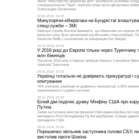
зване "Міністерство держбезки ДНР" роззброїло особовий склад
спецпризначення "Троя", який виступав проти дій ватажка бойов
Олександра Захарченка.
30.01.2016, 16:15
Минулорічні кібератаки на Бундестаг влаштува
спецслужби – ЗМІ
Німецькі служби безпеки вважають, що кібератаки на сервери Б
минулого року були організовані російськими спецслужбами. П
Deutsche Welle з посиланням на інформацію Der Spiegel.
30.01.2016, 04:33
У 2016 році до Європи тільки через Туреччину 
млн біженців
Протягом 2016 року в Європу прибуде близько 1 мільйона біженц
території Туреччини.
29.01.2016, 14:10
Українці тотально не довіряють прокуратурі і с
опитування
76% опитаних українців не довіряють прокуратурі, а 85% впевне
корумпованості судової системи.
29.01.2016, 01:03
Білий дім поділяє думку Мінфіну США про кор
Путіна
Заява заступника міністра фінансів США Адама Шубіна про кор
президента Росії Володимира Путіна відображає позицію адмініс
президента США.
29.01.2016, 01:00
Порошенко звільнив заступника голови СБУ, я
виступив проти Шокіна