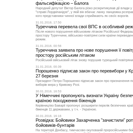
фальсифікацією – Балога
Народний депутат Віктор Балога різко розкритикував дії влади у 
"справі Лордкіпанідзе", у якій він вбачає ланку ланцюжка розпра
кого представники чинної влади сприймають як своїх ворогів.
31.01.2016, 17:50
Туреччина перевела свої ВПС в особливий реж
Після нового порушення військовим літаком Російської Федераці
простору Туреччини, військово-повітряні сили країни переведе
режим.
31.01.2016, 00:56
Туреччина заявила про нове порушення її повіт
простору російським літаком
Російський військовий літак знову порушив турецький повітряни
31.01.2016, 00:39
Порошенко підписав закон про перевибори у К
27 березня
Президент Петро Порошенко підписав закон про призначення п
виборів мера у Кривому Розі.
30.01.2016, 16:53
У Німеччині пропонують визнати Україну безп
країною походження біженців
Керівництво Баварії пропонує розширити перелік безпечних кра
біженців 11 державами, у т.ч. - Україною.
30.01.2016, 16:16
Розвідка: Бойовики Захарченка "зачистили" ро
бойовиків-бунтарів
На території Донбасу, тимчасово окупованій проросійськими бо