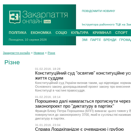
ПОВІДОМИТИ НОВИНУ
На війні загинув 26-річний військо
Інструктора районного ТЦК на Зак
В Ужгороді попрощаються із полег
ПОЛІТИКА
ЕКОНОМІКА
СОЦІО
КУЛЬТУРА
КРИМІНАЛ
СПОРТ
В Ужгороді 5 серпня попрощаються
Понеділок, 10 серпня 2026
ЗМІ
ПАРТІЇ
БРЕНДИ
ГРОМАД
Підтвердили загибель захисника і
На війні з рф поліг військовий з 
Закарпаття онлайн
»
Новини
»
Різне
На війні загинув 26-річний військо
Різне
01.02.2016, 18:28
Конституційний суд "освятив" конституційне у
життя суддям
Конституційний суд України визнав таким, що відповідає нормам 
Основного закону доопрацьований проект закону про внесення 
Конституції в частині правосуддя.
01.02.2016, 18:14
Порошенко далі намагається протиснути через
законопроект про "диктатуру в партіях"
Фракція Блоку Петра Порошенка (БПП) вимагає цього тижня у В
повернутися до законопроекту 3700, який в суспільстві назива
диктатуру в партіях.
31.01.2016, 23:04
Справа Лордкіпанідзе є очевидною і грубою