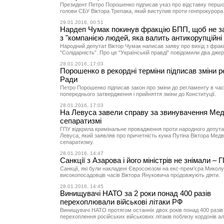
Президент Петро Порошенко підписав указ про відставку першо
голови СБУ Віктора Трепака, який виступив проти генпрокурора 
29.01.2016, 00:51
Нардеп Чумак покинув фракцію БПП, щоб не 
з "компанією людей, яка валить антикорупційні 
Народний депутат Віктор Чумак написав заяву про вихід з фрак
"Солідарність". Про це "Українській правді" повідомили два дже
28.01.2016, 17:03
Порошенко в рекордні терміни підписав зміни 
Ради
Петро Порошенко підписав закон про зміни до регламенту в час
попереднього затвердження і прийняття зміни до Конституції.
28.01.2016, 17:03
На Левуса завели справу за звинувачення Ме
сепаратизмі
ГПУ відкрила кримінальне провадження проти народного депута
Левуса, який заявляв про причетність кума Путіна Віктора Мед
сепаратизму.
28.01.2016, 14:47
Санкції з Азарова і його міністрів не знімали – 
Санкції, які були накладені Євросоюзом на екс-прем'єра Миколу
високопосадовців часів Віктора Януковича продовжують діяти.
28.01.2016, 14:45
Винищувачі НАТО за 2 роки понад 400 разів
перехоплювали військові літаки РФ
Винищувачі НАТО протягом останніх двох років понад 400 разів
перехоплення російських військових літаків поблизу кордонів а