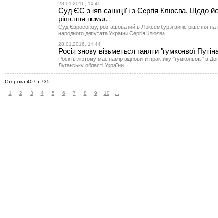
28.01.2016, 14:45
Суд ЄС зняв санкції і з Сергія Клюєва. Щодо й
рішення немає
Суд Євросоюзу, розташований в Люксембурзі виніс рішення на 
народного депутата України Сергія Клюєва.
28.01.2016, 14:44
Росія знову візьметься ганяти "гумконвої Путін
Росія в лютому має намір відновити практику "гумконвоїв" в До
Луганську області України.
Сторінка 407 з 735
1
2
3
4
5
6
7
8
9
10
...