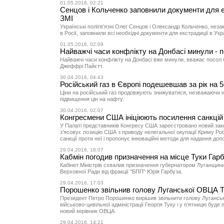
01.05.2016, 02:21
Сенцов і Кольченко заповнили документи для е
ЗМІ
Українські політв'язні Олег Сенцов і Олександр Кольченко, неза
в Росії, заповнили всі необхідні документи для екстрадиції в Укр
01.05.2016, 02:09
Найважчі часи конфлікту на Донбасі минули -
Найважчі часи конфлікту на Донбасі вже минули, вважає посол 
Джеффрі Пайєтт.
30.04.2016, 04:43
Російський газ в Європі подешевшав за рік на 
Ціни на російський газ продовжують знижуватися, незважаючи 
підвищення цін на нафту.
30.04.2016, 02:07
Конгресмени США ініціюють посилення санкцій 
У Палаті представників Конгресу США зареєстровано новий зак
з’ясовує позицію США з приводу нелегальної окупації Криму Ро
санкції проти неї і пропонує інноваційні методи для надання доп
29.04.2016, 18:07
Кабмін погодив призначення на місце Туки Гар
Кабінет Міністрів схвалив призначення губернатором Луганщин
Верховної Ради від фракції "БПП" Юрія Гарбуза.
29.04.2016, 17:03
Порошенко звільнив голову Луганської ОВЦА Т
Президент Петро Порошенко вирішив звільнити голову Луганськ
військово-цивільної адміністрації Георгія Туку і у п’ятницю буд
новий керівник ОВЦА.
29.04.2016, 14:21