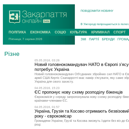
ПОВІДОМИТИ НОВИНУ
Інструктора районного ТЦК на Зак
В Ужгороді попрощаються із полег
В Ужгороді 5 серпня попрощаються
ПОЛІТИКА
ЕКОНОМІКА
СОЦІО
КУЛЬТУРА
КРИМІНАЛ
СПОРТ
Підтвердили загибель захисника і
П'ятниця, 7 серпня 2026
ЗМІ
ПАРТІЇ
БРЕНДИ
ГРОМАД
На війні з рф поліг військовий з 
На Хустщині внаслідок ДТП за уча
Різне
Інструктора районного ТЦК на Зак
05.05.2016, 03:26
Новий головнокомандувач НАТО в Європі з'ясує
потребує Україна
Новий головнокомандувач Об'єднаних збройних сил НАТО в Євр
армії США Кертіс Скапарротті має намір з’ясувати, яку саме зб
Україна для свого захисту.
04.05.2016, 15:23
ЄС пропонує нову схему розподілу біженців
Єврокомісія у середу запропонувала нову схему розподілу біже
країнами-членами ЄС.
04.05.2016, 01:57
Україна, Грузія та Косово отримають безвізовий
року - єврокомісар
Громадяни України, Грузії та Косова зможуть їздити без віз до 
році.