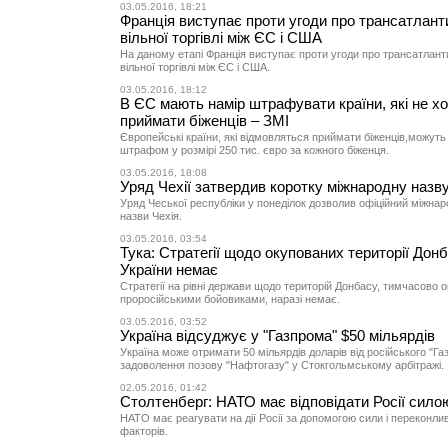
03.05.2016, 18:21
Франція виступає проти угоди про трансатлант
вільної торгівлі між ЄС і США
На даному етапі Франція виступає проти угоди про трансатлант
вільної торгівлі між ЄС і США.
03.05.2016, 18:12
В ЄС мають намір штрафувати країни, які не х
приймати біженців – ЗМІ
Європейські країни, які відмовляться приймати біженців,можуть 
штрафом у розмірі 250 тис. євро за кожного біженця.
03.05.2016, 18:08
Уряд Чехії затвердив коротку міжнародну назву
Уряд Чеської республіки у понеділок дозволив офіційний міжна
назви Чехія.
03.05.2016, 03:54
Тука: Стратегії щодо окупованих території Дон
України немає
Стратегії на рівні держави щодо територій Донбасу, тимчасово 
проросійськими бойовиками, наразі немає.
03.05.2016, 03:52
Україна відсуджує у "Газпрома" $50 мільярдів
Україна може отримати 50 мільярдів доларів від російського "Га
задоволення позову "Нафтогазу" у Стокгольмському арбітражі.
02.05.2016, 01:42
Столтенберг: НАТО має відповідати Росії сило
НАТО має реагувати на дії Росії за допомогою сили і переконл
факторів.