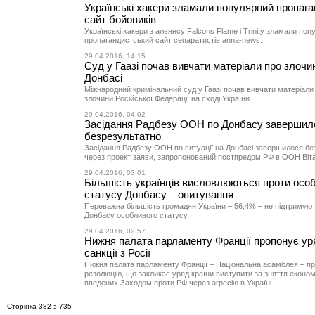
Українські хакери зламали популярний пропаг
сайт бойовиків
Українські хакери з альянсу Falcons Flame і Trinity зламали по
пропагандистський сайт сепаратистів anna-news.
29.04.2016, 14:15
Суд у Гаазі почав вивчати матеріали про злочи
Донбасі
Міжнародний кримінальний суд у Гаазі почав вивчати матеріали 
злочини Російської Федерації на сході України.
29.04.2016, 04:02
Засідання Радбезу ООН по Донбасу завершил
безрезультатно
Засідання Радбезу ООН по ситуації на Донбасі завершилося бе
через проект заяви, запропонований постпредом РФ в ООН Віта
29.04.2016, 03:01
Більшість українців висловлюються проти осо
статусу Донбасу – опитування
Переважна більшість громадян України – 56,4% – не підтримую
Донбасу особливого статусу.
29.04.2016, 02:57
Нижня палата парламенту Франції пропонує ур
санкції з Росії
Нижня палата парламенту Франції – Національна асамблея – п
резолюцію, що закликає уряд країни виступити за зняття економ
введених Заходом проти РФ через агресію в Україні.
Сторінка 382 з 735