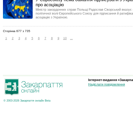
про асоціацію
Міністр закордонних справ Польщі Радослав Сікорський вказує 
політичної волі Європейського Союзу для підписання й ратифікац
асоціацію з Україною.
Сторінка 677 з 735
1
2
3
4
5
6
7
8
9
10
...
Інтернет-видання «Закарпа
Надіслати повідомлення
© 2003-2026 Закарпаття онлайн Beta