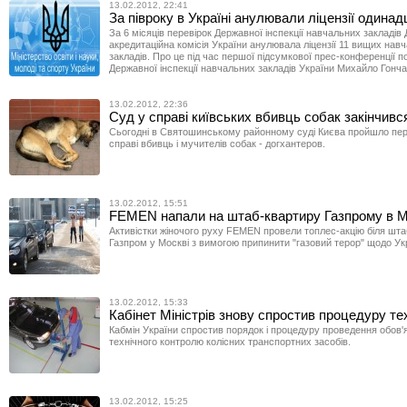
13.02.2012, 22:41
За півроку в Україні анулювали ліцензії одинад
За 6 місяців перевірок Державної інспекції навчальних закладів
акредитаційна комісія України анулювала ліцензії 11 вищих нав
закладів. Про це під час першої підсумкової прес-конференції п
Державної інспекції навчальних закладів України Михайло Гонча
13.02.2012, 22:36
Суд у справі київських вбивць собак закінчивс
Сьогодні в Святошинському районному суді Києва пройшло пер
справі вбивць і мучителів собак - догхантеров.
13.02.2012, 15:51
FEMEN напали на штаб-квартиру Газпрому в М
Активістки жіночого руху FEMEN провели топлес-акцію біля шт
Газпром у Москві з вимогою припинити "газовий терор" щодо Ук
13.02.2012, 15:33
Кабінет Міністрів знову спростив процедуру т
Кабмін України спростив порядок і процедуру проведення обов'
технічного контролю колісних транспортних засобів.
13.02.2012, 15:25