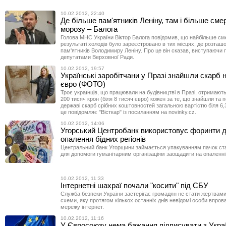
10.02.2012, 22:40
Де більше пам'ятників Леніну, там і більше сме
морозу – Балога
Голова МНС України Віктор Балога повідомив, що найбільше см
результаті холодів було зареєстровано в тих місцях, де розташ
пам'ятників Володимиру Леніну. Про це він сказав, виступаючи 
депутатами Верховної Ради.
10.02.2012, 19:57
Українські заробітчани у Празі знайшли скарб 
євро (ФОТО)
Троє українців, що працювали на будівництві в Празі, отримают
200 тисяч крон (біля 8 тисяч євро) кожен за те, що знайшли та 
державі скарб срібних коштовностей загальною вартістю біля 6,
це повідомляє "Вісткар" із посиланням на novinky.cz.
10.02.2012, 14:06
Угорський Центробанк використовує форинти 
опалення бідних регіонів
Центральний банк Угорщини займається упакуванням пачок ст
для допомоги гуманітарним організаціям заощадити на опаленні
10.02.2012, 11:33
Інтернетні шахраї почали "косити" під СБУ
Служба безпеки України застерігає громадян не стати жертвам
схеми, яку протягом кількох останніх днів невідомі особи впро
мережу інтернет.
10.02.2012, 11:16
У Євросоюзу нема бажання підписувати з Укра