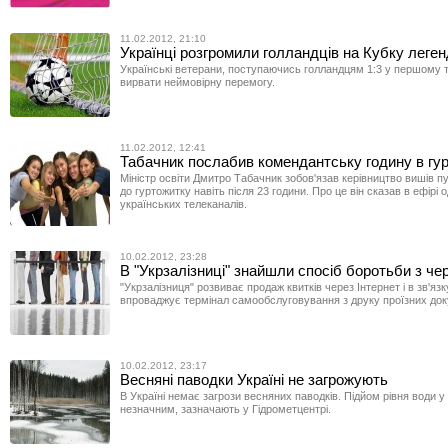
11.02.2012, 21:10
Українці розгромили голландців на Кубку леген
Українські ветерани, поступаючись голландцям 1:3 у першому т
вирвати неймовірну перемогу.
11.02.2012, 12:41
Табачник послабив комендантську годину в гу
Міністр освіти Дмитро Табачник зобов'язав керівництво вишів п
до гуртожитку навіть після 23 години. Про це він сказав в ефірі о
українських телеканалів.
10.02.2012, 23:28
В "Укрзалізниці" знайшли спосіб боротьби з че
"Укрзалізниця" розвиває продаж квитків через Інтернет і в зв'язк
впроваджує термінал самообслуговування з друку проїзних док
10.02.2012, 23:17
Весняні паводки Україні не загрожують
В Україні немає загрози весняних паводків. Підйом рівня води у
незначним, зазначають у Гідрометцентрі.