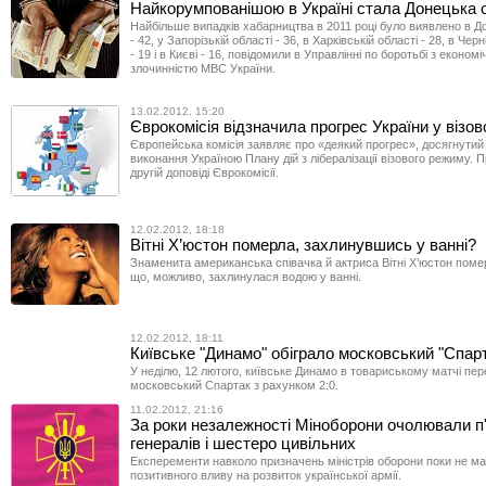
Найкорумпованішою в Україні стала Донецька 
Найбільше випадків хабарництва в 2011 році було виявлено в До
- 42, у Запорізькій області - 36, в Харківській області - 28, в Чер
- 19 і в Києві - 16, повідомили в Управлінні по боротьбі з економ
злочинністю МВС України.
13.02.2012, 15:20
Єврокомісія відзначила прогрес України у візов
Європейська комісія заявляє про «деякий прогрес», досягнути
виконання Україною Плану дій з лібералізації візового режиму. 
другій доповіді Єврокомісії.
12.02.2012, 18:18
Вітні Х’юстон померла, захлинувшись у ванні?
Знаменита американська співачка й актриса Вітні Х’юстон поме
що, можливо, захлинулася водою у ванні.
12.02.2012, 18:11
Київське "Динамо" обіграло московський "Спар
У неділю, 12 лютого, київське Динамо в товариському матчі пер
московський Спартак з рахунком 2:0.
11.02.2012, 21:16
За роки незалежності Міноборони очолювали п
генералів і шестеро цивільних
Експеременти навколо призначень міністрів оборони поки не м
позитивного вливу на розвиток української армії.