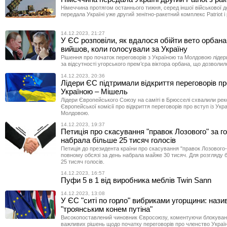
Німеччина протягом останнього тижня, серед іншої військової д
передала Україні уже другий зенітно-ракетний комплекс Patriot і 
14.12.2023, 21:27
У ЄС розповіли, як вдалося обійти вето орбана:
вийшов, коли голосували за Україну
Рішення про початок переговорів з Україною та Молдовою ліде
за відсутності угорського прем’єра віктора орбана, що дозволил
14.12.2023, 20:36
Лідери ЄС підтримали відкриття переговорів пр
Україною – Мішель
Лідери Європейського Союзу на саміті в Брюсселі схвалили ре
Європейської комісії про відкриття переговорів про вступ із Укр
Молдовою.
14.12.2023, 19:37
Петиція про скасування "правок Лозового" за г
набрала більше 25 тисяч голосів
Петиція до президента країни про скасування "правок Лозового
повному обсязі за день набрала майже 30 тисяч. Для розгляду 
25 тисяч голосів.
14.12.2023, 16:57
Пуфи 5 в 1 від виробника меблів Twin Sann
14.12.2023, 13:08
У ЄС "ситі по горло" вибриками угорщини: назив
"троянським конем путіна"
Високопоставлений чиновник Євросоюзу, коментуючи блокува
важливих рішень щодо початку переговорів про членство України