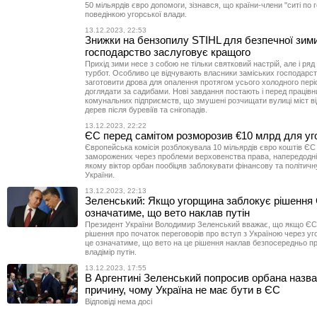
50 мільярдів євро допомоги, зізнався, що країни-члени "ситі по 
поведінкою угорської влади.
13.12.2023, 22:53
Знижки на бензопилу STIHL для безпечної зим
господарство заслуговує кращого
Прихід зими несе з собою не тільки святковий настрій, але і ря
турбот. Особливо це відчувають власники заміських господарс
заготовити дрова для опалення протягом усього холодного пері
доглядати за садибами. Нові завдання постають і перед праців
комунальних підприємств, що змушені розчищати вулиці міст в
дерев після буревіїв та снігопадів.
13.12.2023, 22:22
ЄС перед самітом розморозив €10 млрд для у
Європейська комісія розблокувала 10 мільярдів євро коштів ЄС
заморожених через проблеми верховенства права, напередодні
якому віктор орбан пообіцяв заблокувати фінансову та політичн
України.
13.12.2023, 22:13
Зеленський: Якщо угорщина заблокує рішення 
означатиме, що вето наклав путін
Президент України Володимир Зеленський вважає, що якщо ЄС
рішення про початок переговорів про вступ з Україною через уг
це означатиме, що вето на це рішення наклав безпосередньо п
владімір путін.
13.12.2023, 17:55
В Аргентині Зеленський попросив орбана назва
причину, чому Україна не має бути в ЄС
Відповіді нема досі