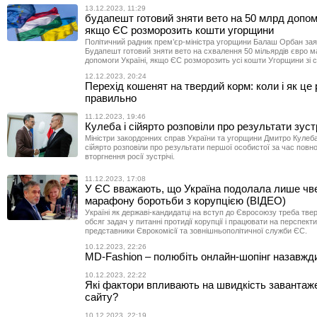
13.12.2023, 11:29
будапешт готовий зняти вето на 50 млрд допомо
якщо ЄС розморозить кошти угорщини
Політичний радник прем’єр-міністра угорщини Балаш Орбан за
Будапешт готовий зняти вето на схвалення 50 мільярдів євро 
допомоги Україні, якщо ЄС розморозить усі кошти Угорщини зі с
12.12.2023, 20:24
Перехід кошенят на твердий корм: коли і як це
правильно
11.12.2023, 19:46
Кулеба і сійярто розповіли про результати зустр
Міністри закордонних справ України та угорщини Дмитро Кулеба
сійярто розповіли про результати першої особистої за час пов
вторгнення росії зустрічі.
11.12.2023, 17:08
У ЄС вважають, що Україна подолала лише чв
марафону боротьби з корупцією (ВІДЕО)
Україні як державі-кандидатці на вступ до Євросоюзу треба тв
обсяг задач у питанні протидії корупції і працювати на перспект
представники Єврокомісії та зовнішньополітичної служби ЄС.
10.12.2023, 22:26
MD-Fashion – полюбіть онлайн-шопінг назавжд
10.12.2023, 22:22
Які фактори впливають на швидкість завантаж
сайту?
10.12.2023, 22:19