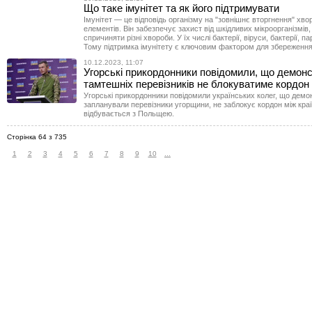
Що таке імунітет та як його підтримувати
Імунітет — це відповідь організму на "зовнішнє вторгнення" хв
елементів. Він забезпечує захист від шкідливих мікроорганізмів,
спричиняти різні хвороби. У їх числі бактерії, віруси, бактерії, п
Тому підтримка імунітету є ключовим фактором для збереження
10.12.2023, 11:07
Угорські прикордонники повідомили, що демонс
тамтешніх перевізників не блокуватиме кордон
Угорські прикордонники повідомили українських колег, що демон
запланували перевізники угорщини, не заблокує кордон між краї
відбувається з Польщею.
Сторінка 64 з 735
1
2
3
4
5
6
7
8
9
10
...