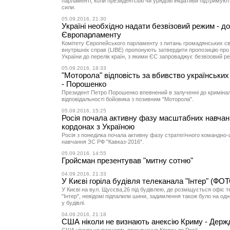
парламенті, коли президентські чи урядові ініціативи підтримуют
сили.
05.09.2016, 21:30
Україні необхідно надати безвізовий режим - д
Європарламенту
Комітету Європейського парламенту з питань громадянських сво
внутрішніх справ (LIBE) пропонують затвердити пропозицію про
України до перелік країн, з якими ЄС запроваджує безвізовий р
05.09.2016, 18:33
"Моторола" відповість за вбивство українських
- Порошенко
Президент Петро Порошенко впевнений в залученні до криміна
відповідальності бойовика з позивним "Моторола".
05.09.2016, 15:25
Росія почала активну фазу масштабних навчан
кордонах з Україною
Росія з понеділка почала активну фазу стратегічного командно
навчання ЗС РФ "Кавказ-2016".
05.09.2016, 14:55
Гройсман презентував "митну сотню"
04.09.2016, 21:33
У Києві горіла будівля телеканала "Інтер" (ФО
У Києві на вул. Щусєва,26 під будівлею, де розміщується офіс 
"Інтер", невідомі підпалили шини, задимлення також було на одн
у будівлі.
04.09.2016, 21:18
США ніколи не визнають анексію Криму - Держ