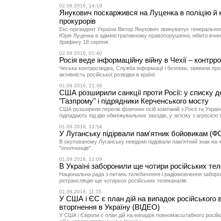
02.09.2016, 14:19
Янукович поскаржився на Луценка в поліцію й 
прокурорів
Екс-президент України Віктор Янукович звинувачує генерально
Юрія Луценка в адміністративному правопорушенні, нібито вчи
брифінгу 18 серпня.
02.09.2016, 01:40
Росія веде інформаційну війну в Чехії – контрр
Чеська контррозвідка, Служба інформації і безпеки, заявила пр
активність російської розвідки в країні.
01.09.2016, 21:38
США розширили санкції проти Росії: у списку д
"Газпрому" і підрядники Керченського мосту
США розширили перелік фізичних осіб компаній з Росії та Украї
підпадають під дію обмежувальних заходів, у зв'язку з агресією 
01.09.2016, 12:54
У Луганську підірвали пам'ятник бойовикам (
В окупованому Луганську невідомі підірвали пам'ятний знак на 
"ополченців".
01.09.2016, 12:09
В Україні заборонили ще чотири російських те
Національна рада з питань телебачення і радіомовлення забор
ретрансляцію ще чотирьох російських телеканалів.
01.09.2016, 11:35
У США і ЄС є план дій на випадок російського 
вторгнення в Україну (ВІДЕО)
У США і Європи є план дій на випадок повномасштабного росій