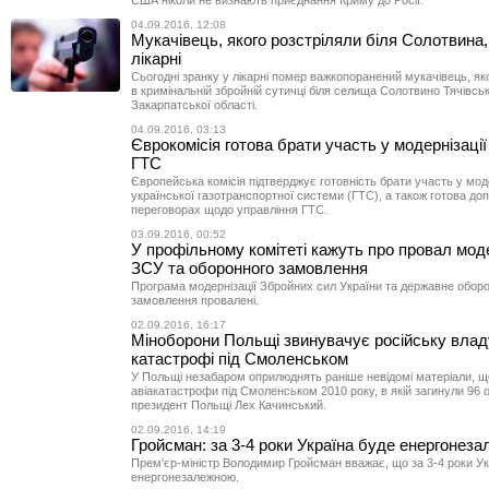
США ніколи не визнають приєднання Криму до Росії.
04.09.2016, 12:08
Мукачівець, якого розстріляли біля Солотвина,
лікарні
Сьогодні зранку у лікарні помер важкопоранений мукачівець, як
в кримінальній збройній сутичці біля селища Солотвино Тячівсь
Закарпатської області.
04.09.2016, 03:13
Єврокомісія готова брати участь у модернізації
ГТС
Європейська комісія підтверджує готовність брати участь у моде
української газотранспортної системи (ГТС), а також готова доп
переговорах щодо управління ГТС.
03.09.2016, 00:52
У профільному комітеті кажуть про провал моде
ЗСУ та оборонного замовлення
Програма модернізації Збройних сил України та державне обор
замовлення провалені.
02.09.2016, 16:17
Міноборони Польщі звинувачує російську влад
катастрофі під Смоленськом
У Польщі незабаром оприлюднять раніше невідомі матеріали, 
авіакатастрофи під Смоленськом 2010 року, в якій загинули 96 о
президент Польщі Лех Качинський.
02.09.2016, 14:19
Гройсман: за 3-4 роки Україна буде енергонез
Прем'єр-міністр Володимир Гройсман вважає, що за 3-4 роки Ук
енергонезалежною.