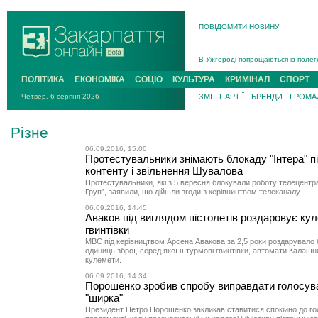
ПОВІДОМИТИ НОВИНУ
Інструктора районного ТЦК на Зак
В Ужгороді попрощаються із полег
В Ужгороді 5 серпня попрощаються
ПОЛІТИКА
ЕКОНОМІКА
СОЦІО
КУЛЬТУРА
КРИМІНАЛ
СПОРТ
Підтвердили загибель захисника і
Четвер, 6 серпня 2026
ЗМІ
ПАРТІЇ
БРЕНДИ
ГРОМАД
На війні з рф поліг військовий з 
На Хустщині внаслідок ДТП за уча
Різне
Інструктора районного ТЦК на Зак
06.09.2016, 15:00
Протестувальники знімають блокаду "Інтера" пі
контенту і звільнення Шувалова
Протестувальники, які з 5 вересня блокували роботу телецентра
Груп", заявили, що дійшли згоди з керівництвом телеканалу.
06.09.2016, 14:45
Аваков під виглядом пістолетів роздаровує ку
гвинтівки
МВС під керівництвом Арсена Авакова за 2,5 роки роздарувало 
одиниць зброї, серед якої штурмові гвинтівки, автомати Калашн
кулемети.
06.09.2016, 14:34
Порошенко зробив спробу виправдати голосув
"ширка"
Президент Петро Порошенко закликав ставитися спокійно до го