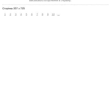
військового вторгнення в Україну.
Сторінка 357 з 735
1
2
3
4
5
6
7
8
9
10
...