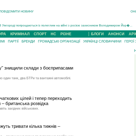
ПОВІДОМИТИ НОВИНУ
ОН
Інструктора районного ТЦК на Закарпатті судитимуть за обвинуваченням у катув...
В Ужгороді попрощаються із полеглим на війні з росією захисником Володимиром Йор�...
В Ужгороді 5 серпня попрощаються із захисником Богданом Югасом, який два роки �...
УРА
КРИМІНАЛ
СПОРТ
НС
РІЗНЕ
БЛОГИ
АНОНСИ
АРХ
Підтвердили загибель захисника із Нанкова на Хустщині Юліана Гербея (ФОТО)[/gree...
ЗМІ
ПАРТІЇ
БРЕНДИ
ГРОМАДСЬКІ ОРГАНІЗАЦІЇ
УКРАЇНЦІ СЛОВАЧЧИНИ
ГЕРОЇ
На війні з рф поліг військовий з Виноградова Ігнат Роздяловський (ФОТО)...
На Хустщині внаслідок ДТП за участі трьох авто постраждали 13 людей (ФОТО)...
Інструктора районного ТЦК на Закарпатті судитимуть за обвинувачен...
ву" знищили склади з боєприпасами
 один танк, два БТРи та вантажні автомобілі.
чаткових цілей і тепер переходить
я – британська розвідка
віть західних військових.
жуть тривати кілька тижнів –