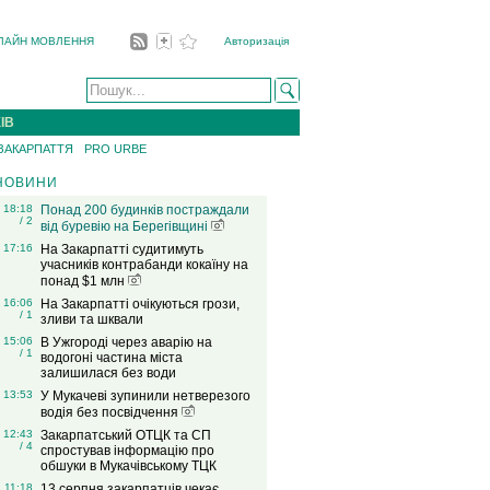
ЛАЙН МОВЛЕННЯ
Авторизація
ІВ
 ЗАКАРПАТТЯ
PRO URBE
НОВИНИ
18:18
Понад 200 будинків постраждали
/ 2
від буревію на Берегівщині
17:16
На Закарпатті судитимуть
учасників контрабанди кокаїну на
понад $1 млн
16:06
На Закарпатті очікуються грози,
/ 1
зливи та шквали
15:06
В Ужгороді через аварію на
/ 1
водогоні частина міста
залишилася без води
13:53
У Мукачеві зупинили нетверезого
водія без посвідчення
12:43
Закарпатський ОТЦК та СП
/ 4
спростував інформацію про
обшуки в Мукачівському ТЦК
11:18
13 серпня закарпатців чекає