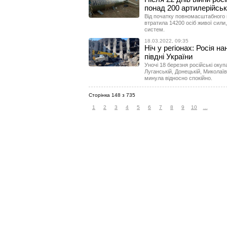
понад 200 артилерійсь
Від початку повномасштабного 
втратила 14200 осіб живої сили
систем.
18.03.2022, 09:35
Ніч у регіонах: Росія на
півдні України
Уночі 18 березня російські окуп
Луганській, Донецькій, Миколаївс
минула відносно спокійно.
Сторінка 148 з 735
1
2
3
4
5
6
7
8
9
10
...