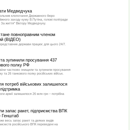
ати Медведчука
вольнив клопотання Державного бюро
іжного заходу куму В.Путіна, голові політради
 За життя" Віктору Медведчуку.
 стане повноправним членом
ий (ВІДЕО)
представник держави працює для цього 24/7.
та зупинили просування 437
ового полку РФ
раїни частково знищили та зупинили просування
ку та 26 танкового полку російських військ.
я потреб військових залишилося
 підтримка
ги армії залишилося 26 млн грн – потрібна
ли запас ракет, підприємства ВПК
– Генштаб
же весь запас ракет та деяких видів
риємств російського ВПК переведені на