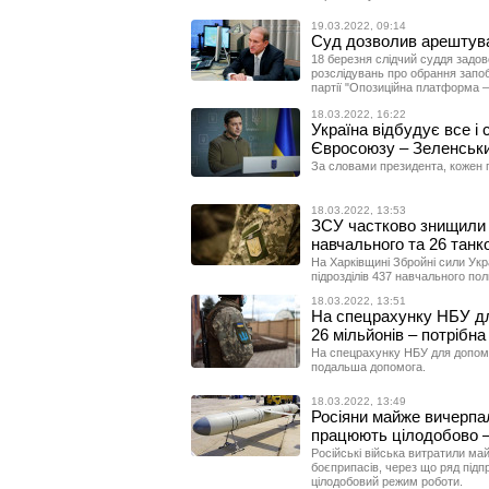
19.03.2022, 09:14
Суд дозволив арештув
18 березня слідчий суддя задо
розслідувань про обрання запоб
партії "Опозиційна платформа –
18.03.2022, 16:22
Україна відбудує все і
Євросоюзу – Зеленськ
За словами президента, кожен 
18.03.2022, 13:53
ЗСУ частково знищили 
навчального та 26 танк
На Харківщині Збройні сили Ук
підрозділів 437 навчального пол
18.03.2022, 13:51
На спецрахунку НБУ дл
26 мільйонів – потрібна
На спецрахунку НБУ для допомо
подальша допомога.
18.03.2022, 13:49
Росіяни майже вичерпа
працюють цілодобово 
Російські війська витратили май
боєприпасів, через що ряд підп
цілодобовий режим роботи.