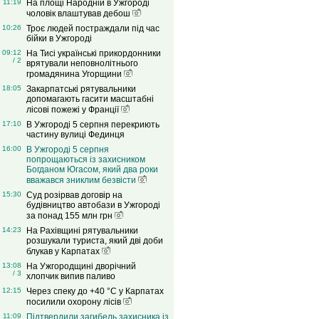
11:19
На площі Народній в Ужгороді
чоловік влаштував дебош
10:26
Троє людей постраждали під час
бійки в Ужгороді
09:12
На Тисі українські прикордонники
/ 2
врятували неповнолітнього
громадянина Угорщини
18:05
Закарпатські рятувальники
допомагають гасити масштабні
лісові пожежі у Франції
17:10
В Ужгороді 5 серпня перекриють
частину вулиці Фединця
16:00
В Ужгороді 5 серпня
попрощаються із захисником
Богданом Югасом, який два роки
вважався зниклим безвісти
15:30
Суд розірвав договір на
будівництво автобази в Ужгороді
за понад 155 млн грн
14:23
На Рахівщині рятувальники
розшукали туриста, який дві доби
блукав у Карпатах
13:08
На Ужгородщині дворічний
/ 3
хлопчик випив паливо
12:15
Через спеку до +40 °C у Карпатах
посилили охорону лісів
11:09
Підтвердили загибель захисника із