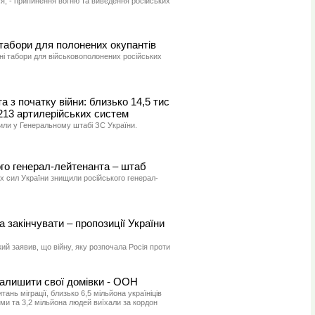
я, - припинення вогню та виведення російських
табори для полонених окупантів
ні табори для військовополонених російських
а з початку війни: близько 14,5 тис
 213 артилерійських систем
или у Генеральному штабі ЗС України.
го генерал-лейтенанта – штаб
х сил України знищили російського генерал-
 закінчувати – пропозиції України
й заявив, що війну, яку розпочала Росія проти
залишити свої домівки - ООН
ань міграції, близько 6,5 мільйона україніців
ми та 3,2 мільйона людей виїхали за кордон