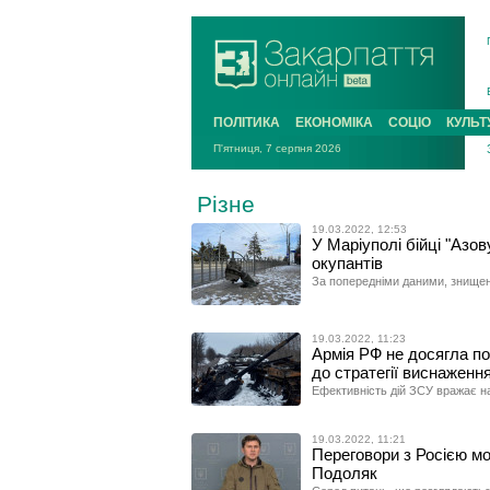
ПОЛІТИКА
ЕКОНОМІКА
СОЦІО
КУЛЬТ
П'ятниця, 7 серпня 2026
Різне
19.03.2022, 12:53
У Маріуполі бійці "Азо
окупантів
За попередніми даними, знищено
19.03.2022, 11:23
Армія РФ не досягла по
до стратегії виснаженн
Ефективність дій ЗСУ вражає на
19.03.2022, 11:21
Переговори з Росією мо
Подоляк