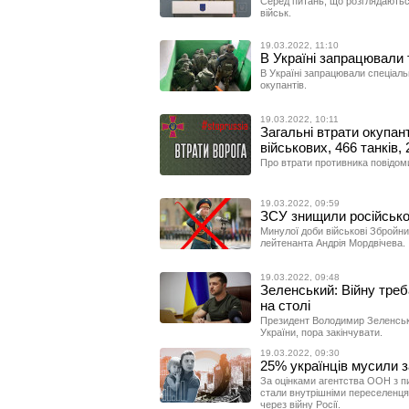
Серед питань, що розглядаютьс
військ.
19.03.2022, 11:10
В Україні запрацювали 
В Україні запрацювали спеціаль
окупантів.
19.03.2022, 10:11
Загальні втрати окупант
військових, 466 танків,
Про втрати противника повідом
19.03.2022, 09:59
ЗСУ знищили російсько
Минулої доби військові Збройни
лейтенанта Андрія Мордвічева.
19.03.2022, 09:48
Зеленський: Війну треба
на столі
Президент Володимир Зеленськи
України, пора закінчувати.
19.03.2022, 09:30
25% українців мусили 
За оцінками агентства ООН з пит
стали внутрішніми переселенця
через війну Росії.