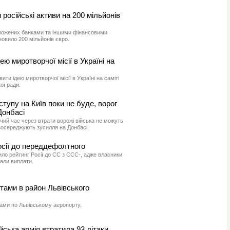
російські активи на 200 мільйонів
орожених банками та іншими фінансовими
овило 200 мільйонів євро.
ю миротворчої місії в Україні на
ти ідею миротворчої місії в Україні на саміті
ої ради.
тупу на Київ поки не буде, ворог
Донбасі
ий час через втрати ворожі війська не можуть
 зосереджують зусилля на Донбасі.
осії до переддефолтного
ло рейтинг Росії до CC з CCC-, адже власники
мали виплати.
тами в район Львівського
тами по Львівському аеропорту.
ійська армія втратила 93 літаки,