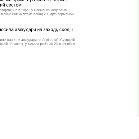
кий систем
вторгнення в Україну Російська Федерація
, майже сотню літаків понад 200 артилерійський
носила авіаудари на заході, сході і
анти нанесли авіаудари по Львівській, Сумській,
ькій областях, у кількох регіонах 23-я ніч війни