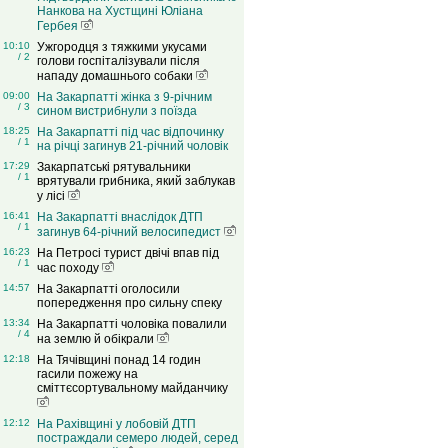
Нанкова на Хустщині Юліана
Гербея
10:10
Ужгородця з тяжкими укусами
/ 2
голови госпіталізували після
нападу домашнього собаки
09:00
На Закарпатті жінка з 9-річним
/ 3
сином вистрибнули з поїзда
18:25
На Закарпатті під час відпочинку
/ 1
на річці загинув 21-річний чоловік
17:29
Закарпатські рятувальники
/ 1
врятували грибника, який заблукав
у лісі
16:41
На Закарпатті внаслідок ДТП
/ 1
загинув 64-річний велосипедист
16:23
На Петросі турист двічі впав під
/ 1
час походу
14:57
На Закарпатті оголосили
попередження про сильну спеку
13:34
На Закарпатті чоловіка повалили
/ 4
на землю й обікрали
12:18
На Тячівщині понад 14 годин
гасили пожежу на
сміттєсортувальному майданчику
12:12
На Рахівщині у лобовій ДТП
постраждали семеро людей, серед