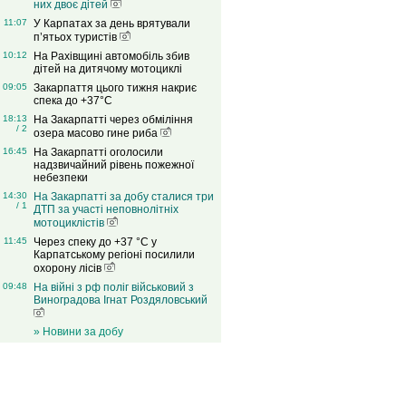
них двоє дітей
11:07
У Карпатах за день врятували
п’ятьох туристів
10:12
На Рахівщині автомобіль збив
дітей на дитячому мотоциклі
09:05
Закарпаття цього тижня накриє
спека до +37°C
18:13
На Закарпатті через обміління
/ 2
озера масово гине риба
16:45
На Закарпатті оголосили
надзвичайний рівень пожежної
небезпеки
14:30
На Закарпатті за добу сталися три
/ 1
ДТП за участі неповнолітніх
мотоциклістів
11:45
Через спеку до +37 °C у
Карпатському регіоні посилили
охорону лісів
09:48
На війні з рф поліг військовий з
Виноградова Ігнат Роздяловський
» Новини за добу