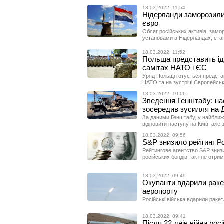
18.03.2022, 11:54
Нідерланди заморозили 
євро
Обсяг російських активів, зам
установами в Нідерландах, стан
18.03.2022, 11:52
Польща представить іде
самітах НАТО і ЄС
Уряд Польщі готується представи
НАТО та на зустрічі Європейськ
18.03.2022, 10:06
Зведення Генштабу: нас
зосередив зусилля на 
За даними Генштабу, у найближч
відновити наступу на Київ, але
18.03.2022, 09:56
S&P знизило рейтинг Р
Рейтингове агентство S&P знизи
російських бондів так і не отри
18.03.2022, 09:49
Окупанти вдарили раке
аеропорту
Російські війська вдарили раке
18.03.2022, 09:41
Після 22 днів війни рос