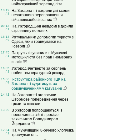
найяскравіший зорепад літа
10:12
На Закарпатті викрили дві схеми
/ 4
незаконного переправлення
військовозобов’язаних
09:13
На Ужгородщині невідомі відкрили
/ 1
стрілянину по конях
18:13
Рятувальники допомогли туристу з
/ 2
Одеси, який травмувався на
Говерлі
17:45
Патрульні зупинили в Мукачеві
/ 1
мотоцикліста без прав і номерних
знаків
16:35
Ужгород вчетверте за серпень
/ 1
побив температурний рекорд
15:33
Інструктора районного ТЦК на
/ 8
Закарпатті судитимуть за
обвинуваченням у катуванні
14:42
На Закарпатті оголосили
штормове попередження через
грози та шквали
13:29
В Ужгороді попрощаються із
полеглим на війні з росією
захисником Володимиром
Йорданом
12:34
На Мукачівщині 8-річного хлопчика
/ 1
травмував кінь