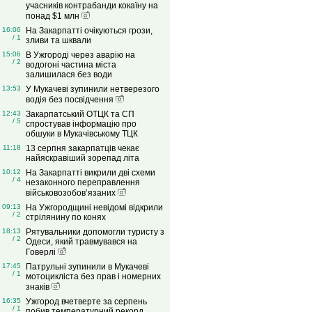
учасників контрабанди кокаїну на
понад $1 млн
16:06
На Закарпатті очікуються грози,
/ 1
зливи та шквали
15:06
В Ужгороді через аварію на
/ 2
водогоні частина міста
залишилася без води
13:53
У Мукачеві зупинили нетверезого
водія без посвідчення
12:43
Закарпатський ОТЦК та СП
/ 5
спростував інформацію про
обшуки в Мукачівському ТЦК
11:18
13 серпня закарпатців чекає
найяскравіший зорепад літа
10:12
На Закарпатті викрили дві схеми
/ 4
незаконного переправлення
військовозобов’язаних
09:13
На Ужгородщині невідомі відкрили
/ 2
стрілянину по конях
18:13
Рятувальники допомогли туристу з
/ 2
Одеси, який травмувався на
Говерлі
17:45
Патрульні зупинили в Мукачеві
/ 1
мотоцикліста без прав і номерних
знаків
16:35
Ужгород вчетверте за серпень
/ 1
побив температурний рекорд