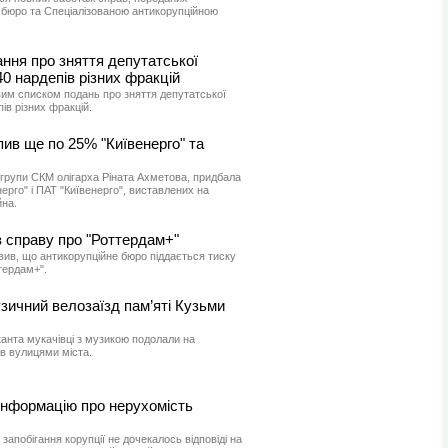
бюро та Спеціалізованою антикорупційною
ння про зняття депутатської
0 нардепів різних фракцій
им списком подань про зняття депутатської
ів різних фракцій.
ив ще по 25% "Київенерго" та
 групи СКМ олігарха Ріната Ахметова, придбала
ерго" і ПАТ "Київенерго", виставлених на
на.
 справу про "Роттердам+"
ив, що антикорупційне бюро піддається тиску
тердам+".
зичний велозаїзд пам’яті Кузьми
анта мукачівці з музикою подолали на
в вулицями міста.
інформацію про нерухомість
запобігання корупції не дочекалось відповіді на