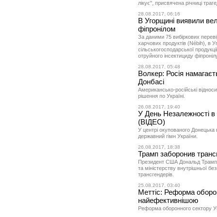
лікує", присвячена річниці трагед
28.08.2017, 06:16
В Угорщині виявили вел
фіпронілом
За даними 75 вибіркових переві
харчових продуктів (Nébih), в 
сільськогосподарської продукції
отруйного інсектициду фіпронілу
28.08.2017, 05:48
Волкер: Росія намагаєт
Донбасі
Американсько-російські відноси
рішення по Україні.
26.08.2017, 19:40
У День Незалежності в 
(ВІДЕО)
У центрі окупованого Донецька 
державний гімн України.
26.08.2017, 18:38
Трамп заборонив транс
Президент США Дональд Трамп 
та міністерству внутрішньої б
трансгендерів.
25.08.2017, 03:40
Меттіс: Реформа оборо
найефективнішою
Реформа оборонного сектору У