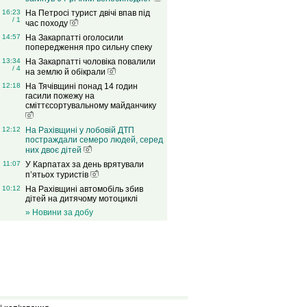
16:23
На Петросі турист двічі впав під
/ 1
час походу
14:57
На Закарпатті оголосили
попередження про сильну спеку
13:34
На Закарпатті чоловіка повалили
/ 4
на землю й обікрали
12:18
На Тячівщині понад 14 годин
гасили пожежу на
сміттєсортувальному майданчику
12:12
На Рахівщині у лобовій ДТП
постраждали семеро людей, серед
них двоє дітей
11:07
У Карпатах за день врятували
п’ятьох туристів
10:12
На Рахівщині автомобіль збив
дітей на дитячому мотоциклі
» Новини за добу