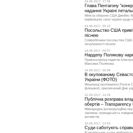
24.08.2017, 17:59
Глава Пентагону "конкр
надання Україні леталь
Міністр оборони США Джеймс Ме
керівництву своєї країни щодо н
24.08.2017, 05:12
Посольство США привіт
піснею
Співробітники посольства США в
незалежності піснею.
24.08.2017, 05:07
Нардепу Полякову наре
Правоохоронці надягли електро
Максима Полякова.
24.08.2017, 04:59
В окупованому Севасто
України (ФОТО)
Мешканці окупованого Росією С
флешмоб, присвячений Дню укр
21.08.2017, 14:29
Публічна розправа вла
обертів – Transparency I
Міжнародна антикорупційна неуря
закликає громадськість повідом
активістів.
20.08.2017, 13:53
Суди саботують справи
В українських судах відбуваєт