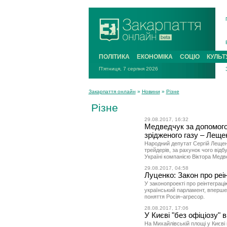
ПОЛІТИКА
ЕКОНОМІКА
СОЦІО
КУЛЬТ
П'ятниця, 7 серпня 2026
Закарпаття онлайн
»
Новини
»
Різне
Різне
29.08.2017, 16:32
Медведчук за допомог
зрідженого газу – Леще
Народний депутат Сергій Лещен
трейдерів, за рахунок чого відб
Україні компанією Віктора Мед
29.08.2017, 04:58
Луценко: Закон про реі
У законопроекті про реінтеграц
український парламент, вперше
поняття Росія–агресор.
28.08.2017, 17:06
У Києві "без офіціозу"
На Михайлівській площі у Києві 