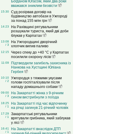
Богданом Югасом, який два роки
вважався зниклим безвісти
15:30
Суд розірвав договір на
будівництво автобази в Ужгороді
за понад 155 млн грн
14:23
На Рахівщині рятувальники
розшукали туриста, який дві доби
блукав у Карпатах
13:08
На Ужгородщині дворічний
/ 3
хлопчик випив паливо
12:15
Через спеку до +40 °C у Карпатах
посилили охорону лісів
11:09
Підтвердили загибель захисника із
Нанкова на Хустщині Юліана
Гербея
10:10
Ужгородця з тяжкими укусами
/ 2
голови госпіталізували після
нападу домашнього собаки
09:00
На Закарпатті жінка з 9-річним
/ 3
сином вистрибнули з поїзда
18:25
На Закарпатті під час відпочинку
/ 1
на річці загинув 21-річний чоловік
17:29
Закарпатські рятувальники
/ 1
врятували грибника, який заблукав
у лісі
16:41
На Закарпатті внаслідок ДТП
/ 1
загинув 64-річний велосипедист