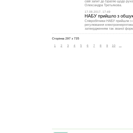
свій запит до Ізраїлю щодо рухо
Олександра Третьякова.
17.08.2017, 17:49
НАБУ прийшло з обшук
Співробітники НАБУ прийшли з о
регулювання електроенергетики і
затвердженням так званої форм
Сторінка 297 з 735
1
2
3
4
5
6
7
8
9
10
...