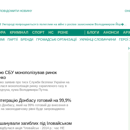
ПОВІДОМИТИ НОВИНУ
ОН
Інструктора районного ТЦК на Закарпатті судитимуть за обвинуваченням у катув...
В Ужгороді попрощаються із полеглим на війні з росією захисником Володимиром Йор�...
В Ужгороді 5 серпня попрощаються із захисником Богданом Югасом, який два роки �...
УРА
КРИМІНАЛ
СПОРТ
НС
РІЗНЕ
БЛОГИ
АНОНСИ
АРХ
Підтвердили загибель захисника із Нанкова на Хустщині Юліана Гербея (ФОТО)[/gree...
ЗМІ
ПАРТІЇ
БРЕНДИ
ГРОМАДСЬКІ ОРГАНІЗАЦІЇ
УКРАЇНЦІ СЛОВАЧЧИНИ
ГЕРОЇ
На війні з рф поліг військовий з Виноградова Ігнат Роздяловський (ФОТО)...
На Хустщині внаслідок ДТП за участі трьох авто постраждали 13 людей (ФОТО)...
Інструктора районного ТЦК на Закарпатті судитимуть за обвинувачен...
ою СБУ монополізував ринок
нко
ко заявив про тиск Служби безпеки України на
улася монополізація ринку скрапленого газу в
ведчука, кума Володимира Путна.
нтеграцію Донбасу готовий на 99,9%
ію Донбасу, який на 99% готовий до внесення в
 на законодавчому рівні буде запроваджено
 вшанували загиблих під Іловайськом
відбулася акція "Іловайськ - 2014 р.: час НЕ