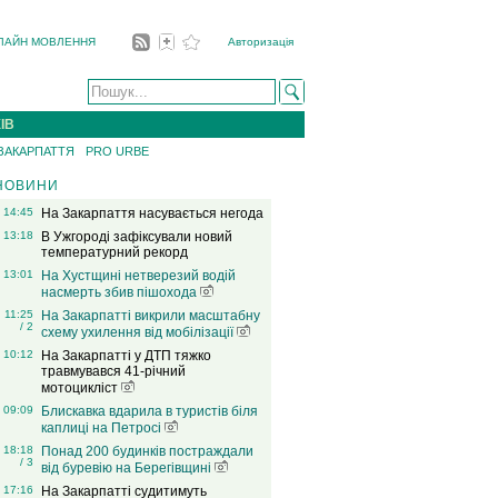
ЛАЙН МОВЛЕННЯ
Авторизація
ІВ
 ЗАКАРПАТТЯ
PRO URBE
НОВИНИ
14:45
На Закарпаття насувається негода
13:18
В Ужгороді зафіксували новий
температурний рекорд
13:01
На Хустщині нетверезий водій
насмерть збив пішохода
11:25
На Закарпатті викрили масштабну
/ 2
схему ухилення від мобілізації
10:12
На Закарпатті у ДТП тяжко
травмувався 41-річний
мотоцикліст
09:09
Блискавка вдарила в туристів біля
каплиці на Петросі
18:18
Понад 200 будинків постраждали
/ 3
від буревію на Берегівщині
17:16
На Закарпатті судитимуть