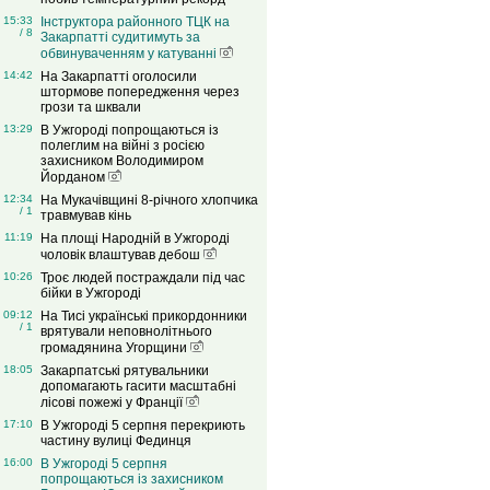
15:33
Інструктора районного ТЦК на
/ 8
Закарпатті судитимуть за
обвинуваченням у катуванні
14:42
На Закарпатті оголосили
штормове попередження через
грози та шквали
13:29
В Ужгороді попрощаються із
полеглим на війні з росією
захисником Володимиром
Йорданом
12:34
На Мукачівщині 8-річного хлопчика
/ 1
травмував кінь
11:19
На площі Народній в Ужгороді
чоловік влаштував дебош
10:26
Троє людей постраждали під час
бійки в Ужгороді
09:12
На Тисі українські прикордонники
/ 1
врятували неповнолітнього
громадянина Угорщини
18:05
Закарпатські рятувальники
допомагають гасити масштабні
лісові пожежі у Франції
17:10
В Ужгороді 5 серпня перекриють
частину вулиці Фединця
16:00
В Ужгороді 5 серпня
попрощаються із захисником