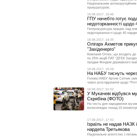
Національним антикорупційним 
прокуратурою.
18.08.2017, 16:46
ГПУ начебто готує пода
недоторканності щодо 4
Генпрокуратура працює над нов
недоторканності щодо 40 нардеп
18.08.2017, 16:35
Олігарх Ахметов прикуп
"Західенерго"
Компанія Ornex, що входить до
по 25% акцій ПАТ "ДТЕК Західен
продаж Фондом державного май
18.08.2017, 16:29
На НАБУ тиснуть через
Голова НАБУ Артем Ситник заяв
через розслідування щодо "Рот
18.08.2017, 01:52
У Мукачеві відбувся му
Скрябіна (ФОТО)
На честь дня народження музик
велосипедах понад 10 кілометрі
17.08.2017, 17:52
Ізраїль не надав НАЗК 
нардепа Третьякова
Національне агентство з питань 