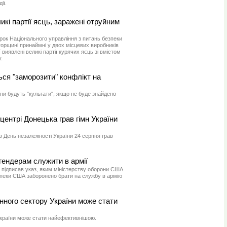
ії.
икі партії яєць, заражені отруйним
рок Національного управління з питань безпеки
Угорщині принаймні у двох місцевих виробників
 виявлені великі партії курячих яєць зі вмістом
.
ься "заморозити" конфлікт на
ни будуть "кульгати", якщо не буде знайдено
центрі Донецька грав гімн України
в День незалежності України 24 серпня грав
гендерам служити в армії
підписав указ, яким міністерству оборони США
езпеки США заборонено брати на службу в армію
нного сектору України може стати
країни може стати найефективнішою.