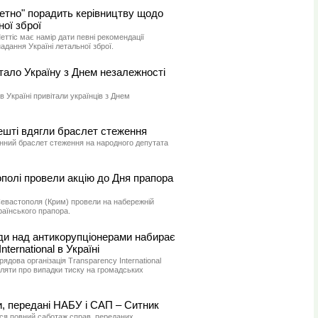
етно" порадить керівництву щодо
ної зброї
ттіс має намір дати певні рекомендації
адання Україні летальної зброї.
ало Україну з Днем незалежності
 Україні привітали українців з Днем
шті вдягли браслет стеження
нний браслет стеження на народного депутата
полі провели акцію до Дня прапора
евастополя (Крим) провели на набережній
аїнського прапора.
ди над антикорупціонерами набирає
nternational в Україні
дова організація Transparency International
ляти про випадки тиску на громадських
, передані НАБУ і САП – Ситник
ься повний саботаж справ, переданих