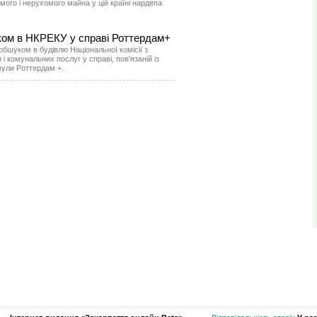
мого і нерухомого майна у цій країні нардепа
ом в НКРЕКУ у справі Роттердам+
бшуком в будівлю Національної комісії з
 комунальних послуг у справі, пов'язаній із
ули Роттердам +.