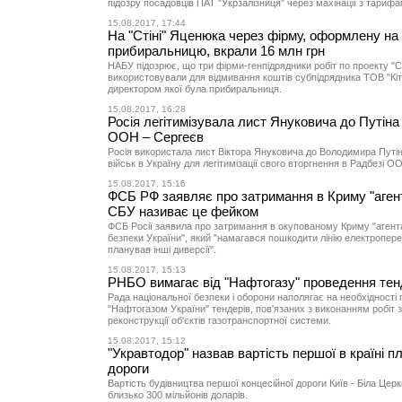
підозру посадовців ПАТ "Укрзалізниця" через махінації з тарифа
15.08.2017, 17:44
На "Стіні" Яценюка через фірму, оформлену на
прибиральницю, вкрали 16 млн грн
НАБУ підозрює, що три фірми-генпідрядники робіт по проекту "С
використовували для відмивання коштів субпідрядника ТОВ "Кіт
директором якої була прибиральниця.
15.08.2017, 16:28
Росія легітимізувала лист Януковича до Путіна
ООН – Сергеєв
Росія використала лист Віктора Януковича до Володимира Путі
військ в Україну для легітимізації свого вторгнення в Радбезі О
15.08.2017, 15:16
ФСБ РФ заявляє про затримання в Криму "аген
СБУ називає це фейком
ФСБ Росії заявила про затримання в окупованому Криму "аген
безпеки України", який "намагався пошкодити лінію електропере
планував інші диверсії".
15.08.2017, 15:13
РНБО вимагає від "Нафтогазу" проведення тен
Рада національної безпеки і оборони наполягає на необхідності
"Нафтогазом України" тендерів, пов'язаних з виконанням робіт з 
реконструкції об'єктів газотранспортної системи.
15.08.2017, 15:12
"Укравтодор" назвав вартість першої в країні п
дороги
Вартість будівництва першої концесійної дороги Київ - Біла Цер
близько 300 мільйонів доларів.