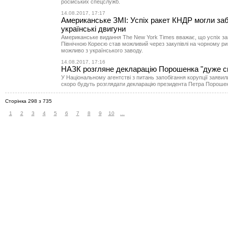
російських спецслужб.
14.08.2017, 17:17
Американське ЗМІ: Успіх ракет КНДР могли за
українські двигуни
Американське видання The New York Times вважає, що успіх за
Північною Кореєю став можливий через закупівлі на чорному рин
можливо з українського заводу.
14.08.2017, 17:16
НАЗК розгляне декларацію Порошенка "дуже с
У Національному агентстві з питань запобігання корупції заяви
скоро будуть розглядати декларацію президента Петра Пороше
Сторінка 298 з 735
1
2
3
4
5
6
7
8
9
10
...