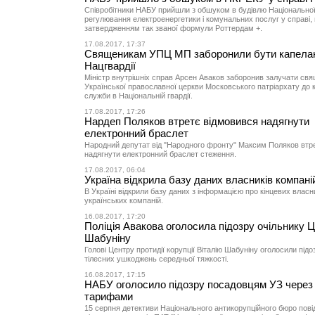
Співробітники НАБУ прийшли з обшуком в будівлю Національної 
регулювання електроенергетики і комунальних послуг у справі, п
затвердженням так званої формули Роттердам +.
17.08.2017, 17:37
Священикам УПЦ МП заборонили бути капела
Нацгвардії
Міністр внутрішніх справ Арсен Аваков заборонив залучати свя
Української православної церкви Московського патріархату до 
служби в Національній гвардії.
17.08.2017, 17:26
Нардеп Поляков втретє відмовився надягнути
електронний браслет
Народний депутат від "Народного фронту" Максим Поляков втр
надягнути електронний браслет стеження.
17.08.2017, 06:04
Україна відкрила базу даних власників компані
В Україні відкрили базу даних з інформацією про кінцевих власни
українських компаній.
16.08.2017, 17:20
Поліція Авакова оголосила підозру очільнику 
Шабуніну
Голові Центру протидії корупції Віталію Шабуніну оголосили підо
тілесних ушкоджень середньої тяжкості.
16.08.2017, 17:15
НАБУ оголосило підозру посадовцям УЗ через м
тарифами
15 серпня детективи Національного антикорупційного бюро пов