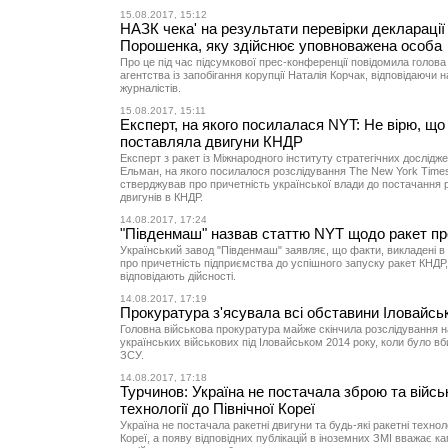
15.08.2017, 15:12
НАЗК чека' на результати перевірки декларації
Порошенка, яку здійснює уповноважена особа
Про це під час підсумкової прес-конференції повідомила голова
агентства із запобігання корупції Наталія Корчак, відповідаючи 
журналістів.
15.08.2017, 15:11
Експерт, на якого посилалася NYT: Не вірю, що
поставляла двигуни КНДР
Експерт з ракет із Міжнародного інституту стратегічних дослідж
Ельман, на якого посилалося розслідування The New York Times
стверджував про причетність української влади до постачання 
двигунів в КНДР.
14.08.2017, 17:24
"Південмаш" назвав статтю NYT щодо ракет п
Український завод "Південмаш" заявляє, що факти, викладені в 
про причетність підприємства до успішного запуску ракет КНДР,
відповідають дійсності.
14.08.2017, 17:19
Прокуратура з'ясувала всі обставини Іловайсько
Головна військова прокуратура майже скінчила розслідування 
українських військових під Іловайськом 2014 року, коли було вби
ЗСУ.
14.08.2017, 17:18
Турчинов: Україна не постачала зброю та війсь
технології до Північної Кореї
Україна не постачала ракетні двигуни та будь-які ракетні техноло
Кореї, а появу відповідних публікацій в іноземних ЗМІ вважає к