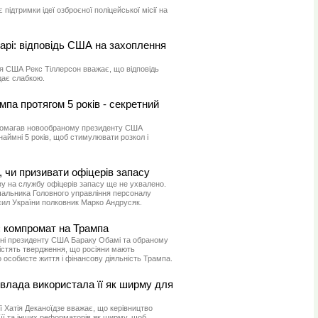
ідтримки ідеї озброєної поліцейської місії на
арі: відповідь США на захоплення
я США Рекс Тіллерсон вважає, що відповідь
ядає слабкою.
мпа протягом 5 років - секретний
опомагав новообраному президенту США
аймні 5 років, щоб стимулювати розкол і
 чи призивати офіцерів запасу
у на службу офіцерів запасу ще не ухвалено.
чальника Головного управління персоналу
ил України полковник Марко Андрусяк.
є компромат на Трампа
ні президенту США Бараку Обамі та обраному
стять твердження, що росіяни мають
особисте життя і фінансову діяльність Трампа.
влада використала її як ширму для
ї Хатія Деканоїдзе вважає, що керівництво
її та інших реформаторів як ширму, щоб