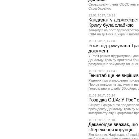
Серед країн-членів ОБСЄ немає п
Сході України.
12.01.2017, 16:21
Кандидат у держсекрет
Криму була слабкою
Кандидат на пост держсекретар
США на дії Росії в Україні вигл
11.01.2017, 17:08
Росія підтримувала Тра
документ
У Росії режим підтримував і д
Дональду Трампу протягом прин
розділення в західному альянсі.
11.01.2017, 17:04
Генштаб ще не вирішив,
Рішення про оголошення призов
Про це повідомив заступник на
Генерального штабу Збройних с
11.01.2017, 05:24
Розвідка США: У Росії 
Секретні документи представле
президенту Дональду Трампу мі
компрометуючу інформацію про 
11.01.2017, 05:18
Деканоїдзе вважає, що 
збереження корупції
Екс-кервник Національної поліці
країни намагалося використати 