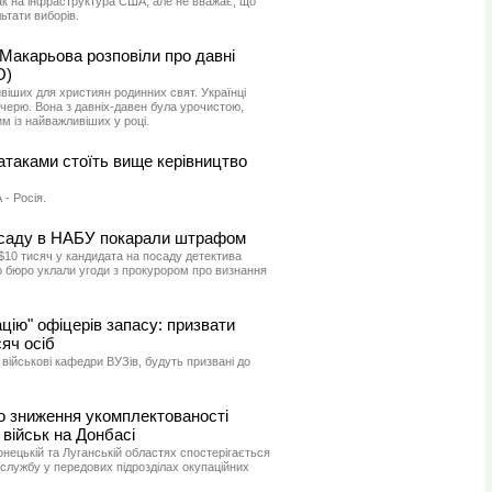
так на інфраструктура США, але не вважає, що
ьтати виборів.
Макарьова розповіли про давні
О)
ивіших для християн родинних свят. Українці
ечерю. Вона з давніх-давен була урочистою,
м із найважливіших у році.
атаками стоїть вище керівництво
- Росія.
осаду в НАБУ покарали штрафом
$10 тисяч у кандидата на посаду детектива
о бюро уклали угоди з прокурором про визнання
ацію" офіцерів запасу: призвати
яч осіб
в військові кафедри ВУЗів, будуть призвані до
ро зниження укомплектованості
 військ на Донбасі
онецькій та Луганській областях спостерігається
службу у передових підрозділах окупаційних