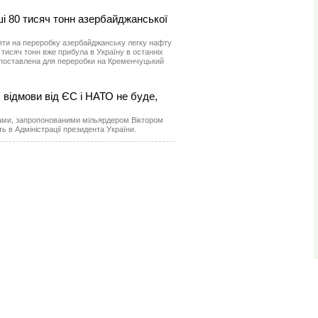
і 80 тисяч тонн азербайджанської
яти на переробку азербайджанську легку нафту
 80 тисяч тонн вже прибула в Україну в останніх
е поставлена для переробки на Кременчуцький
: відмови від ЄС і НАТО не буде,
ами, запропонованими мільярдером Віктором
 в Адміністрації президента України.