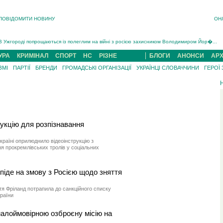
ПОВІДОМИТИ НОВИНУ
ОН
Інструктора районного ТЦК на Закарпатті судитимуть за обвинуваченням у катув...
В Ужгороді попрощаються із полеглим на війні з росією захисником Володимиром Йор�...
В Ужгороді 5 серпня попрощаються із захисником Богданом Югасом, який два роки �...
УРА
КРИМІНАЛ
СПОРТ
НС
РІЗНЕ
БЛОГИ
АНОНСИ
АРХ
Підтвердили загибель захисника із Нанкова на Хустщині Юліана Гербея (ФОТО)[/gree...
ЗМІ
ПАРТІЇ
БРЕНДИ
ГРОМАДСЬКІ ОРГАНІЗАЦІЇ
УКРАЇНЦІ СЛОВАЧЧИНИ
ГЕРОЇ
На війні з рф поліг військовий з Виноградова Ігнат Роздяловський (ФОТО)...
На Хустщині внаслідок ДТП за участі трьох авто постраждали 13 людей (ФОТО)...
Інструктора районного ТЦК на Закарпатті судитимуть за обвинувачен...
укцію для розпізнавання
раїні оприлюднило відеоінструкцію з
ня прокремлівських тролів у соціальних
іде на змову з Росією щодо зняття
я Фріланд потрапила до санкційного списку
раїни
лоймовірною озброєну місію на