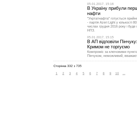
05.01.2017, 15:16
В Україну прибули перш
нафти
"Укртатнафта" готується прийн
- партія Azeri Light у кількості
числах грудня 2016 року і буд
НПЗ.
05.01.2017, 15:15
В АП відповіли Пінчуку
Кримом не торгуємо
Компроміс за ключовими пункт
Пінчуком, неможливий, вважають
Сторінка 332 з 735
1
2
3
4
5
6
7
8
9
10
...