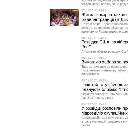
Російської Федерації до кібера
згадані атаки вплинули на резул
07.01.2017, 13:19
Жителі закарпатського 
різдвяні традиції (ВІДЕ
Святий вечір – одне із найважл
сідають за святкову різдвяну в
адже свято Різдва вважали одни
06.01.2017, 04:01
Розвідка США: за кібер
Росії
А головна кіберзагроза для США 
05.01.2017, 18:03
Вимагачів хабара за п
Троє затриманих за вимагання 
Національного антикорупційног
винуватості.
05.01.2017, 15:23
Генштаб готує "мобіліз
планують близько 4 тис
Офіцери запасу, ті, хто закінчи
лав ЗСУ в цьому році.
05.01.2017, 15:22
У розвідці розповіли п
підрозділів окупаційних
Серед російських окупантів у Д
втрата мотивації продовжувати 
військ.