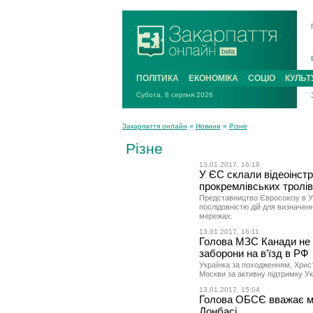
ПОЛІТИКА
ЕКОНОМІКА
СОЦІО
КУЛЬТ
Субота, 8 серпня 2026
Закарпаття онлайн
»
Новини
»
Різне
Різне
13.01.2017, 16:19
У ЄС склали відеоінстр
прокремлівських тролів
Представництво Євросоюзу в Ук
послідовністю дій для визначен
мережах.
13.01.2017, 16:11
Голова МЗС Канади не п
заборони на в'їзд в РФ
Українка за походженням, Христ
Москви за активну підтримку Ук
13.01.2017, 15:04
Голова ОБСЄ вважає ма
Донбасі