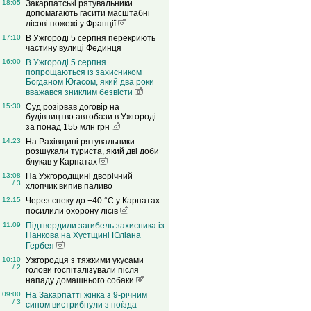
18:05
Закарпатські рятувальники
допомагають гасити масштабні
лісові пожежі у Франції
17:10
В Ужгороді 5 серпня перекриють
частину вулиці Фединця
16:00
В Ужгороді 5 серпня
попрощаються із захисником
Богданом Югасом, який два роки
вважався зниклим безвісти
15:30
Суд розірвав договір на
будівництво автобази в Ужгороді
за понад 155 млн грн
14:23
На Рахівщині рятувальники
розшукали туриста, який дві доби
блукав у Карпатах
13:08
На Ужгородщині дворічний
/ 3
хлопчик випив паливо
12:15
Через спеку до +40 °C у Карпатах
посилили охорону лісів
11:09
Підтвердили загибель захисника із
Нанкова на Хустщині Юліана
Гербея
10:10
Ужгородця з тяжкими укусами
/ 2
голови госпіталізували після
нападу домашнього собаки
09:00
На Закарпатті жінка з 9-річним
/ 3
сином вистрибнули з поїзда