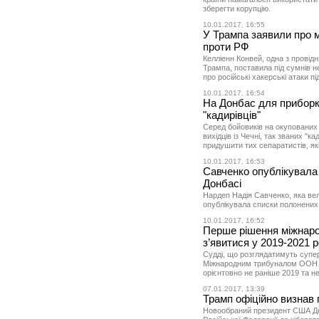
зберегти корупцію.
10.01.2017, 16:55
У Трампа заявили про 
проти РФ
Келліенн Конвей, одна з прові
Трампа, поставила під сумнів н
про російські хакерські атаки пі
10.01.2017, 16:54
На Донбас для приборк
"кадирівців"
Серед бойовиків на окупованих 
вихідців із Чечні, так званих "к
придушити тих сепаратистів, які
10.01.2017, 16:53
Савченко опублікувала
Донбасі
Нардеп Надія Савченко, яка ве
опублікувала списки полонених і
10.01.2017, 16:52
Перше рішення міжнар
з’явитися у 2019-2021 
Судді, що розглядатимуть супер
Міжнародним трибуналом ООН з
орієнтовно не раніше 2019 та не
07.01.2017, 13:39
Трамп офіційно визнав 
Новообраний президент США До