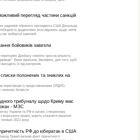
можливий перегляд частини санкцій
дних радників обраного президента США Дональда
еобхідність додаткових розслідувань щодо звітів
д час виборчої кампанії.
ання бойовиків завезли
територіях Донбасу помітно зросла кількість
адирівців". Вони приїхали, ймовірно, для того, щоб
 виходять із-під контролю.
 списки полонених та зниклих на
ла переговори із представниками ОРДЛО,
 зниклих безвісти.
одного трибуналу щодо Криму має
роках - МЗС
ечку України та РФ в органі, створеному
 морського права, мають ухвалити рішення
 пізніше 2021 року.
причетність РФ до кібератак в США
налд Трамп визнав факт причетності