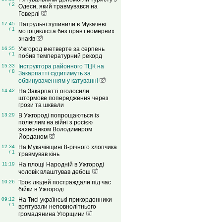
/ 2
Одеси, який травмувався на
Говерлі
17:45
Патрульні зупинили в Мукачеві
/ 1
мотоцикліста без прав і номерних
знаків
16:35
Ужгород вчетверте за серпень
/ 1
побив температурний рекорд
15:33
Інструктора районного ТЦК на
/ 8
Закарпатті судитимуть за
обвинуваченням у катуванні
14:42
На Закарпатті оголосили
штормове попередження через
грози та шквали
13:29
В Ужгороді попрощаються із
полеглим на війні з росією
захисником Володимиром
Йорданом
12:34
На Мукачівщині 8-річного хлопчика
/ 1
травмував кінь
11:19
На площі Народній в Ужгороді
чоловік влаштував дебош
10:26
Троє людей постраждали під час
бійки в Ужгороді
09:12
На Тисі українські прикордонники
/ 1
врятували неповнолітнього
громадянина Угорщини