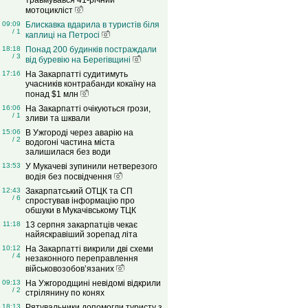
травмувався 41-річний
мотоцикліст
09:09
Блискавка вдарила в туристів біля
/ 1
каплиці на Петросі
18:18
Понад 200 будинків постраждали
/ 3
від буревію на Берегівщині
17:16
На Закарпатті судитимуть
учасників контрабанди кокаїну на
понад $1 млн
16:06
На Закарпатті очікуються грози,
/ 1
зливи та шквали
15:06
В Ужгороді через аварію на
/ 2
водогоні частина міста
залишилася без води
13:53
У Мукачеві зупинили нетверезого
водія без посвідчення
12:43
Закарпатський ОТЦК та СП
/ 6
спростував інформацію про
обшуки в Мукачівському ТЦК
11:18
13 серпня закарпатців чекає
найяскравіший зорепад літа
10:12
На Закарпатті викрили дві схеми
/ 4
незаконного переправлення
військовозобов’язаних
09:13
На Ужгородщині невідомі відкрили
/ 2
стрілянину по конях
18:13
Рятувальники допомогли туристу з