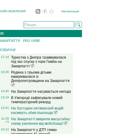
ЛАЙН МОВЛЕННЯ
Авторизація
ІВ
 ЗАКАРПАТТЯ
PRO URBE
НОВИНИ
17:14
Туристка з Дніпра травмувалася
під час спуску з гори Гимба на
Закарпатті
16:30
Родина з трьома дітьми
евакуювалася із
Дніпропетровщини на Закарпаття
14:45
На Закарпаття насувається негода
13:18
В Ужгороді зафіксували новий
температурний рекорд
13:01
На Хустщині нетверезий водій
насмерть збив пішохода
11:25
На Закарпатті викрили масштабну
/ 5
схему ухилення від мобілізації
10:12
На Закарпатті у ДТП тяжко