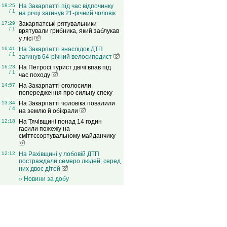
18:25
На Закарпатті під час відпочинку
/ 1
на річці загинув 21-річний чоловік
17:29
Закарпатські рятувальники
/ 1
врятували грибника, який заблукав
у лісі
16:41
На Закарпатті внаслідок ДТП
/ 1
загинув 64-річний велосипедист
16:23
На Петросі турист двічі впав під
/ 1
час походу
14:57
На Закарпатті оголосили
попередження про сильну спеку
13:34
На Закарпатті чоловіка повалили
/ 4
на землю й обікрали
12:18
На Тячівщині понад 14 годин
гасили пожежу на
сміттєсортувальному майданчику
12:12
На Рахівщині у лобовій ДТП
постраждали семеро людей, серед
них двоє дітей
» Новини за добу