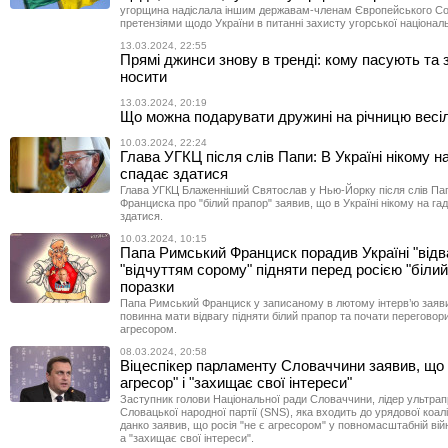
угорщина надіслала іншим державам-членам Європейського Со
претензіями щодо України в питанні захисту угорської націона
13.03.2024, 22:55
Прямі джинси знову в тренді: кому пасують та 
носити
13.03.2024, 20:19
Що можна подарувати дружині на річницю весі
10.03.2024, 22:24
Глава УГКЦ після слів Папи: В Україні нікому н
спадає здатися
Глава УГКЦ Блаженніший Святослав у Нью-Йорку після слів Па
Франциска про "білий прапор" заявив, що в Україні нікому на га
здатися.
10.03.2024, 10:15
Папа Римський Франциск порадив Україні "відва
"відчуттям сорому" підняти перед росією "білий
поразки
Папа Римський Франциск у записаному в лютому інтерв’ю заяви
повинна мати відвагу підняти білий прапор та почати переговори
агресором.
08.03.2024, 20:58
Віцеспікер парламенту Словаччини заявив, що 
агресор" і "захищає свої інтереси"
Заступник голови Національної ради Словаччини, лідер ультрап
Словацької народної партії (SNS), яка входить до урядової коалі
данко заявив, що росія "не є агресором" у повномасштабній війн
а "захищає свої інтереси".