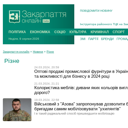
ПОВІДОМИТИ НОВИНУ
На війні загинув 26-річний військо
Інструктора районного ТЦК на Зак
В Ужгороді попрощаються із полег
ПОЛІТИКА
ЕКОНОМІКА
СОЦІО
КУЛЬТУРА
КРИМІНАЛ
СПОРТ
В Ужгороді 5 серпня попрощаються
Неділя, 9 серпня 2026
ЗМІ
ПАРТІЇ
БРЕНДИ
ГРОМАД
Підтвердили загибель захисника і
На війні з рф поліг військовий з 
Закарпаття онлайн
»
Новини
»
Різне
На війні загинув 26-річний військо
Різне
24.03.2024, 20:59
Оптові продажі промислової фурнітури в Україн
та можливості для бізнесу в 2024 році
21.03.2024, 21:21
Колористика меблів: дивани яких кольорів виг
дорого?
19.03.2024, 22:58
Військовий з "Азова" запропонував дозволити 
бригадам самим мобілізовувати "ухилянтів"
І в такий радикальний спосіб пришвидшити мобілізацію