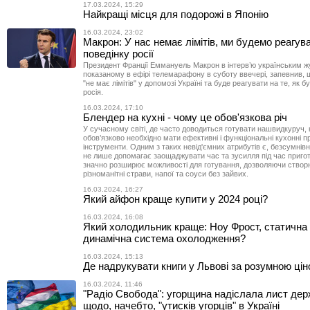
17.03.2024, 15:29
Найкращі місця для подорожі в Японію
16.03.2024, 23:02
Макрон: У нас немає лімітів, ми будемо реагув
поведінку росії
Президент Франції Еммануель Макрон в інтерв’ю українським ж
показаному в ефірі телемарафону в суботу ввечері, запевнив, 
"не має лімітів" у допомозі Україні та буде реагувати на те, як 
росія.
16.03.2024, 17:10
Блендер на кухні - чому це обов'язкова річ
У сучасному світі, де часто доводиться готувати нашвидкуруч, 
обов’язково необхідно мати ефективні і функціональні кухонні п
інструменти. Одним з таких невід'ємних атрибутів є, безсумнівн
не лише допомагає заощаджувати час та зусилля під час приготу
значно розширює можливості для готування, дозволяючи створ
різноманітні страви, напої та соуси без зайвих.
16.03.2024, 16:27
Який айфон краще купити у 2024 році?
16.03.2024, 16:08
Який холодильник краще: Ноу Фрост, статична
динамічна система охолодження?
16.03.2024, 15:13
Де надрукувати книги у Львові за розумною ці
16.03.2024, 11:46
"Радіо Свобода": угорщина надіслала лист де
щодо, начебто, "утисків угорців" в Україні