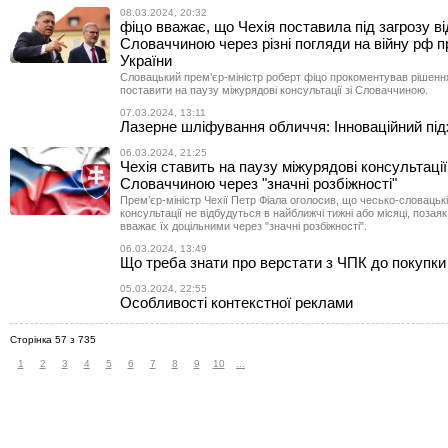
08.03.2024, 20:32
фіцо вважає, що Чехія поставила під загрозу ві
Словаччиною через різні погляди на війну рф п
України
Словацький прем’єр-міністр роберт фіцо прокоментував рішення
поставити на паузу міжурядові консультації зі Словаччиною.
07.03.2024, 13:11
Лазерне шліфування обличчя: Інноваційний під
06.03.2024, 21:25
Чехія ставить на паузу міжурядові консультації 
Словаччиною через "значні розбіжності"
Прем’єр-міністр Чехії Петр Фіала оголосив, що чесько-словацькі
консультації не відбудуться в найближчі тижні або місяці, позая
вважає їх доцільними через "значні розбіжності".
06.03.2024, 13:49
Що треба знати про верстати з ЧПК до покупки
05.03.2024, 22:55
Особливості контекстної реклами
Сторінка 57 з 735
1
2
3
4
5
6
7
8
9
10
...