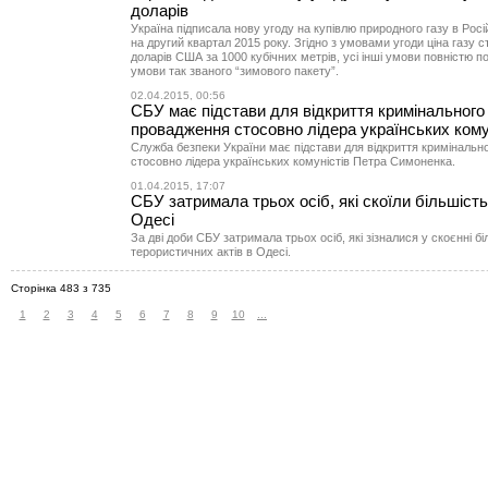
доларів
Україна підписала нову угоду на купівлю природного газу в Росі
на другий квартал 2015 року. Згідно з умовами угоди ціна газу 
доларів США за 1000 кубічних метрів, усі інші умови повністю 
умови так званого “зимового пакету”.
02.04.2015, 00:56
СБУ має підстави для відкриття кримінального
провадження стосовно лідера українських кому
Служба безпеки України має підстави для відкриття кримінальн
стосовно лідера українських комуністів Петра Симоненка.
01.04.2015, 17:07
СБУ затримала трьох осіб, які скоїли більшість
Одесі
За дві доби СБУ затримала трьох осіб, які зізналися у скоєнні б
терористичних актів в Одесі.
Сторінка 483 з 735
1
2
3
4
5
6
7
8
9
10
...