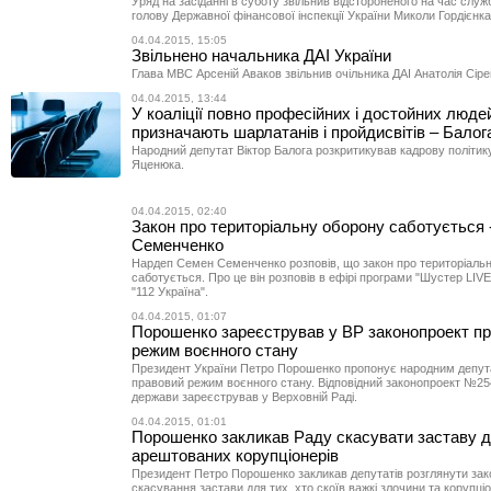
Уряд на засіданні в суботу звільнив відстороненого на час служ
голову Державної фінансової інспекції України Миколи Гордієнка
04.04.2015, 15:05
Звільнено начальника ДАІ України
Глава МВС Арсеній Аваков звільнив очільника ДАІ Анатолія Сіре
04.04.2015, 13:44
У коаліції повно професійних і достойних людей
призначають шарлатанів і пройдисвітів – Балог
Народний депутат Віктор Балога розкритикував кадрову політик
Яценюка.
04.04.2015, 02:40
Закон про територіальну оборону саботується 
Семенченко
Нардеп Семен Семенченко розповів, що закон про територіаль
саботується. Про це він розповів в ефірі програми "Шустер LIVE
"112 Україна".
04.04.2015, 01:07
Порошенко зареєстрував у ВР законопроект пр
режим воєнного стану
Президент України Петро Порошенко пропонує народним депут
правовий режим воєнного стану. Відповідний законопроект №25
держави зареєстрував у Верховній Раді.
04.04.2015, 01:01
Порошенко закликав Раду скасувати заставу 
арештованих корупціонерів
Президент Петро Порошенко закликав депутатів розглянути зак
скасування застави для тих, хто скоїв важкі злочини та корупціо