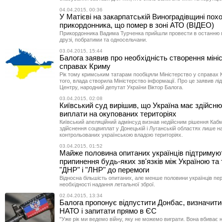
04.04.2015, 00:36
У Матієві на закарпатській Виноградівщині пох
прикордонника, що помер в зоні АТО (ВІДЕО)
Прикордонника Вадима Турченка прийшли провести в останню пу
друзі, побратими та односельчани.
03.04.2015, 15:44
Балога заявив про необхідність створення міні
справах Криму
Рік тому кримським татарам пообіцяли Міністерство у справах 
того, влада створила Міністерство інформації. Про це заявив лі
Центру, народний депутат України Віктор Балога.
03.04.2015, 02:08
Київський суд вирішив, що Україна має здійсн
виплати на окупованих територіях
Київський апеляційний адмінсуд визнав недійсним рішення Кабм
здійснення соцвиплат у Донецькій і Луганській областях лише н
контрольованих українською владою територіях.
03.04.2015, 01:52
Майже половина опитаних українців підтримую
припинення будь-яких зв'язків між Україною та
"ДНР" і "ЛНР" до перемоги
Відносна більшість опитаних, але менше половини українців пер
необхідності надання летальної зброї.
02.04.2015, 13:34
Балога пропонує відпустити Донбас, визначит
НАТО і запитати прямо в ЄС
"Уже рік ми ведемо війну, яку не можемо виграти. Вона вбиває