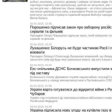
руйнує економіку, розхитує державу і забирає останню надію. На
партнери ставлять нам крапельниці, щоб ми не загнулися, але і
що ми для них – Афганістан. Наше завдання – не стати сильною
частиною цивілізованого світу, а виснажити Росію на своїй терито
констатує на своїй сторінці в соціальній мережі Фейсбук народн
Віктор Балога.
02.04.2015, 12:56
Порошенко підписав закон про заборону росій
серіалів та фільмів
Президент Петро Порошенко підписав закон, який забороняє по
серіалів та фільмів.
02.04.2015, 12:53
Лукашенко: Білорусь не буде частиною Росії і 
воювати
Президент Білорусі Олександр Лукашенко впевнений, що білор
захистити себе від будь-якої зовнішньої агресії, від кого б вона
02.04.2015, 02:02
Екс-очільника ДСНС Бочковського випустили з
під заставу
Колишнього голову Державної служби надзвичайних ситуацій Се
Бочковського у середу ввечері випустили із Лук'янівського СІЗО
02.04.2015, 01:56
Україні варто готуватися до відкритої війни з Ро
Чубаров
Україні слід готуватися до повномасштабного військового конфл
Російською Федацією.
02.04.2015, 01:38
Україна підписала нову угоду на купівлю газу в 