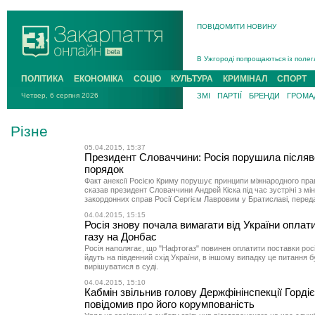
ПОВІДОМИТИ НОВИНУ
Інструктора районного ТЦК на Зак
В Ужгороді попрощаються із полег
В Ужгороді 5 серпня попрощаються
ПОЛІТИКА
ЕКОНОМІКА
СОЦІО
КУЛЬТУРА
КРИМІНАЛ
СПОРТ
Підтвердили загибель захисника і
Четвер, 6 серпня 2026
ЗМІ
ПАРТІЇ
БРЕНДИ
ГРОМАД
На війні з рф поліг військовий з 
На Хустщині внаслідок ДТП за уча
Різне
Інструктора районного ТЦК на Зак
05.04.2015, 15:37
Президент Словаччини: Росія порушила після
порядок
Факт анексії Росією Криму порушує принципи міжнародного пра
сказав президент Словаччини Андрей Кіска під час зустрічі з мі
закордонних справ Росії Сергієм Лавровим у Братиславі, переда
04.04.2015, 15:15
Росія знову почала вимагати від України оплат
газу на Донбас
Росія наполягає, що "Нафтогаз" повинен оплатити поставки росій
йдуть на південний схід України, в іншому випадку це питання 
вирішуватися в суді.
04.04.2015, 15:10
Кабмін звільнив голову Держфінінспекції Гордіє
повідомив про його корумпованість