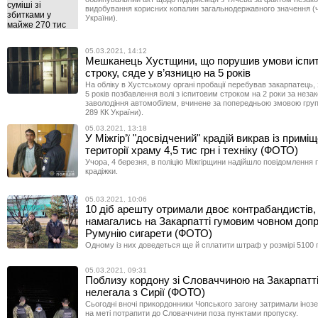
видобування корисних копалин загальнодержавного значення (ч.
України).
05.03.2021, 14:12
Мешканець Хустщини, що порушив умови іспит
строку, сяде у в’язницю на 5 років
На обліку в Хустському органі пробації перебував закарпатець,
5 років позбавлення волі з іспитовим строком на 2 роки за неза
заволодіння автомобілем, вчинене за попередньою змовою групою
289 КК України).
05.03.2021, 13:18
У Міжгір’ї "досвідчений" крадій викрав із примі
території храму 4,5 тис грн і техніку (ФОТО)
Учора, 4 березня, в поліцію Міжгірщини надійшло повідомлення 
крадіжки.
05.03.2021, 10:06
10 діб арешту отримали двоє контрабандистів, 
намагались на Закарпатті гумовим човном допр
Румунію сигарети (ФОТО)
Одному із них доведеться ще й сплатити штраф у розмірі 5100 
05.03.2021, 09:31
Поблизу кордону зі Словаччиною на Закарпатт
нелегала з Сирії (ФОТО)
Сьогодні вночі прикордонники Чопського загону затримали іноз
на меті потрапити до Словаччини поза пунктами пропуску.