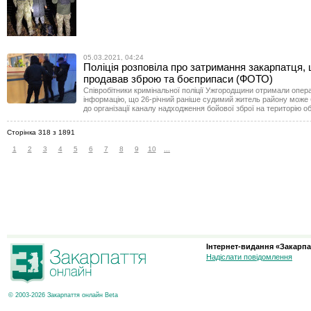
05.03.2021, 04:24
Поліція розповіла про затримання закарпатця,
продавав зброю та боєприпаси (ФОТО)
Співробітники кримінальної поліції Ужгородщини отримали опер
інформацію, що 26-річний раніше судимий житель району може
до організації каналу надходження бойової зброї на територію об
Сторінка 318 з 1891
1
2
3
4
5
6
7
8
9
10
...
Інтернет-видання «Закарпа
Надіслати повідомлення
© 2003-2026 Закарпаття онлайн Beta