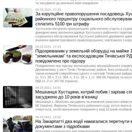
та засуджено до реальної міри покарання.
09.03.2021, 17:20
За корупційне правопорушення посадовець Ху
районного терцентру соціального обслуговува
сплатить 5100 грн штрафу
Хустською місцевою прокуратурою забезпечено участь у судов
доведено вину високопосадовця Хустського районного територі
соціального обслуговування Хустської районної державної адмін
вчиненні адміністративного правопорушення, пов’язаного з кору
09.03.2021, 17:15
Підозрюваним у земельній оборудці на майже 1
"земельникам" та експосадовцям Тячівської Р
повідомлено про підозру
Повідомлено про підозру ексначальнику міськрайонного управл
Держкомзему у місті Тячів і Тячівському районі, його колишній з
також колишній співробітниці одного з секторів Тячівської райде
(ч. 3 ст. 28 ч. 2 ст. 364, ч. 3 ст. 28 ч. 1 ст. 366 КК України) та ексо
РДА (ч. 2 ст. 367 КК України).
09.03.2021, 14:01
Мешканця Хустщини, котрий побив і зарізав сп
засуджено до 10 років в'язниці
Мешканця с. Вишково засуджено за вчинення умисного вбивства 
КК України). Вироком Тячівського районного суду, вступ якого в
очікується, особі призначено покарання у виді 10 років позбавле
09.03.2021, 12:52
На Закарпатті два водії намагалися перетнути 
документами з підробками
Впродовж учорашнього дня прикордонники припинили дві спроб