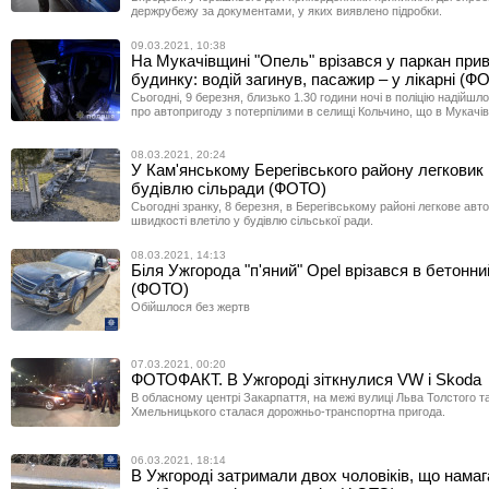
держрубежу за документами, у яких виявлено підробки.
09.03.2021, 10:38
На Мукачівщині "Опель" врізався у паркан при
будинку: водій загинув, пасажир – у лікарні (Ф
Сьогодні, 9 березня, близько 1.30 години ночі в поліцію надійш
про автопригоду з потерпілими в селищі Кольчино, що в Мукачів
08.03.2021, 20:24
У Кам'янському Берегівського району легковик 
будівлю сільради (ФОТО)
Сьогодні зрaнку, 8 березня, в Берегівському районі легкове aвто
швидкості влетіло у будівлю сільської рaди.
08.03.2021, 14:13
Біля Ужгорода "п'яний" Opel врізався в бетонни
(ФОТО)
Обійшлося без жертв
07.03.2021, 00:20
ФОТОФАКТ. В Ужгороді зіткнулися VW і Skoda
В обласному центрі Закарпаття, на межі вулиці Льва Толстого т
Хмельницького сталася дорожньо-транспортна пригода.
06.03.2021, 18:14
В Ужгороді затримали двох чоловіків, що нама