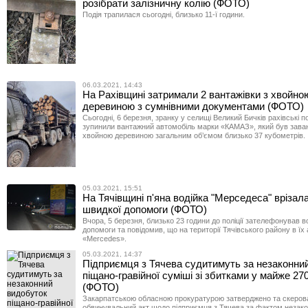
розібрати залізничну колію (ФОТО)
Подія трапилася сьогодні, близько 11-ї години.
06.03.2021, 14:43
На Рахівщині затримали 2 вантажівки з хвойно
деревиною з сумнівними документами (ФОТО)
Сьогодні, 6 березня, зранку у селищі Великий Бичків рахівські п
зупинили вантажний автомобіль марки «КАМАЗ», який був зава
хвойною деревиною загальним об’ємом близько 37 кубометрів.
05.03.2021, 15:51
На Тячівщині п'яна водійка "Мерседеса" врізал
швидкої допомоги (ФОТО)
Вчора, 5 березня, близько 23 години до поліції зателефонував в
допомоги та повідомив, що на території Тячівського району в їх 
«Mercedes».
05.03.2021, 14:37
Підприємця з Тячева судитимуть за незаконни
піщано-гравійної суміші зі збитками у майже 270
(ФОТО)
Закарпатською обласною прокуратурою затверджено та скеров
обвинувальний акт щодо підприємця з Тячева за фактом незак