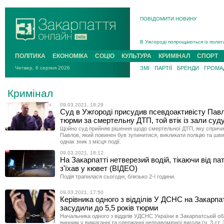
ПОВІДОМИТИ НОВИНУ
Інструктора районного ТЦК на Зак
В Ужгороді попрощаються із полег
В Ужгороді 5 серпня попрощаються
ПОЛІТИКА
ЕКОНОМІКА
СОЦІО
КУЛЬТУРА
КРИМІНАЛ
СПОРТ
Підтвердили загибель захисника і
Четвер, 6 серпня 2026
ЗМІ
ПАРТІЇ
БРЕНДИ
ГРОМАД
На війні з рф поліг військовий з 
На Хустщині внаслідок ДТП за уча
Кримінал
Інструктора районного ТЦК на Зак
09.03.2021, 18:29
Суд в Ужгороді присудив псевдоактивісту Павл
тюрми за смертельну ДТП, той втік із зали суд
Щойно суд прийняв рішення щодо смертельної ДТП, яку сприч
Павлов, який повинен був зупинитися, викликати поліцію та шв
однак зник з місця події.
09.03.2021, 18:12
На Закарпатті нетверезий водій, тікаючи від па
з'їхав у кювет (ВІДЕО)
Подія трапилася сьогодні, близько 2-ї години.
09.03.2021, 17:50
Керівника одного з відділів У ДСНС на Закарпат
засудили до 5,5 років тюрми
Начальника одного з відділів УДСНС України в Закарпатській об
винним у вимаганні та одержанні неправомірної вигоди (ч. 3 ст. 