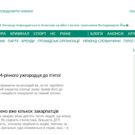
ПОВІДОМИТИ НОВИНУ
ОН
Інструктора районного ТЦК на Закарпатті судитимуть за обвинуваченням у катув...
В Ужгороді попрощаються із полеглим на війні з росією захисником Володимиром Йор�...
В Ужгороді 5 серпня попрощаються із захисником Богданом Югасом, який два роки �...
УРА
КРИМІНАЛ
СПОРТ
НС
РІЗНЕ
БЛОГИ
АНОНСИ
АРХ
Підтвердили загибель захисника із Нанкова на Хустщині Юліана Гербея (ФОТО)[/gree...
ЗМІ
ПАРТІЇ
БРЕНДИ
ГРОМАДСЬКІ ОРГАНІЗАЦІЇ
УКРАЇНЦІ СЛОВАЧЧИНИ
ГЕРОЇ
На війні з рф поліг військовий з Виноградова Ігнат Роздяловський (ФОТО)...
На Хустщині внаслідок ДТП за участі трьох авто постраждали 13 людей (ФОТО)...
Інструктора районного ТЦК на Закарпатті судитимуть за обвинувачен...
4-річного ужгородця до п'ятої
езважаючи на молодий вік, встиг заробити
ий характер хлопця знову привів його до
 невідбуте покарання за тяжкий злочин.
ено вже кількох закарпатців
х аваріях вісім-дев’ять тисяч людей, ще кілька
 Як свідчить статистика, більшість ДТП
ть, злочинну недбалість водіїв, пиятику за
атальні: одні опиняються в тюрмі, інші -- в