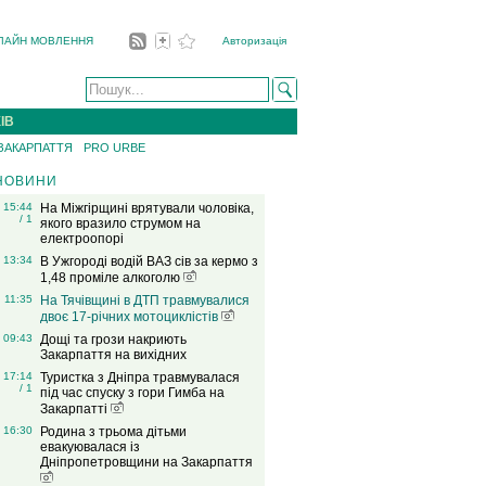
ЛАЙН МОВЛЕННЯ
Авторизація
ІВ
 ЗАКАРПАТТЯ
PRO URBE
НОВИНИ
15:44
На Міжгірщині врятували чоловіка,
/ 1
якого вразило струмом на
електроопорі
13:34
В Ужгороді водій ВАЗ сів за кермо з
1,48 проміле алкоголю
11:35
На Тячівщині в ДТП травмувалися
двоє 17-річних мотоциклістів
09:43
Дощі та грози накриють
Закарпаття на вихідних
17:14
Туристка з Дніпра травмувалася
/ 1
під час спуску з гори Гимба на
Закарпатті
16:30
Родина з трьома дітьми
евакуювалася із
Дніпропетровщини на Закарпаття