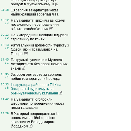
спростував інформацію про
обшуки в Мукачівському ТЦК
11:18
13 серпня закарпатців чекає
найяскравіший зорепад літа
10:12
На Закарпатті викрили дві схеми
/ 4
незаконного переправлення
військовозобов’язаних
09:13
На Ужгородщині невідомі відкрили
/ 2
стрілянину по конях
18:13
Рятувальники допомогли туристу з
/ 2
Одеси, який травмувався на
Говерлі
17:45
Патрульні зупинили в Мукачеві
/ 1
мотоцикліста без прав і номерних
знаків
16:35
Ужгород вчетверте за серпень
/ 1
побив температурний рекорд
15:33
Інструктора районного ТЦК на
/ 8
Закарпатті судитимуть за
обвинуваченням у катуванні
14:42
На Закарпатті оголосили
штормове попередження через
грози та шквали
13:29
В Ужгороді попрощаються із
полеглим на війні з росією
захисником Володимиром
Йорданом