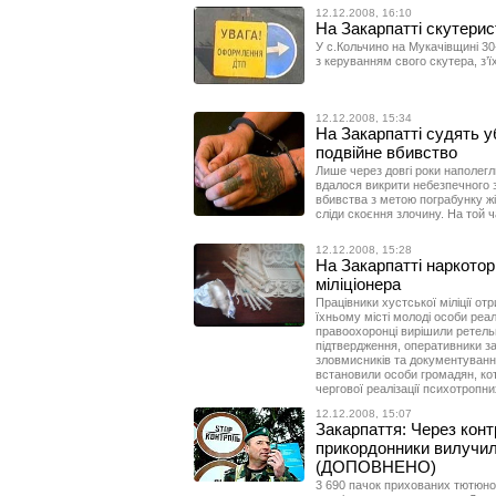
12.12.2008, 16:10
На Закарпатті скутерис
У с.Кольчино на Мукачівщині 30-
з керуванням свого скутера, з’ї
12.12.2008, 15:34
На Закарпатті судять у
подвійне вбивство
Лише через довгі роки наполегл
вдалося викрити небезпечного з
вбивства з метою пограбунку жі
сліди скоєння злочину. На той ча
12.12.2008, 15:28
На Закарпатті наркотор
міліціонера
Працівники хустської міліції о
їхньому місті молоді особи реа
правоохоронці вирішили ретель
підтвердження, оперативники з
зловмисників та документування
встановили особи громадян, кот
чергової реалізації психотропни
12.12.2008, 15:07
Закарпаття: Через конт
прикордонники вилучил
(ДОПОВНЕНО)
3 690 пачок прихованих тютюнов