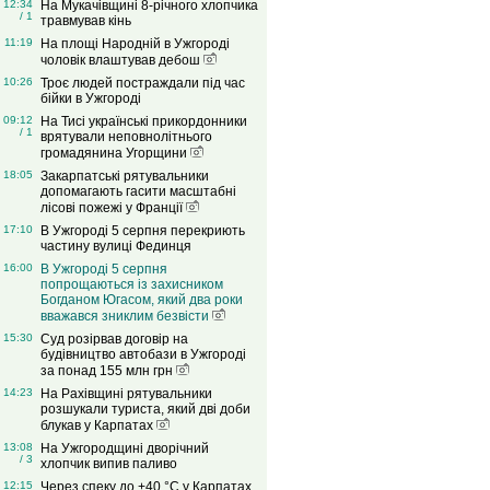
12:34
На Мукачівщині 8-річного хлопчика
/ 1
травмував кінь
11:19
На площі Народній в Ужгороді
чоловік влаштував дебош
10:26
Троє людей постраждали під час
бійки в Ужгороді
09:12
На Тисі українські прикордонники
/ 1
врятували неповнолітнього
громадянина Угорщини
18:05
Закарпатські рятувальники
допомагають гасити масштабні
лісові пожежі у Франції
17:10
В Ужгороді 5 серпня перекриють
частину вулиці Фединця
16:00
В Ужгороді 5 серпня
попрощаються із захисником
Богданом Югасом, який два роки
вважався зниклим безвісти
15:30
Суд розірвав договір на
будівництво автобази в Ужгороді
за понад 155 млн грн
14:23
На Рахівщині рятувальники
розшукали туриста, який дві доби
блукав у Карпатах
13:08
На Ужгородщині дворічний
/ 3
хлопчик випив паливо
12:15
Через спеку до +40 °C у Карпатах