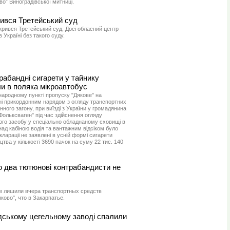
во” Виноградівської митниці.
вився Третейський суд
дкрився Третейський суд. Досі обласний центр
Україні без такого суду.
рабандні сигарети у тайнику
и в поляка мікроавтобус
жнародному пункті пропуску "Дякове" на
і прикордонним нарядом з огляду транспортних
ного загону, при виїзді з України у громадянина
Фольксваген" під час здійснення огляду
ого засобу у спеціально обладнаному сховищі в
ад кабіною водія та вантажним відсіком було
клараціі не заявлені в усній формі сигарети
цтва у кількості 3690 пачок на суму 22 тис. 140
ю два тютюнові контрабандисти не
в лишили вчера транспортных средств
ково", что в Закарпатье.
дському цегельному заводі спалили