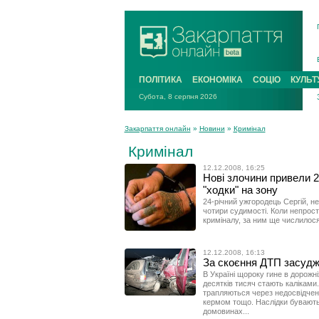
ПОЛІТИКА
ЕКОНОМІКА
СОЦІО
КУЛЬТ
Субота, 8 серпня 2026
Закарпаття онлайн
»
Новини
»
Кримінал
Кримінал
12.12.2008, 16:25
Нові злочини привели 2
"ходки" на зону
24-річний ужгородець Сергій, н
чотири судимості. Коли непрост
криміналу, за ним ще числилося
12.12.2008, 16:13
За скоєння ДТП засудж
В Україні щороку гине в дорожні
десятків тисяч стають каліками.
трапляються через недосвідченіс
кермом тощо. Наслідки бувають ф
домовинах...