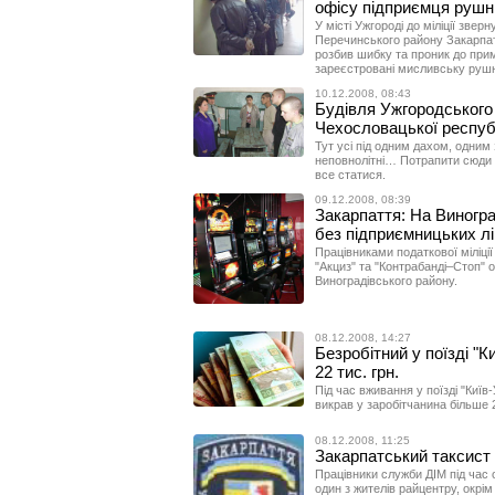
офісу підприємця рушни
У місті Ужгороді до міліції зве
Перечинського району Закарпатс
розбив шибку та проник до прим
зареєстровані мисливську рушн
10.12.2008, 08:43
Будівля Ужгородського
Чехословацької респуб
Тут усі під одним дахом, одним
неповнолітні… Потрапити сюди —
все статися.
09.12.2008, 08:39
Закарпаття: На Виногра
без підприємницьких лі
Працівниками податкової міліції
"Акциз" та "Контрабанді–Стоп" 
Виноградівського району.
08.12.2008, 14:27
Безробітний у поїзді "К
22 тис. грн.
Під час вживання у поїзді "Київ
викрав у заробітчанина більше 2
08.12.2008, 11:25
Закарпатський таксист
Працівники служби ДІМ під час 
один з жителів райцентру, окрім