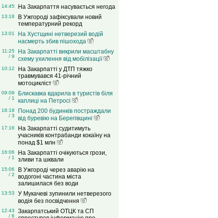
14:45
На Закарпаття насувається негода
13:18
В Ужгороді зафіксували новий
температурний рекорд
13:01
На Хустщині нетверезий водій
насмерть збив пішохода
11:25
На Закарпатті викрили масштабну
/ 9
схему ухилення від мобілізації
10:12
На Закарпатті у ДТП тяжко
травмувався 41-річний
мотоцикліст
09:09
Блискавка вдарила в туристів біля
/ 1
каплиці на Петросі
18:18
Понад 200 будинків постраждали
/ 3
від буревію на Берегівщині
17:16
На Закарпатті судитимуть
учасників контрабанди кокаїну на
понад $1 млн
16:06
На Закарпатті очікуються грози,
/ 1
зливи та шквали
15:06
В Ужгороді через аварію на
/ 2
водогоні частина міста
залишилася без води
13:53
У Мукачеві зупинили нетверезого
водія без посвідчення
12:43
Закарпатський ОТЦК та СП
/ 6