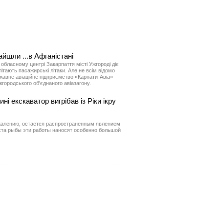
айшли ...в Афганістані
 обласному центрі Закарпаття місті Ужгороді діє
 літають пасажирські літаки. Але не всім відомо
жавне авіаційне підприємство «Карпати-Авіа»
городського об'єднаного авіазагону.
ні екскаватор вигрібав із Ріки ікру
ожалению, остается распространенным явлением
ста рыбы эти работы наносят особенно большой