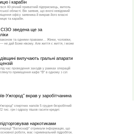
цю і карабін
рнувся 40-річний приватний підприємець, житель
ької області. Він заявив, що вночі невідомий
іщення офісу заявника й викрав його власні
ицю та карабін.
 СІЗО зведена ще за
ліки
 законом та одними правами… Жінки, чоловіки,
 не дай Боже нікому. Але життя є життя, і може
дівщині вилучають гральні апарати
цензій
 під час проведення заходів у рамках операцій
оглянуто приміщення кафе "В" в одному з сіл
иїв-Ужгород" вкрав у заробітчанина
-Ужгород" спиртних напоїв 5 грудня безробітний
2 тис. грн і одразу пішов гасити кредит.
 підторговував наркотиками
операції "Батискаф" отримали інформацію, що
 основної роботи, має і кримінальний підробіток.