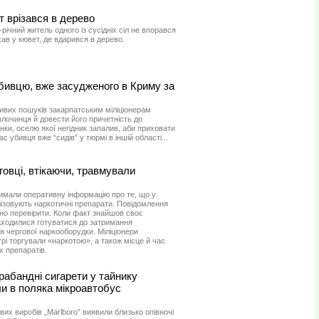
т врізався в дерево
річний житель одного із сусідніх сіл не впорався
хав у кювет, де вдарився в дерево.
бивцю, вже засудженого в Криму за
ивих пошуків закарпатським міліціонерам
лочинця й довести його причетність до
нки, оселю якої негідник запалив, аби приховати
с убивця вже “сидів” у тюрмі в іншій області...
говці, втікаючи, травмували
тримали оперативну інформацію про те, що у
лізовують наркотичні препарати. Повідомлення
но перевірити. Коли факт знайшов своє
аходилися готуватися до затримання
 чергової наркооборудки. Міліціонери
рі торгували «наркотою», а також місце й час
х препаратів.
рабандні сигарети у тайнику
и в поляка мікроавтобус
их виробів „Мarlboro” виявили близько опівночі