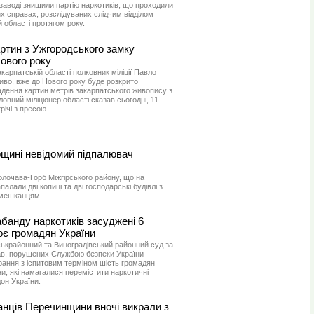
аводі знищили партію наркотиків, що проходили
их справах, розслідуваних слідчим відділом
 області протягом року.
ртин з Ужгородського замку
ового року
арпатській області полковник міліції Павло
иво, вже до Нового року буде розкрито
дення картин метрів закарпатського живопису з
овний міліціонер області сказав сьогодні, 11
річі з пресою.
рщині невідомий підпалювач
олочава-Горб Міжгірського району, що на
алали дві копиці та дві господарські будівлі з
 мешканцям.
абанду наркотиків засуджені 6
оє громадян України
ськрайонний та Виноградівський районний суд за
ав, порушених Службою безпеки України
арання з іспитовим терміном шість громадян
ни, які намагалися перемістити наркотичні
он України.
анців Перечинщини вночі викрали з