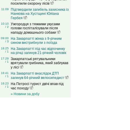
посилили охорону лісів
11:09
Підтвердили загибель захисника із
Нанкова на Хустщині Юліана
Гербея
10:10
Ужгородця з тяжкими укусами
/ 2
голови госпіталізували після
нападу домашнього собаки
09:00
На Закарпатті жінка з 9-річним
/ 3
сином вистрибнули з поїзда
18:25
На Закарпатті під час відпочинку
/ 1
на річці загинув 21-річний чоловік
17:29
Закарпатські рятувальники
/ 1
врятували грибника, який заблукав
у лісі
16:41
На Закарпатті внаслідок ДТП
/ 1
загинув 64-річний велосипедист
16:23
На Петросі турист двічі впав під
/ 1
час походу
» Новини за добу