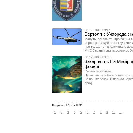
08.12.2008, 09:15
Вертоліт з Ужгорода зн
Мабуть, всі знають про те, що в
аеропорт, звідки в різні куточки
про те, що тут дислоковане дер
МНС України, яке входило до Уж
08.12.2008, 09:03
Закарпаття: На Міжгірщи
форелі
(Мовою оригіналу)
Незаконный забор гравия, к с
на наших реках. В период нере
вред.
Сторінка 1702 з 1891
1
2
3
4
5
6
7
8
9
10
...