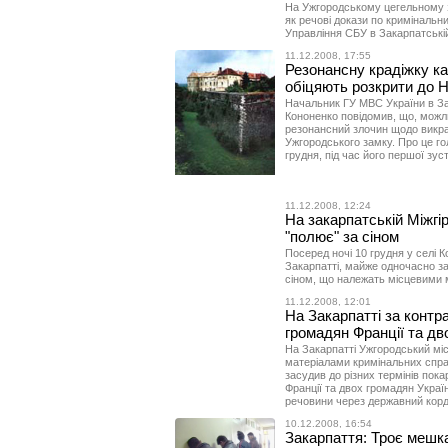
На Ужгородському цегельному з
як речові докази по кримінальн
Управління СБУ в Закарпатській
11.12.2008, 17:55
Резонансну крадіжку ка
обіцяють розкрити до Н
Начальник ГУ МВС України в Зак
Кононенко повідомив, що, можл
резонансний злочин щодо викра
Ужгородського замку. Про це гол
грудня, під час його першої зуст
11.12.2008, 12:24
На закарпатській Міжгі
"полює" за сіном
Посеред ночі 10 грудня у селі К
Закарпатті, майже одночасно зап
сіном, що належать місцевими
11.12.2008, 12:01
На Закарпатті за контр
громадян Франції та дв
На Закарпатті Ужгородський мі
матеріалами кримінальних спр
засудив до різних термінів пок
Франції та двох громадян Украї
речовини через державний корд
10.12.2008, 16:54
Закарпаття: Троє мешк