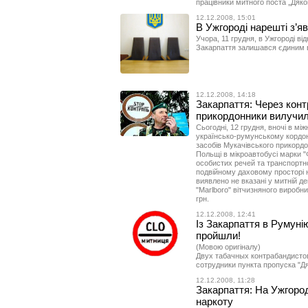
працівники митного поста „Дяко
12.12.2008, 15:01
В Ужгороді нарешті з’я
Учора, 11 грудня, в Ужгороді ві
Закарпаття залишався єдиним в 
12.12.2008, 14:18
Закарпаття: Через конт
прикордонники вилучил
Сьогодні, 12 грудня, вночі в мі
українсько-румунському кордон
засобів Мукачівського прикордон
Польщі в мікроавтобусі марки "
особистих речей та транспортн
подвійному даховому просторі н
виявлено не вказані у митній де
"Marlboro" вітчизняного виробни
грн.
12.12.2008, 12:41
Із Закарпаття в Румуні
пройшли!
(Мовою оригіналу)
Двух табачных контрабандисто
сотрудники пункта пропуска "Дя
12.12.2008, 11:28
Закарпаття: На Ужгоро
наркоту