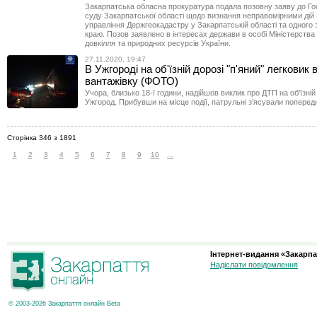
Закарпатська обласна прокуратура подала позовну заяву до Г
суду Закарпатської області щодо визнання неправомірними дій
управління Держгеокадастру у Закарпатській області та одного 
краю. Позов заявлено в інтересах держави в особі Міністерства
довкілля та природних ресурсів України.
27.11.2020, 19:47
В Ужгороді на об'їзній дорозі "п'яний" легковик 
вантажівку (ФОТО)
Учора, близько 18-ї години, надійшов виклик про ДТП на об'їзній
Ужгород. Прибувши на місце події, патрульні з’ясували попередн
Сторінка 346 з 1891
1
2
3
4
5
6
7
8
9
10
...
Інтернет-видання «Закарпа
Надіслати повідомлення
© 2003-2026 Закарпаття онлайн Beta