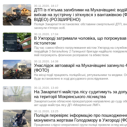
30.11.2020, 18:17
ДТП із п'ятьма загиблими на Мукачівщині: воді
виїхав на зустрічну і зіткнувся з вантажівкою 
ВІДЕО) (РОЗШИРЕНО)
Поліція Закарпаття встановлює обставини смертельної ДТП, вна
загинули п’ятеро осіб.
30.11.2020, 17:04
В Ужгороді затримали чоловіка, що погрожував 
пістолетом
Під час самостійного патрулювання містом Ужгород на службо
гвардійців 3 батальйону 2 Галицької бригади надійшло повідомле
якій погрожують фізичною розправою та вбивством.
30.11.2020, 14:38
Унаслідок автоаварії на Мукачівщині загинуло 
(ФОТО)
На місці події працюють поліцейські, рятувальники та медики.
буде встановлено в ході досудового розслідування.
30.11.2020, 13:40
На Закарпатті майстра лісу судитимуть за доп
на території Мокрянського лісництва
Закарпатською обласною прокуратурою направлено до суду о
акт щодо майстра лісу ДП «Мокрянське ЛМГ».
30.11.2020, 13:25
Поліція перевіряє інформацію про пошкодженн
монумента жертвам Голодомору в Ужгороді (Ф
Працівники слідчо-оперативної групи поліції провели огляд місця