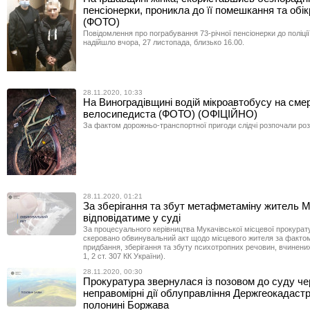
пенсіонерки, проникла до її помешкання та обік
(ФОТО)
Повідомлення про пограбування 73-річної пенсіонерки до поліці
надійшло вчора, 27 листопада, близько 16.00.
28.11.2020, 10:33
На Виноградівщині водій мікроавтобусу на сме
велосипедиста (ФОТО) (ОФІЦІЙНО)
За фактом дорожньо-транспортної пригоди слідчі розпочали роз
28.11.2020, 01:21
За зберігання та збут метафметаміну житель 
відповідатиме у суді
За процесуального керівництва Мукачівської місцевої прокурат
скеровано обвинувальний акт щодо місцевого жителя за факто
придбання, зберігання та збуту психотропних речовин, вчинених
1, 2 ст. 307 КК України).
28.11.2020, 00:30
Прокуратура звернулася із позовом до суду че
неправомірні дії облуправління Держгеокадастр
полонині Боржава