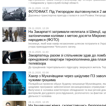
– повідомили у пресслужбі поліції області.
29.11.2020, 13:35
ФОТОФАКТ. Під Ужгородом зіштовхнулися 2 а
Дорожньо-транспортна пригода сталася в селі Розівка Ужгород
29.11.2020, 12:26
На Закарпатті затримали нелегала зі Швеції, щ
залізничними коліями з метою досягти Мікронезі
народився (ФОТО)
Іноземця, який мав намір незаконним шляхом потрапити в Укра
учора прикордонники Чопського загону.
29.11.2020, 11:43
Закарпатець разом зі спільником здав до ломб
орендованої квартири тернополянина два плаз
телевізора
До працівників територіального підрозділу звернувся житель Те
29.11.2020, 02:06
Хакер з Мукачівщини через шкідливе ПЗ завол
чужими грошима
Поліцейські провели обшук будинку мешканця Мукачівщини, як
шкідливе програмне забезпечення несанкціоновано отримував ч
Вилучене в чоловіка комп’ютерне обладнання та інші речові док
матеріалів досудового розслідування, розпочатого за фактом з
діяльності чоловіка
28.11.2020, 10:35
На Іршавщині жінка, скориставшись безпорадн