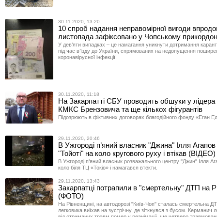
30.11.2020, 13:20
10 спроб надання неправомірної вигоди впрод
листопада зафіксовано у Чопському прикордон
У дев’яти випадках – це намагання уникнути дотримання карант
під час в’їзду до України, спрямованих на недопущення пошире
коронавірусної інфекції.
30.11.2020, 11:18
На Закарпатті СБУ проводить обшуки у лідера 
КМКС Брензовича та ще кількох фігурантів
Підозрюють в фіктивних договорах благодійного фонду «Еган Ед
29.11.2020, 20:46
В Ужгороді п’яний власник "Джина" Ілля Агапов
"Тойоті" на коло кругового руху і втікав (ВІДЕО)
В Ужгороді п’яний власник розважального центру "Джин" Ілля Аг
коло біля ТЦ «Токіо» і намагався втекти.
29.11.2020, 13:43
Закарпатці потрапили в "смертельну" ДТП на Р
(ФОТО)
На Рівненщині, на автодорозі "Київ-Чоп" сталась смертельна ДТ
легковика виїхав на зустрічну, де зіткнувся з бусом. Керманич 
від отриманих травм помер у реанімації, ще четверо травмова