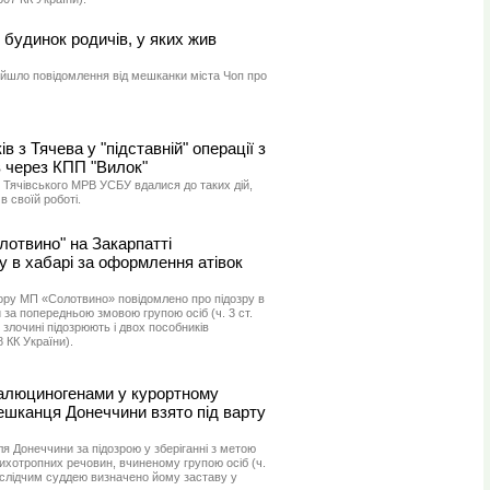
 будинок родичів, у яких жив
адійшло повідомлення від мешканки міста Чоп про
 з Тячева у "підставній" операції з
в через КПП "Вилок"
и Тячівського МРВ УСБУ вдалися до таких дій,
 своїй роботі.
отвино" на Закарпатті
у в хабарі за оформлення атівок
ру МП «Солотвино» повідомлено про підозру в
 за попередньою змовою групою осіб (ч. 3 ст.
 злочині підозрюють і двох пособників
8 КК України).
 галюциногенами у курортному
ешканця Донеччини взято під варту
ля Донеччини за підозрою у зберіганні з метою
ихотропних речовин, вчиненому групою осіб (ч.
с слідчим суддею визначено йому заставу у