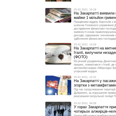
25.02.2021, 15:18
На Закарпатті виявили н
майже 1 мільйон гриве
Працівники відділу боротьби з 
шляхом Головного управління Д
дослідження фінансово-господар
наявності ознак правопорушень,
доходів, одержаних злочинним 
здійснення фінансово-господарс
25.02.2021, 13:29
На Закарпатті на митни
Італії, вилучили незаде
(ФОТО)
50-річний уродженець Донеччини
працює, повертався з Італії, д
автомобілі марки «Мерседес-Бе
угорський кордон.
25.02.2021, 12:31
На Закарпатті у пасажи
згортки з метамфетамі
Під час патрулювання території
Дубриничі, за порушення правил
реагування патрульної поліції 
25.02.2021, 09:56
У горах Закарпаття пр
чотирьох алжирців-нел
Учора військовослужбовці відді