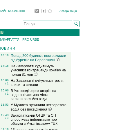
ЛАЙН МОВЛЕННЯ
Авторизація
ІВ
 ЗАКАРПАТТЯ
PRO URBE
НОВИНИ
18:18
Понад 200 будинків постраждали
від буревію на Берегівщині
17:16
На Закарпатті судитимуть
учасників контрабанди кокаїну на
понад $1 млн
16:06
На Закарпатті очікуються грози,
/ 1
зливи та шквали
15:06
В Ужгороді через аварію на
/ 1
водогоні частина міста
залишилася без води
13:53
У Мукачеві зупинили нетверезого
водія без посвідчення
12:43
Закарпатський ОТЦК та СП
/ 4
спростував інформацію про
обшуки в Мукачівському ТЦК
11:18
13 серпня закарпатців чекає