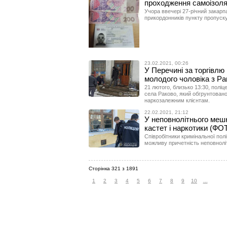
проходження самоізоля
Учора ввечері 27-річний закар
прикордонників пункту пропуск
23.02.2021, 00:26
У Перечині за торгівл
молодого чоловіка з Р
21 лютого, близько 13:30, полі
села Раково, який обгрунтовано
наркозалежним клієнтам.
22.02.2021, 21:12
У неповнолітнього меш
кастет і наркотики (ФО
Співробітники кримінальної пол
можливу причетність неповноліт
Сторінка 321 з 1891
1
2
3
4
5
6
7
8
9
10
...