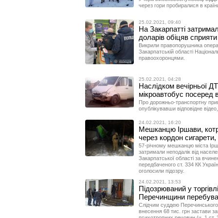
через гори пробиралися в країн
25.02.2021, 09:40
На Закарпатті затримал
доларів обіцяв сприяти
Викрили правопорушника операт
Закарпатській області Національ
правоохоронцями.
25.02.2021, 04:28
Наслідком вечірньої ДТ
мікроавтобус посеред 
Про дорожньо-транспортну приг
опублікувавши відповідне відео
24.02.2021, 16:20
Мешканцю Іршави, кот
через кордон сигарети,
57-річному мешканцю міста Ірш
затримали неподалік від населе
Закарпатської області за вчин
передбаченого ст. 334 КК Укра
оголосили підозру.
24.02.2021, 13:53
Підозрюваний у торгів
Перечинщини перебува
Слідчим суддею Перечинського 
внесення 68 тис. грн застави з
психотропних речовин (ч. 1 ст. 