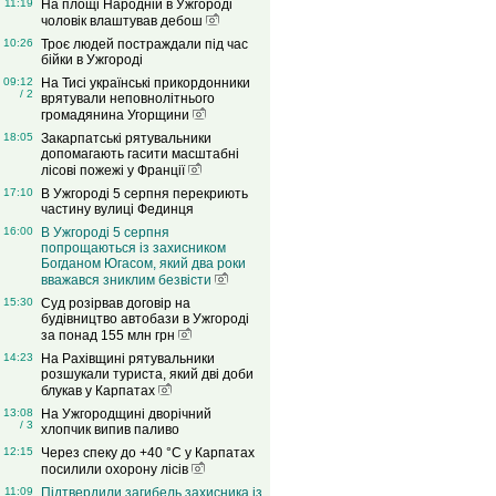
11:19
На площі Народній в Ужгороді
чоловік влаштував дебош
10:26
Троє людей постраждали під час
бійки в Ужгороді
09:12
На Тисі українські прикордонники
/ 2
врятували неповнолітнього
громадянина Угорщини
18:05
Закарпатські рятувальники
допомагають гасити масштабні
лісові пожежі у Франції
17:10
В Ужгороді 5 серпня перекриють
частину вулиці Фединця
16:00
В Ужгороді 5 серпня
попрощаються із захисником
Богданом Югасом, який два роки
вважався зниклим безвісти
15:30
Суд розірвав договір на
будівництво автобази в Ужгороді
за понад 155 млн грн
14:23
На Рахівщині рятувальники
розшукали туриста, який дві доби
блукав у Карпатах
13:08
На Ужгородщині дворічний
/ 3
хлопчик випив паливо
12:15
Через спеку до +40 °C у Карпатах
посилили охорону лісів
11:09
Підтвердили загибель захисника із