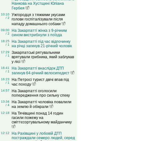
Нанкова на Хустщині Юліана
Гербея
10:10
Ужгородця з тяжкими укусами
/ 2
голови госпіталізували після
нападу домашнього собаки
09:00
На Закарпатті жінка з 9-річним
/ 2
сином вистрибнули з поїзда
18:25
На Закарпатті під час відпочинку
/ 1
на річці загинув 21-річний чоловік
17:29
Закарпатські рятувальники
/ 1
врятували грибника, який заблукав
у лісі
16:41
На Закарпатті внаслідок ДТП
/ 1
загинув 64-річний велосипедист
16:23
На Петросі турист двічі впав під
/ 1
час походу
14:57
На Закарпатті оголосили
попередження про сильну спеку
13:34
На Закарпатті чоловіка повалили
/ 4
на землю й обікрали
12:18
На Тячівщині понад 14 годин
гасили пожежу на
сміттєсортувальному майданчику
12:12
На Рахівщині у лобовій ДТП
постраждали семеро людей, серед