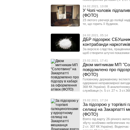
24.02.2021, 13:08
У Чопі чоловік підпалив
(ФОТО)
23 лютого увечері до поліції н
те, що горить її будинок.
24.02.2021, 05:14
ДБР підозрює СБУшників
контрабанди наркотикі
За версією слідства, працівник
щоб створити штучні показники в
23.02.2021, 17:41
Двом митникам МП "Сол
повідомлено про підозр
(ФОТО)
Головному державному інспекто
одержанні неправомірної вигоди
368 КК України). В аналогічному
службовця (ч. 5 ст. 27 ч. 3 ст.36
23.02.2021, 17:24
За підозрою у торгівлі
селищі на Закарпатті м
(ФОТО)
Взято під варту 26-річного жите
збуту особливо небезпечних пс
2 ст. 307 КК України). Водноча