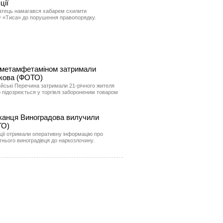
ції
патець намагався хабарем схилити
у «Тиса» до порушення правопорядку.
ю метамфетаміном затримали
акова (ФОТО)
цейські Перечина затримали 21-річного жителя
 підозрюється у торгівлі забороненим товаром
канця Виноградова вилучили
ТО)
іції отримали оперативну інформацію про
нього виноградівця до наркозлочину.