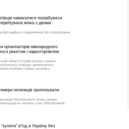
егівців намагалися пограбувати
перебувала жінка з двома
 поліції надійшло повідомлення про пограбування
и організаторів міжнародного
ося рекетом і наркоторгівлею
тській області Служба безпеки України
егіонального осередку кримінального
нення особливо тяжких злочинів у
семеро іноземців пропонували
донникам Мукачівського загону семеро
винагороди на загальну суму 2000 форинтів,
купити" в’їзд в Україну без