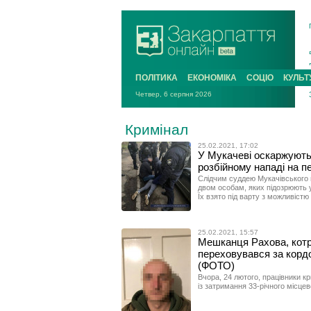
ПОЛІТИКА
ЕКОНОМІКА
СОЦІО
КУЛЬТ
Четвер, 6 серпня 2026
Кримінал
25.02.2021, 17:02
У Мукачеві оскаржують
розбійному нападі на п
Слідчим суддею Мукачівського 
двом особам, яких підозрюють у 
Їх взято під варту з можливіст
25.02.2021, 15:57
Мешканця Рахова, котрий
переховувався за кордо
(ФОТО)
Вчора, 24 лютого, працівники к
із затримання 33-річного місце