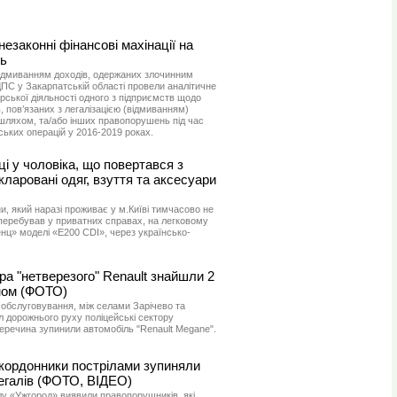
езаконні фінансові махінації на
нь
відмиванням доходів, одержаних злочинним
ПС у Закарпатській області провели аналітичне
ської діяльності одного з підприємств щодо
 пов’язаних з легалізацією (відмиванням)
шляхом, та/або інших правопорушень під час
ьких операцій у 2016-2019 роках.
ці у чоловіка, що повертався з
кларовані одяг, взуття та аксесуари
, який наразі проживає у м.Київі тимчасово не
е перебував у приватних справах, на легковому
нц» моделі «E200 CDI», через українсько-
ра "нетверезого" Renault знайшли 2
ном (ФОТО)
 обслуговування, між селами Зарічево та
 дорожнього руху поліцейські сектору
Перечина зупинили автомобіль "Renault Megane".
икордонники пострілами зупиняли
егалів (ФОТО, ВІДЕО)
лу «Ужгород» виявили правопорушників, які