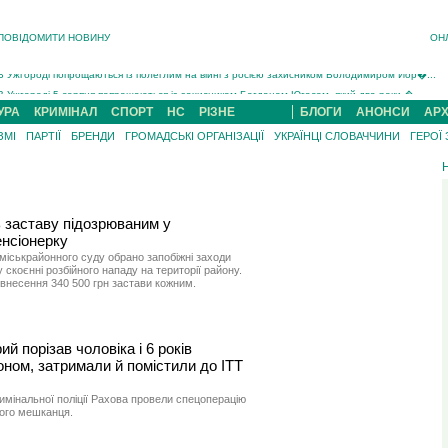
ПОВІДОМИТИ НОВИНУ
ОН
Інструктора районного ТЦК на Закарпатті судитимуть за обвинуваченням у катув...
В Ужгороді попрощаються із полеглим на війні з росією захисником Володимиром Йор�...
В Ужгороді 5 серпня попрощаються із захисником Богданом Югасом, який два роки �...
Підтвердили загибель захисника із Нанкова на Хустщині Юліана Гербея (ФОТО)[/gree...
УРА
КРИМІНАЛ
СПОРТ
НС
РІЗНЕ
БЛОГИ
АНОНСИ
АРХ
На війні з рф поліг військовий з Виноградова Ігнат Роздяловський (ФОТО)...
ЗМІ
ПАРТІЇ
БРЕНДИ
ГРОМАДСЬКІ ОРГАНІЗАЦІЇ
УКРАЇНЦІ СЛОВАЧЧИНИ
ГЕРОЇ
На Хустщині внаслідок ДТП за участі трьох авто постраждали 13 людей (ФОТО)...
Інструктора районного ТЦК на Закарпатті судитимуть за обвинувачен...
 заставу підозрюваним у
енсіонерку
міськрайонного суду обрано запобіжні заходи
скоєнні розбійного нападу на території району.
ю внесення 340 500 грн застави кожним.
 порізав чоловіка і 6 років
ном, затримали й помістили до ІТТ
римінальної поліції Рахова провели спецоперацію
вого мешканця.