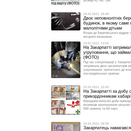
розмірі 42 тис. грн.
23.02.2021, 16:49
Двоє неповнолітніх бер
будинок, в якому саме 
малолітніми дітьми
Вчора до Берегівського відділу
місцевої мешканки.
23.02.2021, 13:04
На Закарпатті затримал
угруповання, що займал
(ФОТО)
Під час спецоперації у Закарпа
затримала двох організаторів р
угруповання, причетного до вчи
пострядянських країнах.
23.02.2021, 10:43
На Закарпатті за добу 
прикордонникам хабарі
Впродовж минулої доби прикор
іноземців пропонували грошові 
900 гривень та 60 євро.
23.02.2021, 09:54
Закарпатець намагався "