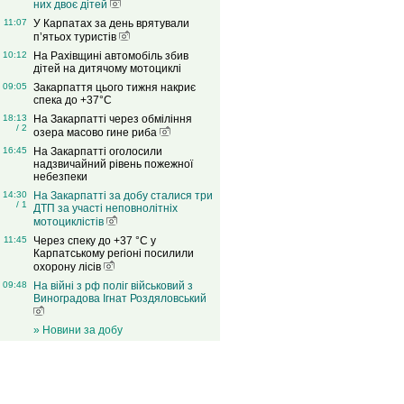
них двоє дітей
11:07
У Карпатах за день врятували
п’ятьох туристів
10:12
На Рахівщині автомобіль збив
дітей на дитячому мотоциклі
09:05
Закарпаття цього тижня накриє
спека до +37°C
18:13
На Закарпатті через обміління
/ 2
озера масово гине риба
16:45
На Закарпатті оголосили
надзвичайний рівень пожежної
небезпеки
14:30
На Закарпатті за добу сталися три
/ 1
ДТП за участі неповнолітніх
мотоциклістів
11:45
Через спеку до +37 °C у
Карпатському регіоні посилили
охорону лісів
09:48
На війні з рф поліг військовий з
Виноградова Ігнат Роздяловський
» Новини за добу