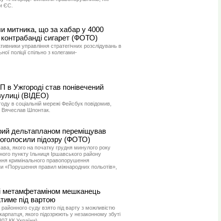
и ЄС.
и митника, що за хабар у 4000
 контрабанді сигарет (ФОТО)
ивники управління стратегічних розслідувань в
ної поліції спільно з колегами-
П в Ужгороді став понівечений
вулиці (ВІДЕО)
оду в соціальній мережі Фейсбук повідомив,
, Вячеслав Шпонтак.
рий дельтапланом переміщував
 оголосили підозру (ФОТО)
ава, якого на початку грудня минулого року
ного пункту Ільниця Іршавського району
ення кримінального правопорушення
їни «Порушення правил міжнародних польотів»,
лі метамфетаміном мешканець
тиме під вартою
районного суду взято під варту з можливістю
акарпатця, якого підозрюють у незаконному збуті
307 КК України).