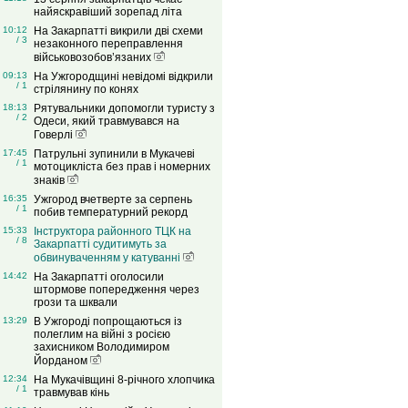
найяскравіший зорепад літа
10:12
На Закарпатті викрили дві схеми
/ 3
незаконного переправлення
військовозобов’язаних
09:13
На Ужгородщині невідомі відкрили
/ 1
стрілянину по конях
18:13
Рятувальники допомогли туристу з
/ 2
Одеси, який травмувався на
Говерлі
17:45
Патрульні зупинили в Мукачеві
/ 1
мотоцикліста без прав і номерних
знаків
16:35
Ужгород вчетверте за серпень
/ 1
побив температурний рекорд
15:33
Інструктора районного ТЦК на
/ 8
Закарпатті судитимуть за
обвинуваченням у катуванні
14:42
На Закарпатті оголосили
штормове попередження через
грози та шквали
13:29
В Ужгороді попрощаються із
полеглим на війні з росією
захисником Володимиром
Йорданом
12:34
На Мукачівщині 8-річного хлопчика
/ 1
травмував кінь