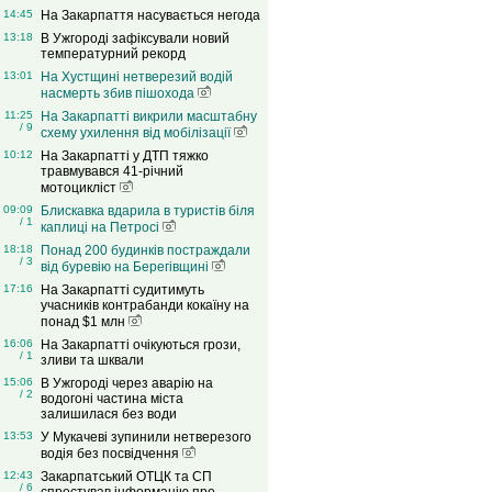
14:45
На Закарпаття насувається негода
13:18
В Ужгороді зафіксували новий
температурний рекорд
13:01
На Хустщині нетверезий водій
насмерть збив пішохода
11:25
На Закарпатті викрили масштабну
/ 9
схему ухилення від мобілізації
10:12
На Закарпатті у ДТП тяжко
травмувався 41-річний
мотоцикліст
09:09
Блискавка вдарила в туристів біля
/ 1
каплиці на Петросі
18:18
Понад 200 будинків постраждали
/ 3
від буревію на Берегівщині
17:16
На Закарпатті судитимуть
учасників контрабанди кокаїну на
понад $1 млн
16:06
На Закарпатті очікуються грози,
/ 1
зливи та шквали
15:06
В Ужгороді через аварію на
/ 2
водогоні частина міста
залишилася без води
13:53
У Мукачеві зупинили нетверезого
водія без посвідчення
12:43
Закарпатський ОТЦК та СП
/ 6