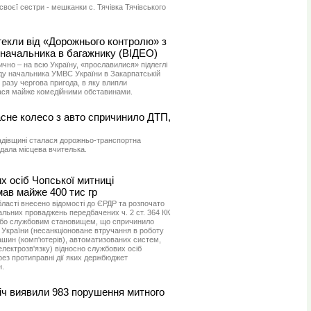
 своєї сестри - мешканки с. Тячівка Тячівського
текли від «Дорожнього контролю» з
начальника в багажнику (ВІДЕО)
тично – на всю Україну, «прославилися» підлеглі
аду начальника УМВС України в Закарпатській
 разу чергова пригода, в яку влипли
ася майже комедійними обставинами.
асне колесо з авто спричинило ДТП,
радівщині сталася дорожньо-транспортна
ждала місцева вчителька.
 осіб Чопської митниці
в майже 400 тис гр
ласті внесено відомості до ЄРДР та розпочато
льних проваджень передбачених ч. 2 ст. 364 КК
або службовим становищем, що спричинило
 КК України (несанкціоноване втручання в роботу
шин (комп'ютерів), автоматизованих систем,
лектрозв'язку) відносно службових осіб
рез протиправні дії яких держбюджет
н.
іч виявили 983 порушення митного