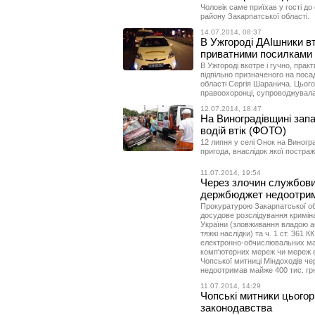
Чоловік саме приїхав у гості до
району Закарпатської області.
14.07.2014, 08:37
В Ужгороді ДАІшники в
приватними посилками 
В Ужгороді вкотре і гучно, прак
підпільно призначеного на пос
області Сергія Шаранича. Цього
правоохоронці, супроводжувал
12.07.2014, 18:47
На Виноградівщині зап
водій втік (ФОТО)
12 липня у селі Онок на Виног
пригода, внаслідок якої постра
11.07.2014, 19:54
Через злочин службових
держбюджет недоотрима
Прокуратурою Закарпатської об
досудове розслідування криміна
України (зловживання владою 
тяжкі наслідки) та ч. 1 ст. 361
електронно-обчислювальних ма
комп'ютерних мереж чи мереж е
Чопської митниці Міндоходів че
недоотримав майже 400 тис. гр
11.07.2014, 14:29
Чопські митники цьогор
законодавства