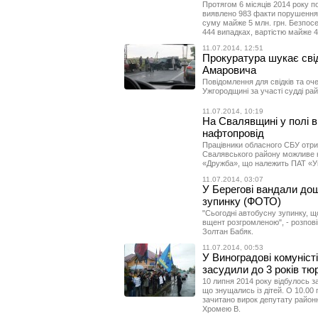
Протягом 6 місяців 2014 року 
виявлено 983 факти порушення 
суму майже 5 млн. грн. Безпос
444 випадках, вартістю майже 4 
11.07.2014, 12:51
Прокуратура шукає свід
Амаровича
Повідомлення для свідків та оч
Ужгородщині за участі судді ра
11.07.2014, 10:19
На Свалявщині у полі в
нафтопровід
Працівники обласного СБУ отри
Свалявського району можливе 
«Дружба», що належить ПАТ «У
11.07.2014, 03:07
У Берегові вандали до
зупинку (ФОТО)
"Сьогодні автобусну зупинку, щ
вщент розгромленою", - розпов
Золтан Бабяк.
11.07.2014, 00:53
У Виноградові комуніст
засудили до 3 років т
10 липня 2014 року відбулось з
що знущались із дітей. О 10.00 
зачитано вирок депутату районн
Хромею В.