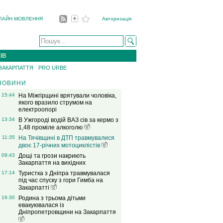
ЛАЙН МОВЛЕННЯ
Авторизація
ІВ
 ЗАКАРПАТТЯ
PRO URBE
НОВИНИ
15:44
На Міжгірщині врятували чоловіка,
якого вразило струмом на
електроопорі
13:34
В Ужгороді водій ВАЗ сів за кермо з
1,48 проміле алкоголю
11:35
На Тячівщині в ДТП травмувалися
двоє 17-річних мотоциклістів
09:43
Дощі та грози накриють
Закарпаття на вихідних
17:14
Туристка з Дніпра травмувалася
під час спуску з гори Гимба на
Закарпатті
16:30
Родина з трьома дітьми
евакуювалася із
Дніпропетровщини на Закарпаття