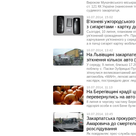
Вироком Мукачівського міськрай
ст. 121 КК України (нанесення 
судимого закарпатця.
10.07.2014, 15:02
В'язневі ужгородського 
з сигаретами - картку 
Сьогодні, 10 липня, плановим 
ув’язнений громадянин «Р». При
харчування ув’язненого у серед
а в пачці сигарет картку мобіль
10.07.2014, 13:42
На Львівщині закарпат
зіткнення кількох авто
У середу, 9 липня, близько 17.2
поблизу с. Пасіки-Зубрицькі Пу
зіткнулися великовантажний ав
автомобіль «МАН», легкові авто
наслідок, постраждало двоє лю
10.07.2014, 11:13
На Берегівщині крадїї 
перевернулись на авто
8 липня в чергову частину Бере
підозрілі особи в селі Бене були
10.07.2014, 10:45
Закарпатська прокурату
Амаровича до смертель
розслідування
Як повідомляє прес-служба прок