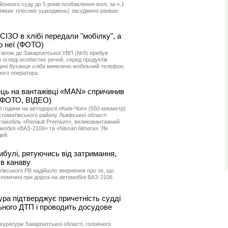
онного суду до 5 років позбавлення волі, за ч.1
тяжких тілесних ушкоджень) засуджено раніше
СІЗО в хлібі передали "мобілку", а
до неї (ФОТО)
етапом до Закарпатської УВП (№9) прибув
 огляді особистих речей, серед продуктів
ині буханця хліба виявлено мобільний телефон,
ного оператора.
ець на вантажівці «MAN» спричинив
 (ФОТО, ВІДЕО)
0 години на автодорозі «Київ-Чоп» (550 кілометр)
стомитівського району Львівської області
томобіль «Renault Premium», великовантажний
мобілі «ВАЗ-2106» та «Nissan Almera». Як
дей.
цибулі, рятуючись від затримання,
 в канаву
гівського РВ надійшло звернення про те, що
 помічені при дорозі на автомобілі ВАЗ-2106.
ра підтверджує причетність судді
ного ДТП і проводить досудове
уратури Закарпатської області, головного