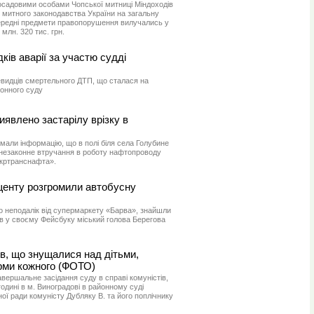
посадовими особами Чопської митниці Міндоходів
митного законодавства України на загальну
ередні предмети правопорушення вилучались у
млн. 320 тис. грн.
ків аварії за участю судді
евидців смертельного ДТП, що сталася на
йонного суду
иявлено застарілу врізку в
мали інформацію, що в полі біля села Голубине
незаконне втручання в роботу нафтопроводу
кртранснафта».
щенту розгромили автобусну
о неподалік від супермаркету «Барва», знайшли
ів у своєму Фейсбуку міський голова Берегова
ів, що знущалися над дітьми,
юрми кожного (ФОТО)
авершальне засідання суду в справі комуністів,
годині в м. Виноградові в районному суді
ої ради комуністу Дубляку В. та його поплічнику