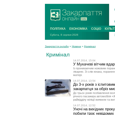
ПОЛІТИКА
ЕКОНОМІКА
СОЦІО
КУЛЬТ
Субота, 8 серпня 2026
Закарпаття онлайн
»
Новини
»
Кримінал
Кримінал
14.07.2014, 15:04
У Мукачеві вітчим вдар
Із проникаючим ножовим поране
лікарню. Зі слів юнака, поране
матері.
14.07.2014, 13:54
До 3-х років з іспитови
закарпатця за обріз ми
До трьох років позбавлення волі
річного пасажира автомобіля «Ж
райвідділу міліції виявили та в
14.07.2014, 12:52
Уночі на вихідних прок
побили троє невідомих