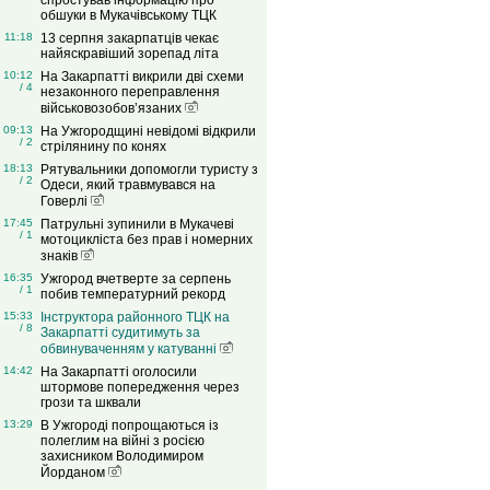
спростував інформацію про
обшуки в Мукачівському ТЦК
11:18
13 серпня закарпатців чекає
найяскравіший зорепад літа
10:12
На Закарпатті викрили дві схеми
/ 4
незаконного переправлення
військовозобов’язаних
09:13
На Ужгородщині невідомі відкрили
/ 2
стрілянину по конях
18:13
Рятувальники допомогли туристу з
/ 2
Одеси, який травмувався на
Говерлі
17:45
Патрульні зупинили в Мукачеві
/ 1
мотоцикліста без прав і номерних
знаків
16:35
Ужгород вчетверте за серпень
/ 1
побив температурний рекорд
15:33
Інструктора районного ТЦК на
/ 8
Закарпатті судитимуть за
обвинуваченням у катуванні
14:42
На Закарпатті оголосили
штормове попередження через
грози та шквали
13:29
В Ужгороді попрощаються із
полеглим на війні з росією
захисником Володимиром
Йорданом