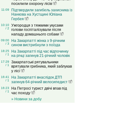
посилили охорону лісів
11:09
Підтвердили загибель захисника із
Нанкова на Хустщині Юліана
Гербея
10:10
Ужгородця з тяжкими укусами
/ 2
голови госпіталізували після
нападу домашнього собаки
09:00
На Закарпатті жінка з 9-річним
/ 3
сином вистрибнули з поїзда
18:25
На Закарпатті під час відпочинку
/ 1
на річці загинув 21-річний чоловік
17:29
Закарпатські рятувальники
/ 1
врятували грибника, який заблукав
у лісі
16:41
На Закарпатті внаслідок ДТП
/ 1
загинув 64-річний велосипедист
16:23
На Петросі турист двічі впав під
/ 1
час походу
» Новини за добу