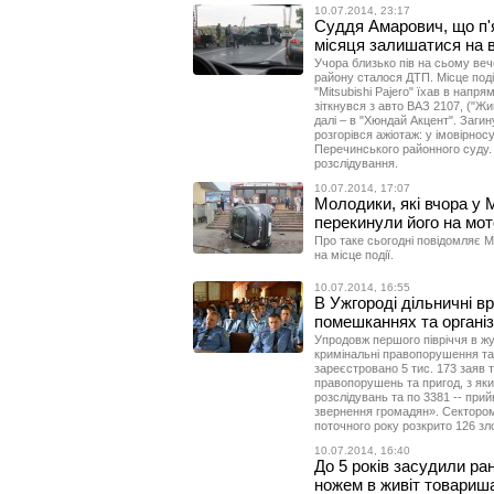
10.07.2014, 23:17
Суддя Амарович, що п'
місяця залишатися на в
Учора близько пів на сьому ве
району сталося ДТП. Місце події
"Mitsubishi Pajero" їхав в напря
зіткнувся з авто ВАЗ 2107, ("Жи
далі – в "Хюндай Акцент". Заги
розгорівся ажіотаж: у імовірно
Перечинського районного суду.
розслідування.
10.07.2014, 17:07
Молодики, які вчора у 
перекинули його на мот
Про таке сьогодні повідомляє 
на місце події.
10.07.2014, 16:55
В Ужгороді дільничні вр
помешканнях та організ
Упродовж першого півріччя в жу
кримінальні правопорушення та п
зареєстровано 5 тис. 173 заяв 
правопорушень та пригод, з як
розслідувань та по 3381 -- при
звернення громадян». Сектором 
поточного року розкрито 126 зло
10.07.2014, 16:40
До 5 років засудили ра
ножем в живіт товариша