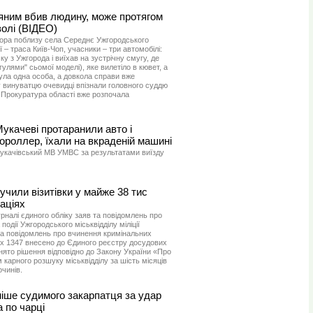
яним вбив людину, може протягом
олі (ВІДЕО)
чора поблизу села Середнє Ужгородського
 – траса Київ-Чоп, учасники – три автомобілі:
мку з Ужгорода і виїхав на зустрічну смугу, де
гулями" сьомої моделі), яке вилетіло в кювет, а
нула одна особа, а довкола справи вже
су винуватцю очевидці впізнали головного суддю
 Прокуратура області вже розпочала
Мукачеві протаранили авто і
ороллер, їхали на вкраденій машині
Мукачівський МВ УМВС за результатами виїзду
учили візитівки у майже 38 тис
аціях
рналі єдиного обліку заяв та повідомлень про
одії Ужгородського міськвідділу міліції
та повідомлень про вчинення кримінальних
их 1347 внесено до Єдиного реєстру досудових
йнято рішення відповідно до Закону України «Про
карного розшуку міськвідділу за шість місяців
чинів.
ніше судимого закарпатця за удар
 по чарці