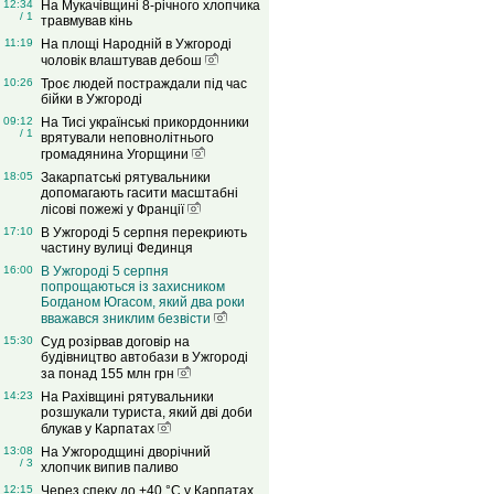
12:34
На Мукачівщині 8-річного хлопчика
/ 1
травмував кінь
11:19
На площі Народній в Ужгороді
чоловік влаштував дебош
10:26
Троє людей постраждали під час
бійки в Ужгороді
09:12
На Тисі українські прикордонники
/ 1
врятували неповнолітнього
громадянина Угорщини
18:05
Закарпатські рятувальники
допомагають гасити масштабні
лісові пожежі у Франції
17:10
В Ужгороді 5 серпня перекриють
частину вулиці Фединця
16:00
В Ужгороді 5 серпня
попрощаються із захисником
Богданом Югасом, який два роки
вважався зниклим безвісти
15:30
Суд розірвав договір на
будівництво автобази в Ужгороді
за понад 155 млн грн
14:23
На Рахівщині рятувальники
розшукали туриста, який дві доби
блукав у Карпатах
13:08
На Ужгородщині дворічний
/ 3
хлопчик випив паливо
12:15
Через спеку до +40 °C у Карпатах