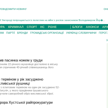
ПОВІДОМИТИ НОВИНУ
ОН
Інструктора районного ТЦК на Закарпатті судитимуть за обвинуваченням у катув...
В Ужгороді попрощаються із полеглим на війні з росією захисником Володимиром Йор�...
В Ужгороді 5 серпня попрощаються із захисником Богданом Югасом, який два роки �...
УРА
КРИМІНАЛ
СПОРТ
НС
РІЗНЕ
БЛОГИ
АНОНСИ
АРХ
Підтвердили загибель захисника із Нанкова на Хустщині Юліана Гербея (ФОТО)[/gree...
ЗМІ
ПАРТІЇ
БРЕНДИ
ГРОМАДСЬКІ ОРГАНІЗАЦІЇ
УКРАЇНЦІ СЛОВАЧЧИНИ
ГЕРОЇ
На війні з рф поліг військовий з Виноградова Ігнат Роздяловський (ФОТО)...
На Хустщині внаслідок ДТП за участі трьох авто постраждали 13 людей (ФОТО)...
Інструктора районного ТЦК на Закарпатті судитимуть за обвинувачен...
ив пасинка ножем у груди
нням 22-річного мукачівця досталено в міську
ння спричинив 40-річний співмешканець його
м терміном у рік засуджено
сливської рушниці
 з іспитовим терміном на один рік засуджено 52-
игулі», у якого працівники Іршавського
илучили саморобний обріз мисливської зброї.
урора Хустської райпрокуратури