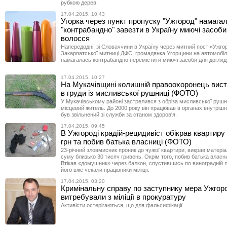
рубкою дерев.
17.04.2015, 10:43
Угорка через пункт пропуску "Ужгород" намага
"контрабандно" завезти в Україну миючі засоби
волосся
Напередодні, зі Словаччини в Україну через митний пост «Ужго
Закарпатської митниці ДФС, громадянка Угорщини на автомобілі
намагалась контрабандно перемістити миючі засоби для догляд
17.04.2015, 10:27
На Мукачівщині колишній правоохоронець вист
в груди із мисливської рушниці (ФОТО)
У Мукачівському районі застрелився з обріза мисливської рушн
місцевий житель. До 2000 року він працював в органах внутрішн
був звільнений зі служби за станом здоров′я.
17.04.2015, 09:45
В Ужгороді крадій-рецидивіст обікрав квартиру 
грн та побив батька власниці (ФОТО)
23-річний зловмисник проник до чужої квартири, викрав матеріал
суму близько 30 тисяч гривень. Окрім того, побив батька влас
Втікав «домушник» через балкон, спустившись по виноградній ло
його вже чекали працівники міліції.
17.04.2015, 03:20
Кримінальну справу по заступнику мера Ужгоро
витребували з міліції в прокуратуру
Активісти остерігаються, що для фальсифікації