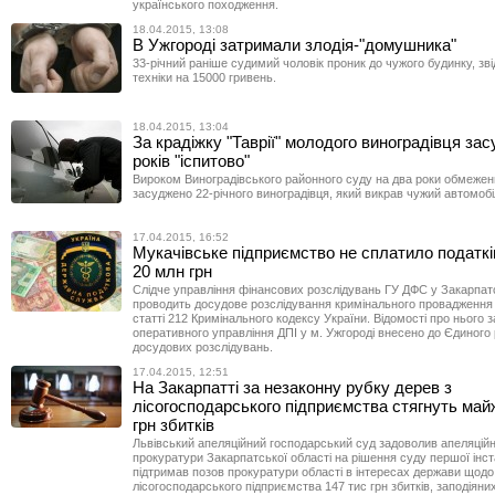
українського походження.
18.04.2015, 13:08
В Ужгороді затримали злодія-"домушника"
33-річний раніше судимий чоловік проник до чужого будинку, зв
техніки на 15000 гривень.
18.04.2015, 13:04
За крадіжку "Таврії" молодого виноградівця зас
років "іспитово"
Вироком Виноградівського районного суду на два роки обмежен
засуджено 22-річного виноградівця, який викрав чужий автомобі
17.04.2015, 16:52
Мукачівське підприємство не сплатило податкі
20 млн грн
Слідче управління фінансових розслідувань ГУ ДФС у Закарпатс
проводить досудове розслідування кримінального провадження
статті 212 Кримінального кодексу України. Відомості про нього 
оперативного управління ДПІ у м. Ужгороді внесено до Єдиного
досудових розслідувань.
17.04.2015, 12:51
На Закарпатті за незаконну рубку дерев з
лісогосподарського підприємства стягнуть май
грн збитків
Львівський апеляційний господарський суд задоволив апеляційн
прокуратури Закарпатської області на рішення суду першої інста
підтримав позов прокуратури області в інтересах держави щодо
лісогосподарського підприємства 147 тис грн збитків, заподіян