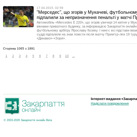
17.04.2015, 02:59
"Мерседес", що згорів у Мукачеві, футбольном
підпалили за непризначення пенальті у матчі П
Автомобіль «Mercedes E 220», що згорів увечері 14 квітня у Мук
вікнами приватного будинку, за інформацією Закарпаття онлай
футбольному арбітру Ярославу Козику. І нині є всі підстави вв
судді підпалили на знак помсти після матчу Прем'єр-ліги 19 туру
«Динамо»-«Зоря».
Сторінка 1065 з 1891
1
2
3
4
5
6
7
8
9
10
...
Інтернет-видання «Закарпа
Надіслати повідомлення
© 2003-2026 Закарпаття онлайн Beta