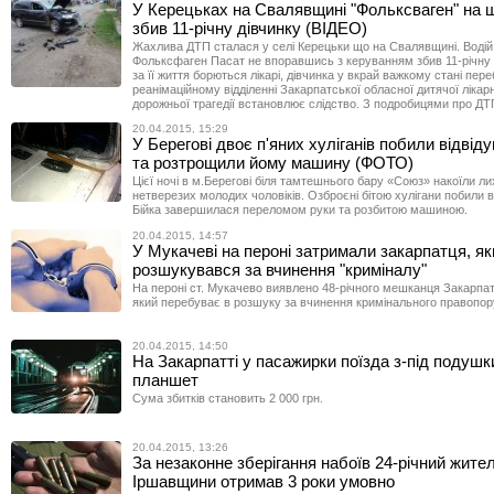
У Керецьках на Свалявщині "Фольксваген" на 
збив 11-річну дівчинку (ВІДЕО)
Жахлива ДТП сталася у селі Керецьки що на Свалявщині. Водій
Фольксфаген Пасат не впоравшись з керуванням збив 11-річну 
за її життя борються лікарі, дівчинка у вкрай важкому стані пер
реанімаційному відділенні Закарпатської обласної дитячої лікарн
дорожньої трагедії встановлює слідство. З подробицями про ДТ
20.04.2015, 15:29
У Берегові двоє п'яних хуліганів побили відвід
та розтрощили йому машину (ФОТО)
Цієї ночі в м.Берегові біля тамтешнього бару «Союз» накоїли ли
нетверезих молодих чоловіків. Озброєні бітою хулігани побили в
Бійка завершилася переломом руки та розбитою машиною.
20.04.2015, 14:57
У Мукачеві на пероні затримали закарпатця, як
розшукувався за вчинення "криміналу"
На пероні ст. Мукачево виявлено 48-річного мешканця Закарпат
який перебуває в розшуку за вчинення кримінального правопо
20.04.2015, 14:50
На Закарпатті у пасажирки поїзда з-під подушк
планшет
Сума збитків становить 2 000 грн.
20.04.2015, 13:26
За незаконне зберігання набоїв 24-річний жите
Іршавщини отримав 3 роки умовно