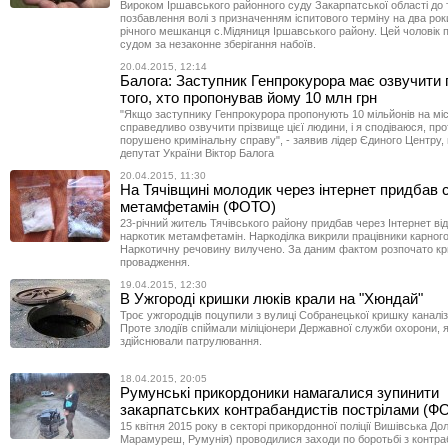
Вироком Іршавського районного суду Закарпатської області до 
позбавлення волі з призначенням іспитового терміну на два рок
річного мешканця с.Мідяниця Іршавського району. Цей чоловік 
судом за незаконне зберігання набоїв.
20.04.2015, 12:14
Балога: Заступник Генпрокурора має озвучити 
того, хто пропонував йому 10 млн грн
"Якщо заступнику Генпрокурора пропонують 10 мільйонів на міс
справедливо озвучити прізвище цієї людини, і я сподіваюся, про
порушено кримінальну справу", - заявив лідер Єдиного Центру,
депутат України Віктор Балога
20.04.2015, 11:30
На Тячівщині молодик через інтернет придбав 
метамфетамін (ФОТО)
23-річний житель Тячівського району придбав через Інтернет ві
наркотик метамфетамін. Наркоділка викрили працівники карного
Наркотичну речовину вилучено. За даним фактом розпочато к
провадження.
19.04.2015, 12:30
В Ужгороді кришки люків крали на "Хюндай"
Троє ужгородців поцупили з вулиці Собранецької кришку каналіз
Проте злодіїв спіймали міліціонери Державної служби охорони, я
здійснювали патрулювання.
18.04.2015, 20:05
Румунські прикордоники намагалися зупинити
закарпатських контрабандистів пострілами (Ф
15 квітня 2015 року в секторі прикордонної поліції Вишівська Дол
Марамуреш, Румунія) проводилися заходи по боротьбі з контр