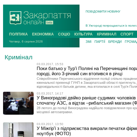
ПОВІДОМИТИ НОВИНУ
Інструктора районного ТЦК на Зак
В Ужгороді попрощаються із полег
В Ужгороді 5 серпня попрощаються
ПОЛІТИКА
ЕКОНОМІКА
СОЦІО
КУЛЬТУРА
КРИМІНАЛ
СПОРТ
Підтвердили загибель захисника і
Четвер, 6 серпня 2026
ЗМІ
ПАРТІЇ
БРЕНДИ
ГРОМАД
На війні з рф поліг військовий з 
На Хустщині внаслідок ДТП за уча
Кримінал
Інструктора районного ТЦК на Зак
03.03.2017, 15:53
Поки батько у Тур'ї Поляні на Перечинщині пор
городі, його 3-річний син втопився в річці
Співробітники Перечинського відділення поліції спільно працівн
ювенальної превенції ГУНП в Закарпатській області притягнуть
відповідальності батьків дитини, яка втопилася в селі Тур'я Пол
03.03.2017, 14:17
У Виноградові двійко раніше судимих чоловіків
спочатку АЗС, а відтак –рибалський магазин 
28 лютого до поліції Виноградова надійшло повідомлення про кра
місцевої автозаправки.
03.03.2017, 13:50
У Міжгір'ї з підприємства викрали печатки фірм
ноутбук (ФОТО)