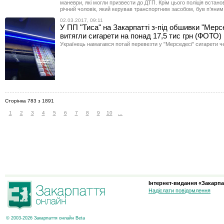
маневри, які могли призвести до ДТП. Крім цього поліція встано
річний чоловік, який керував транспортним засобом, був п’яним
02.03.2017, 09:11
У ПП "Тиса" на Закарпатті з-під обшивки "Мерс
витягли сигарети на понад 17,5 тис грн (ФОТО)
Українець намагався потай перевезти у "Мерседесі" сигарети ч
Сторінка 783 з 1891
1
2
3
4
5
6
7
8
9
10
...
Інтернет-видання «Закарпа
Надіслати повідомлення
© 2003-2026 Закарпаття онлайн Beta