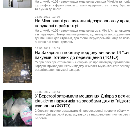
На службу «102» звернулася мешканка селища Міжгір’я та повід
що з офісу їх фірми зникли штампи підприємства та ноутбук, з
та сумка до нього.
03.03.2017, 13:20
На Міжгірщині розшукали підозрюваного у краді
перукарні в райцентрі
На службу «102» звернулася мешканка смт. Міжгір’я та повідом
з її перукарні. Потерпіла повідомила, що невідомі пошкодили ві
дві машинки для стрижки, два фени, перукарський набір та ножи
оцінено в 5 тисяч гривень.
03.03.2017, 10:59
На Закарпатті поблизу кордону виявили 14 "си
пакунків, готових до переміщення (ФОТО)
Учора ввечері, отримавши інформацію про ймовірну протиправн
кордоні, прикордонниками відділу «Вилок» Мукачівського загону
організовано пошукові заходи.
03.03.2017, 10:54
У Берегові затримали мешканця Дніпра з вели
кількістю наркотиків та засобами для їх "підгото
вживання (ФОТО)
2 березня ввечері закарпатські провоохоронці провели обшук у
жителя Дніпра, який розшукувався за наркозлочин і тимчасово 
Берегові.