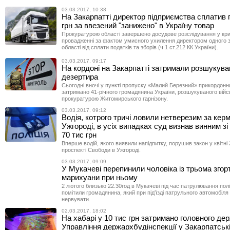
03.03.2017, 10:38
На Закарпатті директор підприємства сплатив 
грн за ввезений "занижено" в Україну товар
Прокуратурою області завершено досудове розслідування у кр
провадженні за фактом умисного ухилення директором одного 
області від сплати податків та зборів (ч.1 ст.212 КК України).
03.03.2017, 09:17
На кордоні на Закарпатті затримали розшукува
дезертира
Сьогодні вночі у пункті пропуску «Малий Березний» прикордон
затримано 41-річного громадянина України, розшукуваного вій
прокуратурою Житомирського гарнізону.
03.03.2017, 09:12
Водія, котрого тричі ловили нетверезим за кер
Ужгороді, в усіх випадках суд визнав винним з
70 тис грн
Вперше водій, якого виявили напідпитку, порушив закон у квітні
проспекті Свободи в Ужгороді.
03.03.2017, 09:09
У Мукачеві перепинили чоловіка із трьома згор
марихуани при ньому
2 лютого близько 22.30год в Мукачеві під час патрулювання полі
помітили громадянина, який при під'їзді патрульного автомобіля
нервувати.
02.03.2017, 18:02
На хабарі у 10 тис грн затримано головного де
Управління держархбудінспекції у Закарпатські