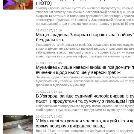
(ФОТО)
Сьогодні працівниками Хустської місцевої прокуратури, спільно
Управління захисту економіки в Закарпатській області ДЗЕ нацпо
викрито та затримано головного державного інспектора Управлі
архітектурно-будівельної інспекції у Закарпатській області при 
неправомірної вгоди у вигляді чергового траншу у розмірі 10 тис.
02.03.2017, 16:16
Місцеві ради на Закарпатті карають за "пайову"
бездіяльність
Упродовж останніх декілька років Ужгородською міською радою
вимоги закону, не вживалися належні заходи, спрямовані на за
забудовників в якості пайової участі у створенні і розвитку інже
транспортної та соціальної інфраструктури населеного пункту.
02.03.2017, 15:45
Мукачівець лише навесні вирішив повідомити 
вчинений щодо нього ще у вересні грабіж
За кілька годин співробітники кримінальної поліції Мукачева знай
підозрюються у грабежі. Також поліція знайшла мобільний телеф
грабіжники відібрали у мукачівця.
02.03.2017, 14:43
В Ужгороді раніше судимий чоловік вирвав із ру
пакет із продуктами та сумочку з гаманцем і гр
Співробітники Ужгородського відділу поліції оголосили про підозр
який вирвав з рук жінки пакет з продуктами та сумочку з телеф
02.03.2017, 14:02
У Мукачеві затримали чоловіка, котрий після к
храму повернув викрадене назад
Вранці, 27 лютого про проникнення до будівлі храму та крадіжку