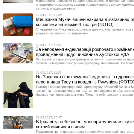
майна поліції повідомив священнослужитель. В результаті пров
оперативно-розшукових заходів правоохоронці сектору криміналь
затримали підозрюваного.
02.03.2017, 12:02
Мешканка Мукачівщини накрала в магазинах р
косметики на майже 4 тис грн (ФОТО)
Оперативники Мукачева розшукали дівчину, яка підозрюється у 
крадіжок косметики, та затримали її.
02.03.2017, 11:59
За неподання е-декларації розпочато кримінал
провадження щодо чиновника Хустської РДА
Хустською місцевою прокуратурою розпочато кримінальне про
фактом неподання електронної декларації чиновником Хустсько
02.03.2017, 11:57
На Закарпатті затримали "водолаза" в гідрокос
перепливав Тису на кордоні з Румунією (ФОТО
Сьогодні вранці прикордонний наряд відділу «Великий Бичків» М
загону під час патрулювання помітив, як невідома особа, одягне
гідрокостюм, перепливала річку Тиса, по якій проходить кордон
02.03.2017, 10:47
В Іршаві за небезпечні маневри зупинили скуте
котрий виявився п'яним
Працівники групи швидкого реагування зупинили водія скутера 