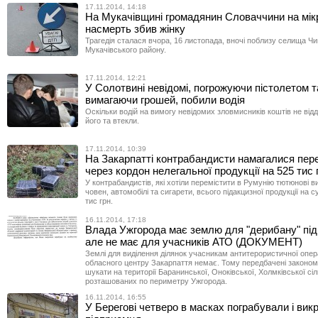
17.11.2014, 14:18
На Мукачівщині громадянин Словаччини на мік
насмерть збив жінку
Трагедія сталася вчора, 16 листопада, вночі поблизу селища Чи
Мукачівського району.
17.11.2014, 12:21
У Солотвині невідомі, погрожуючи пістолетом т
вимагаючи грошей, побили водія
Оскільки водій на вимогу невідомих зловмисників коштів не відд
його та втекли.
17.11.2014, 10:39
На Закарпатті контрабандисти намагалися пер
через кордон нелегальної продукції на 525 тис
У контрабандистів, які хотіли перемістити в Румунію тютюнові 
човен, автомобілі та сигарети, всього підакцизної продукції на 
тис грн.
16.11.2014, 17:18
Влада Ужгорода має землю для "дерибану" пі
але не має для учасників АТО (ДОКУМЕНТ)
Землі для виділення ділянок учасникам антитерористичної опер
обласного центру Закарпаття немає. Тому передбачені законом
шукати на території Баранинської, Оноківської, Холмківської сі
розташованих по периметру Ужгорода.
16.11.2014, 16:55
У Берегові четверо в масках пограбували і вик