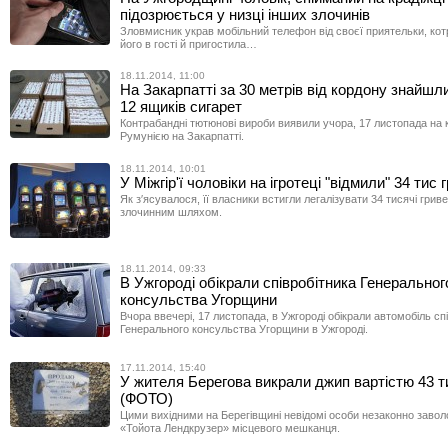
підозрюється у низці інших злочинів
Зловмисник украв мобільний телефон від своєї приятельки, ко
його в гості й пригостила…
18.11.2014, 11:00
На Закарпатті за 30 метрів від кордону знайшл
12 ящиків сигарет
Контрабандні тютюнові вироби виявили учора, 17 листопада на к
Румунією на Закарпатті.
18.11.2014, 10:01
У Міжгір'ї чоловіки на ігротеці "відмили" 34 тис 
Як з′ясувалося, її власники встигли легалізувати 34 тисячі грив
злочинним шляхом.
18.11.2014, 09:33
В Ужгороді обікрали співробітника Генеральног
консульства Угорщини
Вчора ввечері, 17 листопада, в Ужгороді обікрали автомобіль сп
Генерального консульства Угорщини в Ужгороді.
17.11.2014, 15:40
У жителя Берегова викрали джип вартістю 43 т
(ФОТО)
Цими вихідними на Берегівщині невідомі особи незаконно завол
«Тойота Лендкрузер» місцевого мешканця.