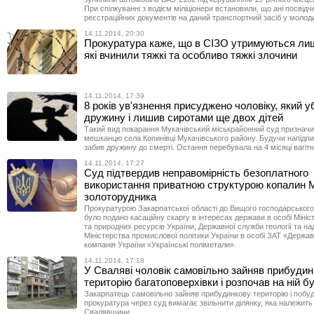
При спілкуванні з водієм міліціонери встановили, що ані посвідче
реєстраційних документів на даний транспортний засіб у молод
14.11.2014, 20:30
Прокуратура каже, що в СІЗО утримуються ли
які вчинили тяжкі та особливо тяжкі злочини
14.11.2014, 17:39
8 років ув'язнення присуджено чоловіку, який у
дружину і лишив сиротами ще двох дітей
Такий вид покарання Мукачівський міськрайонний суд призначи
мешканцю села Копинівці Мукачівського району. Будучи напідпит
забив дружину до смерті. Остання перебувала на 4 місяці вагітн
14.11.2014, 17:27
Суд підтвердив неправомірність безоплатного
використання приватною структурою копалин М
золоторудника
Прокуратурою Закарпатської області до Вищого господарського
було подано касаційну скаргу в інтересах держави в особі Мініст
та природних ресурсів України, Державної служби геології та на
Міністерства промислової політики України в особі ЗАТ «Держа
компанія України «Українські поліметали».
14.11.2014, 17:18
У Сваляві чоловік самовільно зайняв прибуди
територію багатоповерхівки і розпочав на ній б
Закарпатець самовільно зайняв прибудинкову територію і побу
прокуратура через суд вимагає звільнити ділянку, яка належить
Свалявщини.