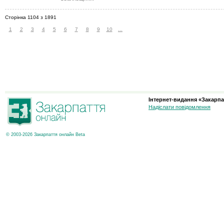
Сторінка 1104 з 1891
1
2
3
4
5
6
7
8
9
10
...
Інтернет-видання «Закарпа
Надіслати повідомлення
© 2003-2026 Закарпаття онлайн Beta