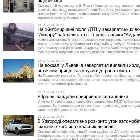
підприємця
Сьогодні, 16 листопада, о 8.45 за київським часом у магазин, що
десятків метрів від центральної площі Берегова, увірвались тро
масках (четвертий залишився чатувати на дверях) і напали на 
торгового закладу Василя М.
16.11.2014, 01:17
На Житомирщині після ДТП у закарпатських во
"Айдару" забрали авто... "представники "Айда
Майже детективна історія трапилася з ужгородським активістом
тепер - волонтером добровольчого батальйону "Айдар" Віталієм 
суть викладено в його заяві на адресу Генеральної прокуратури 
якої В.Грегор надіслав і на адресу редакції "Закарпаття онлайн".
16.11.2014, 00:03
На вокзалі у Львові в закарпатця виявили хол
оптичний приціл та тубуси від гранатомета
На Головному вокзалі м. Львова мобільна фільтраційна група в
громадянина з холодною зброєю, оптичним прицілом та тубусам
противотанкового гранатомета.
15.11.2014, 14:12
В Іршаві вандали повиривали світильники
У ніч на 14 листопада у сквері біля Іршавського РБДТ добре «
вандали. Вони повиривали світильники – одні розкидали неподалі
залишили біля декоративних стовпів.
14.11.2014, 22:56
В Ужгороді оперативно розкрито угон автомобіл
скоєння якого його власник не знав
Сьогодні після опівночі співробітники відділення ДАІ з обслугов
Ужгорода спільно з працівниками роти патрульної служби міськвід
зупинили автомобіль ВАЗ-2102 під керуванням 19-річного місц