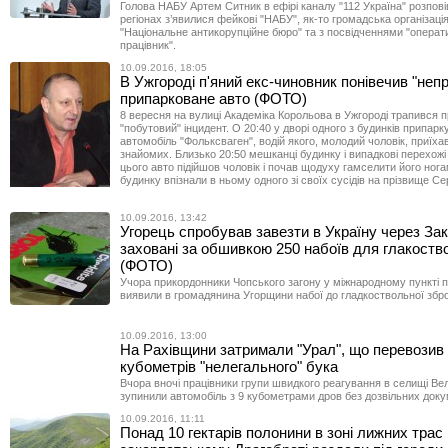
Голова НАБУ Артем Ситник в ефірі каналу "112 Україна" розпові
регіонах з’явилися фейкові "НАБУ", як-то громадська організаці
"Національне антикорупційне бюро" та з посвідченнями "операт
працівник".
10.09.2016, 18:05
В Ужгороді п'яний екс-чиновник понівечив "неп
припарковане авто (ФОТО)
8 вересня на вулиці Академіка Корольова в Ужгороді трапився 
"побутовий" інцидент. О 20:40 у дворі одного з будинків припар
автомобіль "Фольксваген", водій якого, молодий чоловік, приїхав
знайомих. Близько 20:50 мешканці будинку і випадкові перехожі
цього авто підійшов чоловік і почав щодуху гамселити його ног
будинку впізнали в ньому одного зі своїх сусідів на прізвище Се
10.09.2016, 13:42
Угорець спробував завезти в Україну через За
заховані за обшивкою 250 набоїв для глакоство
(ФОТО)
Учора прикордонники Чопського загону у міжнародному пункті 
виявили в громадянина Угорщини набої до гладкоствольної збро
10.09.2016, 13:00
На Рахівщини затримали "Урал", що перевозив
кубометрів "нелегального" бука
Вчора вночі працівники групи швидкого реагування в селищі Ве
зупинили автомобіль з 9 кубометрами дров без дозвільних доку
10.09.2016, 11:11
Понад 10 гектарів полонини в зоні лижних трас