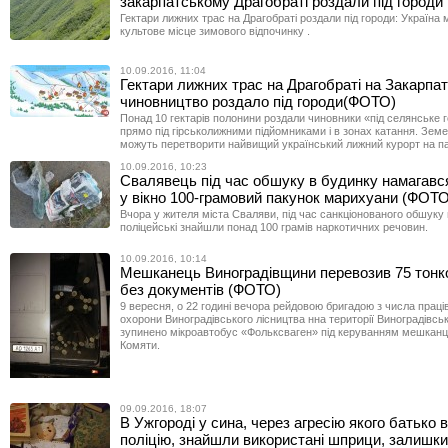
закарпатському Драгобраті роздали під городи
Гектари лижних трас на Драгобраті роздали під городи: Україна
культове місце зимового відпочинку .
10.09.2016, 11:04
Гектари лижних трас на Драгобраті на Закарпат
чиновництво роздало під городи(ФОТО)
Понад 10 гектарів полонини роздали чиновники «під селянське 
прямо під гірськолижними підйомниками і в зонах катання. Зем
можуть перетворити найвищий український лижний курорт на 
10.09.2016, 10:23
Свалявець під час обшуку в будинку намагавс
у вікно 100-грамовий пакунок марихуани (ФОТО
Вчора у жителя міста Сваляви, під час санкціонованого обшуку 
поліцейські знайшли понад 100 грамів наркотичних речовин.
10.09.2016, 10:14
Мешканець Виноградівщини перевозив 75 тонком
без документів (ФОТО)
9 вересня, о 22 годині вечора рейдовою бригадою з числа праців
охорони Виноградівського лісництва нна території Виноградівсь
зупинено мікроавтобус «Фольксваген» під керуванням мешканц
Комяти.
09.09.2016, 18:07
В Ужгороді у сина, через агресію якого батько 
поліцію, знайшли використані шприци, залишки