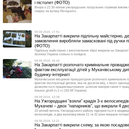
і пістолет (ФОТО)
Вчора о 21:30 екіпаж ужгородських патрульних отримав виклик 
сварку на вулиці Легоцького.
09.09.2016, 17:51
На Закарпатті викрили підпільну майстерню, де
замовлення виробляли замасковані під ручки п
(ФОТО)
Підпільну майстерню з виготовлення зброї викрила на Закарпат
безпеки України спільно із поліцією.
09.09.2016, 16:16
На Закарпатті розпочато кримінальне провадж
фактом експлуатації дітей у Мукачівському ди
будинку-інтернаті
Мукачівською місцевою прокуратурою розпочато кримінальне 
фактом експлуатації дитини, яка не досягла віку, з якого закон
дозволяється працевлаштування, шляхом використання її прац
кількох дітей (ч.2 ст.150 КК України)
09.09.2016, 13:38
На Ужгородщині "взяли" крадія 3-х велосипедів,
Мукачеві – двох "напарників", що викрали 4 дв
22-річний житель Ужгородського району підозрюється в крадіжці
велосипедів, а два мукачівці віком 21 та 32 роки викрали чотир
09.09.2016, 12:21
На Закарпатті викрили схему, за якою посадов