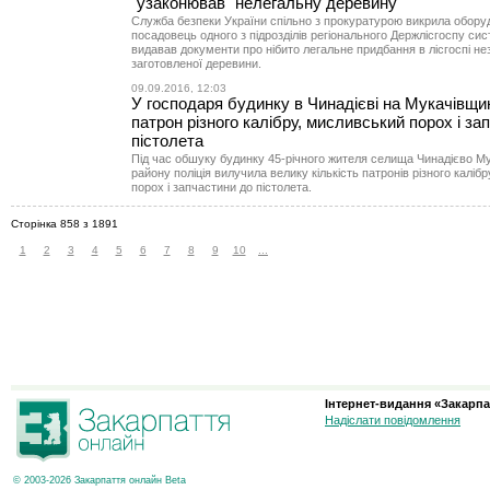
"узаконював" нелегальну деревину
Служба безпеки України спільно з прокуратурою викрила оборуд
посадовець одного з підрозділів регіонального Держлісгоспу си
видавав документи про нібито легальне придбання в лісгоспі не
заготовленої деревини.
09.09.2016, 12:03
У господаря будинку в Чинадієві на Мукачівщи
патрон різного калібру, мисливський порох і за
пістолета
Під час обшуку будинку 45-річного жителя селища Чинадієво Му
району поліція вилучила велику кількість патронів різного каліб
порох і запчастини до пістолета.
Сторінка 858 з 1891
1
2
3
4
5
6
7
8
9
10
...
Інтернет-видання «Закарпа
Надіслати повідомлення
© 2003-2026 Закарпаття онлайн Beta