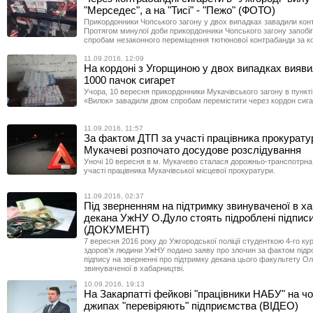
"Мерседес", а на "Тисі" - "Пежо" (ФОТО)
Прикордонники Чопського загону у двох випадках завадили конт
Протягом минулої доби прикордонники Чопського загону запобіг
спробам незаконного переміщення тютюнової контрабанди за к
11.09.2016, 12:09
На кордоні з Угорщиною у двох випадках вияв
1000 пачок сигарет
Учора, 10 вересня прикордонники Мукачівського загону в пункт
«Вилок» завадили двом спробам перемістити через кордон сига
11.09.2016, 11:57
За фактом ДТП за участі працівника прокурату
Мукачеві розпочато досудове розслідування
Уночі 10 вересня в м. Мукачево сталася дорожньо-транспотрна
участі працівника Мукачівської місцевої прокуратури.
11.09.2016, 02:37
Під зверненням на підтримку звинуваченої в х
декана УжНУ О.Дуло стоять підроблені підпис
(ДОКУМЕНТ)
7 вересня 2016 року до Ужгородської поліції студенткою 4-го к
здоров'я людини УжНУ подано заяву про злочин за фактом підро
підпису на зверненні про підтримку декана цього факультету О
звинуваченої в хабарництві.
10.09.2016, 19:13
На Закарпатті фейкові "працівники НАБУ" на ч
джипах "перевіряють" підприємства (ВІДЕО)