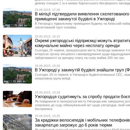
ділянку площею 1 га в межах Карпатського біосферного заповід
25.06.2015, 17:26
В міліції підтвердили виявлення скелетованого
приміщенні закинутої будівлі в Ужгороді
В Ужгороді у підвальному приміщенні будинку на Київській наб
скелетований труп чоловіка.
25.06.2015, 16:15
Окремі ужгородські підприємці можуть втратит
комунальне майно через несплату оренди
Сьогодні, 25 червня, прокуратурою міста Ужгорода заявлено 4 
інтересах органу місцевого самоврядування щодо відшкодуван
заборгованості за орендну плату на суму майже 200 тис.грн.
25.06.2015, 15:30
В Ужгороді у закинутій будівлі знайшли труп (
Сьогодні, 25-го червня, в Ужгороді в будівлі колишньої СЕС, пр
оперативна група міліції.
25.06.2015, 15:29
Ужгородця судитимуть за спробу продати боє
Як повідомили в прокуратурі міста Ужгорода вже завершено роз
скеровано до суду обвинувальний акт щодо ужгородця, який на
боєприпаси.
25.06.2015, 15:25
За крадіжки велосипедів і мобільних телефонів
закарпатцю загрожує до 6 років тюрми
Як повідомив старший прокурор прокуратури міста Юрій Нам’як