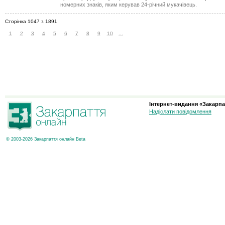
номерних знаків, яким керував 24-річний мукачівець.
Сторінка 1047 з 1891
1
2
3
4
5
6
7
8
9
10
...
Інтернет-видання «Закарпа
Надіслати повідомлення
© 2003-2026 Закарпаття онлайн Beta