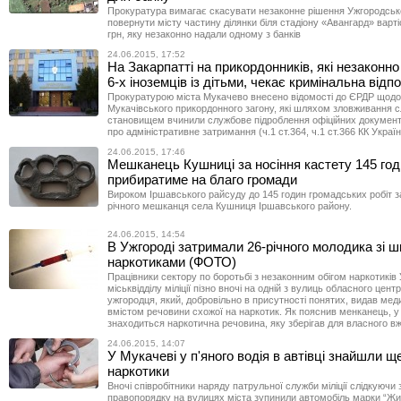
Прокуратура вимагає скасувати незаконне рішення Ужгородсько
повернути місту частину ділянки біля стадіону «Авангард» варт
грн, яку незаконно надали одному з банків
24.06.2015, 17:52
На Закарпатті на прикордонників, які незаконн
6-х іноземців із дітьми, чекає кримінальна відп
Прокуратурою міста Мукачево внесено відомості до ЄРДР щодо
Мукачівського прикордонного загону, які шляхом зловживання 
становищем вчинили службове підроблення офіційних документі
про адміністративне затримання (ч.1 ст.364, ч.1 ст.366 КК Україн
24.06.2015, 17:46
Мешканець Кушниці за носіння кастету 145 го
прибиратиме на благо громади
Вироком Іршавського райсуду до 145 годин громадських робіт 
річного мешканця села Кушниця Іршавського району.
24.06.2015, 14:54
В Ужгороді затримали 26-річного молодика зі 
наркотиками (ФОТО)
Працівники сектору по боротьбі з незаконним обігом наркотиків
міськвідділу міліції пізно вночі на одній з вулиць обласного цен
ужгородця, який, добровільно в присутності понятих, видав ме
вмістом речовини схожої на наркотик. Як пояснив менканець, у
знаходиться наркотична речовина, яку зберігав для власного в
24.06.2015, 14:07
У Мукачеві у п'яного водія в автівці знайшли ще
наркотики
Вночі співробітники наряду патрульної служби міліції слідкуюч
правопорядку на вулицях міста зупинили автомобіль марки “Жиг