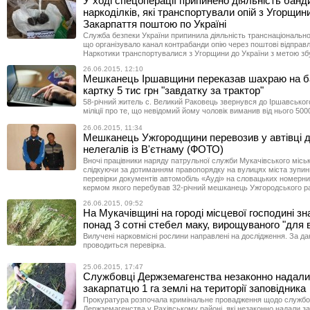
У ході спецоперації припинено діяльність банд
наркоділків, які транспортували опій з Угорщин
Закарпаття поштою по Україні
Служба безпеки України припинила діяльність транснаціонально
що організувало канал контрабанди опію через поштові відправ
Наркотики транспортувалися з Угорщини до України з метою зб
26.06.2015, 12:10
Мешканець Іршавщини переказав шахраю на б
картку 5 тис грн "завдатку за трактор"
58-річний житель с. Великий Раковець звернувся до Іршавського
міліції про те, що невідомий йому чоловік виманив від нього 500
26.06.2015, 11:34
Мешканець Ужгородщини перевозив у автівці 
нелегалів із В'єтнаму (ФОТО)
Вночі працівники наряду патрульної служби Мукачівського міськві
слідкуючи за дотиманням правопорядку на вулицях міста зупин
перевірки документів автомобіль «Ауді» на словацьких номерни
кермом якого перебував 32-річний мешканець Ужгородського р
26.06.2015, 09:52
На Мукачівщині на городі місцевої господині з
понад 3 сотні стебел маку, вирощуваного "для 
Вилучені нарковмісні рослини направлені на дослідження. За д
проводиться перевірка.
25.06.2015, 17:47
Службовці Держземагенства незаконно надали
закарпатцю 1 га землі на території заповідника
Прокуратура розпочала кримінальне провадження щодо службо
Держземагенства у Рахівському районі, які незаконно надали з