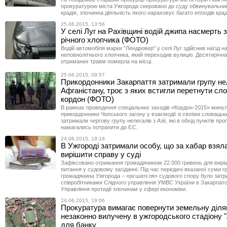
прокуратурою міста Ужгорода скеровано до суду обвинувальний
крадія, злочинна діяльність якого нараховує багато епізодів крад
25.06.2015, 13:56
У селі Луг на Рахівщині водій джипа насмерть 
річного хлопчика (ФОТО)
Водій автомобіля марки "Лендровер" у селі Луг здійснив наїзд н
неповнолітнього хлопчика, який переходив вулицю. Десятирічна
отриманих травм померла на місці.
25.06.2015, 09:57
Прикордонники Закарпаття затримали групу нел
Афганістану, троє з яких встигли перетнути сл
кордон (ФОТО)
В рамках проведення спеціальних заходів «Кордон-2015» минул
прикордонники Чопського загону у взаємодії зі своїми словаць
затримали чергову групу нелегалів з Азії, які в обхід пунктів про
намагались потрапити до ЄС.
24.06.2015, 19:18
В Ужгороді затримали особу, що за хабар взял
вирішити справу у суді
Зафіксовано отримання громадянином 22 000 гривень для вирі
питання у судовому засіданні. Під час передачі вказаної суми 
громадянина Ужгорода – «рєшатєля» судового спору було зат
співробітниками Слідчого управління УМВС України в Закарпатсь
Управління протидії злочинам у сфері економіки.
24.06.2015, 19:06
Прокуратура вимагає повернути земельну діля
незаконно вилучену в ужгородського стадіону 
для банку