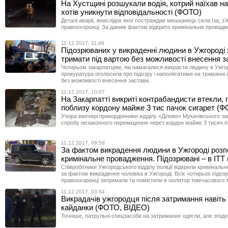
На Хустщині розшукали водія, котрий наїхав на
хотів уникнути відповідальності (ФОТО)
Деталі аварії, внаслідок якої постраждав мешканець села Іза, з
правоохоронці. За даним фактом відкрито кримінальне провадж
11.12.2017, 11:48
Підозрюваних у викраденні людини в Ужгороді
тримати під вартою без можливості внесення з
Чотирьом закарпатцям, які намагалися викрасти людину в Ужгор
прокуратура оголосила про підозру і наполягатиме на триманні ї
без можливості внесення застави.
11.12.2017, 10:07
На Закарпатті викриті контрабандисти втекли
поблизу кордону майже 3 тис пачок сигарет (
Учора ввечері прикордонники відділу «Ділове» Мукачівського з
спробу незаконного переміщення через кордон майже 3 тисяч п
11.12.2017, 09:58
За фактом викрадення людини в Ужгороді розп
кримінальне провадження. Підозрювані – в ІТТ
Співробітники Ужгородського відділу поліції відкрили криміналь
за фактом викрадення чоловіка в Ужгороді. Всіх чотирьох підо
правоохоронці затримали та помістили в ізолятор тимчасового 
11.12.2017, 03:54
Викрадачів ужгородця після затримання навіть 
кайданки (ФОТО, ВІДЕО)
Точніше, патрульні спецзасоби на затриманих одягли, але згодо