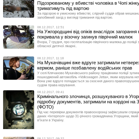
Підозрюваному у вбивстві чоловіка в Чопі жінк
триматимуть під вартою
За підозрою в умисному вбивстві, слідчий суддя обрав мешканц
запобіжний захід у вигляді тримання під вартою.
08.12.2017, 12:51
На Ужгородщині від опіків внаслідок загорання 
покривала у візочку загинув піврічний малюк
Вчора, 7 грудня, про госпіталізацію піврічного малюка до поліці
обласної дитячої лікарні..
08.12.2017, 11:18
На Мукачівщині вже вдруге затримали нетверез
кермом, раніше позбавлену водійських прав
У селі Клячаново Мукачівського району працівники поліції зупи
пошкоджений автомобіль «Volkswagen Jеttа», яким керувала нет
Вона уже вдруге попадається за скоєння даного правопорушен
судом права керування.
08.12.2017, 09:41
Кримінального злочинця, розшукуваного в Угор
підробку документів, затримали на кордоні на 
(ФОТО)
Під час перевірки документів правоохоронці зафіксували спрац
даних «Інтерпол» щодо 31-річного громадянина Угорщини, який
в’їхати в Україну.
08.12.2017, 09:32