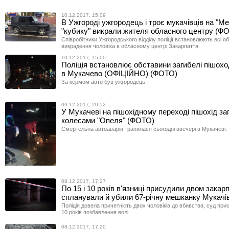
10.12.2017, 15:09
В Ужгороді ужгородець і троє мукачівців на "Ме
"кубику" викрали жителя обласного центру (Ф
Співробітники Ужгородського відділу поліції встановлюють всі о
викрадення чоловіка в обласному центрі Закарпаття.
10.12.2017, 15:00
Поліція встановлює обставини загибелі пішоход
в Мукачево (ОФІЦІЙНО) (ФОТО)
За кермом авто був ужгородець
09.12.2017, 20:52
У Мукачеві на пішохідному переході пішохід заг
колесами "Опеля" (ФОТО)
Смертельна автоаварія трапилася сьогодні ввечері в Мукачеві.
08.12.2017, 17:27
По 15 і 10 років в'язниці присудили двом закар
спланували й убили 67-річну мешканку Мукач
Поліція довела причетність двох чоловіків до вбивства, суд при
10 років позбавлення волі.
08.12.2017, 17:20