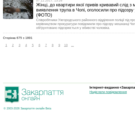
07.12.2017, 13:26
Жінці, до квартири якої привів кривавий слід з 
виявлення трупа в Чопі, оголосили про підозру 
(ФОТО)
Співробітники Ужгородського районного відділення поліції під 
керівництвом прокуратури повідомили про підозру мешканці Чоп
обґрунтовано підозрюється у вбивстві чоловіка.
Сторінка 675 з 1891
1
2
3
4
5
6
7
8
9
10
...
Інтернет-видання «Закарпа
Надіслати повідомлення
© 2003-2026 Закарпаття онлайн Beta