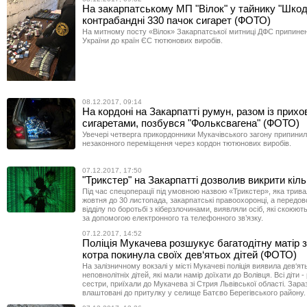
На закарпатському МП "Вілок" у тайнику "Шко
контрабандні 330 пачок сигарет (ФОТО)
На митному посту «Вілок» Закарпатської митниці ДФС припинен
України до країн ЄС тютюнових виробів.
08.12.2017, 09:14
На кордоні на Закарпатті румун, разом із прих
сигаретами, позбувся "Фольксвагена" (ФОТО)
Увечері четверга прикордонники Мукачівського загону припини
незаконного переміщення через кордон тютюнових виробів.
07.12.2017, 17:50
"Трикстер" на Закарпатті дозволив викрити кіл
Під час спецоперації під умовною назвою «Трикстер», яка тривал
жовтня до 30 листопада, закарпатські правоохоронці, а передов
відділу по боротьбі з кіберзлочинами, виявляли осіб, які скоюють
за допомогою електронного та телефонного зв’язку.
07.12.2017, 14:52
Поліція Мукачева розшукує багатодітну матір з
котра покинула своїх дев‘ятьох дітей (ФОТО)
На залізничному вокзалі у місті Мукачеві поліція виявила дев‘ят
неповнолітніх дітей, які мали намір доїхати до Волівця. Всі діти - 
сестри, приїхали до Мукачева зі Стрия Львівської області. Зара
влаштовані до притулку у селище Батєво Берегівського району.