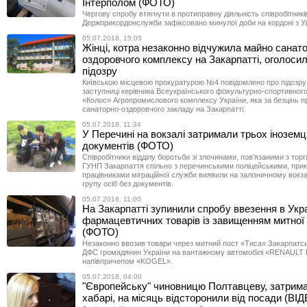
Інтерполом (ФОТО)
Чергову спробу втягнути в протиправну діяльність співробітникі
Держприкордонслужби зафіксовано минулої доби на кордоні з 
05.07.2018, 15:05
Жінці, котра незаконно відчужила майно санат
оздоровчого комплексу на Закарпатті, оголоси
підозру
Київською місцевою прокуратурою №4 повідомлено про підозру
заступниці керівника Всеукраїнського фізкультурно-спортивног
«Колос» Агропромислового комплексу України, яка за безцінь 
санаторно-оздоровчого закладу на Закарпатті.
05.07.2018, 11:34
У Перечині на вокзалі затримали трьох іноземц
документів (ФОТО)
Співробітники відділу боротьби зі злочинами, пов’язаними з то
ГУНП Закарпаття спільно з перечинськими поліцейськими, при
працівниками міграційної служби виявили на залізничному вокза
групу осіб без документів.
05.07.2018, 11:00
На Закарпатті зупинили спробу ввезення в Укр
фармацевтичних товарів із завищенням митної 
(ФОТО)
Незаконно ввозив товари через митний пост «Тиса» Закарпатсь
ДФС громадянин України на вантажному автомобілі «RENAUL
напівпричепом «KOGEL».
05.07.2018, 04:00
"Європейську" чиновницю Полтавцеву, затрима
хабарі, на місяць відсторонили від посади (ВІ