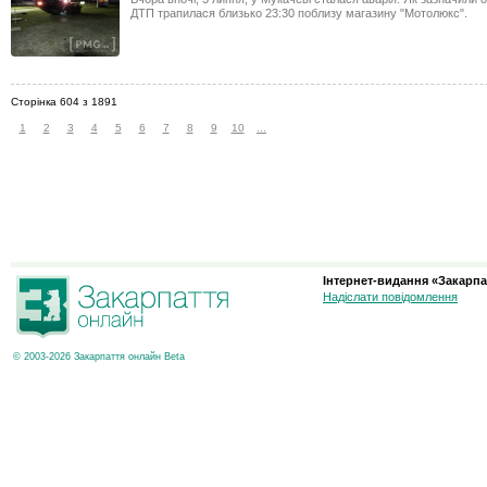
ДТП трапилася близько 23:30 поблизу магазину "Мотолюкс".
Сторінка 604 з 1891
1
2
3
4
5
6
7
8
9
10
...
Інтернет-видання «Закарпа
Надіслати повідомлення
© 2003-2026 Закарпаття онлайн Beta