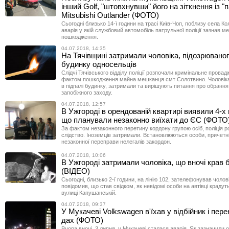
інший Golf, "штовхнувши" його на зіткнення із 
Mitsubishi Outlander (ФОТО)
Сьогодні близько 14-ї години на трасі Київ-Чоп, поблизу села К
аварія у якій службовий автомобіль патрульної поліції зазнав ме
пошкодження.
04.07.2018, 14:35
На Тячівщині затримали чоловіка, підозрюваног
будинку односельців
Слідчі Тячівського відділу поліції розпочали кримінальне провад
фактом пошкодження майна мешканця смт Солотвино. Чоловіка
в підпалі будинку, затримали та вирішують питання про обрання
запобіжного заходу.
04.07.2018, 12:57
В Ужгороді в орендованій квартирі виявили 4-х 
що планували незаконно виїхати до ЄС (ФОТО
За фактом незаконного перетину кордону групою осіб, поліція 
слідство. Іноземців затримали. Встановлюються особи, причетні 
незаконної переправи нелегалів закордон.
04.07.2018, 10:06
В Ужгороді затримали чоловіка, що вночі крав 
(ВІДЕО)
Сьогодні, близько 2-ї години, на лінію 102, зателефонував чолові
повідомив, що став свідком, як невідомі особи на автівці крадут
вулиці Капушанській.
04.07.2018, 09:37
У Мукачеві Volkswagen в'їхав у відбійник і пер
дах (ФОТО)
Вчора вночі, 3 липня, у Мукачеві сталася аварія. Як зазначили о