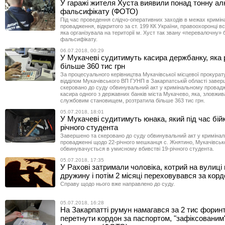
У гаражі жителя Хуста виявили понад тонну ал
фальсифікату (ФОТО)
Під час проведення слідчо-оперативних заходів в межах кримін
провадження, відкритого за ст. 199 КК України, правоохоронці в
яка організувала на території м. Хуст так звану «перевалочну» 
фальсифікату.
06.07.2018, 00:29
У Мукачеві судитимуть касира держбанку, яка
більше 360 тис грн
За процесуального керівництва Мукачівської місцевої прокурат
відділом Мукачівського ВП ГУНП в Закарпатській області завер
скеровано до суду обвинувальний акт у кримінальному провад
касира одного з державних банків міста Мукачево, яка, зловжи
службовим становищем, розтратила більше 363 тис грн.
05.07.2018, 18:01
У Мукачеві судитимуть юнака, який під час бій
річного студента
Завершено та скеровано до суду обвинувальний акт у криміна
провадженні щодо 22-річного мешканця с. Жнятино, Мукачівсько
обвинувачується в умисному вбивстві 19-річного студента.
05.07.2018, 17:35
У Рахові затримали чоловіка, котрий на вулиці
дружину і потім 2 місяці переховувався за кор
Справу щодо нього вже направлено до суду.
05.07.2018, 16:28
На Закарпатті румун намагався за 2 тис форинт
перетнути кордон за паспортом, "зафіксованим