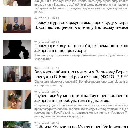
Засідання Ужгородського міськрайонного суду з розгляду клопо
прокуратури Закарпатської області щодо відсторонення підозрю
хабарництві Тетяни Полтавцевої від займаної посади відбулося
режимі.
04.07.2018, 19:34
Прокуратура оскаржуватиме вирок суду у спра
В.Копчею місцевого вчителя у Великому Бере
04.07.2018, 19:18
Прокурори кажуть,що особи, які вимагають кош
закарпатців, не прокурори
Шахраї представляються співробітниками прокуратури і вимага
закарпатців
04.07.2018, 17:51
За умисне вбивство вчителя у Великому Бере
присудив В. Копчі 4 роки в'язниці (ФОТО, ВІДЕ
Відповідне рішення у справі В. Копчі оголосив сьогодні Мукачів
міськрайонний суд.
04.07.2018, 16:40
Грузин, який у монастирі на Тячівщині вдарив 
закарпатця, перебуватиме під вартою
Слідчим суддею Тячівського районного суду задоволено клопот
прокуратури та обрано запобіжний захід у вигляді тримання під
громадянину Грузії, який на території монастиря в с. Грушево Т
району вдарив ножем закарпатця.
04.07.2018, 15:42
Поблизу Кольчина на Мукачівщині Volkswagen в