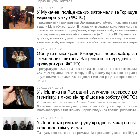
наразі не уточнюються.
25.01.2017, 19:25
У Мукачеві поліцейських затримали за "кришу
наркопритулку (ФОТО)
Працівниками прокуратури Закарпатської області, спільно з спі
відділу ВБ в області ДВБ НП України, в рамках кримінального п
фактом незаконного придбання, зберігання чи збуту наркотичних
психотропних речовин або їх аналогів (ч.2 ст.307 КК України) з
до складу якої входили працівники Мукачівського відділу поліції, 
займалися збутом наркотичних засобів та «кришуванням» нарк
25.01.2017, 16:25
Обшуки в міськраді Ужгорода – через хабарі з
"земельних" питань. Затримано посередника із 
прокуратура (ФОТО)
Прокуратурою Закарпатської області, спільно з співробітниками
«К» УСБ України, викрито корупційну схему одержання неправо
службовими особами Ужгородської міської ради за вирішення 
питань.
25.01.2017, 16:08
У лісівника на Рахівщині вилучили незареєстр
гвинтівку, з якою він прийшов на роботу (ФОТО
25-річний житель селища Ясіня Рахівського району, майстер ліс
Лопушанського лісництва, прийшов на роботу з незареєстрова
малокаліберною гвинтівкою. Зброю вилучила поліція, розпочато 
25.01.2017, 15:02
У Львові затримали групу крадіїв із Закарпаття
неповнолітнім у складі
Патрульні оперативно затримали підозрюваних у квартирній крад