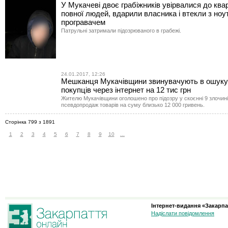
У Мукачеві двоє грабіжників увірвалися до ква
повної людей, вдарили власника і втекли з ноу
програвачем
Патрульні затримали підозрюваного в грабежі.
24.01.2017, 12:26
Мешканця Мукачівщини звинувачують в ошуку
покупців через інтернет на 12 тис грн
Жителю Мукачівщини оголошено про підозру у скоєнні 9 злочині
псевдопродаж товарів на суму близько 12 000 гривень.
Сторінка 799 з 1891
1
2
3
4
5
6
7
8
9
10
...
Інтернет-видання «Закарпа
Надіслати повідомлення