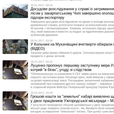
26.01.2017, 09:16
Досудове розслідування у справі із затримання
лісом у закарпатському Чопі завершено оголо
підозри експортеру
Завершено досудове розслідування за одним із епізодів резона
кримінальної справи, розпочатої поліцією за минулорічним зат
50 вагонів з лісоматеріалами. Зокрема, оголошено підозру одно
лісу, який намагався вивезти за кордон за підробленими докум
кубометрів деревини
26.01.2017, 03:06
У Кольчині на Мукачівщині вчетверте обікрали
(ВІДЕО)
Загалом цими днями обікрали 6 церков. Злочинці вкрали гроші т
предмети з цінних металів.
26.01.2017, 00:22
Луценко пропонує першому заступнику мера У
котрий "в бігах", угоду зі слідством
"Облпрокуратура та управління К СБУ зафіксувало на вимаганн
першого заступника мера Ужгорода Цапа, який вимагав у підпри
за дозвіл приватизації землі. Посередник, визначений хабарнико
затриманий при отриманні другого траншу хабаря", - інформує н
в соціальній мережі Фейсбук Генеральний прокурор України Юрі
25.01.2017, 20:28
Грошові кошти за "земельні" хабарі виявлено
у двох працівників Ужгородської міськради – 
У результаті проведених обшуків щонайменше у двох працівник
міської ради знайдено грошові кошти , які, ймовірно,були непр
вигодою за вирішення "земельних" питань. При цьому суми вил