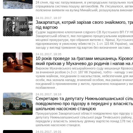
24 січня, під час патрулювання, в ужгородських патрульних пол
спрацювала система пошуку автомобілів. Як з’ясувалося, автівк
полісмени виявили на вулиці Минайській, розшукувала виконав
24.01.2017, 18:37
Закарпатця, котрий зарізав свого знайомого, т
під вартою
Судом задоволено клопотання слідчого СВ Хустського ВП ГУ Н
Закарпатській області, яке погоджено процесуальним керівнико
місцевої прокуратури, про обрання жителю с. Кіреші, Хустського
підозрюваному в умисному вбивстві (ч. 1 ст. 115 КК України), з
заходу у вигляді тримання під вартою без визначення застави.
24.01.2017, 18:35
10 років проведе за ґратами мешканець Кірово
який приїхав у Мукачево до родичів і напав на 
Вироком Мукачівського міськрайонного суду мешканця Кіровогр
за вчинення розбою (ч.3 ст. 187 КК України), тобто - нападу з м
чужим майном, поєднаним із насильством, небезпечним для жит
особи, яка зазнала нападу, вчинений особою, яка раніше вчинил
поєднаний із проникненням у житло, призначено покарання у виг
позбавлення .
24.01.2017, 18:16
Секретарю та депутату Нижньоапшанської сіл
повідомлено про підозру в передачі у власність
шкільною насосною станцією
Прокуратурою Закарпатської області повідомлено про підозру 
депутату Нижньоапшанської сільської ради Тячівського району, 
передали у власність земельну ділянку вартістю понад 178 тис 
шкільною насосною станцією.
24.01.2017, 16:31