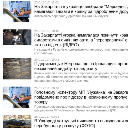
25.01.2017, 11:02
На Закарпатті в українця відібрали "Мерседес"
намагався заїхати в країну за підробленим до
Автомобіль передано Державній фіскальній службі.
25.01.2017, 10:48
На Закарпатті угорка намагалася покинути країн
сигаретами в сидіннях авта, а "переправники" 
тютюн під сніг (ВІДЕО)
На кордоні з Румунією прикордонники не допустили переміщен
контрабанди.
25.01.2017, 10:42
Підприємець з Негрова, що на Іршавщині, орган
незаконний видобуток андезиту
Камінь копали в лісі за селом, обробляли й продавали на будівн
Підпільний «бізнес» іршавчанина припинила поліція, слідчі огол
справи про підозру в скоєнні злочину.
25.01.2017, 10:40
Головному інспектору МП "Лужанка" на Закарпа
повідомлено про підозру в незаконному пропус
товару
Прокуратурою повідомлено про підозру головному інспектору ві
оформлення МП «Лужанка» Закарпатської митниці ДФС.
25.01.2017, 03:33
В Ужгороді патрульні виявили та евакуювали ав
перебувала у розшуку (ФОТО)