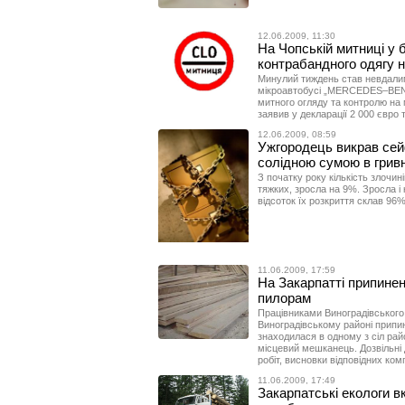
12.06.2009, 11:30
На Чопській митниці у 
контрабандного одягу н
Минулий тиждень став невдалим
мікроавтобусі „MERCEDES–BENZ”
митного огляду та контролю на 
заявив у декларації 2 000 євро т
12.06.2009, 08:59
Ужгородець викрав сей
солідною сумою в гривн
З початку року кількість злочині
тяжких, зросла на 9%. Зросла і 
відсоток їх розкриття склав 96%
11.06.2009, 17:59
На Закарпатті припинен
пилорам
Працівниками Виноградівського м
Виноградівському районі припин
знаходилася в одному з сіл рай
місцевий мешканець. Дозвільні
робіт, висновки відповідних ком
11.06.2009, 17:49
Закарпатські екологи в