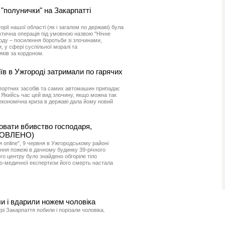
"полунички" на Закарпатті
орії нашої області (як і загалом по державі) була
тична операція під умовною назвою "Нічне
оду – посилення боротьби зі злочинами,
, у сфері суспільної моралі та
ків за кордоном.
їв в Ужгороді затримали по гарячих
спортних засобів та самих автомашин припадає
. Якийсь час цей вид злочину, якщо можна так
 економічна криза в державі дала йому новий
овати вбивство господаря,
ОНОВЛЕНО)
 online", 9 червня в Ужгородському районі
іння пожежі в дачному будинку 39-річного
о центру було знайдено обгоріле тіло
о-медичної експертизи його смерть настала
и і вдарили ножем чоловіка
і Закарпаття побили і порізали чоловіка.