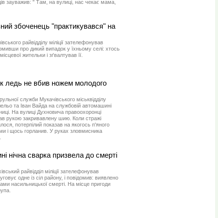
ів зауважив: " Там, на вулиці, нас чекає мама,
ний збоченець "практикувався" на
івського райвідділу міліції зателефонував
домивши про дикий випадок у їхньому селі: хтось
ісцевої жительки і зґвалтував її.
ек ледь не вбив ножем молодого
трульної служби Мукачівського міськвідділу
льо та Іван Вайда на службовій автомашині
ьниці. На вулиці Духновича правоохоронці
ав рукою закривавлену шию. Коли стражі
лося, потерпілий показав на якогось п'яного
ми і щось горланив. У руках зловмисника
.
ні нічна сварка призвела до смерті
хівський райвідділ міліції зателефонував
уговує одне із сіл району, і повідомив: виявлено
ками насильницької смерті. На місце пригоди
упа.