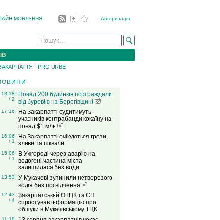
ЛАЙН МОВЛЕННЯ
Авторизація
ІВ
 ЗАКАРПАТТЯ
PRO URBE
НОВИНИ
18:18
Понад 200 будинків постраждали
/ 2
від буревію на Берегівщині
17:16
На Закарпатті судитимуть
учасників контрабанди кокаїну на
понад $1 млн
16:06
На Закарпатті очікуються грози,
/ 1
зливи та шквали
15:06
В Ужгороді через аварію на
/ 1
водогоні частина міста
залишилася без води
13:53
У Мукачеві зупинили нетверезого
водія без посвідчення
12:43
Закарпатський ОТЦК та СП
/ 4
спростував інформацію про
обшуки в Мукачівському ТЦК
11:18
13 серпня закарпатців чекає