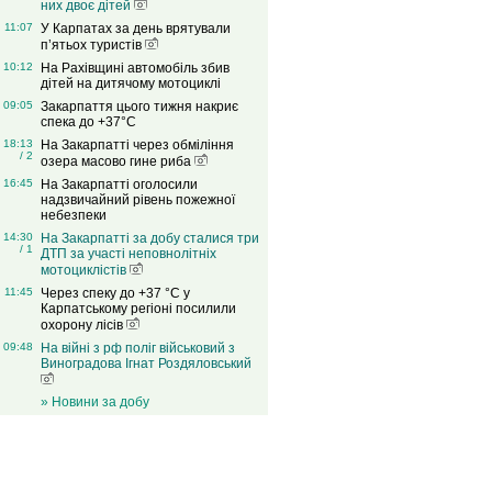
них двоє дітей
11:07
У Карпатах за день врятували
п’ятьох туристів
10:12
На Рахівщині автомобіль збив
дітей на дитячому мотоциклі
09:05
Закарпаття цього тижня накриє
спека до +37°C
18:13
На Закарпатті через обміління
/ 2
озера масово гине риба
16:45
На Закарпатті оголосили
надзвичайний рівень пожежної
небезпеки
14:30
На Закарпатті за добу сталися три
/ 1
ДТП за участі неповнолітніх
мотоциклістів
11:45
Через спеку до +37 °C у
Карпатському регіоні посилили
охорону лісів
09:48
На війні з рф поліг військовий з
Виноградова Ігнат Роздяловський
» Новини за добу