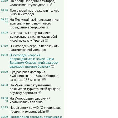
11:19
На площі Народній в Ужгороді
чоловік влаштував дебош
10:26
Троє людей постраждали під час
бійки в Ужгороді
09:12
На Тисі українські прикордонники
/ 2
врятували неповнолітнього
громадянина Угорщини
18:05
Закарпатські рятувальники
допомагають гасити масштабні
лісові пожежі у Франції
17:10
В Ужгороді 5 серпня перекриють
частину вулиці Фединця
16:00
В Ужгороді 5 серпня
попрощаються із захисником
Богданом Югасом, який два роки
вважався зниклим безвісти
15:30
Суд розірвав договір на
будівництво автобази в Ужгороді
за понад 155 млн грн
14:23
На Рахівщині рятувальники
розшукали туриста, який дві доби
блукав у Карпатах
13:08
На Ужгородщині дворічний
/ 3
хлопчик випив паливо
12:15
Через спеку до +40 °C у Карпатах
посилили охорону лісів
11:09
Підтвердили загибель захисника із