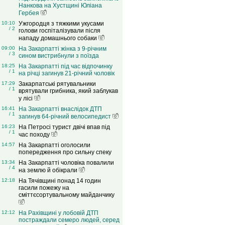
Нанкова на Хустщині Юліана
Гербея
10:10
Ужгородця з тяжкими укусами
/ 2
голови госпіталізували після
нападу домашнього собаки
09:00
На Закарпатті жінка з 9-річним
/ 3
сином вистрибнули з поїзда
18:25
На Закарпатті під час відпочинку
/ 1
на річці загинув 21-річний чоловік
17:29
Закарпатські рятувальники
/ 1
врятували грибника, який заблукав
у лісі
16:41
На Закарпатті внаслідок ДТП
/ 1
загинув 64-річний велосипедист
16:23
На Петросі турист двічі впав під
/ 1
час походу
14:57
На Закарпатті оголосили
попередження про сильну спеку
13:34
На Закарпатті чоловіка повалили
/ 4
на землю й обікрали
12:18
На Тячівщині понад 14 годин
гасили пожежу на
сміттєсортувальному майданчику
12:12
На Рахівщині у лобовій ДТП
постраждали семеро людей, серед