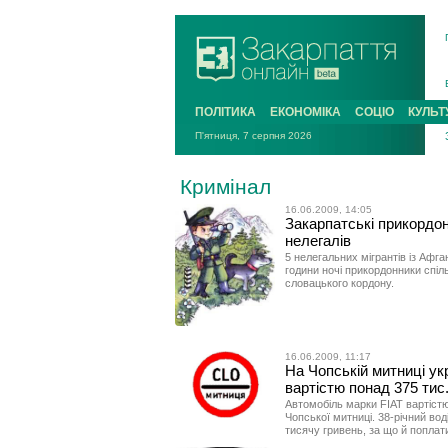
ПОЛІТИКА
ЕКОНОМІКА
СОЦІО
КУЛЬТ
П'ятниця, 7 серпня 2026
Кримінал
16.06.2009, 14:05
Закарпатські прикордон
нелегалів
5 нелегальних мігрантів із Афга
години ночі прикордонники спіл
словацького кордону.
16.06.2009, 11:17
На Чопській митниці ук
вартістю понад 375 тис.
Автомобіль марки FIAT вартістю
Чопської митниці. 38-річний воді
тисячу гривень, за що й поплат