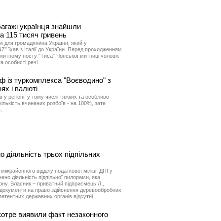
багажі українця знайшли
а 115 тисяч гривень
 для громадянина України, який у
 їхав з Італії до України. Перед проходженням
митному посту "Тиса" Чопської митниці чоловік
а особисті речі.
ф із туркомплекса "Воєводино" з
ях і валюті
в у регіоні, у тому числі тяжких та особливо
кількість вчинених розбоїв - на 100%, зате
.
о діяльність трьох підпільних
іжрайонного відділу податкової міліції ДПІ у
ено діяльність підпільної пилорами, яка
ону. Власник – приватний підприємець Л.,
 документи на право здійснення деревообробних
петентних державних органів відсутні.
котре виявили факт незаконного