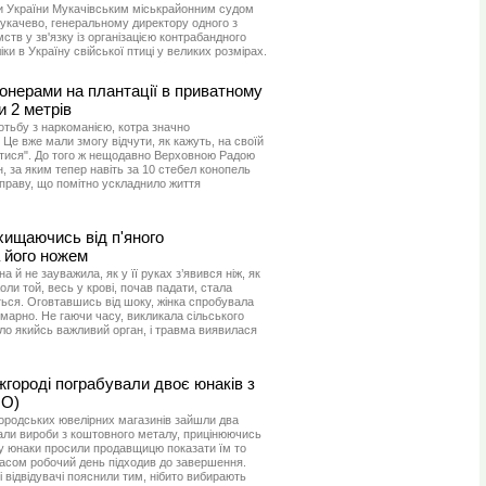
и України Мукачівським міськрайонним судом
качево, генеральному директору одного з
тв у зв'язку із організацією контрабандного
ки в Україну свійської птиці у великих розмірах.
іонерами на плантації в приватному
и 2 метрів
ротьбу з наркоманією, котра значно
Це вже мали змогу відчути, як кажуть, на своїй
бутися". До того ж нещодавно Верховною Радою
, за яким тепер навіть за 10 стебел конопель
раву, що помітно ускладнило життя
ахищаючись від п'яного
 його ножем
на й не зауважила, як у її руках з’явився ніж, як
оли той, весь у крові, почав падати, стала
ься. Оговтавшись від шоку, жінка спробувала
 марно. Не гаючи часу, викликала сільського
о якийсь важливий орган, і травма виявилася
городі пограбували двоє юнаків з
О)
городських ювелірних магазинів зайшли два
дали вироби з коштовного металу, прицінюючись
часу юнаки просили продавщицю показати їм то
часом робочий день підходив до завершення.
 відвідувачі пояснили тим, нібито вибирають