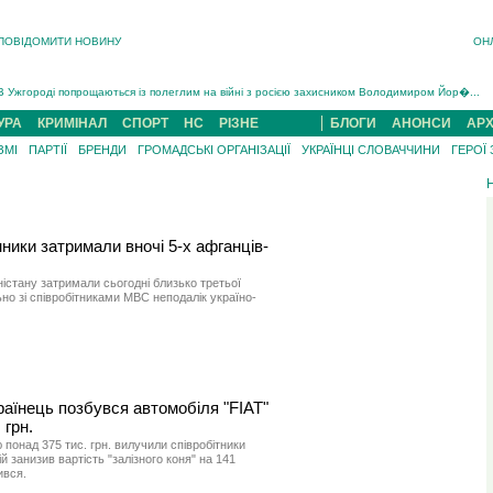
ПОВІДОМИТИ НОВИНУ
ОН
Інструктора районного ТЦК на Закарпатті судитимуть за обвинуваченням у катув...
В Ужгороді попрощаються із полеглим на війні з росією захисником Володимиром Йор�...
В Ужгороді 5 серпня попрощаються із захисником Богданом Югасом, який два роки �...
УРА
КРИМІНАЛ
СПОРТ
НС
РІЗНЕ
БЛОГИ
АНОНСИ
АРХ
Підтвердили загибель захисника із Нанкова на Хустщині Юліана Гербея (ФОТО)[/gree...
ЗМІ
ПАРТІЇ
БРЕНДИ
ГРОМАДСЬКІ ОРГАНІЗАЦІЇ
УКРАЇНЦІ СЛОВАЧЧИНИ
ГЕРОЇ
На війні з рф поліг військовий з Виноградова Ігнат Роздяловський (ФОТО)...
На Хустщині внаслідок ДТП за участі трьох авто постраждали 13 людей (ФОТО)...
Інструктора районного ТЦК на Закарпатті судитимуть за обвинувачен...
ники затримали вночі 5-х афганців-
ністану затримали сьогодні близько третьої
ьно зі співробітниками МВС неподалік україно-
раїнець позбувся автомобіля "FIAT"
 грн.
 понад 375 тис. грн. вилучили співробітники
й занизив вартість "залізного коня" на 141
ився.