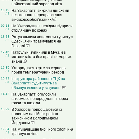
найяскравіший зорепад літа
10:12
На Закарпатті викрили дві схеми
/ 4
незаконного переправлення
військовозобов’язаних
09:13
На Ужгородщині невідомі відкрили
/ 1
стрілянину по конях
18:13
Рятувальники допомогли туристу з
/ 2
Одеси, який травмувався на
Говерлі
17:45
Патрульні зупинили в Мукачеві
/ 1
мотоцикліста без прав і номерних
знаків
16:35
Ужгород вчетверте за серпень
/ 1
побив температурний рекорд
15:33
Інструктора районного ТЦК на
/ 8
Закарпатті судитимуть за
обвинуваченням у катуванні
14:42
На Закарпатті оголосили
штормове попередження через
грози та шквали
13:29
В Ужгороді попрощаються із
полеглим на війні з росією
захисником Володимиром
Йорданом
12:34
На Мукачівщині 8-річного хлопчика
/ 1
травмував кінь