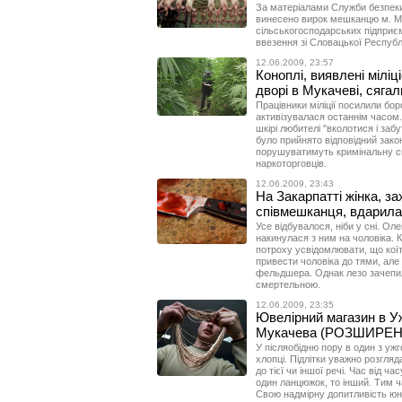
За матеріалами Служби безпек
винесено вирок мешканцю м. Му
сільськогосподарських підприємс
ввезення зі Словацької Республі
12.06.2009, 23:57
Коноплі, виявлені міліц
дворі в Мукачеві, сягал
Працівники міліції посилили бо
активізувалася останнім часом. 
шкірі любителі "вколотися і за
було прийнято відповідний закон
порушуватимуть кримінальну сп
наркоторговців.
12.06.2009, 23:43
На Закарпатті жінка, з
співмешканця, вдарила
Усе відбувалося, ніби у сні. Оле
накинулася з ним на чоловіка. К
потроху усвідомлювати, що коїт
привести чоловіка до тями, але
фельдшера. Однак лезо зачепил
смертельною.
12.06.2009, 23:35
Ювелірний магазин в Уж
Мукачева (РОЗШИРЕН
У післяобідню пору в один з уж
хлопці. Підлітки уважно розгля
до тієї чи іншої речі. Час від 
один ланцюжок, то інший. Тим 
Свою надмірну допитливість юні