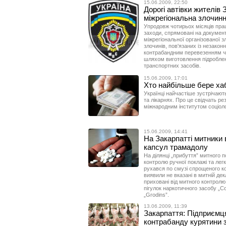
15.06.2009, 22:50
Дорогі автівки жителів
міжрегіональна злочинн
Упродовж чотирьох місяців прац
заходи, спрямовані на документ
міжрегіональної організованої з
злочинів, пов'язаних із незако
контрабандним перевезенням че
шляхом виготовлення підроблен
транспортних засобів.
15.06.2009, 17:01
Хто найбільше бере ха
Українці найчастіше зустрічають
та лікарнях. Про це свідчать р
міжнародним інститутом соціолог
15.06.2009, 14:41
На Закарпатті митники 
капсул трамадолу
На ділянці „прибуття” митного п
контролю ручної поклажі та лег
рухався по смузі спрощеного ко
виявили не вказані в митній дек
приховані від митного контролю 
пігулок наркотичного засобу „Co
„Grodins”.
13.06.2009, 11:39
Закарпаття: Підприємц
контрабанду курятини 