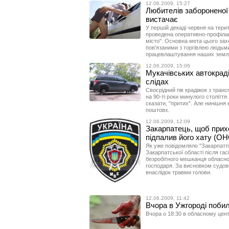
12.06.2009, 15:27
Любителів забороненої 
вистачає
У першій декаді червня на терит
проведена оперативно-профілак
місто". Основна мета цього зах
пов'язаними з торгівлею людьми
працевлаштування наших земля
12.06.2009, 15:06
Мукачівських автокраді
слідах
Своєрідний пік крадіжок з тран
на 90-ті роки минулого століття
сказати, "притих". Але нинішня
поштовх.
12.06.2009, 12:09
Закарпатець, щоб прих
підпалив його хату (
Як уже повідомляло "Закарпаття
Закарпатської області після гас
безробітного мешканця обласног
господаря. За висновком судов
внаслідок травми голови.
12.06.2009, 11:42
Вчора в Ужгороді побил
Вчора о 18:30 в обласному центр