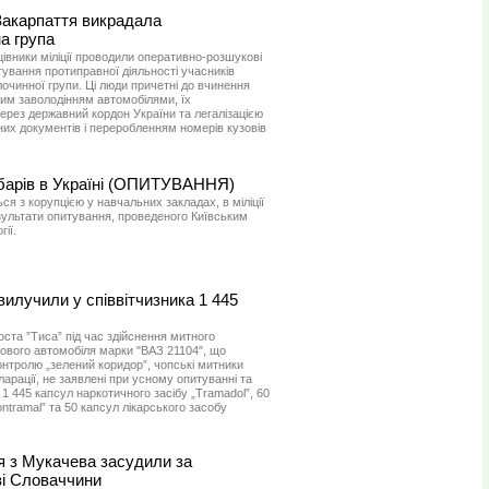
 Закарпаття викрадала
а група
івники міліції проводили оперативно-розшукові
ування протиправної діяльності учасників
лочинної групи. Ці люди причетні до вчинення
нним заволодінням автомобілями, їх
рез державний кордон України та легалізацією
их документів і переробленням номерів кузовів
барів в Україні (ОПИТУВАННЯ)
ся з корупцією у навчальних закладах, в міліції
езультати опитування, проведеного Київським
ії.
вилучили у співвітчизника 1 445
оста ”Тиса” під час здійснення митного
кового автомобіля марки "ВАЗ 21104", що
нтролю „зелений коридор”, чопські митники
ларації, не заявлені при усному опитуванні та
1 445 капсул наркотичного засібу „Tramadol”, 60
ntramal” та 50 капсул лікарського засобу
я з Мукачева засудили за
зі Словаччини