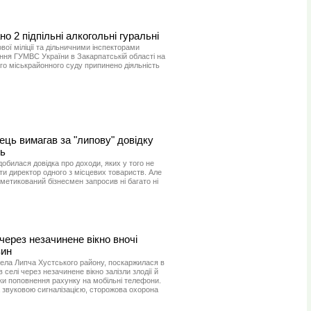
но 2 підпільні алкогольні гуральні
вої міліції та дільничними інспекторами
ння ГУМВС України в Закарпатській області на
го міськрайонного суду припинено діяльність
ець вимагав за "липову" довідку
нь
билася довідка про доходи, яких у того не
и директор одного з місцевих товариств. Але
и метикований бізнесмен запросив ні багато ні
ерез незачинене вікно вночі
зин
ела Липча Хустського району, поскаржилася в
в селі через незачинене вiкно залізли злодії й
тки поповнення рахунку на мобільні телефони.
 звуковою сигналiзацiєю, сторожова охорона