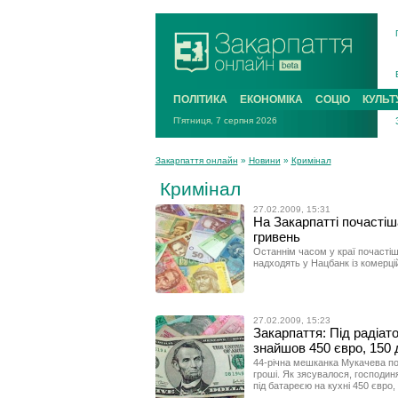
ПОЛІТИКА
ЕКОНОМІКА
СОЦІО
КУЛЬТ
П'ятниця, 7 серпня 2026
Закарпаття онлайн
»
Новини
»
Кримінал
Кримінал
27.02.2009, 15:31
На Закарпатті почасті
гривень
Останнім часом у краї почасті
надходять у Нацбанк із комерцій
27.02.2009, 15:23
Закарпаття: Під радіато
знайшов 450 євро, 150 
44-річна мешканка Мукачева пос
гроші. Як зясувалося, господин
пiд батареєю на кухнi 450 євро,