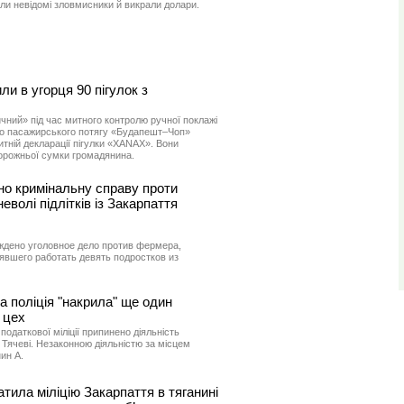
кли невідомі зловмисники й викрали долари.
и в угорця 90 пігулок з
чний» під час митного контролю ручної поклажі
го пасажирського потягу «Будапешт–Чоп»
итній декларації пігулки «XANAX». Вони
дорожньої сумки громадянина.
о кримінальну справу проти
волі підлітків із Закарпаття
дено уголовное дело против фермера,
явшего работать девять подростков из
а поліція "накрила" ще один
 цех
податкової міліції припинено діяльність
 Тячеві. Незаконною діяльністю за місцем
ин А.
тила міліцію Закарпаття в тяганині