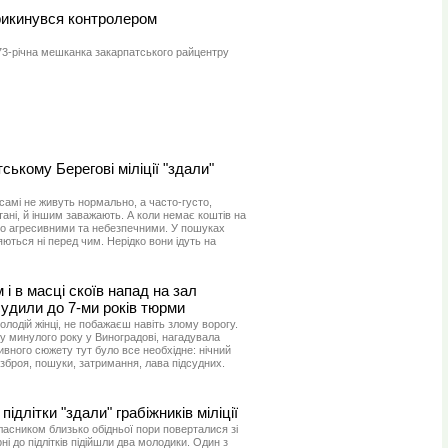
прикинувся контролером
 73-річна мешканка закарпатського райцентру
ському Берегові міліції "здали"
 самі не живуть нормально, а часто-густо,
ані, й іншим заважають. А коли немає коштів на
о агресивними та небезпечними. У пошуках
ються ні перед чим. Нерідко вони ідуть на
і в масці скоїв напад на зал
судили до 7-ми років тюрми
олодій жінці, не побажаєш навіть злому ворогу.
ку минулого року у Виноградові, нагадувала
ивного сюжету тут було все необхідне: нічний
 зброя, пошуки, затримання, лава підсудних.
ідлітки "здали" грабіжників міліції
класником близько обідньої пори поверталися зі
ні до підлітків підійшли два молодики. Один з