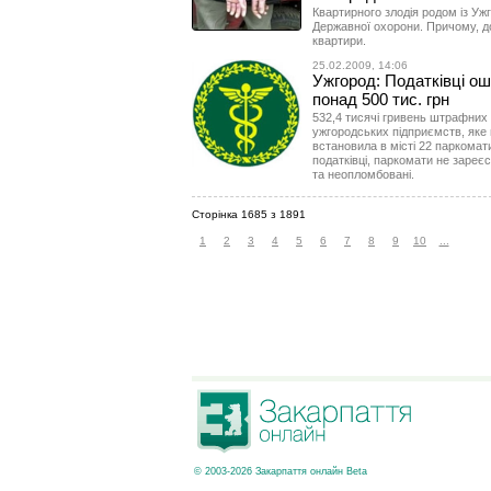
Квартирного злодія родом із Уж
Державної охорони. Причому, до
квартири.
25.02.2009, 14:06
Ужгород: Податківці о
понад 500 тис. грн
532,4 тисячі гривень штрафних 
ужгородських підприємств, яке 
встановила в місті 22 паркомати
податківці, паркомати не зареє
та неопломбовані.
Сторінка 1685 з 1891
1
2
3
4
5
6
7
8
9
10
...
© 2003-2026 Закарпаття онлайн Beta