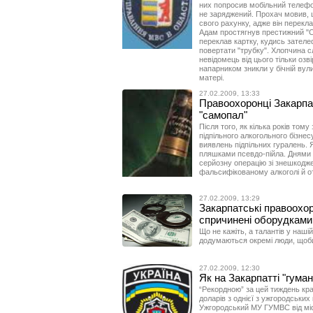
них попросив мобільний телефо
не заряджений. Прохач мовив, 
свого рахунку, адже він перекл
Адам простягнув престижний "Со
переклав картку, кудись зателе
повертати "трубку". Хлопчина сл
невідомець від цього тільки озв
напарником зникли у бічній вул
матері.
27.02.2009, 13:33
Правоохоронці Закарпа
"самопал"
Після того, як кілька років тому
підпільного алкогольного бізнес
виявлень підпільних гуралень. Я
пляшками псевдо-пійла. Днями 
серйозну операцію зі знешкодже
фальсифікованому алкоголі й о
27.02.2009, 13:29
Закарпатські правоохор
спричинені оборудками
Що не кажіть, а талантів у нашій
додумаються окремі люди, щоби з
27.02.2009, 12:30
Як на Закарпатті "гуман
“Рекордною” за цей тиждень кр
доларів з однієї з ужгородських
Ужгородський МУ ГУМВС від мі