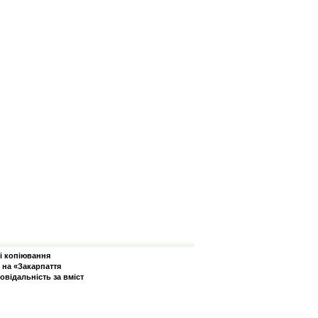
зі копіювання
 на «Закарпаття
овідальність за вміст