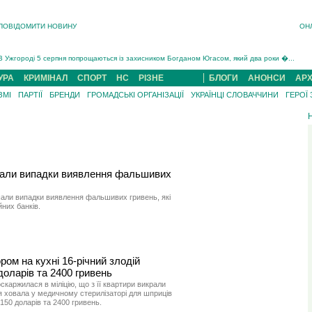
ПОВІДОМИТИ НОВИНУ
ОН
Інструктора районного ТЦК на Закарпатті судитимуть за обвинуваченням у катув...
В Ужгороді попрощаються із полеглим на війні з росією захисником Володимиром Йор�...
В Ужгороді 5 серпня попрощаються із захисником Богданом Югасом, який два роки �...
Підтвердили загибель захисника із Нанкова на Хустщині Юліана Гербея (ФОТО)[/gree...
УРА
КРИМІНАЛ
СПОРТ
НС
РІЗНЕ
БЛОГИ
АНОНСИ
АРХ
На війні з рф поліг військовий з Виноградова Ігнат Роздяловський (ФОТО)...
ЗМІ
ПАРТІЇ
БРЕНДИ
ГРОМАДСЬКІ ОРГАНІЗАЦІЇ
УКРАЇНЦІ СЛОВАЧЧИНИ
ГЕРОЇ
На Хустщині внаслідок ДТП за участі трьох авто постраждали 13 людей (ФОТО)...
Інструктора районного ТЦК на Закарпатті судитимуть за обвинувачен...
шали випадки виявлення фальшивих
шали випадки виявлення фальшивих гривень, які
них банків.
ром на кухні 16-річний злодій
доларів та 2400 гривень
каржилася в міліцію, що з її квартири викрали
я ховала у медичному стерилiзаторі для шприцiв
 150 доларів та 2400 гривень.