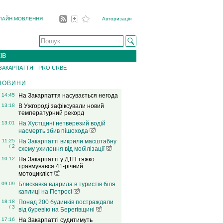
ЛАЙН МОВЛЕННЯ
Авторизація
ІВ
 ЗАКАРПАТТЯ
PRO URBE
НОВИНИ
14:45
На Закарпаття насувається негода
13:18
В Ужгороді зафіксували новий
температурний рекорд
13:01
На Хустщині нетверезий водій
насмерть збив пішохода
11:25
На Закарпатті викрили масштабну
/ 2
схему ухилення від мобілізації
10:12
На Закарпатті у ДТП тяжко
травмувався 41-річний
мотоцикліст
09:09
Блискавка вдарила в туристів біля
каплиці на Петросі
18:18
Понад 200 будинків постраждали
/ 3
від буревію на Берегівщині
17:16
На Закарпатті судитимуть