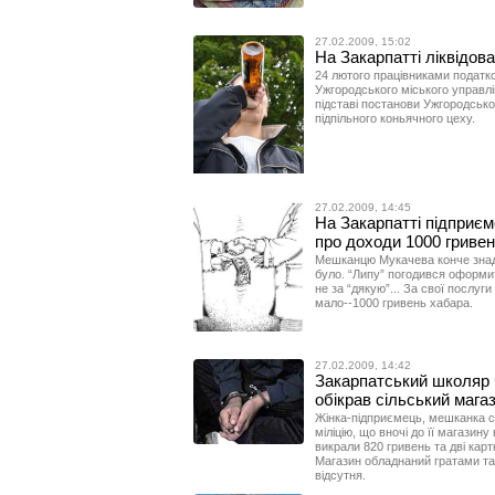
27.02.2009, 15:02
На Закарпатті ліквідова
24 лютого працівниками податко
Ужгородського міського управлі
підставі постанови Ужгородсько
підпільного коньячного цеху.
27.02.2009, 14:45
На Закарпатті підприєм
про доходи 1000 гриве
Мешканцю Мукачева конче знадо
було. “Липу” погодився оформит
не за “дякую”... За свої послуг
мало--1000 гривень хабара.
27.02.2009, 14:42
Закарпатський школяр ч
обікрав сільський мага
Жінка-пiдприємець, мешканка с
міліцію, що вночі до її магазину 
викрали 820 гривень та двi кар
Магазин обладнаний гратами та
вiдсутня.