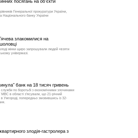
чинних посягань на об’єкти
рівників Генеральної прокуратури України,
та Національного банку України
Тячева злакомилися на
шоловці
олоді жінки щиро запрошували людей «взяти
ському універмазі.
инула" банк на 18 тисяч гривень
ї служби по боротьбі з економічними злочинами
МВС в області з'ясували, що 21-річний
в в Ужгороді, попередньо змовившись із 32-
анк.
квартирного злодія-гастролера з