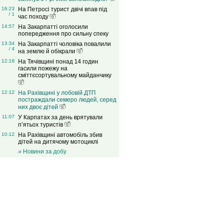
16:23
На Петросі турист двічі впав під
/ 1
час походу
14:57
На Закарпатті оголосили
попередження про сильну спеку
13:34
На Закарпатті чоловіка повалили
/ 4
на землю й обікрали
12:18
На Тячівщині понад 14 годин
гасили пожежу на
сміттєсортувальному майданчику
12:12
На Рахівщині у лобовій ДТП
постраждали семеро людей, серед
них двоє дітей
11:07
У Карпатах за день врятували
п’ятьох туристів
10:12
На Рахівщині автомобіль збив
дітей на дитячому мотоциклі
» Новини за добу