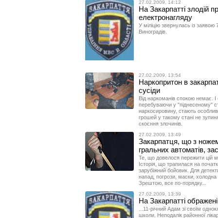
27.02.2009, 14:12
На Закарпатті злодій 
електронагляду
У міліцію звернулась із заявою
Виноградів.
27.02.2009, 13:54
Наркопритон в закарпат
сусіди
Від наркоманів спокою немає. І
перебуваючи у "піднесеному" ст
наркосировину, стають особлив
грошей у такому стані не зупиня
скоєння злочинів.
27.02.2009, 13:49
Закарпатця, що з ножем 
гральних автоматів, за
Те, що довелося пережити цій м
Історія, що трапилася на почат
зарубіжний бойовик. Для детект
напад, погрози, маски, холодна
Зрештою, все по-порядку...
27.02.2009, 13:39
На Закарпатті ображені п
...11-річний Адам зі своїм одно
школи. Неподалік районної лікар