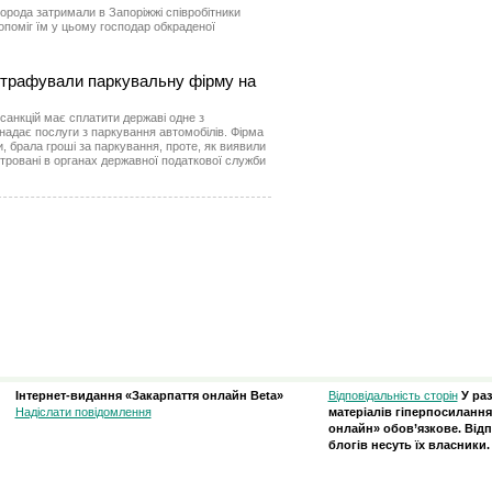
города затримали в Запоріжжі співробітники
поміг їм у цьому господар обкраденої
штрафували паркувальну фірму на
санкцій має сплатити державі одне з
надає послуги з паркування автомобілів. Фірма
, брала гроші за паркування, проте, як виявили
стровані в органах державної податкової служби
Інтернет-видання «Закарпаття онлайн Beta»
Відповідальність сторін
У ра
Надіслати повідомлення
матеріалів гіперпосилання
онлайн» обов’язкове. Відп
блогів несуть їх власники.