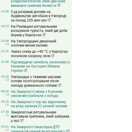
Богданом Югасом, який два роки
вважався зниклим безвісти
15:30
Суд розірвав договір на
будівництво автобази в Ужгороді
за понад 155 млн грн
14:23
На Рахівщині рятувальники
розшукали туриста, який дві доби
блукав у Карпатах
13:08
На Ужгородщині дворічний
/ 3
хлопчик випив паливо
12:15
Через спеку до +40 °C у Карпатах
посилили охорону лісів
11:09
Підтвердили загибель захисника із
Нанкова на Хустщині Юліана
Гербея
10:10
Ужгородця з тяжкими укусами
/ 2
голови госпіталізували після
нападу домашнього собаки
09:00
На Закарпатті жінка з 9-річним
/ 3
сином вистрибнули з поїзда
18:25
На Закарпатті під час відпочинку
/ 1
на річці загинув 21-річний чоловік
17:29
Закарпатські рятувальники
/ 1
врятували грибника, який заблукав
у лісі
16:41
На Закарпатті внаслідок ДТП
/ 1
загинув 64-річний велосипедист