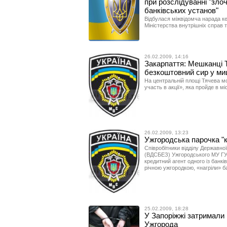
при розслідуванні "зло
банківських установ"
Відбулася міжвідомча нарада ке
Міністерства внутрішніх справ 
26.02.2009, 14:16
Закарпаття: Мешканці 
безкоштовний сир у ми
На центральній площі Тячева м
участь в акції», яка пройде в мі
26.02.2009, 13:23
Ужгородська парочка "к
Співробітники відділу Державно
(ВДСБЕЗ) Ужгородського МУ ГУ 
кредитний агент одного із банкі
річною ужгородкою, «нагріли» б
25.02.2009, 18:28
У Запоріжжі затримали 
Ужгорода