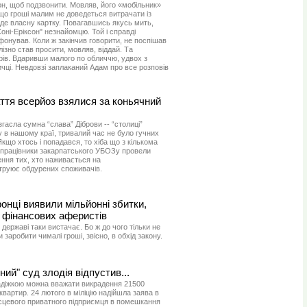
н, щоб подзвонити. Мовляв, його «мобільник»
що гроші малим не доведеться витрачати із
аде власну картку. Повагавшись якусь мить,
ні-Еріксон" незнайомцю. Той і справді
фонував. Коли ж закінчив говорити, не поспішав
ізно став просити, мовляв, віддай. Та
ірів. Вдаривши малого по обличчю, удвох з
ичці. Невдовзі заплаканий Адам про все розповів
ття всерйоз взялися за коньячний
 згасла сумна “слава” Діброви -- “столиці”
у в нашому краї, тривалий час не було гучних
кщо хтось і попадався, то хіба що з кількома
працівники закарпатського УБОЗу провели
ння тих, хто наживається на
труює обдурених споживачів.
онці виявили мільйонні збитки,
 фінансових аферистів
 державі таки вистачає. Бо ж до чого тільки не
аробити чималі гроші, звісно, в обхід закону.
ний" суд злодія відпустив...
адіжкою можна вважати викрадення 21500
 квартир. 24 лютого в міліцію надійшла заява в
сцевого приватного підприємця в помешкання