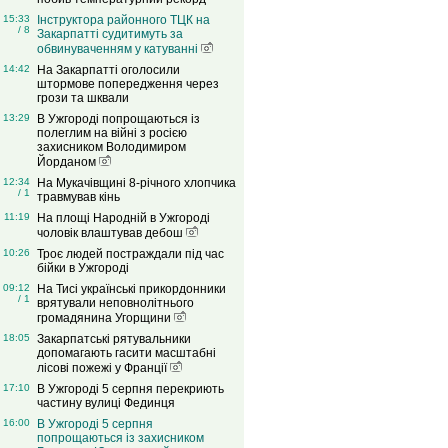
15:33
Інструктора районного ТЦК на
/ 8
Закарпатті судитимуть за
обвинуваченням у катуванні
14:42
На Закарпатті оголосили
штормове попередження через
грози та шквали
13:29
В Ужгороді попрощаються із
полеглим на війні з росією
захисником Володимиром
Йорданом
12:34
На Мукачівщині 8-річного хлопчика
/ 1
травмував кінь
11:19
На площі Народній в Ужгороді
чоловік влаштував дебош
10:26
Троє людей постраждали під час
бійки в Ужгороді
09:12
На Тисі українські прикордонники
/ 1
врятували неповнолітнього
громадянина Угорщини
18:05
Закарпатські рятувальники
допомагають гасити масштабні
лісові пожежі у Франції
17:10
В Ужгороді 5 серпня перекриють
частину вулиці Фединця
16:00
В Ужгороді 5 серпня
попрощаються із захисником