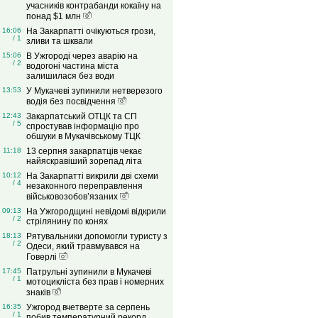
учасників контрабанди кокаїну на
понад $1 млн
16:06
На Закарпатті очікуються грози,
/ 1
зливи та шквали
15:06
В Ужгороді через аварію на
/ 2
водогоні частина міста
залишилася без води
13:53
У Мукачеві зупинили нетверезого
водія без посвідчення
12:43
Закарпатський ОТЦК та СП
/ 5
спростував інформацію про
обшуки в Мукачівському ТЦК
11:18
13 серпня закарпатців чекає
найяскравіший зорепад літа
10:12
На Закарпатті викрили дві схеми
/ 4
незаконного переправлення
військовозобов’язаних
09:13
На Ужгородщині невідомі відкрили
/ 2
стрілянину по конях
18:13
Рятувальники допомогли туристу з
/ 2
Одеси, який травмувався на
Говерлі
17:45
Патрульні зупинили в Мукачеві
/ 1
мотоцикліста без прав і номерних
знаків
16:35
Ужгород вчетверте за серпень
/ 1
побив температурний рекорд