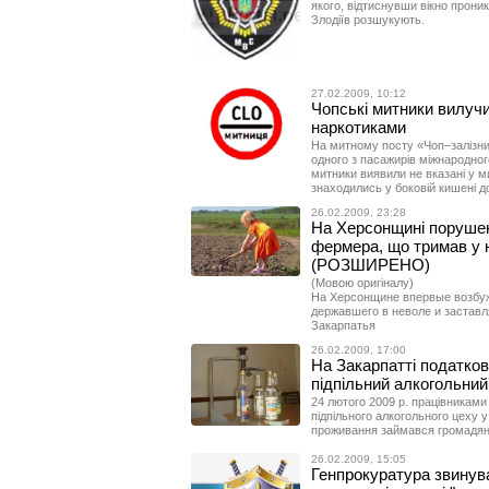
якого, відтиснувши вікно прони
Злодіїв розшукують.
27.02.2009, 10:12
Чопські митники вилучил
наркотиками
На митному посту «Чоп–залізни
одного з пасажирів міжнародно
митники виявили не вказані у м
знаходились у боковій кишені 
26.02.2009, 23:28
На Херсонщині порушен
фермера, що тримав у не
(РОЗШИРЕНО)
(Мовою оригіналу)
На Херсонщине впервые возбуж
державшего в неволе и заставл
Закарпатья
26.02.2009, 17:00
На Закарпатті податков
підпільний алкогольний
24 лютого 2009 р. працівниками 
підпільного алкогольного цеху у
проживання займався громадян
26.02.2009, 15:05
Генпрокуратура звинува