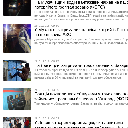
На Мукачівщині водій вантажівки наїхав на піш
потерпілого госпіталізовано (ФОТО)
Поліція Мукачівського району встановлює всі обставини автомо
неподалік села Карпати. Внаслідок ДТП водій вантажівки здійсни
пішохода. За фактом аварії правоохоронці розпочали слідство.
29.01.2018, 09:36
У Мукачеві затримали чоловіка, котрий із біто
на працівника АЗС
Днями у Мукачеві, що на Закарпатті, близько 5 ранку сигнал "Т
на пульт централізованого спостереження УПО в Закарпатській 
29.01.2018, 06:27
На Львівщині затримали трьох злодіїв зі Закар
У Старосамбірське відділення поліції 27 січня звернувся 50-рі
райцентру. Чоловік повідомив, що вночі хтось вибив вхідні двері 
викрав звідти 30 кг пшениці та інші речі, що там зберігалися.
28.01.2018, 13:09
Поліція похвалилася обшуками у трьох заклад
займалися гральним бізнесом в Ужгороді (ФОТ
Тим часом у обласному центрі Закарпаття діють десятки аналог
28.01.2018, 04:52
У Львові створили організацію, яка ловитиме
закарпатських циганів-злодіїв на "живця" (ВІД