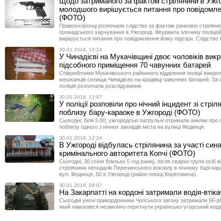
Щодо затриманого за фактом стрілянини в Ужго
молодшого вирішується питання про повідомле
(ФОТО)
Правоохоронці розпочали слідство за фактом ранкової стрілянин
громадського харчування в Ужгороді. Фігуранта злочину поліцей
вирішується питання про повідомлення йому підозри. Слідство 
30.01.2018, 13:24
У Чинадієві на Мукачівщині двоє чоловіків викр
підсобного приміщення 70 чавунних батарей
Співробітники Мукачівського районного відділення поліції викри
мешканців селища Чинадієво на крадіжці чавунних батарей. За
поліція розпочала розслідування.
30.01.2018, 13:07
У поліції розповіли про нічний інцидент зі стрі
поблизу бару-караоке в Ужгороді (ФОТО)
Сьогодні, біля 5:00, ужгородські патрульні отримали виклик про 
поблизу одного з нічних закладів міста на вулиці Фединця.
30.01.2018, 12:24
В Ужгороді відбулась стрілянина за участі син
кримінального авторитета Копчі (ФОТО)
Сьогодні, 30 січня близько 5 год ранку, після сварки групи осіб 
стрілянина неподалік Перечинського вокзалу в нічному барі-кар
вул. Фединця, 50 в Ужгороді (район площі Корятовича).
30.01.2018, 09:07
На Закарпатті на кордоні затримали водія-втіка
Сьогодні уночі прикордонники Чопського загону затримали 56-рі
який намагався незаконно перетнути українсько-угорський корд