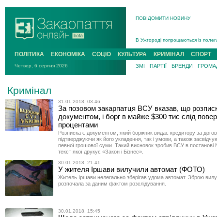
ПОВІДОМИТИ НОВИНУ
Інструктора районного ТЦК на Зак
В Ужгороді попрощаються із полег
В Ужгороді 5 серпня попрощаються
Підтвердили загибель захисника і
ПОЛІТИКА
ЕКОНОМІКА
СОЦІО
КУЛЬТУРА
КРИМІНАЛ
СПОРТ
На війні з рф поліг військовий з 
Четвер, 6 серпня 2026
ЗМІ
ПАРТІЇ
БРЕНДИ
ГРОМАД
На Хустщині внаслідок ДТП за уча
Інструктора районного ТЦК на Зак
Кримінал
31.01.2018, 03:46
За позовом закарпатця ВСУ вказав, що розпис
документом, і борг в майже $300 тис слід повер
процентами
Розписка є документом, який боржник видає кредитору за дого
підтверджуючи як його укладення, так і умови, а також засвідч
певної грошової суми. Такий висновок зробив ВСУ в постанові 
текст якої друкує «Закон і Бізнес».
30.01.2018, 21:41
У жителя Іршави вилучили автомат (ФОТО)
Житель Іршави нелегально зберігав удома автомат. Зброю вилуч
розпочала за даним фактом розслідування.
30.01.2018, 15:45