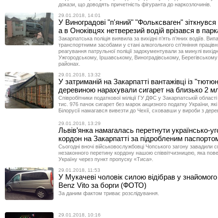
докази, що доводять причетність фігуранта до наркозлочинів.
29.01.2018, 14:01
У Виноградові "п'яний" "Фольксваген" зіткнувся
а в Оноківцях нетверезий водій врізався в пар
Закарпатська поліція виявила за вихідні п’ять п’яних водіїв. Ви
транспортними засобами у стані алкогольного сп’яніння працівн
реагування патрульної поліції задокументували за минулі вихідн
Ужгородському, Іршавському, Виноградівському, Берегівському
районах.
29.01.2018, 13:32
У затриманій на Закарпатті вантажівці із "тютю
деревиною нарахували сигарет на близько 2 мл
Співробітники податкової міліції ГУ ДФС у Закарпатській област
тис. 976 пачок сигарет без марок акцизного податку України, як
Білорусії намагався вивезти до Чехії, сховавши у вироби з дере
29.01.2018, 13:29
Львів’янка намагалась перетнути українсько-у
кордон на Закарпатті за підробленим паспорто
Сьогодні вночі військовослужбовці Чопського загону завадили с
незаконного перетину кордону нашою співвітчизницею, яка пов
Україну через пункт пропуску «Тиса».
29.01.2018, 11:53
У Мукачеві чоловік силою відібрав у знайомог
Benz Vito за борги (ФОТО)
За даним фактом триває розслідування.
29.01.2018, 10:16