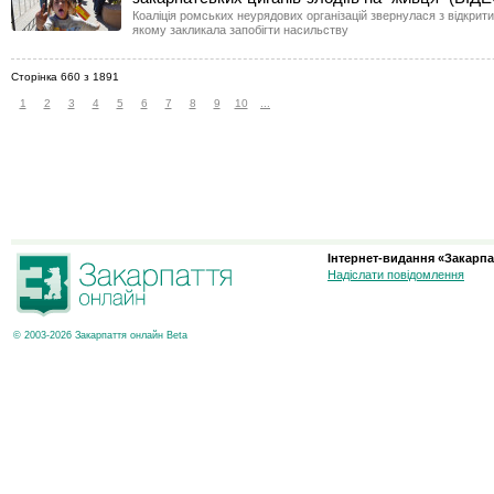
Коаліція ромських неурядових організацій звернулася з відкрит
якому закликала запобігти насильству
Сторінка 660 з 1891
1
2
3
4
5
6
7
8
9
10
...
Інтернет-видання «Закарпа
Надіслати повідомлення
© 2003-2026 Закарпаття онлайн Beta