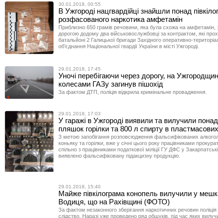
30.01.2018, 00:55
В Ужгороді нацгвардійці знайшли понад півкіло
розфасованого наркотика амфетамін
Приблизно 650 грамів речовини, яка була схожа на амфетамін,
дорогою додому два військовослужбовці за контрактом, які про
батальйоні 2 Галицької бригади Західного оперативно-територіа
об’єднання Національної гвардії України в місті Ужгороді.
29.01.2018, 17:45
Уночі перебігаючи через дорогу, на Ужгородщині
колесами ГАЗу загинув пішохід
За фактом ДТП, поліція відкрила кримінальне провадження.
29.01.2018, 17:03
У гаражі в Ужгороді виявили та вилучили понад
пляшок горілки та 800 л спирту в пластмасови
З метою запобігання розповсюдження фальсифікованих алкогол
коньяку та горілки, вже у січні цього року працівниками прокура
спільно з працівниками податкової міліції ГУ ДФС у Закарпатські
виявлено фальсифіковану підакцизну продукцію.
29.01.2018, 15:40
Майже півкілограма конопель вилучили у меш
Водиця, що на Рахівщині (ФОТО)
За фактом незаконного зберігання наркотичних речовин поліція
слідство. Наразі уже проведено ряд обшуків, під час яких вилуч