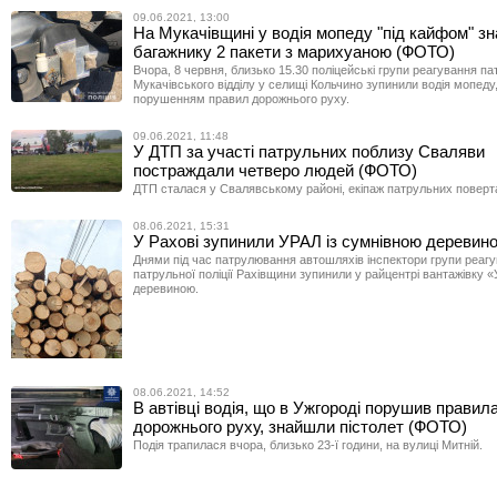
09.06.2021, 13:00
На Мукачівщині у водія мопеду "під кайфом" з
багажнику 2 пакети з марихуаною (ФОТО)
Вчора, 8 червня, близько 15.30 поліцейські групи реагування пат
Мукачівського відділу у селищі Кольчино зупинили водія мопеду
порушенням правил дорожнього руху.
09.06.2021, 11:48
У ДТП за участі патрульних поблизу Сваляви
постраждали четверо людей (ФОТО)
ДТП сталася у Свалявському районі, екіпаж патрульних поверта
08.06.2021, 15:31
У Рахові зупинили УРАЛ із сумнівною дереви
Днями під час патрулювання автошляхів інспектори групи реаг
патрульної поліції Рахівщини зупинили у райцентрі вантажівку 
деревиною.
08.06.2021, 14:52
В автівці водія, що в Ужгороді порушив правил
дорожнього руху, знайшли пістолет (ФОТО)
Подія трапилася вчора, близько 23-ї години, на вулиці Митній.