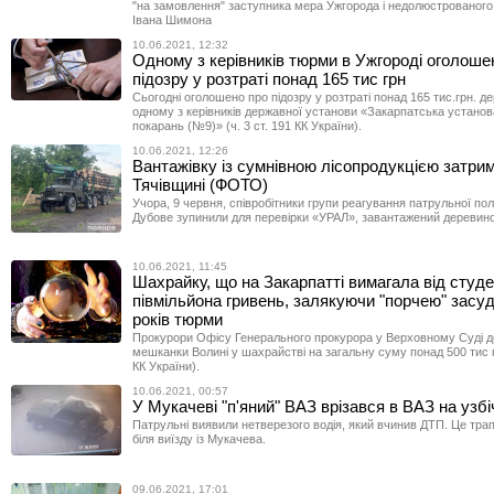
"на замовлення" заступника мера Ужгорода і недолюстрованого
Івана Шимона
10.06.2021, 12:32
Одному з керівників тюрми в Ужгороді оголоше
підозру у розтраті понад 165 тис грн
Сьогодні оголошено про підозру у розтраті понад 165 тис.грн. д
одному з керівників державної установи «Закарпатська устано
покарань (№9)» (ч. 3 ст. 191 КК України).
10.06.2021, 12:26
Вантажівку із сумнівною лісопродукцією затри
Тячівщині (ФОТО)
Учора, 9 червня, співробітники групи реагування патрульної полі
Дубове зупинили для перевірки «УРАЛ», завантажений деревин
10.06.2021, 11:45
Шахрайку, що на Закарпатті вимагала від студ
півмільйона гривень, залякуючи "порчею" засу
років тюрми
Прокурори Офісу Генерального прокурора у Верховному Суді д
мешканки Волині у шахрайстві на загальну суму понад 500 тис гр
КК України).
10.06.2021, 00:57
У Мукачеві "п'яний" ВАЗ врізався в ВАЗ на узбі
Патрульні виявили нетверезого водія, який вчинив ДТП. Це тра
біля виїзду із Мукачева.
09.06.2021, 17:01