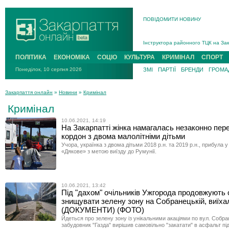
ПОВІДОМИТИ НОВИНУ
На війні загинув 26-річний військо
Інструктора районного ТЦК на Зак
В Ужгороді попрощаються із полег
ПОЛІТИКА
ЕКОНОМІКА
СОЦІО
КУЛЬТУРА
КРИМІНАЛ
СПОРТ
В Ужгороді 5 серпня попрощаються
Понеділок, 10 серпня 2026
ЗМІ
ПАРТІЇ
БРЕНДИ
ГРОМАД
Підтвердили загибель захисника і
На війні з рф поліг військовий з 
Закарпаття онлайн
»
Новини
»
Кримінал
На війні загинув 26-річний військо
Кримінал
10.06.2021, 14:19
На Закарпатті жінка намагалась незаконно пер
кордон з двома малолітніми дітьми
Учора, українка з двома дітьми 2018 р.н. та 2019 р.н., прибула 
«Дякове» з метою виїзду до Румунії.
10.06.2021, 13:42
Під "дахом" очільників Ужгорода продовжують
знищувати зелену зону на Собранецькій, виїхал
(ДОКУМЕНТИ) (ФОТО)
Йдеться про зелену зону із унікальними акаціями по вул. Собран
забудовник "Газда" вирішив самовільно "закатати" в асфальт пі