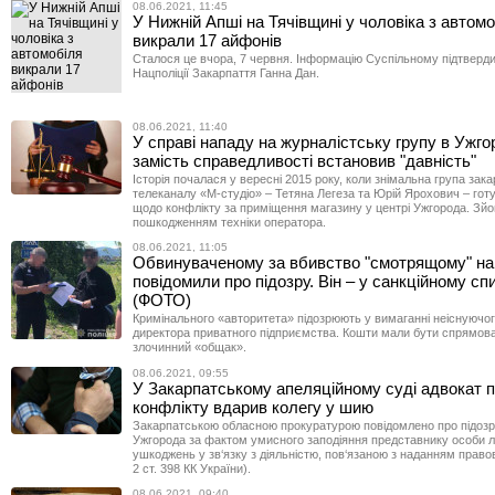
08.06.2021, 11:45
У Нижній Апші на Тячівщині у чоловіка з автом
викрали 17 айфонів
Сталося це вчора, 7 червня. Інформацію Суспільному підтверд
Нацполіції Закарпаття Ганна Дан.
08.06.2021, 11:40
У справі нападу на журналістську групу в Ужго
замість справедливості встановив "давність"
Історія почалася у вересні 2015 року, коли знімальна група зак
телеканалу «М-студіо» – Тетяна Легеза та Юрій Ярохович – гот
щодо конфлікту за приміщення магазину у центрі Ужгорода. Зйо
пошкодженням техніки оператора.
08.06.2021, 11:05
Обвинуваченому за вбивство "смотрящому" на 
повідомили про підозру. Він – у санкційному с
(ФОТО)
Кримінального «авторитета» підозрюють у вимаганні неіснуючог
директора приватного підприємства. Кошти мали бути спрямован
злочинний «общак».
08.06.2021, 09:55
У Закарпатському апеляційному суді адвокат п
конфлікту вдарив колегу у шию
Закарпатською обласною прокуратурою повідомлено про підозр
Ужгорода за фактом умисного заподіяння представнику особи л
ушкоджень у зв‘язку з діяльністю, пов‘язаною з наданням правов
2 ст. 398 КК України).
08.06.2021, 09:40