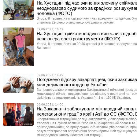
На Хустщині під час вчинення злочину спіймал
неодноразово судимого за крадіжки розшукува
чоловіка (ФОТО)
Вчора, 8 червня, на місці злочину «на гарячому» поліцейські Х
спіймали 22-річного мешканця сусіднього району.
09.06.2021, 16:49
На Хустщині трійко молодиків винесли з підсоб
пенсіонера електроінструменти (ФОТО)
Учора, 8 червня, близько 20:40 до поліції із заявою звернувся п
Вишково
09.06.2021, 14:19
Погоджено підозру закарпатцеві, який закликав
меж державного кордону України
За процесуального керівництва Закарпатської обласної прокур
мешканцеві області повідомлено про підозру у посяганні на тер
цілісність та недоторканість України (ч. 1 ст. 110 КК України).
09.06.2021, 14:06
На Закарпатті заблокували міжнародний канал
нелегальної міграції з країн Азії до ЄС (ФОТО,
Оперативники міграційної поліції Закарпаття, у співпраці зі спів
Управління Служби безпеки України в Закарпатській області та
прикордонниками, за процесуального керівництва обласної прок
результаті тривалої оперативної роботи припинили функціонуван
міжнародного каналу нелегальної міграції.