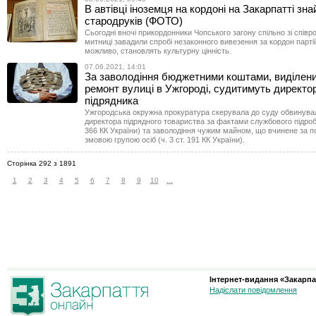
В автівці іноземця на кордоні на Закарпатті зн
стародруків (ФОТО)
Сьогодні вночі прикордонники Чопського загону спільно зі співр
митниці завадили спробі незаконного вивезення за кордон партії к
можливо, становлять культурну цінність.
07.06.2021, 14:01
За заволодіння бюджетними коштами, виділен
ремонт вулиці в Ужгороді, судитимуть директо
підрядника
Ужгородська окружна прокуратура скерувала до суду обвинува
директора підрядного товариства за фактами службового підробл
366 КК України) та заволодіння чужим майном, що вчинене за 
змовою групою осіб (ч. 3 ст. 191 КК України).
Сторінка 292 з 1891
1
2
3
4
5
6
7
8
9
10
...
Інтернет-видання «Закарпа
Надіслати повідомлення