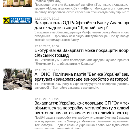
(Мовою оригіналу)
Производители вин болгарской линейки «Тамянка», «Кадарка»
кровь», «Монастырская изба» и «Шепот Монаха» могут свернут
за спада потребительского спроса на эти некогда популярные 
12.10.2007, 19:17
Закарпатська ОД Райффайзен Банку Аваль пр
для вкладників акцію "Щедрий вечір"
Закарпатська обласна дирекція Райффайзен Банку Аваль пров
вкладників — фізичних осіб акцію «Щедрий вечір». Про це повід
зв’язків з громадськістю банку.
12.10.2007, 16:52
Екотуризм на Закарпатті може покращити добр
сільських громад
10-12 жовтня у м. Рахів проходила Міжнародна науково-практи
“Екотуризм і сталий розвиток у Карпатах”.
12.10.2007, 09:18
АНОНС: Політична партія "Велика Україна" зак
врятувати закарпатське виноробство автопроб
14-19 жовтня 2007 року в Україні відбудеться беспрецендентна 
автопробіг: “Врятуймо закарпатське вино!».
12.10.2007, 07:23
Закарпаття: Українсько-словацьке СП "Олміте
візьметься за переробку металобрухту з алюмі
виготовлення автозапчастин та алюмінієвого 
Подібні цехи з переробки металобрухту раніше були на Закарпа
всіх підприємствах: в Ужгороді, Мукачеві, Великому Березному
Технолоджі» — єдине спільне українсько-словацьке підприємст
розташоване у передмісті Чопа.