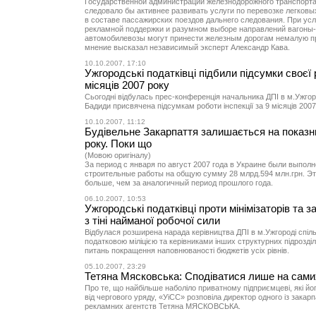
Государственной администрации железнодорожного транспорта
следовало бы активнее развивать услуги по перевозке легков
в составе пассажирских поездов дальнего следования. При ус
рекламной поддержки и разумном выборе направлений вагоны-
автомобилевозы могут принести железным дорогам немалую п
мнение высказал независимый эксперт Александр Кава.
10.10.2007, 17:10
Ужгородські податківці підбили підсумки своєї 
місяців 2007 року
Сьогодні відбулась прес-конференція начальника ДПІ в м.Ужгоро
Бадиди присвячена підсумкам роботи інспекції за 9 місяців 2007
10.10.2007, 11:12
Будівельне Закарпаття залишається на показн
року. Поки що
(Мовою оригіналу)
За период с января по август 2007 года в Украине были выпол
строительные работы на общую сумму 28 млрд.594 млн.грн. Эт
больше, чем за аналогичный период прошлого года.
06.10.2007, 10:53
Ужгородські податківці проти мінімізаторів та 
з тіні найманої робочої сили
Відбулася розширена нарада керівництва ДПІ в м.Ужгороді спіль
податковою міліцією та керівниками інших структурних підрозділів
питань покращення наповнюваності бюджетів усіх рівнів.
05.10.2007, 23:29
Тетяна Мясковська: Сподіватися лише на сами
Про те, що найбільше наболіло приватному підприємцеві, які йо
від чергового уряду, «УіСС» розповіла директор одного із закар
рекламних агентств Тетяна МЯСКОВСЬКА.