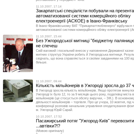
11.10.2007, 17:14
Закарпатські спеціалісти побували на презента
автоматизованої системи комерційного обліку
електроенергії (АСКОЕ) в Івано-Франківську
В Івано-Франківському ВАТ "Прикарпаттяобленерго" відбулася 
автоматизованої системи комерційного обліку електроенергії (
11.10.2007, 15:44
Без Ужгородської митниці "бюджетну паляницю
не спечеш
Свій вагомий і посильний внесок у наповнення Державної казни
митних структур України робить й Ужгородська митниця. Резуль
свідчать, що вона справляється зі своїми завданнями на 100 відс
більше.
11.10.2007, 09:44
Кількість мільйонерів в Ужгороді зросла до 37 
В Ужгороді зросла кількість мільйонерів. Якщо протягом минуло
Ужгороді їх було 12, то за 9 місяців цього року, податківці міста
мільйонерів (це стосується обсягу виручки, – ЗІК.). В основно
діяльності мільйонерів – торгівля. Про це учора, 10 жовтня, під 
конференції розповів начальник управління оподаткування фізич
м. Ужгороді Юрій Сарай.
10.10.2007, 17:52
Пасажирський потяг "Ужгород-Київ" перевозит
...автівки?!?
(Мовою оригіналу)