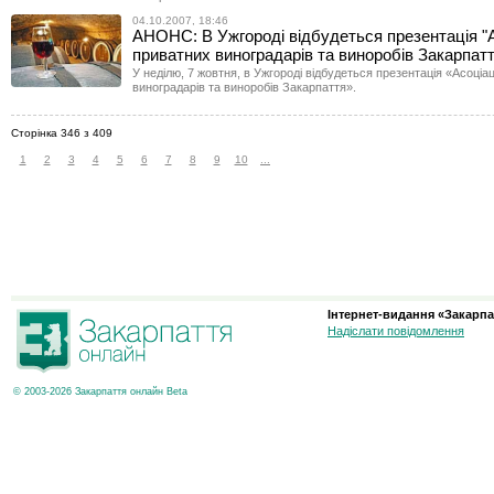
04.10.2007, 18:46
АНОНС: В Ужгороді відбудеться презентація "А
приватних виноградарів та виноробів Закарпатт
У неділю, 7 жовтня, в Ужгороді відбудеться презентація «Асоціац
виноградарів та виноробів Закарпаття».
Сторінка 346 з 409
1
2
3
4
5
6
7
8
9
10
...
Інтернет-видання «Закарпа
Надіслати повідомлення
© 2003-2026 Закарпаття онлайн Beta