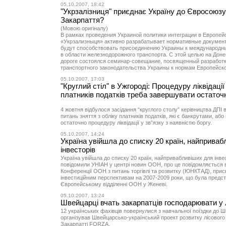
05.10.2007, 18:42
"Укрзалізниця" приєднає Україну до Євросоюзу
Закарпаття?
(Мовою оригіналу)
В рамках проведения Украиной политики интеграции в Европей
«Укрзализныця» активно разрабатывает нормативные докумен
будут способствовать присоединению Украины к международн
в области железнодорожного транспорта. С этой целью на Дон
дороге состоялся семинар-совещание, посвященный разработк
транспортного законодательства Украины к нормам Европейск
05.10.2007, 17:03
"Круглий стіл" в Ужгороді: Процедуру ліквідації
платників податків треба завершувати остаточ
4 жовтня відбулося засідання “круглого столу” керівництва ДПІ в
питань зняття з обліку платників податків, які є банкрутами, аб
остаточно процедуру ліквідації у зв”язку з наявністю боргу.
05.10.2007, 14:24
Україна увійшла до списку 20 країн, найприва
інвесторів
Україна увійшла до списку 20 країн, найпривабливіших для інвес
повідомили УНІАН у центрі новин ООН, про це повідомляється в 
Конференції ООН з питань торгівлі та розвитку (ЮНКТАД), прис
інвестиційним перспективам на 2007-2009 роки, що була предс
Європейському відділенні ООН у Женеві.
05.10.2007, 13:24
Швейцарці вчать закарпатців господарювати у 
12 українських фахівців повернулися з навчальної поїздки до Шв
організував Швейцарсько-український проект розвитку лісового
Закарпатті FORZA.