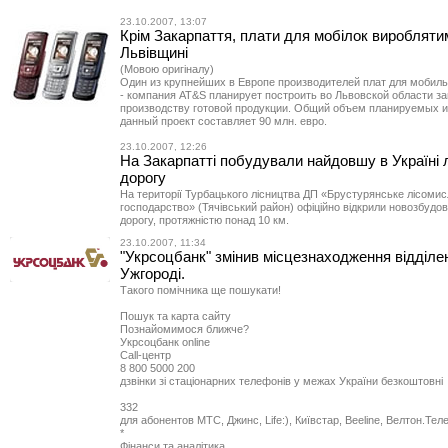
23.10.2007, 13:07
Крім Закарпаття, плати для мобілок вироблятим
Львівщині
(Мовою оригіналу)
Один из крупнейших в Европе производителей плат для мобил
- компания АТ&S планирует построить во Львовской области за
производству готовой продукции. Общий объем планируемых и
данный проект составляет 90 млн. евро.
23.10.2007, 12:26
На Закарпатті побудували найдовшу в Україні 
дорогу
На території Турбацького лісництва ДП «Брустурянське лісоми
господарство» (Тячівський район) офіційно відкрили новозбудов
дорогу, протяжністю понад 10 км.
23.10.2007, 11:34
"Укрсоцбанк" змінив місцезнаходження відділе
Ужгороді.
Такого помічника ще пошукати!
Пошук та карта сайту
Познайомимося ближче?
Укрсоцбанк online
Call-центр
8 800 5000 200
дзвінки зі стаціонарних телефонів у межах України безкоштовні
332
для абонентов МТС, Джинс, Life:), Київстар, Beeline, Велтон.Тел
*
Фінанси та аналітика