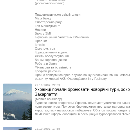
(російською мовою)
Працевлаштуємо світлі голови
Місія банку
Спостережна рада
Топ-менеджмент
Новини
Банк у ЗМІ
Інформаційний бюлетень «Мій банк»
Прес-кіт
Історія
Оргструктура
Корпоративний кодекс
Якість обслуговування
Банки-кореспонденти
Робота в банку
Фінансова та ін. звітність
Кредитні рейтинги
Про це повідомила прес-служба банку із посиланням на началь
розвитку мережі АКБ «Укрсоцбанк» Інгу Горінову.
22.10.2007, 22:33
Українці почали бронювати новорічні тури, зок
Закарпаття
(Мовою оригіналу)
Туристические операторы Украины отмечают увеличение заказ
новогодние туры. При этом бронируются места как на горнолы
курортах,так и на морском побережье. Об этом корреспондент
ЛІГАБізнесІнформ сообщили в ассоциации туроператоров "Гама
22.10.2007, 17:55