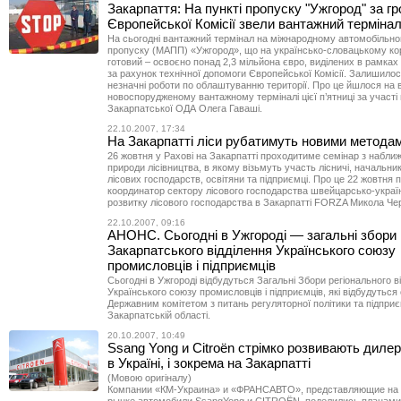
Закарпаття: На пункті пропуску "Ужгород" за гр
Європейської Комісії звели вантажний терміна
На сьогодні вантажний термінал на міжнародному автомобільно
пропуску (МАПП) «Ужгород», що на українсько-словацькому кор
готовий – освоєно понад 2,3 мільйона євро, виділених в рамках
за рахунок технічної допомоги Європейської Комісії. Залишило
незначні роботи по облаштуванню території. Про це йшлося на в
новоспорудженому вантажному терміналі цієї п’ятниці за участі
Закарпатської ОДА Олега Гаваші.
22.10.2007, 17:34
На Закарпатті ліси рубатимуть новими метода
26 жовтня у Рахові на Закарпатті проходитиме семінар з набли
природи лісівництва, в якому візьмуть участь лісничі, начальники
лісових господарств, освітяни та підприємці. Про це 22 жовтня 
координатор сектору лісового господарства швейцарсько-украї
розвитку лісового господарства в Закарпатті FORZA Микола Че
22.10.2007, 09:16
АНОНС. Сьогодні в Ужгороді — загальні збори
Закарпатського відділення Українського союзу
промисловців і підприємців
Сьогодні в Ужгороді відбудуться Загальні Збори регіонального в
Українського союзу промисловців і підприємців, які відбудуться 
Державним комітетом з питань регуляторної політики та підпри
Закарпатській області.
20.10.2007, 10:49
Ssang Yong и Citroёn стрімко розвивають дилер
в Україні, і зокрема на Закарпатті
(Мовою оригіналу)
Компании «КМ-Украина» и «ФРАНСАВТО», представляющие на