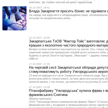
комплекс. До справи залучив місцевих підприємців.
18.10.2007, 18:41
Влада Закарпаття просить бізнес не піднімати ц
На нараді, яка відбулася в облдержадміністрації, обговорювалас
ситуація на продовольчому ринку.
18.10.2007, 16:59
Закарпатське ТзОВ "Фактор Тойс" виготовляє д
іграшки з екологічно чистого природного матері
Вечірні сутінки непомітно опускаються на землю. Ось і перші зор
червоним намистом прикрасили голубий купол осіннього неба. 
будинку в центрі Загаття під”їжджає „Мерседес” – додому пове
обійстя.
17.10.2007, 17:35
На черговій сесії Закарпатської облради депут
стимулюватимуть роботу Ужгородського аероп
23 жовтня відбудеться сесія Закарпатської обласної ради. Від у
розпочали роботу спільні комісії, на яких депутати розпочали о
проектів рішень з тих питань, що виносяться на розгляд 11 сесії
17.10.2007, 13:28
Птахофабрику "Ужгородська" купила фірма з ів
франківського Снятина
(Мовою оригіналу)
ООО "Производственно-коммерческая фирма "Варто" (Снятын,
Франковская обл.), входящее в промышленную группу одной и