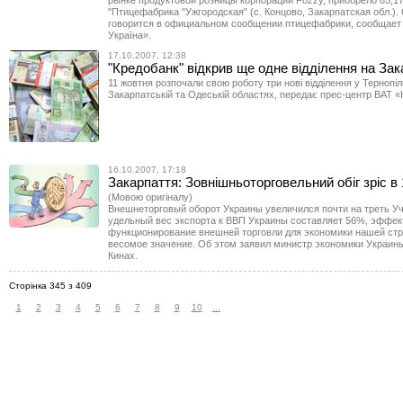
рынке продуктовой розницы корпорации Fozzy, приобрело 85,
"Птицефабрика "Ужгородская" (с. Концово, Закарпатская обл.).
говорится в официальном сообщении птицефабрики, сообщает 
Україна».
17.10.2007, 12:38
"Кредобанк" відкрив ще одне відділення на Зак
11 жовтня розпочали свою роботу три нові відділення у Тернопіл
Закарпатській та Одеській областях, передає прес-центр ВАТ «
16.10.2007, 17:18
Закарпаття: Зовнішньоторговельний обіг зріс в 
(Мовою оригіналу)
Внешнеторговый оборот Украины увеличился почти на треть Уч
удельный вес экспорта к ВВП Украины составляет 56%, эффек
функционирование внешней торговли для экономики нашей ст
весомое значение. Об этом заявил министр экономики Украин
Кинах.
Сторінка 345 з 409
1
2
3
4
5
6
7
8
9
10
...