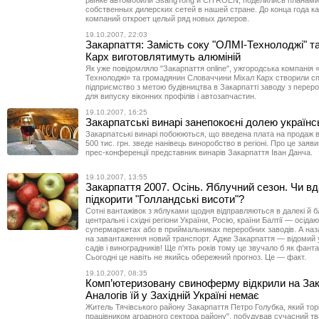
рынке автомобили SsangYong и CITROЁN, поделились планами
собственных дилерских сетей в нашей стране. До конца года к
компаний откроет целый ряд новых дилеров.
19.10.2007, 22:03
Закарпаття: Замість соку "ОЛМІ-Технолоджі" т
Карх виготовлятимуть алюміній
Як уже повідомляло "Закарпаття online", ужгородська компанія
Технолоджі» та громадянин Словаччини Міхал Карх створили сп
підприємство з метою будівництва в Закарпатті заводу з перер
для випуску віконних профілів і автозапчастин.
19.10.2007, 16:25
Закарпатські винарі занепокоєні долею українс
Закарпатські винарі побоюються, що введена плата на продаж в
500 тис. грн. зведе нанівець виноробство в регіоні. Про це заяви
прес-конференції представник винарів Закарпаття Іван Данча.
19.10.2007, 13:55
Закарпаття 2007. Осінь. Яблучний сезон. Чи в
підкорити "Голландські висоти"?
Сотні вантажівок з яблуками щодня відправляються в далекі й б
центральні і східні регіони України, Росію, країни Балтії — осід
супермаркетах або в приймальниках переробних заводів. А на
на завантаження новий транспорт. Адже Закарпаття — відомий 
садів і виноградників! Ще п'ять років тому це звучало б як фант
Сьогодні це навіть не якийсь обережний прогноз. Це — факт.
19.10.2007, 08:35
Комп’ютеризовану свиноферму відкрили на Зак
Аналогів їй у Західній Україні немає
Житель Тячівського району Закарпаття Петро Голубка, який тор
працівником аграрного сектора району", побудував сучасний т