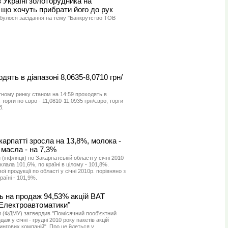
в Україні золоторудника на
, що хочуть прибрати його до рук
дбулося засідання на тему "Банкрутство ТОВ
дять в діапазоні 8,0635-8,0710 грн/
тному ринку станом на 14:59 проходять в
, торги по євро - 11,0810-11,0935 грн/євро, торги
б.
акарпатті зросла на 13,8%, молока -
, масла - на 7,3%
(інфляції) по Закарпатській області у січні 2010
клала 101,6%, по країні в цілому - 101,8%.
ї продукції по області у січні 2010р. порівняно з
раїні - 101,9%.
ь на продаж 94,53% акцій ВАТ
"Електроавтоматики"
 (ФДМУ) затвердив "Помісячний пооб'єктний
ж у січні - грудні 2010 року пакетів акцій
ингових компаній". Про це йдеться у