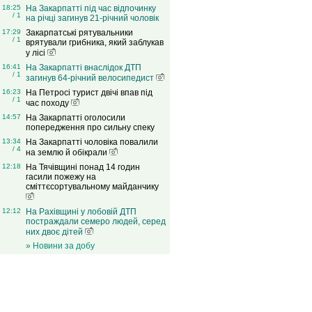
18:25
На Закарпатті під час відпочинку
/ 1
на річці загинув 21-річний чоловік
17:29
Закарпатські рятувальники
/ 1
врятували грибника, який заблукав
у лісі
16:41
На Закарпатті внаслідок ДТП
/ 1
загинув 64-річний велосипедист
16:23
На Петросі турист двічі впав під
/ 1
час походу
14:57
На Закарпатті оголосили
попередження про сильну спеку
13:34
На Закарпатті чоловіка повалили
/ 4
на землю й обікрали
12:18
На Тячівщині понад 14 годин
гасили пожежу на
сміттєсортувальному майданчику
12:12
На Рахівщині у лобовій ДТП
постраждали семеро людей, серед
них двоє дітей
» Новини за добу