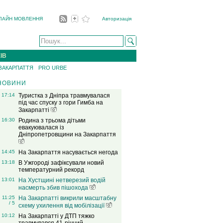
ЛАЙН МОВЛЕННЯ
Авторизація
ІВ
 ЗАКАРПАТТЯ
PRO URBE
НОВИНИ
17:14
Туристка з Дніпра травмувалася
під час спуску з гори Гимба на
Закарпатті
16:30
Родина з трьома дітьми
евакуювалася із
Дніпропетровщини на Закарпаття
14:45
На Закарпаття насувається негода
13:18
В Ужгороді зафіксували новий
температурний рекорд
13:01
На Хустщині нетверезий водій
насмерть збив пішохода
11:25
На Закарпатті викрили масштабну
/ 5
схему ухилення від мобілізації
10:12
На Закарпатті у ДТП тяжко