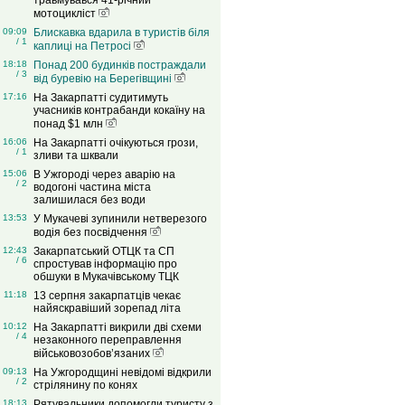
травмувався 41-річний
мотоцикліст
09:09
Блискавка вдарила в туристів біля
/ 1
каплиці на Петросі
18:18
Понад 200 будинків постраждали
/ 3
від буревію на Берегівщині
17:16
На Закарпатті судитимуть
учасників контрабанди кокаїну на
понад $1 млн
16:06
На Закарпатті очікуються грози,
/ 1
зливи та шквали
15:06
В Ужгороді через аварію на
/ 2
водогоні частина міста
залишилася без води
13:53
У Мукачеві зупинили нетверезого
водія без посвідчення
12:43
Закарпатський ОТЦК та СП
/ 6
спростував інформацію про
обшуки в Мукачівському ТЦК
11:18
13 серпня закарпатців чекає
найяскравіший зорепад літа
10:12
На Закарпатті викрили дві схеми
/ 4
незаконного переправлення
військовозобов’язаних
09:13
На Ужгородщині невідомі відкрили
/ 2
стрілянину по конях
18:13
Рятувальники допомогли туристу з