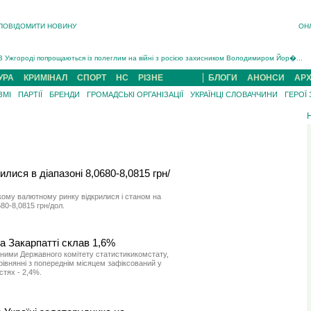
ПОВІДОМИТИ НОВИНУ
ОН
Інструктора районного ТЦК на Закарпатті судитимуть за обвинуваченням у катув...
В Ужгороді попрощаються із полеглим на війні з росією захисником Володимиром Йор�...
В Ужгороді 5 серпня попрощаються із захисником Богданом Югасом, який два роки �...
Підтвердили загибель захисника із Нанкова на Хустщині Юліана Гербея (ФОТО)[/gree...
УРА
КРИМІНАЛ
СПОРТ
НС
РІЗНЕ
БЛОГИ
АНОНСИ
АРХ
На війні з рф поліг військовий з Виноградова Ігнат Роздяловський (ФОТО)...
ЗМІ
ПАРТІЇ
БРЕНДИ
ГРОМАДСЬКІ ОРГАНІЗАЦІЇ
УКРАЇНЦІ СЛОВАЧЧИНИ
ГЕРОЇ
На Хустщині внаслідок ДТП за участі трьох авто постраждали 13 людей (ФОТО)...
Інструктора районного ТЦК на Закарпатті судитимуть за обвинувачен...
илися в діапазоні 8,0680-8,0815 грн/
кому валютному ринку відкрилися і станом на
680-8,0815 грн/дол.
 на Закарпатті склав 1,6%
 даними Державного комітету статистикикомстату,
орівнянні з попереднім місяцем зафіксований у
стях - 2,4%.