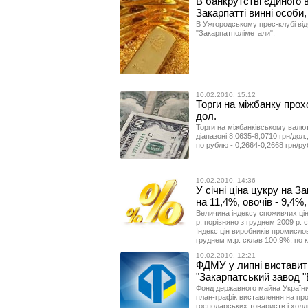
В банкрутстві єдиного 
Закарпатті винні особи
В Ужгородському прес-клубі ві
"Закарпатполіметали".
10.02.2010, 15:12
Торги на міжбанку прохо
дол.
Торги на міжбанківському валю
діапазоні 8,0635-8,0710 грн/дол.
по рублю - 0,2664-0,2668 грн/ру
10.02.2010, 14:36
У січні ціна цукру на З
на 11,4%, овочів - 9,4%
Величина індексу споживчих цін 
р. порівняно з груднем 2009 р. с
Індекс цін виробників промислово
груднем м.р. склав 100,9%, по к
10.02.2010, 12:21
ФДМУ у липні виставит
"Закарпатський завод 
Фонд державного майна України
план-графік виставлення на прода
господарських товариств і холд