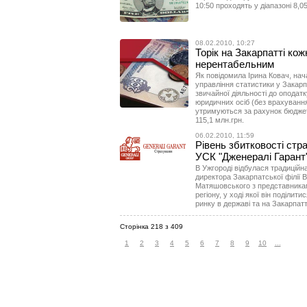
10:50 проходять у діапазоні 8,0
08.02.2010, 10:27
Торік на Закарпатті ко
нерентабельним
Як повідомила Ірина Ковач, нач
управління статистики у Закарп
звичайної діяльності до оподатк
юридичних осіб (без врахуванн
утримуються за рахунок бюджет
115,1 млн.грн.
06.02.2010, 11:59
Рівень збитковості стр
УСК "Дженералі Гарант" 
В Ужгороді відбулася традиційн
директора Закарпатської філії 
Матяшовського з представниками
регіону, у ході якої він поділи
ринку в державі та на Закарпатт
Сторінка 218 з 409
1
2
3
4
5
6
7
8
9
10
...