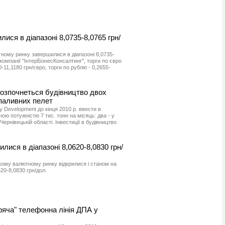
лися в діапазоні 8,0735-8,0765 грн/
ному ринку завершилися в діапазоні 8,0735-
 компанії "ІнтерБізнесКонсалтинг", торги по євро
-11,1180 грн/євро, торги по рублю - 0,2655-
розпочнеться будівництво двох
 паливних пелет
y Development до кінця 2010 р. ввести в
ою потужністю 7 тис. тонн на місяць: два - у
 Чернівецькій області. Інвестиції в будівництво
илися в діапазоні 8,0620-8,0830 грн/
кому валютному ринку відкрилися і станом на
620-8,0830 грн/дол.
ряча" телефонна лінія ДПА у