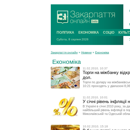
ПОЛІТИКА
ЕКОНОМІКА
СОЦІО
КУЛЬТ
Субота, 8 серпня 2026
Закарпаття онлайн
»
Новини
»
Економіка
Економіка
11.02.2010, 10:37
Торги на міжбанку відкр
дол.
Торги по долару на міжбанківсь
10:21 проходять у діапазоні 8,0
11.02.2010, 10:01
У січні рівень інфляції
В Україні в січні 2010 року, за
найбільший рівень інфляції в п
Миколаївській та Одеській обла
10.02.2010, 15:18