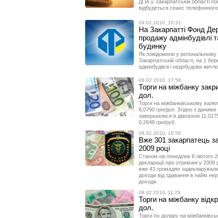
ДПА у Закарпатській області по
відбудеться сеанс телефонного з
09.02.2010, 10:31
На Закарпатті Фонд Де
продажу адмінбудівлі 
будинку
Як повідомили у регіональному
Закарпатській області, на 1 бе
адмінбудівлі і недобудови житло
08.02.2010, 17:58
Торги на міжбанку закри
дол.
Торги на міжбанківському валют
8,0790 грн/дол. Згідно з даними
завершилися в діапазоні 11,0175
0,2648 грн/руб.
08.02.2010, 16:58
Вже 301 закарпатець з
2009 році
Станом на понеділок 8 лютого 2
декларації про отримані у 2009
вже 43 громадян задекларували 
доходи від здавання в найм нер
доходи.
08.02.2010, 11:29
Торги на міжбанку відкр
дол.
Торги по долару на міжбанківсь