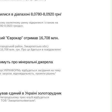
илися в діапазоні 8,0780-8,0920 грн/
кому валютному ринку відкрилися і станом на
780-8,0920 грн/дол.
кий "Єврокар" отримав 16,708 млн.
жгородський район, Закарпатська обл.)
6,708 млн. грн. Про це йдеться в повідомленні
имуть про мінеральні джерела
нтрі УКРІНФОРМу відбудеться засідання на тему
 загрози, відповідальність, проекти рішень"
ував єдиний в Україні золоторудник
в Ужгородському прес-клубі відбудеться
о ТОВ "Закарпатполіметали".