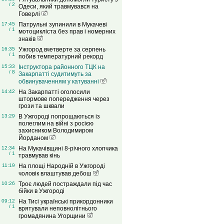
/ 2
Одеси, який травмувався на
Говерлі
17:45
Патрульні зупинили в Мукачеві
/ 1
мотоцикліста без прав і номерних
знаків
16:35
Ужгород вчетверте за серпень
/ 1
побив температурний рекорд
15:33
Інструктора районного ТЦК на
/ 8
Закарпатті судитимуть за
обвинуваченням у катуванні
14:42
На Закарпатті оголосили
штормове попередження через
грози та шквали
13:29
В Ужгороді попрощаються із
полеглим на війні з росією
захисником Володимиром
Йорданом
12:34
На Мукачівщині 8-річного хлопчика
/ 1
травмував кінь
11:19
На площі Народній в Ужгороді
чоловік влаштував дебош
10:26
Троє людей постраждали під час
бійки в Ужгороді
09:12
На Тисі українські прикордонники
/ 1
врятували неповнолітнього
громадянина Угорщини