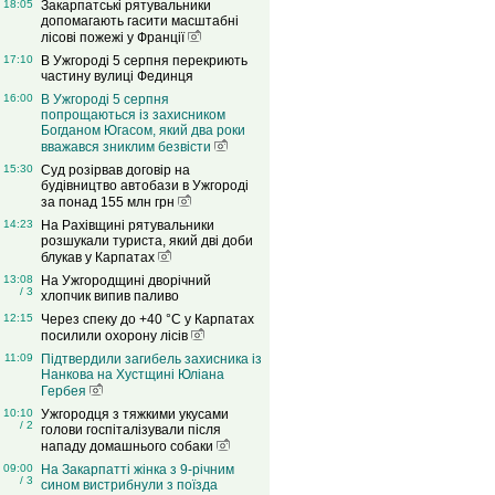
18:05
Закарпатські рятувальники
допомагають гасити масштабні
лісові пожежі у Франції
17:10
В Ужгороді 5 серпня перекриють
частину вулиці Фединця
16:00
В Ужгороді 5 серпня
попрощаються із захисником
Богданом Югасом, який два роки
вважався зниклим безвісти
15:30
Суд розірвав договір на
будівництво автобази в Ужгороді
за понад 155 млн грн
14:23
На Рахівщині рятувальники
розшукали туриста, який дві доби
блукав у Карпатах
13:08
На Ужгородщині дворічний
/ 3
хлопчик випив паливо
12:15
Через спеку до +40 °C у Карпатах
посилили охорону лісів
11:09
Підтвердили загибель захисника із
Нанкова на Хустщині Юліана
Гербея
10:10
Ужгородця з тяжкими укусами
/ 2
голови госпіталізували після
нападу домашнього собаки
09:00
На Закарпатті жінка з 9-річним
/ 3
сином вистрибнули з поїзда