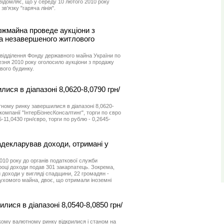
відомляє, що у середу 10 лютого 2010 року
в'язку "гаряча лінія".
ржмайна проведе аукціони з
та незавершеного житлового
 відділення Фонду державного майна України по
резня 2010 року оголосило аукціони з продажу
вого будинку.
лися в діапазоні 8,0620-8,0790 грн/
ному ринку завершилися в діапазоні 8,0620-
 компанії "ІнтерБізнесКонсалтинг", торги по євро
-11,0430 грн/євро, торги по рублю - 0,2645-
адекларував доходи, отримані у
010 року до органів податкової служби
 році доходи подав 301 закарпатець. Зокрема,
доходи у вигляді спадщини, 22 громадян -
ухомого майна, двоє, що отримали іноземні
илися в діапазоні 8,0540-8,0850 грн/
кому валютному ринку відкрилися і станом на