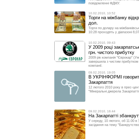
повідомленні ФДМУ.
10.02.2010, 10:52
Торги на міжбанку відкр
дол.
Торги по долару на міжбанківсь
10:28 проходять у діапазоні 8,0
10.02.2010, 09:43
У 2009 році закарпатсь
грн. чистого прибутку
2009 рік компанія "Єврокар" (У
завершила з чистим прибутком 1
компанії.
09.02.2010, 19:05
В УКРІНФОРМІ говорит
Закарпаття
12 лютого 2010 року в прес-це
"Мінеральні джерела Закарпаття:
09.02.2010, 16:44
На Закарпатті збанкрут
У середу, 10 лютого, об 11.00 
засідання на тему "Банкрутств