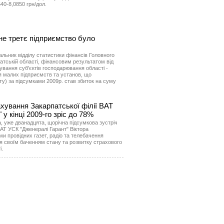
540-8,0850 грн/дол.
жне третє підприємство було
альник відділу статистики фінансів Головного
атській області, фінансовим результатом від
ування суб'єктів господарювання області -
я малих підприємств та установ, що
у) за підсумками 2009р. став збиток на суму
ахування Закарпатської філії ВАТ
у кінці 2009-го зріс до 78%
а, уже дванадцята, щорічна підсумкова зустріч
ВАТ УСК "Дженералі Гарант" Віктора
 провідних газет, радіо та телебачення
тися своїм баченням стану та розвитку страхового
і.