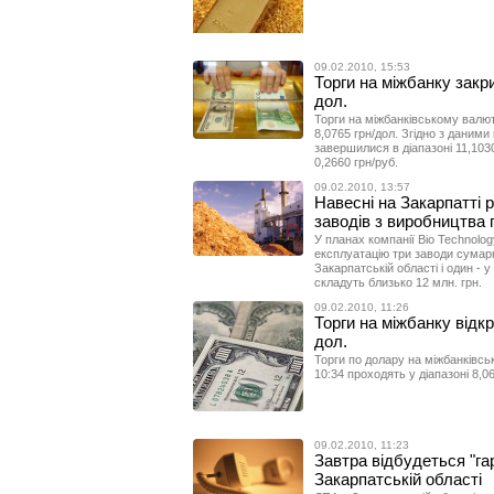
09.02.2010, 15:53
Торги на міжбанку закри
дол.
Торги на міжбанківському валют
8,0765 грн/дол. Згідно з даними
завершилися в діапазоні 11,1030
0,2660 грн/руб.
09.02.2010, 13:57
Навесні на Закарпатті 
заводів з виробництва
У планах компанії Bio Technolog
експлуатацію три заводи сумарн
Закарпатській області і один - у
складуть близько 12 млн. грн.
09.02.2010, 11:26
Торги на міжбанку відкр
дол.
Торги по долару на міжбанківсь
10:34 проходять у діапазоні 8,0
09.02.2010, 11:23
Завтра відбудеться "га
Закарпатській області