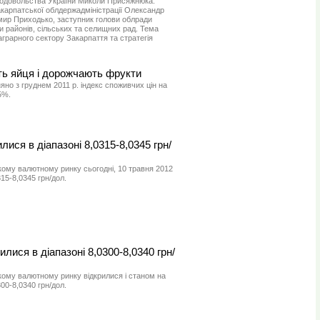
продовольства України Миколи Присяжнюка.
акарпатської облдержадміністрації Олександр
мир Приходько, заступник голови облради
 районів, сільських та селищних рад. Тема
аграрного сектору Закарпаття та стратегія
ть яйця і дорожчають фрукти
няно з груднем 2011 р. індекс споживчих цін на
5%.
лися в діапазоні 8,0315-8,0345 грн/
кому валютному ринку сьогодні, 10 травня 2012
315-8,0345 грн/дол.
илися в діапазоні 8,0300-8,0340 грн/
кому валютному ринку відкрилися і станом на
300-8,0340 грн/дол.