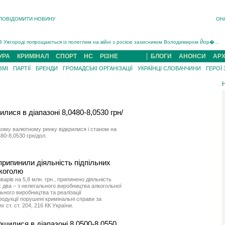
ПОВІДОМИТИ НОВИНУ
ОН
Інструктора районного ТЦК на Закарпатті судитимуть за обвинуваченням у катув...
В Ужгороді попрощаються із полеглим на війні з росією захисником Володимиром Йор�...
В Ужгороді 5 серпня попрощаються із захисником Богданом Югасом, який два роки �...
УРА
КРИМІНАЛ
СПОРТ
НС
РІЗНЕ
БЛОГИ
АНОНСИ
АРХ
Підтвердили загибель захисника із Нанкова на Хустщині Юліана Гербея (ФОТО)[/gree...
ЗМІ
ПАРТІЇ
БРЕНДИ
ГРОМАДСЬКІ ОРГАНІЗАЦІЇ
УКРАЇНЦІ СЛОВАЧЧИНИ
ГЕРОЇ
На війні з рф поліг військовий з Виноградова Ігнат Роздяловський (ФОТО)...
На Хустщині внаслідок ДТП за участі трьох авто постраждали 13 людей (ФОТО)...
Інструктора районного ТЦК на Закарпатті судитимуть за обвинувачен...
илися в діапазоні 8,0480-8,0530 грн/
кому валютному ринку відкрилися і станом на
480-8,0530 грн/дол.
припинили діяльність підпільних
лкоголю
варів на 5,8 млн. грн., припинено діяльність
их два – з нелегального виробництва алкогольної
льного виробництва та реалізації
одукції порушені кримінальні справи за
 ст. ст. 204, 216 КК України.
ршилися в діапазоні 8,0500-8,0550