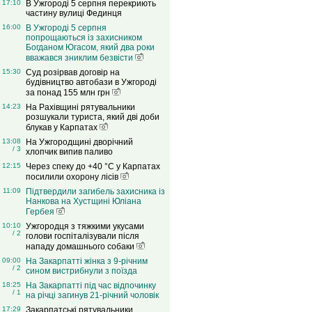
17:10
В Ужгороді 5 серпня перекриють
частину вулиці Фединця
16:00
В Ужгороді 5 серпня
попрощаються із захисником
Богданом Югасом, який два роки
вважався зниклим безвісти
15:30
Суд розірвав договір на
будівництво автобази в Ужгороді
за понад 155 млн грн
14:23
На Рахівщині рятувальники
розшукали туриста, який дві доби
блукав у Карпатах
13:08
На Ужгородщині дворічний
/ 3
хлопчик випив паливо
12:15
Через спеку до +40 °C у Карпатах
посилили охорону лісів
11:09
Підтвердили загибель захисника із
Нанкова на Хустщині Юліана
Гербея
10:10
Ужгородця з тяжкими укусами
/ 2
голови госпіталізували після
нападу домашнього собаки
09:00
На Закарпатті жінка з 9-річним
/ 2
сином вистрибнули з поїзда
18:25
На Закарпатті під час відпочинку
/ 1
на річці загинув 21-річний чоловік
17:29
Закарпатські рятувальники