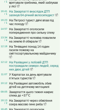
/ 1
врятували грибника, який заблукав
у лісі
16:41
На Закарпатті внаслідок ДТП
/ 1
загинув 64-річний велосипедист
16:23
На Петросі турист двічі впав під
/ 1
час походу
14:57
На Закарпатті оголосили
попередження про сильну спеку
13:34
На Закарпатті чоловіка повалили
/ 4
на землю й обікрали
12:18
На Тячівщині понад 14 годин
гасили пожежу на
сміттєсортувальному майданчику
12:12
На Рахівщині у лобовій ДТП
постраждали семеро людей, серед
них двоє дітей
11:07
У Карпатах за день врятували
п’ятьох туристів
10:12
На Рахівщині автомобіль збив
дітей на дитячому мотоциклі
09:05
Закарпаття цього тижня накриє
спека до +37°C
18:13
На Закарпатті через обміління
/ 2
озера масово гине риба
16:45
На Закарпатті оголосили