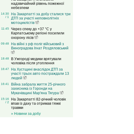
надзвичайний рівень пожежної
небезпеки
14:30
На Закарпатті за добу сталися три
/ 1
ДТП за участі неповнолітніх
мотоциклістів
11:45
Через спеку до +37 °C у
Карпатському регіоні посилили
охорону лісів
09:48
На війні з рф поліг військовий з
Виноградова Ігнат Роздяловський
18:48
В Ужгороді медики врятували
чоловіка після утоплення
16:47
На Хустщині внаслідок ДТП за
участі трьох авто постраждали 13
людей
16:41
Війна забрала життя 25-річного
захисника із Горонди на
Мукачівщині Мар'яна Тягура
15:16
На Закарпатті 82-річний чоловік
/ 2
впав із даху та отримав тяжкі
травми
» Новини за добу