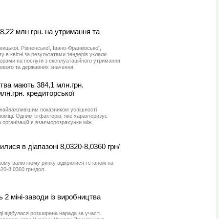
8,22 млн грн. на утримання та
ицької, Рівненської, Івано-Франківської,
у в квітні за результатами тендерів уклали
дорами на послуги з експлуатаційного утримання
цевого та державних значення.
тва мають 384,1 млн.грн.
млн.грн. кредиторської
 найважливішим показником успішності
оміці. Одним із факторів, яке характеризує
 організацій є взаєморозрахунки між
илися в діапазоні 8,0320-8,0360 грн/
кому валютному ринку відкрилися і станом на
320-8,0360 грн/дол.
 2 міні-заводи із виробництва
ді відбулася розширена нарада за участі