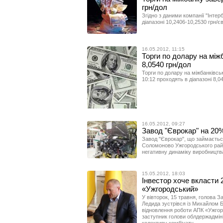
грн/дол
Згідно з даними компанії "Інтер
діапазоні 10,2406-10,2530 грн/єв
16.05.2012, 11:15
Торги по долару на міжб
8,0540 грн/дол
Торги по долару на міжбанківсь
10:12 проходять в діапазоні 8,0
16.05.2012, 09:27
Завод "Єврокар" на 20
Завод "Єврокар", що займаєтьс
Соломоново Ужгородського район
негативну динаміку виробництва
15.05.2012, 18:03
Інвестор хоче вкласти 
«Ужгородський»
У вівторок, 15 травня, голова 
Ледида зустрівся із Михайлом Б
відновлення роботи АПК «Ужгоро
заступник голови облдержадмін