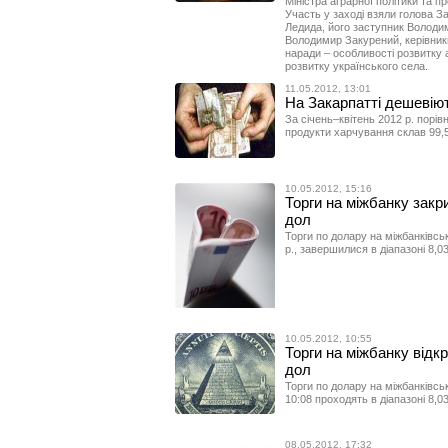
Міністра аграрної політики та 
Участь у заході взяли голова З
Ледида, його заступник Володи
Володимир Закурений, керівники
наради – особливості розвитку 
розвитку українського села.
11.05.2012, 13:01
На Закарпатті дешевію
За січень–квітень 2012 р. порів
продукти харчування склав 99,
10.05.2012, 15:16
Торги на міжбанку закри
дол
Торги по долару на міжбанківсь
р., завершилися в діапазоні 8,0
10.05.2012, 10:55
Торги на міжбанку відкр
дол
Торги по долару на міжбанківсь
10:08 проходять в діапазоні 8,0
08.05.2012, 17:32