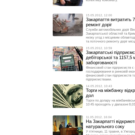
колективу комбінату.
15.05.2012, 12:00
Закарпаття витратить 7
ремонт доріг
Служби автомобільних доріг Вінн
Закарпатської областей та Крим
низку угод з місцевим облавто
та поточного ремонту доріг міс
15.05.2012, 10:59
Закарпатські підприємс
дебіторської та 1157,5 
заборгованості
Фінансовий стан підприємств є
господарювання в ринковій екон
фінансовий стан підприємств та
підприємствами.
14.05.2012, 10:43
Торги на міжбанку відкр
дол
Торги по долару на міжбанківсь
10:45 проходять у діапазоні 8,0
11.05.2012, 16:04
На Закарпатті відкриють
натурального соку
У п’ятницю, 11 травня, в Ужгоро