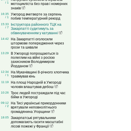
/ 1
мотоцикліста без прав і номерних
знаків
16:35
Ужгород вчетверте за серпень
/ 1
побив температурний рекорд
15:33
Інструктора районного ТЦК на
/ 7
Закарпатті судитимуть за
обвинуваченням у катуванні
14:42
На Закарпатті оголосили
штормове попередження через
грози та шквали
13:29
В Ужгороді попрощаються із
полеглим на війні з росією
захисником Володимиром
Йорданом
12:34
На Мукачівщині 8-річного хлопчика
/ 1
травмував кінь
11:19
На площі Народній в Ужгороді
чоловік влаштував дебош
10:26
Троє людей постраждали під час
бійки в Ужгороді
09:12
На Тисі українські прикордонники
/ 2
врятували неповнолітнього
громадянина Угорщини
18:05
Закарпатські рятувальники
допомагають гасити масштабні
лісові пожежі у Франції