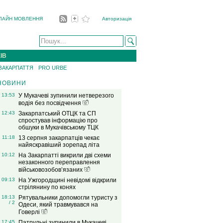
ЛАЙН МОВЛЕННЯ
Авторизація
ІВ
 ЗАКАРПАТТЯ
PRO URBE
НОВИНИ
13:53
У Мукачеві зупинили нетверезого
водія без посвідчення
12:43
Закарпатський ОТЦК та СП
спростував інформацію про
обшуки в Мукачівському ТЦК
11:18
13 серпня закарпатців чекає
найяскравіший зорепад літа
10:12
На Закарпатті викрили дві схеми
незаконного переправлення
військовозобов’язаних
09:13
На Ужгородщині невідомі відкрили
стрілянину по конях
18:13
Рятувальники допомогли туристу з
/ 2
Одеси, який травмувався на
Говерлі
17:45
Патрульні зупинили в Мукачеві