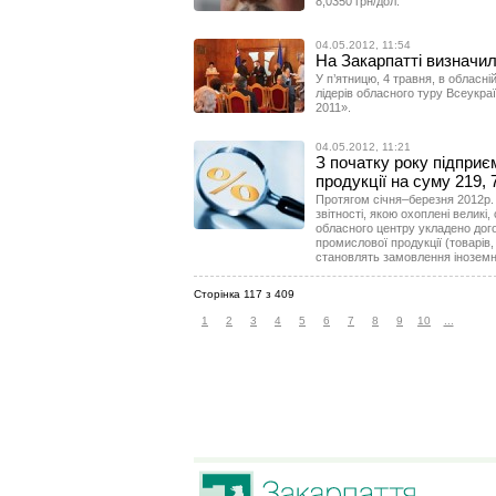
8,0350 грн/дол.
04.05.2012, 11:54
На Закарпатті визначил
У п’ятницю, 4 травня, в обласні
лідерів обласного туру Всеукраї
2011».
04.05.2012, 11:21
З початку року підпри
продукції на суму 219, 
Протягом січня–березня 2012р
звітності, якою охоплені великі
обласного центру укладено дого
промислової продукції (товарів,
становлять замовлення іноземн
Сторінка 117 з 409
1
2
3
4
5
6
7
8
9
10
...