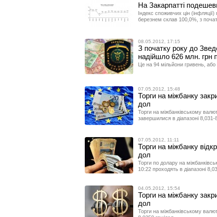
На Закарпатті подешев
Індекс споживчих цін (інфляції) п
березнем склав 100,0%, з почат
08.05.2012, 17:15
З початку року до Зве
надійшло 626 млн. грн 
Це на 94 мільйони гривень, або
07.05.2012, 15:48
Торги на міжбанку закри
дол
Торги на міжбанківському валют
завершилися в діапазоні 8,031-8
07.05.2012, 11:11
Торги на міжбанку відкр
дол
Торги по долару на міжбанківсь
10:22 проходять в діапазоні 8,0
04.05.2012, 15:54
Торги на міжбанку закри
дол
Торги на міжбанківському валют