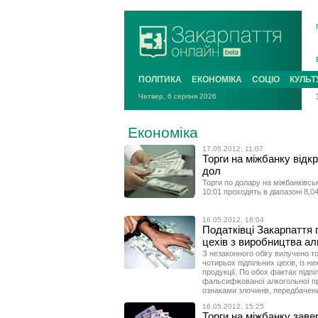
ПОЛІТИКА
ЕКОНОМІКА
СОЦІО
КУЛЬТ
Четвер, 6 серпня 2026
Економіка
17.05.2012, 11:07
Торги на міжбанку відкр
дол
Торги по долару на міжбанківсь
10:01 проходять в діапазоні 8,0
16.05.2012, 16:04
Податківці Закарпаття 
цехів з виробництва а
З незаконного обігу вилучено то
чотирьох підпільних цехів, із н
продукції. По обох фактах підпі
фальсифікованої алкогольної пр
ознаками злочинів, передбачених
16.05.2012, 15:25
Торги на міжбанку заве