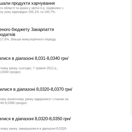
шали продукти харчування
о області та країні у квітні п.р. порівняно з
ку року відповідно 100,1% та 100,7%.
деного бюджету Закарпаття
податків
 17,6%, більше минулорічного періоду.
лися в діапазоні 8,031-8,0340 грн/
ному ринку сьогодні, 7 травня 2012 р.,
,0340 грн/дол.
илися в діапазоні 8,0320-8,0370 грн/
кому валютному ринку відкрилися і станом на
340-8,0380 грн/дол.
лися в діапазоні 8,0320-8,0350 грн/
ному ринку завершилися в діапазоні 8,0320-