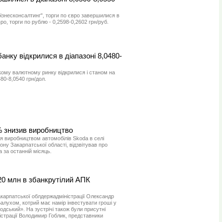
бізнесконсалтинг", торги по євро завершилися в
ро, торги по рублю - 0,2598-0,2602 грн/руб.
анку відкрилися в діапазоні 8,0480-
кому валютному ринку відкрилися і станом на
480-8,0540 грн/дол.
% знизив виробництво
я виробництвом автомобілів Skoda в селі
у Закарпатської області, відзвітував про
 за останній місяць.
20 млн в збанкрутілий АПК
Закарпатської облдержадміністрації Олександр
алухом, котрий має намір інвестувати гроші у
дський». На зустрічі також були присутні
істрації Володимир Гоблик, представники