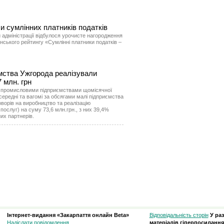
и сумлінних платників податків
й адміністрації відбулося урочисте нагородження
нського рейтингу «Сумлінні платники податків –
ємства Ужгорода реалізували
7 млн. грн
. промисловими підприємствами щомісячної
, середні та вагомі за обсягами малі підприємства
ворів на виробництво та реалізацію
 послуг) на суму 73,6 млн.грн., з них 39,4%
их партнерів.
Інтернет-видання «Закарпаття онлайн Beta»
Відповідальність сторін
У ра
Надіслати повідомлення
матеріалів гіперпосилання