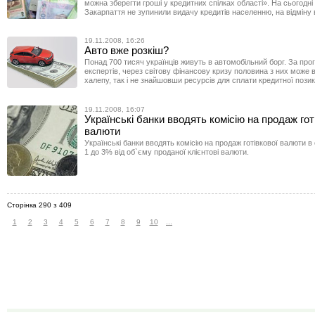
можна зберегти гроші у кредитних спілках області». На сьогодні 
Закарпаття не зупинили видачу кредитів населенню, на відміну в
19.11.2008, 16:26
Авто вже розкіш?
Понад 700 тисяч українців живуть в автомобільний борг. За про
експертів, через світову фінансову кризу половина з них може 
халепу, так і не знайшовши ресурсів для сплати кредитної позик
19.11.2008, 16:07
Українські банки вводять комісію на продаж гот
валюти
Українські банки вводять комісію на продаж готівкової валюти в
1 до 3% від об`єму проданої клієнтові валюти.
Сторінка 290 з 409
1
2
3
4
5
6
7
8
9
10
...