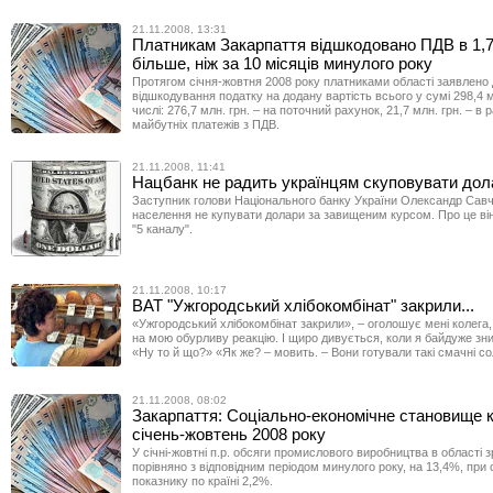
21.11.2008, 13:31
Платникам Закарпаття відшкодовано ПДВ в 1,7
більше, ніж за 10 місяців минулого року
Протягом січня-жовтня 2008 року платниками області заявлено
відшкодування податку на додану вартість всього у сумі 298,4 м
числі: 276,7 млн. грн. – на поточний рахунок, 21,7 млн. грн. – в 
майбутніх платежів з ПДВ.
21.11.2008, 11:41
Нацбанк не радить українцям скуповувати дол
Заступник голови Національного банку України Олександр Савч
населення не купувати долари за завищеним курсом. Про це він
"5 каналу".
21.11.2008, 10:17
ВАТ "Ужгородський хлібокомбінат" закрили...
«Ужгородський хлібокомбінат закрили», – оголошує мені колега,
на мою обурли­ву реакцію. І щиро дивується, коли я байдуже з
«Ну то й що?» «Як же? – мовить. – Вони готували такі смачні со
21.11.2008, 08:02
Закарпаття: Соціально-економічне становище 
січень-жовтень 2008 року
У січні-жовтні п.р. обсяги промислового виробництва в області з
порівняно з відповідним періодом минулого року, на 13,4%, при
показнику по країні 2,2%.