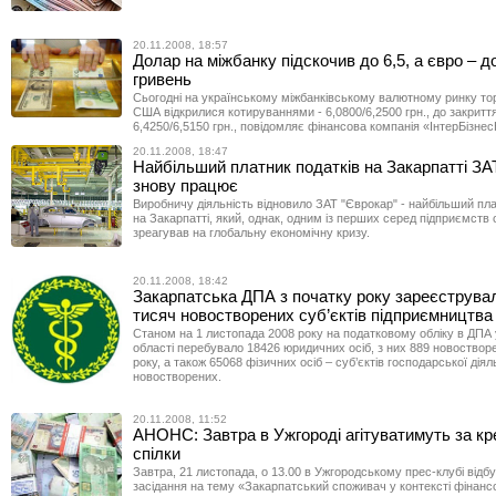
20.11.2008, 18:57
Долар на міжбанку підскочив до 6,5, а євро – д
гривень
Сьогодні на українському міжбанківському валютному ринку то
США відкрилися котируваннями - 6,0800/6,2500 грн., до закриття
6,4250/6,5150 грн., повідомляє фінансова компанія «ІнтерБізне
20.11.2008, 18:47
Найбільший платник податків на Закарпатті ЗА
знову працює
Виробничу діяльність відновило ЗАТ "Єврокар" - найбільший пла
на Закарпатті, який, однак, одним із перших серед підприємств 
зреагував на глобальну економічну кризу.
20.11.2008, 18:42
Закарпатська ДПА з початку року зареєструва
тисяч новостворених суб’єктів підприємництва
Станом на 1 листопада 2008 року на податковому обліку в ДПА 
області перебувало 18426 юридичних осіб, з них 889 новоствор
року, а також 65068 фізичних осіб – суб’єктів господарської діял
новостворених.
20.11.2008, 11:52
АНОНС: Завтра в Ужгороді агітуватимуть за кр
спілки
Завтра, 21 листопада, о 13.00 в Ужгородському прес-клубі відб
засідання на тему «Закарпатський споживач у контексті фінансо