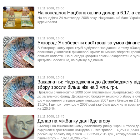
21.11.2008, 23:06
На понеділок Нацбанк оцінив долар в 6.17, а єв
На понеділок 24 листопада 2008 року, Національний банк Україн
курси валют.
21.11.2008, 16:00
Ужгород: Як зберегти свої гроші за умов фінанс
В Ужгородському прес-клубі відбулося засідання на тему «Зак
споживач у контексті фінансової кризи: як можна зберегти гроші
спілках області». На сьогодні кредитні спілки Закарпаття не зу
кредитів населенню, на відміну від банків.
21.11.2008, 15:01
Закарпаття: Надходження до Держбюджету від
збору зросли більш ніж на 9 млн. грн.
Протягом січня-жовтня 2008 року платниками Закарпатської об
до загального фонду Державного бюджету акцизного збору в сумі
що у порівнянні з відповідним періодом 2007 року більше на 2,1 
13,1%. І це при тому, що у 2007 році вже було досягнуто зрост
на 120,5 %.
21.11.2008, 13:45
Долар на міжбанку далі йде вгору
Сьогодні на міжбанківському валютному ринку України торги 
відкрилися зростанням котирувань, яке триває, – 6,2500/6,5500 г
російську валюту піднялися – 0,2235/0,2315 грн., котирування з 
пішли вгору – 7,8205/8,2065 грн.