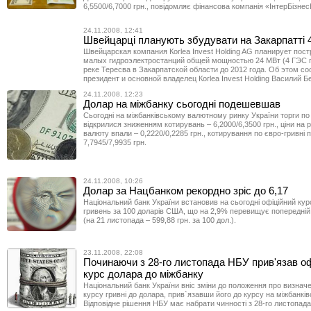
6,5500/6,7000 грн., повідомляє фінансова компанія «ІнтерБізне
24.11.2008, 12:41
Швейцарці планують збудувати на Закарпатті 
Швейцарская компания Кorlea Invest Holding AG планирует пост
малых гидроэлектростанций общей мощностью 24 МВт (4 ГЭС п
реке Тересва в Закарпатской области до 2012 года. Об этом с
президент и основной владелец Кorlea Invest Holding Василий Б
24.11.2008, 12:23
Долар на міжбанку сьогодні подешевшав
Сьогодні на міжбанківському валютному ринку України торги п
відкрилися зниженням котирувань – 6,2000/6,3500 грн., ціни на 
валюту впали – 0,2220/0,2285 грн., котирування по євро-гривні 
7,7945/7,9935 грн.
24.11.2008, 10:26
Долар за Нацбанком рекордно зріс до 6,17
Національний банк України встановив на сьогодні офіційний кур
гривень за 100 доларів США, що на 2,9% перевищує попередній
(на 21 листопада – 599,88 грн. за 100 дол.).
23.11.2008, 22:08
Починаючи з 28-го листопада НБУ прив'язав оф
курс долара до міжбанку
Національний банк України вніс зміни до положення про визначе
курсу гривні до долара, прив`язавши його до курсу на міжбанкі
Відповідне рішення НБУ має набрати чинності з 28-го листопада