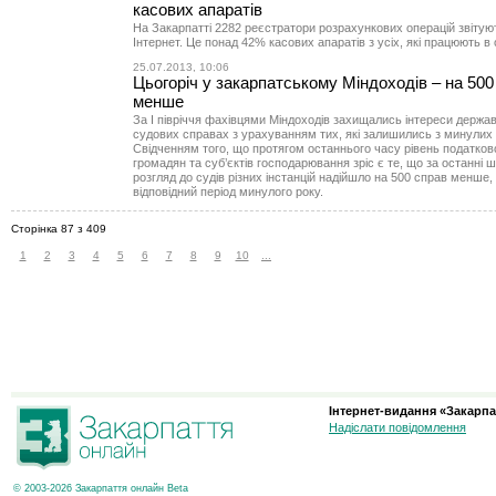
касових апаратів
На Закарпатті 2282 реєстратори розрахункових операцій звітую
Інтернет. Це понад 42% касових апаратів з усіх, які працюють в 
25.07.2013, 10:06
Цьогоріч у закарпатському Міндоходів – на 500
менше
За І півріччя фахівцями Міндоходів захищались інтереси держав
судових справах з урахуванням тих, які залишились з минулих 
Свідченням того, що протягом останнього часу рівень податков
громадян та суб’єктів господарювання зріс є те, що за останні ш
розгляд до судів різних інстанцій надійшло на 500 справ менше, 
відповідний період минулого року.
Сторінка 87 з 409
1
2
3
4
5
6
7
8
9
10
...
Інтернет-видання «Закарпа
Надіслати повідомлення
© 2003-2026 Закарпаття онлайн Beta