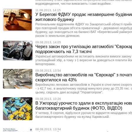
водовідведення, чистки вимагають і самі водойми.
11.08.2013, 14:15
У Берегові ФДМУ продає незавершене будівни
житлового будинку
Регіональним відділенням ФДМУ по Закарпатській області прий
про повторний продаж об’єкта приватизації – державної недобу
будинку, що знаходиться на балансі ВАТ «Берегівський райагро
разом із земельною ділянкою.
09.08.2013, 14:05
Через закон про утилізацію автомобілі "Єврока
подорожчають на 7,3 тисячі
Українські автовиробники не встигають виконати вимоги закону
утилізаційний збір, а тому з 1 вересня їм доведеться платити йог
імпортерами.
09.08.2013, 13:54
Виробництво автомобілів на "Єврокарі" з ​​почат
скоротилося на 43%
Виробництво легкових автомобілів в Україні в січні-липні скорот
- з 42,7 тис. в аналогічному періоді минулого року до 23,35 тис.
цьому, свідчать дані асоціації "Укравтопром".
09.08.2013, 10:26
В Ужгороді урочисто здали в експлуатацію нов
багатоквартирний будинок (ФОТО, ВІДЕО)
У четвер, 8 серпня, відбулося урочисте відкриття нещодавно з
багатоквартирного будинку на вулиці Харківській.
08.08.2013, 13:34