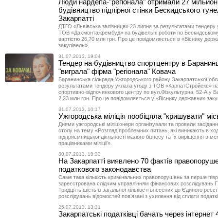
Люди нардепа-"регіонала" отримали 27 мільйон
будівництво підпірної стінки Бескидського тун
Закарпатті
ДТГО «Львівська залізниця» 23 липня за результатами тендеру 
ТОВ «Дахмонтажрембуд» на будівельні роботи по Бескидськом
вартістю 26,70 млн грн. Про це повідомляється в «Віснику дер
закупівель».
31.07.2013, 19:04
Тендер на будівництво спортцентру в Баранин
"виграла" фірма "регіонала" Ковача
Баранинська сільрада Ужгородського району Закарпатської обла
результатами тендеру уклала угоду з ТОВ «КарпатСтройекс» на
спортивно-відпочинкового центру по вул.Фізкультурна, 52-А у 
2,23 млн грн. Про це повідомляється у «Віснику державних заку
31.07.2013, 10:17
Ужгородська міліція пообіцяла "кришувати" міс
Днями ужгородські міліціонери організували та провели засіданн
столу на тему «Розгляд проблемних питань, які виникають в ход
підприємницької діяльності малого бізнесу та їх вирішення в ме
працівниками міліції».
30.07.2013, 18:33
На Закарпатті виявлено 70 фактів правопоруш
податкового законодавства
Саме така кількість кримінальних правопорушень за перше півр
зареєстрована слідчим управлінням фінансових розслідувань Г
Тридцять шість із загальної кількості внесених до Єдиного реє
розслідувань відомостей пов’язані з ухилення від сплати податкі
25.07.2013, 13:31
Закарпатські податківці бачать через інтернет