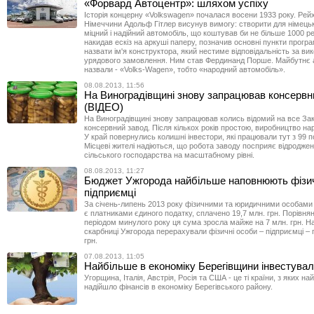
«Форвард Автоцентр»: шляхом успіху
Історія концерну «Volkswagen» почалася восени 1933 року. Рей
Німеччини Адольф Гітлер висунув вимогу: створити для німець
міцний і надійний автомобіль, що коштував би не більше 1000 р
накидав ескіз на аркуші паперу, позначив основні пункти програ
назвати ім'я конструктора, який нестиме відповідальність за ви
урядового замовлення. Ним став Фердинанд Порше. Майбутнє а
назвали - «Volks-Wagen», тобто «народний автомобіль».
08.08.2013, 11:56
На Виноградівщині знову запрацював консервн
(ВІДЕО)
На Виноградівщині знову запрацював колись відомий на все За
консервний завод. Після кількох років простою, виробництво на
У край повернулись колишні інвестори, які працювали тут з 99 п
Місцеві жителі надіються, що робота заводу посприяє відроджен
сільського господарства на масштабному рівні.
08.08.2013, 11:27
Бюджет Ужгорода найбільше наповнюють фізич
підприємці
За січень-липень 2013 року фізичними та юридичними особами 
є платниками єдиного податку, сплачено 19,7 млн. грн. Порівнян
періодом минулого року ця сума зросла майже на 7 млн. грн. Н
скарбниці Ужгорода перерахували фізичні особи – підприємці – 
грн.
07.08.2013, 11:05
Найбільше в економіку Берегівщини інвестува
Угорщина, Італія, Австрія, Росія та США - це ті країни, з яких на
надійшло фінансів в економіку Берегівського району.