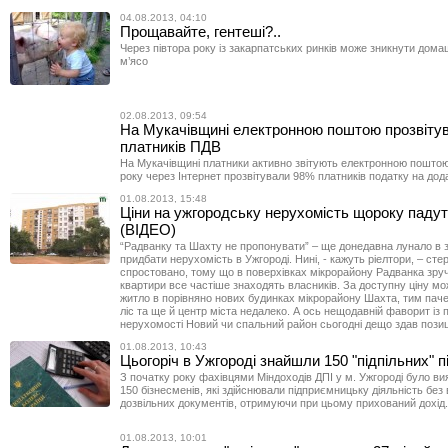
04.08.2013, 04:10
Прощавайте, гентеші?..
Через півтора року із закарпатських ринків може зникнути дом
м’ясо
02.08.2013, 09:54
На Мукачівщині електронною поштою прозвіту
платників ПДВ
На Мукачівщині платники активно звітують електронною поштою
року через Інтернет прозвітували 98% платників податку на дода
01.08.2013, 15:48
Ціни на ужгородську нерухомість щороку падут
(ВІДЕО)
“Радванку та Шахту не пропонувати” – ще донедавна лунало в 
придбати нерухомість в Ужгороді. Нині, - кажуть ріелтори, – сте
спростовано, тому що в поверхівках мікрорайону Радванка зручн
квартири все частіше знаходять власників. За доступну ціну м
житло в порівняно нових будинках мікрорайону Шахта, тим пач
ліс та ще й центр міста недалеко. А ось нещодавній фаворит із 
нерухомості Новий чи спальний район сьогодні дещо здав позиці
01.08.2013, 10:43
Цьогоріч в Ужгороді знайшли 150 "підпільних" 
З початку року фахівцями Міндоходів ДПІ у м. Ужгороді було в
150 бізнесменів, які здійснювали підприємницьку діяльність без 
дозвільних документів, отримуючи при цьому прихований дохід.
01.08.2013, 10:01