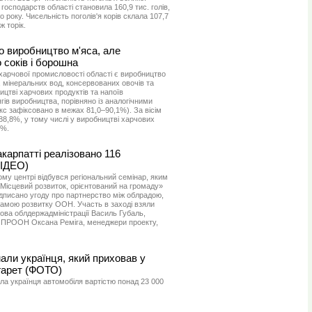
 господарств області становила 160,9 тис. голів,
року. Чисельність поголів'я корів склала 107,7
ж торік.
о виробництво м'яса, але
 соків і борошна
арчової промисловості області є виробництво
, мінеральних вод, консервованих овочів та
ництві харчових продуктів та напоїв
ів виробництва, порівняно із аналогічними
кс зафіксовано в межах 81,0–90,1%). За вісім
в 88,8%, у тому числі у виробництві харчових
6%.
карпатті реалізовано 116
ВІДЕО)
ому центрі відбувся регіональний семінар, яким
«Місцевий розвиток, орієнтований на громаду»
підписано угоду про партнерство між облрадою,
рамою розвитку ООН. Участь в заході взяли
лова облдержадміністрації Василь Губаль,
ПРООН Оксана Реміга, менеджери проекту,
али українця, який приховав у
гарет (ФОТО)
а українця автомобіля вартістю понад 23 000