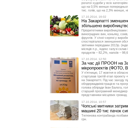
рогатої худоби у всіх категоріях
що на 0,5% менше попереднього 
тис. голів, що на 2,3% менше, ні
17.10.2014, 16:02
На Закарпатті зменшен
збільшено виробництво
Пріоритетними виробництвами х
виноградних вин, коньяку, соків
фруктів. У cічні–серпні у вироб
спостерігалося зменшення обсяг
звітними періодами 2013р. (інде
місяців п.р., індекс галузі скла
продуктів – 82,2%, напоїв – 98,
17.10.2014, 12:50
За час дії ПРООН на За
мікропроектів (ФОТО, 
У п’ятницю, 17 жовтня в обласн
стартував третій етап проекту 
на Закарпатті. Під час заходу 
облдержадміністрацією та прог
голова облради Іван Балога, го
старший програмний менеджер 
представники місцевих громад.
17.10.2014, 10:57
Чопські митники затрим
машині 20 тис пачок си
Тютюнова контрабанда позбавил
грн.