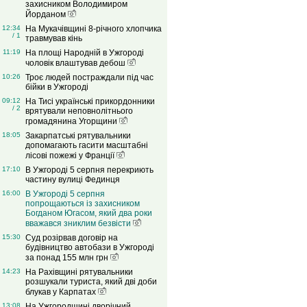
захисником Володимиром
Йорданом
12:34
На Мукачівщині 8-річного хлопчика
/ 1
травмував кінь
11:19
На площі Народній в Ужгороді
чоловік влаштував дебош
10:26
Троє людей постраждали під час
бійки в Ужгороді
09:12
На Тисі українські прикордонники
/ 2
врятували неповнолітнього
громадянина Угорщини
18:05
Закарпатські рятувальники
допомагають гасити масштабні
лісові пожежі у Франції
17:10
В Ужгороді 5 серпня перекриють
частину вулиці Фединця
16:00
В Ужгороді 5 серпня
попрощаються із захисником
Богданом Югасом, який два роки
вважався зниклим безвісти
15:30
Суд розірвав договір на
будівництво автобази в Ужгороді
за понад 155 млн грн
14:23
На Рахівщині рятувальники
розшукали туриста, який дві доби
блукав у Карпатах
13:08
На Ужгородщині дворічний