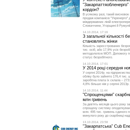
"Закарпаттяобленерго"
кордон?
В усякому разі, такий висновок
продаж компанією "Укренерго" 
міждержавних ліній електропере
Словаччини, Угорщині й Румунії
14.10.2014, 17:16
З загальної кількості б
становлять жінки
Кількість зареєстрованих безро
тис. осіб, або 17,9% усіх безро
методологією МОП. Допомогу по
статус безробітного.
14.10.2014, 17:01
У 2014 році середня ном
У серпні 2014р. на підприємства
обліку було зайнято 176,4 тис. 
заробітна плата їх склала – 2731
4,8% більше ніж у серпні 2013р.
14.10.2014, 11:44
"Спрощенцями" скарбни
млн гривень
За дев’ять місяців цього року з
спрощену систему оподаткуванн
млн. 495 тис. гривень єдиного п
минулого року до скарбниці наді
13.10.2014, 23:58
"Закарпатська" Cub En