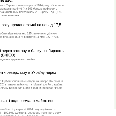
 на 44%
и в Україні в липні-вересні 2014 року збільшила
леводнів на 44% (на 661 барель нафтового
і з аналогічним показником 2013 року - до 2,174
ленні компанії.
у року продано землі на понад 17,5
 області реалізовано 125 земельних ділянок
ю площею 15,8 га вартістю 11 млн 927,7 тис.
і через заставу в банку розбирають
 (ВІДЕО)
радання державного майна
ти реверс газу в Україну через
ор Орбан запевнив сьогодні канцлера Німеччини
С з питань зайнятості у Мілані, що його країна
літику Брюсселя щодо України, передає "Радіо
рпатті подорожчало майже все,
по області у вересні 2014 року порівняно з
і – 102,9%, за січень-вересень поточного року