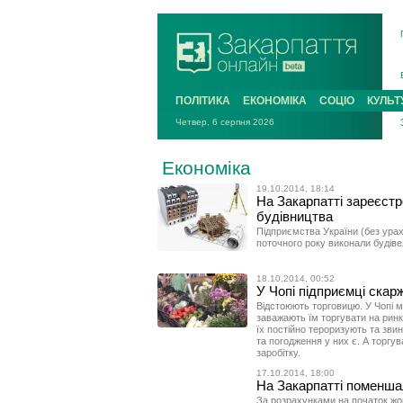
ПОЛІТИКА
ЕКОНОМІКА
СОЦІО
КУЛЬТ
Четвер, 6 серпня 2026
Економіка
19.10.2014, 18:14
На Закарпатті зареєстр
будівництва
Підприємства України (без урах
поточного року виконали будіве
18.10.2014, 00:52
У Чопі підприємці скар
Відстоюють торговицю. У Чопі мі
заважають їм торгувати на ринку
їх постійно тероризують та звин
та погодження у них є. А торгув
заробітку.
17.10.2014, 18:00
На Закарпатті поменшал
За розрахунками на початок жов