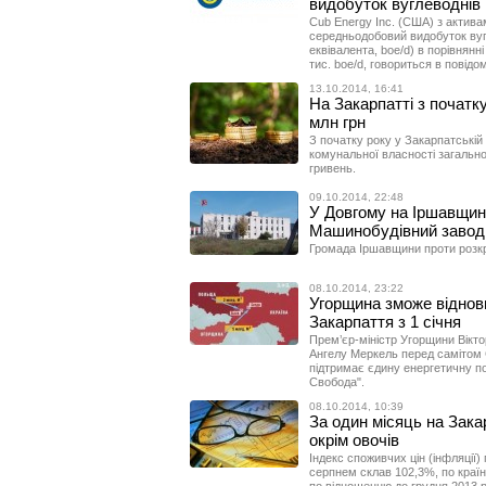
видобуток вуглеводнів
Cub Energy Inc. (США) з активам
середньодобовий видобуток вуг
еквівалента, boe/d) в порівнянн
тис. boe/d, говориться в повідом
13.10.2014, 16:41
На Закарпатті з початк
млн грн
З початку року у Закарпатській
комунальної власності загально
гривень.
09.10.2014, 22:48
У Довгому на Іршавщин
Машинобудівний завод
Громада Іршавщини проти розк
08.10.2014, 23:22
Угорщина зможе віднови
Закарпаття з 1 січня
Прем’єр-міністр Угорщини Вікт
Ангелу Меркель перед самітом Є
підтримає єдину енергетичну по
Свобода".
08.10.2014, 10:39
За один місяць на Зака
окрім овочів
Індекс споживчих цін (інфляції) 
серпнем склав 102,3%, по країн