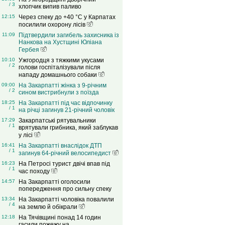
/ 3
хлопчик випив паливо
12:15
Через спеку до +40 °C у Карпатах
посилили охорону лісів
11:09
Підтвердили загибель захисника із
Нанкова на Хустщині Юліана
Гербея
10:10
Ужгородця з тяжкими укусами
/ 2
голови госпіталізували після
нападу домашнього собаки
09:00
На Закарпатті жінка з 9-річним
/ 2
сином вистрибнули з поїзда
18:25
На Закарпатті під час відпочинку
/ 1
на річці загинув 21-річний чоловік
17:29
Закарпатські рятувальники
/ 1
врятували грибника, який заблукав
у лісі
16:41
На Закарпатті внаслідок ДТП
/ 1
загинув 64-річний велосипедист
16:23
На Петросі турист двічі впав під
/ 1
час походу
14:57
На Закарпатті оголосили
попередження про сильну спеку
13:34
На Закарпатті чоловіка повалили
/ 4
на землю й обікрали
12:18
На Тячівщині понад 14 годин
гасили пожежу на