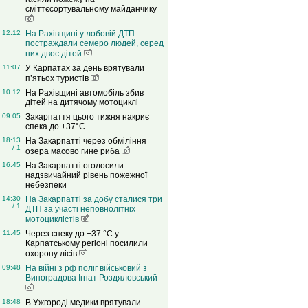
сміттєсортувальному майданчику
12:12
На Рахівщині у лобовій ДТП
постраждали семеро людей, серед
них двоє дітей
11:07
У Карпатах за день врятували
п’ятьох туристів
10:12
На Рахівщині автомобіль збив
дітей на дитячому мотоциклі
09:05
Закарпаття цього тижня накриє
спека до +37°C
18:13
На Закарпатті через обміління
/ 1
озера масово гине риба
16:45
На Закарпатті оголосили
надзвичайний рівень пожежної
небезпеки
14:30
На Закарпатті за добу сталися три
/ 1
ДТП за участі неповнолітніх
мотоциклістів
11:45
Через спеку до +37 °C у
Карпатському регіоні посилили
охорону лісів
09:48
На війні з рф поліг військовий з
Виноградова Ігнат Роздяловський
18:48
В Ужгороді медики врятували