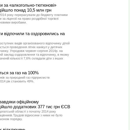
ти за «алкогольно-тютюнові»
дійшло понад 10,5 млн грн
в 2014 року перерахували до бюджету платники
 за ліцензії на право роздрібної торгівлі
новими виробами.
іти відпочили та оздоровились на
ступних видів організованого відпочинку дітей
ється проведення літніх канікул у дитячих
очинку. Упродовж червня–серпня 2014р. на
чий заклад оздоровлення та відпочинку, в якому
наченій кількості 7,6% складали діти з інших
ься за газ на 100%
нків за природний газ підприємств
2014 рік становить 49%.
 завдяки офіційному
ійшло додаткових 377 тис грн ЄСВ
рпатській області з початку 2014 року
цівників.Трудові відносини з ними не було
коном порядку.
х відключень