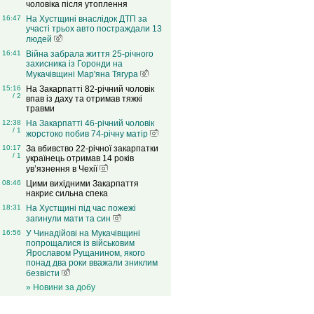
чоловіка після утоплення
16:47
На Хустщині внаслідок ДТП за
участі трьох авто постраждали 13
людей
16:41
Війна забрала життя 25-річного
захисника із Горонди на
Мукачівщині Мар'яна Тягура
15:16
На Закарпатті 82-річний чоловік
/ 2
впав із даху та отримав тяжкі
травми
12:38
На Закарпатті 46-річний чоловік
/ 1
жорстоко побив 74-річну матір
10:17
За вбивство 22-річної закарпатки
/ 1
українець отримав 14 років
ув’язнення в Чехії
08:46
Цими вихідними Закарпаття
накриє сильна спека
18:31
На Хустщині під час пожежі
загинули мати та син
16:56
У Чинадійові на Мукачівщині
попрощалися із військовим
Ярославом Рущанином, якого
понад два роки вважали зниклим
безвісти
» Новини за добу