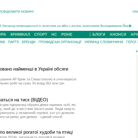
ПОВІДОМИТИ НОВИНУ
ОН
Інструктора районного ТЦК на Закарпатті судитимуть за обвинуваченням у катув...
В Ужгороді попрощаються із полеглим на війні з росією захисником Володимиром Йор�...
В Ужгороді 5 серпня попрощаються із захисником Богданом Югасом, який два роки �...
УРА
КРИМІНАЛ
СПОРТ
НС
РІЗНЕ
БЛОГИ
АНОНСИ
АРХ
Підтвердили загибель захисника із Нанкова на Хустщині Юліана Гербея (ФОТО)[/gree...
ЗМІ
ПАРТІЇ
БРЕНДИ
ГРОМАДСЬКІ ОРГАНІЗАЦІЇ
УКРАЇНЦІ СЛОВАЧЧИНИ
ГЕРОЇ
На війні з рф поліг військовий з Виноградова Ігнат Роздяловський (ФОТО)...
На Хустщині внаслідок ДТП за участі трьох авто постраждали 13 людей (ФОТО)...
Інструктора районного ТЦК на Закарпатті судитимуть за обвинувачен...
овано найменші в Україні обсяги
ування АР Крим та Севастополя) в січні-вересні
льних робіт на суму 34 млрд 362 млн грн.
жаться на тиск (ВІДЕО)
сцеві підприємці обурені діями окремих осіб, які
, який діє в місті вже багато років. Люди кажуть:
увачують у незаконній торгівлі, хоч усі дозволи
ати на ринку для деяких - єдиний спосіб
о великої рогатої худоби та птиці
тня 2014р. чисельність поголів’я великої