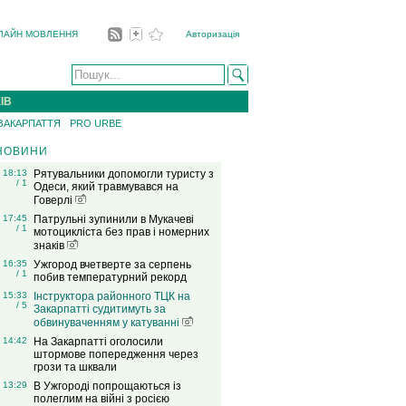
ЛАЙН МОВЛЕННЯ
Авторизація
ІВ
 ЗАКАРПАТТЯ
PRO URBE
НОВИНИ
18:13
Рятувальники допомогли туристу з
/ 1
Одеси, який травмувався на
Говерлі
17:45
Патрульні зупинили в Мукачеві
/ 1
мотоцикліста без прав і номерних
знаків
16:35
Ужгород вчетверте за серпень
/ 1
побив температурний рекорд
15:33
Інструктора районного ТЦК на
/ 5
Закарпатті судитимуть за
обвинуваченням у катуванні
14:42
На Закарпатті оголосили
штормове попередження через
грози та шквали
13:29
В Ужгороді попрощаються із
полеглим на війні з росією