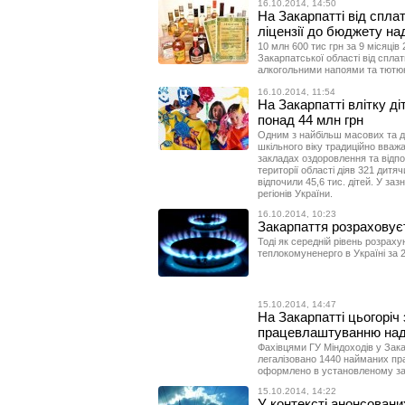
16.10.2014, 14:50
На Закарпатті від спла
ліцензії до бюджету на
10 млн 600 тис грн за 9 місяці
Закарпатської області від сплати
алкогольними напоями та тютю
16.10.2014, 11:54
На Закарпатті влітку д
понад 44 млн грн
Одним з найбільш масових та до
шкільного віку традиційно вважа
закладах оздоровлення та відп
території області діяв 321 дитя
відпочили 45,6 тис. дітей. У заз
регіонів України.
16.10.2014, 10:23
Закарпаття розраховуєт
Тоді як середній рівень розраху
теплокомуненерго в Україні за 
15.10.2014, 14:47
На Закарпатті цьогоріч
працевлаштуванню над
Фахівцями ГУ Міндоходів у Зака
легалізовано 1440 найманих пра
оформлено в установленому за
15.10.2014, 14:22
У контексті анонсовани