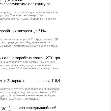
 експортуватиме електрику за
 напрошується з оприлюдненої інформації про
доступу "Закарпаттяобленерго" до
дач для експорту електроенергії в напрямку
.
езробітних закарпатців 61%
бітних на кінець вересня 2014р. становила 9,8
бітних працездатного віку, визначених за
 безробіттю отримували 82,4% осіб, які мали
інальна заробітна плата - 2731 грн
х, в установах та організаціях щомісячного
штатних працівників, середня номінальна
 грн., що на 8,2% менше ніж у липні п.р. та на
цю Закарпаття поповнено на 118,4
акарпатські суб’єкти господарювання, які обрали
я, перерахували до місцевого бюджету 118
одатку. У порівнянні з аналогічним періодом
йшло на 10,4 млн. грн. більше.
ergy збільшила середньодобовий