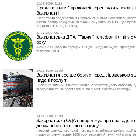
12.01.2009, 11:18
Представники Єврокомісії перевіряють газові ст
Закарпатті
Експерти та представники Єврокомісії сьогодні розпочали робо
розташовані у західному та південному регіонах (ГВС Дроздович
Берегово, Теково, Орлівка).
11.01.2009, 08:42
Закарпатська ДПА: "Гарячі" телефонні лінії у сі
року
У січні 2009 року по середах з 14 до 18 години будуть проведені 
телефонні лінії:
10.01.2009, 12:59
Закарпаття все ще боргує перед Львівською за
надані послуги
Львівська залізниця вкотре змушена звертати увагу обласних ад
заборгованість за перевезення пасажирів пільгових категорій.
10.01.2009, 12:03
Закарпатська ОДА попереджує про проведенн
державного технічного огляду
Інспекція державного технічного нагляду облдержадміністрації з
протягом січня-червня 2009 року державний технічний огляд тра