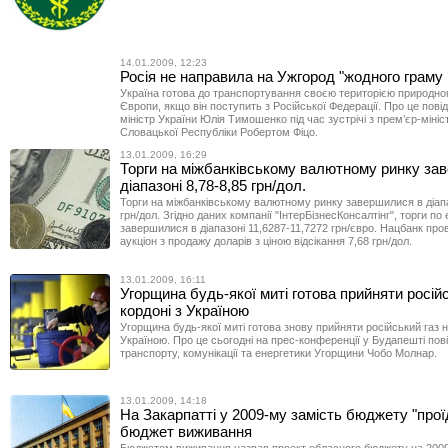
14.01.2009, 12:23
Росія не направила на Ужгород "жодного граму 
Україна готова до транспортування своєю територією природног
Європи, якщо він поступить з Російської Федерації. Про це пові
міністр України Юлія Тимошенко під час зустрічі з прем’єр-міні
Словацької Республіки Робертом Фіцо.
13.01.2009, 16:29
Торги на міжбанківському валютному ринку за
діапазоні 8,78-8,85 грн/дол.
Торги на міжбанківському валютному ринку завершилися в діапа
грн/дол. Згідно даних компанії "ІнтерБізнесКонсалтінг", торги по
завершилися в діапазоні 11,6287-11,7272 грн/євро. Нацбанк про
аукціон з продажу доларів з ціною відсікання 7,68 грн/дол.
13.01.2009, 16:11
Угорщина будь-якої миті готова прийняти російс
кордоні з Україною
Угорщина будь-якої миті готова знову прийняти російський газ н
Україною. Про це сьогодні на прес-конференції у Будапешті пов
транспорту, комунікації та енергетики Угорщини Чобо Молнар.
13.01.2009, 14:18
На Закарпатті у 2009-му замість бюджету "про
бюджет виживання
Бюджетом виживання назвав проект обласного бюджету на 2009