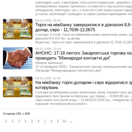
самохідних шасі, самохідних сільськогосподарських, дорожньо-
меліоративних машин, причіпного та навісного сільськогоспода
обладнання, інвентарю, що є у власності або користуванні підп
установ, організацій і громадян та зареєстровані відповідним чи
09.01.2009, 16:50
Торги на міжбанку завершилися в діапазоні 8,6-8
долар, євро - 11,7636-12,0675
Сьогодні, 9 січня, торги на міжбанківському валютному ринку 
діапазоні 8,6-8,8 грн. за долар.
Водночас, торги по євро завершилися в діапазоні 11,7636-12,067
09.01.2009, 13:34
АНОНС: 17-18 лютого Закарпатська торгова па
проводить "Міжнародні контактні дні"
(Мовою оригіналу)
17-18 февраля 2009 г. Закарпатская торгово-промышленная па
Ужгороде "Международные контактные дни".
09.01.2009, 11:50
На міжбанку торги доларом і євро відкрилися 
котирувань
Сьогодні на міжбанківському валютному ринку України торги 
відкрилися зростанням котирувань, що триває, – 8,55/8,80 грн.,
євро-гривні теж пішли вгору – 11,6615/12,0330 грн., повідомляє
компанія «ІнтерБізнесКонсалтинг».
Сторінка 281 з 409
1
2
3
4
5
6
7
8
9
10
...