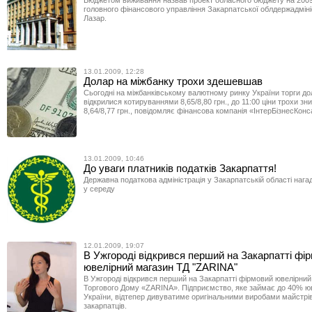
головного фінансового управління Закарпатської облдержадміні
Лазар.
13.01.2009, 12:28
Долар на міжбанку трохи здешевшав
Сьогодні на міжбанківському валютному ринку України торги 
відкрилися котируваннями 8,65/8,80 грн., до 11:00 ціни трохи зн
8,64/8,77 грн., повідомляє фінансова компанія «ІнтерБізнесКонс
13.01.2009, 10:46
До уваги платників податків Закарпаття!
Державна податкова адміністрація у Закарпатській області нагад
у середу
12.01.2009, 19:07
В Ужгороді відкрився перший на Закарпатті фі
ювелірний магазин ТД "ZARINA"
В Ужгороді відкрився перший на Закарпатті фірмовий ювелірний
Торгового Дому «ZARINA». Підприємство, яке займає до 40% ю
України, відтепер дивуватиме оригінальними виробами майстрів
закарпатців.