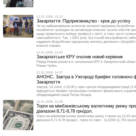
12.01.2009, 15:13
Закарпаття: Підприємництво - крок до успіху
Чи не найважливішим аспектом активної підтримки безробітних є
незайнятих громадян на активізацію власних зусиль клієнтів цен
щодо правильного вибору професії у житті, в тому числі і шлях
самозайнятості. Так, з 2001 року Хустський міськрайцентр зайн
надавати безробітним одноразову виплату допомоги з безробітт
власної справи.
12.01.2009, 14:52
Закарпатське КРУ очолив новий керівник
Перед Новим роком в.о. начальника КРУ в Закарпатській облас
Роман Чубко.
12.01.2009, 14:37
АНОНС. Завтра в Ужгороді брифінг головного 
Закарпаття
Завтра, 13 січня, о 10.00 у прес-центрі облдержадміністрації (2-
відбудеться брифінг начальника головного фінансового управлі
облдержадміністрації Петра Лазара.
12.01.2009, 12:39
Торги на міжбанківському валютному ринку пр
діапазоні 8,71-8,78 грн/дол.
Торги на міжбанківському валютному ринку станом на 12:03 пр
діапазоні 8,71-8,78 грн/дол., торги по євро - 11,6294-11,753 грн/є