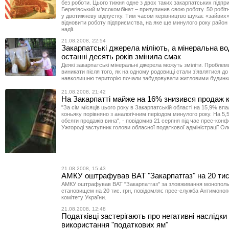
без роботи. Цього тижня одне з двох таких закарпатських підпр
Берегівський м’ясокомбінат – призупинив свою роботу. 50 робіт
у двотижневу відпустку. Тим часом керівництво шукає «зайвих»
відновити роботу підприємства, на яке ще минулого року район
надії.
21.08.2008, 22:54
Закарпатські джерела міліють, а мінеральна во
останні десять років змінила смак
Деякі закарпатські мінеральні джерела можуть зміліти. Проблем
виникати після того, як на одному родовищі стали з’являтися до 
навколишню територію почали забудовувати житловими будинк
21.08.2008, 21:42
На Закарпатті майже на 16% знизився продаж 
"За сім місяців цього року в Закарпатській області на 15,9% впа
коньяку порівняно з аналогічним періодом минулого року. На 
обсяги продажів вина", - повідомив 21 серпня під час прес-конф
Ужгороді заступник голови обласної податкової адміністрації Ол
21.08.2008, 15:43
АМКУ оштрафував ВАТ "Закарпатгаз" на 20 тис.
АМКУ оштрафував ВАТ "Закарпатгаз" за зловживання монопол
становищем на 20 тис. грн, повідомляє прес-служба Антимоно
комітету України.
21.08.2008, 12:48
Податківці застерігають про негативні наслідки
використання "податкових ям"