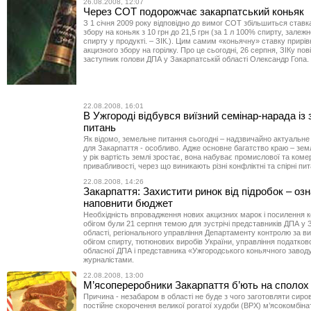
26.08.2008, 12:07
Через СОТ подорожчає закарпатський коньяк
З 1 січня 2009 року відповідно до вимог СОТ збільшиться ставк
збору на коньяк з 10 грн до 21,5 грн (за 1 л 100% спирту, залежн
спирту у продукті. – ЗІК.). Цим самим «коньячну» ставку прирі
акцизного збору на горілку. Про це сьогодні, 26 серпня, ЗІКу по
заступник голови ДПА у Закарпатській області Олександр Гопа.
22.08.2008, 16:01
В Ужгороді відбувся виїзний семінар-нарада із
питань
Як відомо, земельне питання сьогодні – надзвичайно актуальне
для Закарпаття - особливо. Адже основне багатство краю – земля
у рік вартість землі зростає, вона набуває промислової та коме
привабливості, через що виникають різні конфліктні та спірні пи
22.08.2008, 14:26
Закарпаття: Захистити ринок від підробок – оз
наповнити бюджет
Необхідність впровадження нових акцизних марок і посилення к
обігом були 21 серпня темою для зустрічі представників ДПА у 
області, регіонального управління Департаменту контролю за в
обігом спирту, тютюнових виробів України, управління податкової
обласної ДПА і представника «Ужгородського коньячного заводу
журналістами.
22.08.2008, 13:00
М’ясопереробники Закарпаття б’ють на сполох
Причина - незабаром в області не буде з чого заготовляти сиро
постійне скорочення великої рогатої худоби (ВРХ) м’ясокомбін