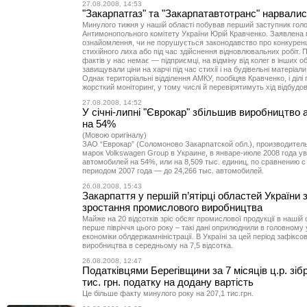
27.08.2008, 14:53
"Закарпатгаз" та "Закарпатавтотранс" нарвали
Минулого тижня у нашій області побував перший заступник гол
Антимонопольного комітету України Юрій Кравченко. Заявлена
ознайомлення, чи не порушується законодавство про конкуренц
стихійного лиха або під час здійснення відновлювальних робіт. 
фактів у нас немає — підприємці, на відміну від колег в інших о
завищували ціни на харчі під час стихії і на будівельні матеріали 
Однак територіальні відділення АМКУ, пообіцяв Кравченко, і діл
жорсткий моніторинг, у тому числі й перевірятимуть хід відбудов
27.08.2008, 14:52
У січні-липні "Єврокар" збільшив виробництво 
на 54%
(Мовою оригіналу)
ЗАО “Еврокар” (Соломоново Закарпатской обл.), производител
марок Volkswagen Group в Украине, в январе-июле 2008 года у
автомобилей на 54%, или на 8,509 тыс. единиц, по сравнению 
периодом 2007 года — до 24,266 тыс. автомобилей.
26.08.2008, 15:43
Закарпаття у першій п’ятірці областей України
зростання промислового виробництва
Майже на 20 відсотків зріс обсяг промислової продукції в нашій 
перше півріччя цього року – такі дані оприлюднили в головному 
економіки облдержамніністрації. В Україні за цей період зафікс
виробництва в середньому на 7,5 відсотка.
26.08.2008, 12:47
Податківцями Берегівщини за 7 місяців ц.р. зіб
тис. грн. податку на додану вартість
Це більше факту минулого року на 207,1 тис.грн.