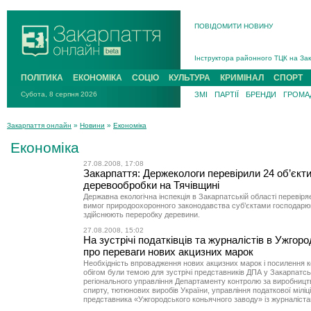
ПОВІДОМИТИ НОВИНУ
На війні загинув 26-річний військо
Інструктора районного ТЦК на Зак
В Ужгороді попрощаються із полег
ПОЛІТИКА
ЕКОНОМІКА
СОЦІО
КУЛЬТУРА
КРИМІНАЛ
СПОРТ
В Ужгороді 5 серпня попрощаються
Субота, 8 серпня 2026
ЗМІ
ПАРТІЇ
БРЕНДИ
ГРОМАД
Підтвердили загибель захисника і
На війні з рф поліг військовий з 
Закарпаття онлайн
»
Новини
»
Економіка
На війні загинув 26-річний військо
Економіка
27.08.2008, 17:08
Закарпаття: Держекологи перевірили 24 об’єкт
деревообробки на Тячівщині
Державна екологічна інспекція в Закарпатській області перевір
вимог природоохоронного законодавства суб’єктами господарюв
здійснюють переробку деревини.
27.08.2008, 15:02
На зустрічі податківців та журналістів в Ужгор
про переваги нових акцизних марок
Необхідність впровадження нових акцизних марок і посилення к
обігом були темою для зустрічі представників ДПА у Закарпатськ
регіонального управління Департаменту контролю за виробницт
спирту, тютюнових виробів України, управління податкової міліці
представника «Ужгородського коньячного заводу» із журналіста