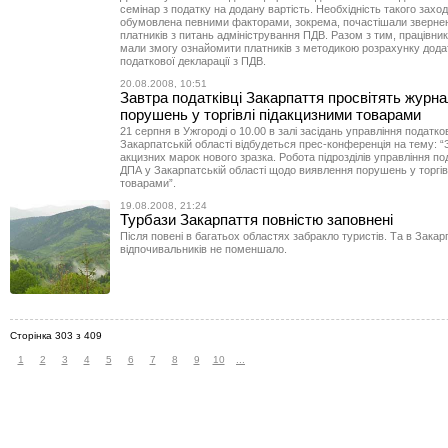
семінар з податку на додану вартість. Необхідність такого захо
обумовлена певними факторами, зокрема, почастішали зверненн
платників з питань адміністрування ПДВ. Разом з тим, працівни
мали змогу ознайомити платників з методикою розрахунку додат
податкової декларації з ПДВ.
20.08.2008, 10:51
Завтра податківці Закарпаття просвітять журна
порушень у торгівлі підакцизними товарами
21 серпня в Ужгороді о 10.00 в залі засідань управління податков
Закарпатській області відбудеться прес-конференція на тему: 
акцизних марок нового зразка. Робота підрозділів управління под
ДПА у Закарпатській області щодо виявлення порушень у торгів
товарами”.
19.08.2008, 21:24
Турбази Закарпаття повністю заповнені
Після повені в багатьох областях забракло туристів. Та в Закар
відпочивальників не поменшало.
Сторінка 303 з 409
1
2
3
4
5
6
7
8
9
10
...