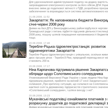
Для удосконалення адміністрування податку на додану вартість
запровадження електронного контролю за його обігом ДПА Укра
внесено зміни до податкової звітності з ПДВ, розроблено прогр
забезпечення та впроваджується система автоматизованого к
21.08.2008, 11:52
Закарпаття: Як наповнювала бюджети Виногра
січні-червні 2008 року
Днями на базі ДПІ у Виноградівському районі відбулося чергове
Громадської ради з питань підбиття підсумків діяльності інспекції
2008 року, пошуку шляхів покращення наповнюваності бюджетів 
тощо.
20.08.2008, 17:48
Теребле-Ріцька гідроелектростанція: розвиток
гідроенергетики Закарпаття
Теребле-Ріцька гідроелектростанція є унікальною, оскільки жив
двох гірських річок - Тереблі й Ріки, природний перепад висот м
становить 200 м.
20.08.2008, 17:17
Ніна Карпачова підтримала рішення Закарпатсь
облради щодо Солотвинського солерудника
Уповноважений Верховної Ради України з прав людини Ніна Ка
підтримала рішення, прийняте на виїзній 17 сесії Закарпатської
скликання „Про критичну ситуацію, що склалася на Солотвинс
кам’яної солі та державному підприємстві стратегічного значен
«Солотвинський солерудник», і шляхи виходу з неї“.
20.08.2008, 13:23
Мукачівські податківці ознайомили платників 
розрахунку додатків до податкової декларації 
Днями мукачівські податківці провели для платників податків т