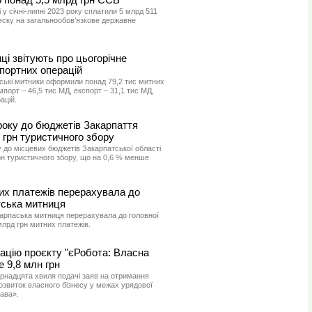
у січні-липні 2023 року сплатили 5 млрд 511
еску на загальнообов’язкове державне
ці звітують про цьогорічне
портних операцій
тські митники оформили понад 79,2 тис митних
мпорт – 46,5 тис МД, експорт – 31,1 тис МД,
ацій.
 року до бюджетів Закарпаття
грн туристичного збору
 до місцевих бюджетів Закарпатської області
рн туристичного збору, що на 0,6 % менше
их платежів перерахувала до
ська митниця
карпаська митниця перерахувала до головної
млрд грн митних платежів.
зацію проєкту "єРобота: Власна
 9,8 млн грн
ирнадцята хвиля подачі заяв на отримання
озвиток власного бізнесу у межах урядової
ава».