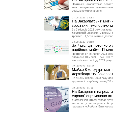
Платники Закарпатської області 
млн грн єдиного соціального вн
соціальне страхування.
07.08.2023, 14:33
На Закарпатській митни
зростання експортно-ім
За 7 місяців 2023 року закарпа
декларацій. Зокрема: у режимі і
транзит – 1,5 тис митних деклар
03.08.2023, 09:58
За 7 місяців поточного
надійшло майже 11 млн 
Протягом січня-липня 2023 року
сплачено 10 млн 981 тис. 100 г
аналогічного періоду 2022 року
02.08.2023, 13:32
Майже 8 млрд грн митн
держбюджету Закарпат
За січень-липень 2023 року За
державної скарбниці понад 7,8 
02.08.2023, 11:11
На Закарпатті на реалі
справа" спрямовано вже
У службі зайнятості триває чот
мікрогранту на створення або р
програми «єРобота: Власна спр