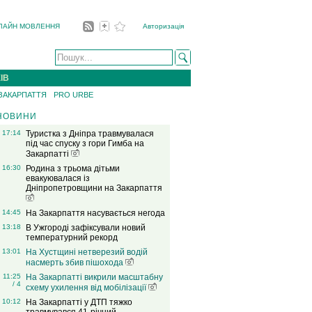
ЛАЙН МОВЛЕННЯ
Авторизація
ІВ
 ЗАКАРПАТТЯ
PRO URBE
НОВИНИ
17:14
Туристка з Дніпра травмувалася
під час спуску з гори Гимба на
Закарпатті
16:30
Родина з трьома дітьми
евакуювалася із
Дніпропетровщини на Закарпаття
14:45
На Закарпаття насувається негода
13:18
В Ужгороді зафіксували новий
температурний рекорд
13:01
На Хустщині нетверезий водій
насмерть збив пішохода
11:25
На Закарпатті викрили масштабну
/ 4
схему ухилення від мобілізації
10:12
На Закарпатті у ДТП тяжко