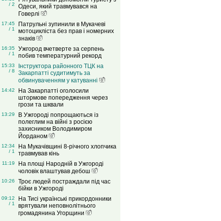
/ 2
Одеси, який травмувався на
Говерлі
17:45
Патрульні зупинили в Мукачеві
/ 1
мотоцикліста без прав і номерних
знаків
16:35
Ужгород вчетверте за серпень
/ 1
побив температурний рекорд
15:33
Інструктора районного ТЦК на
/ 8
Закарпатті судитимуть за
обвинуваченням у катуванні
14:42
На Закарпатті оголосили
штормове попередження через
грози та шквали
13:29
В Ужгороді попрощаються із
полеглим на війні з росією
захисником Володимиром
Йорданом
12:34
На Мукачівщині 8-річного хлопчика
/ 1
травмував кінь
11:19
На площі Народній в Ужгороді
чоловік влаштував дебош
10:26
Троє людей постраждали під час
бійки в Ужгороді
09:12
На Тисі українські прикордонники
/ 1
врятували неповнолітнього
громадянина Угорщини