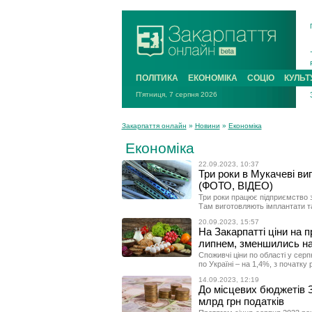
ПОЛІТИКА
ЕКОНОМІКА
СОЦІО
КУЛЬТ
П'ятниця, 7 серпня 2026
Закарпаття онлайн
»
Новини
»
Економіка
Економіка
22.09.2023, 10:37
Три роки в Мукачеві ви
(ФОТО, ВІДЕО)
Три роки працює підприємство з
Там виготовляють імплантати та
20.09.2023, 15:57
На Закарпатті ціни на п
липнем, зменшились на
Споживчі ціни по області у серп
по Україні – на 1,4%, з початку
14.09.2023, 12:19
До місцевих бюджетів 
млрд грн податків