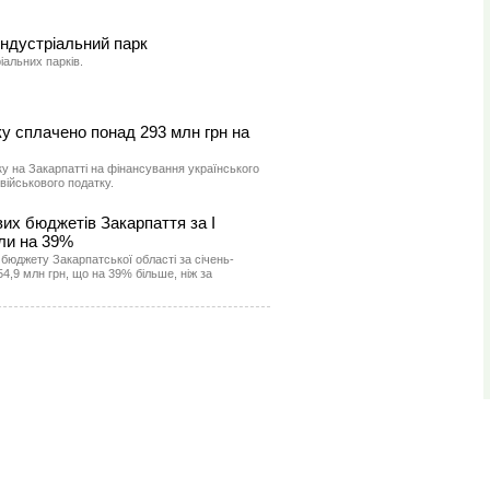
індустріальний парк
альних парків.
оку сплачено понад 293 млн грн на
у на Закарпатті на фінансування українського
військового податку.
их бюджетів Закарпаття за І
сли на 39%
бюджету Закарпатської області за січень-
4,9 млн грн, що на 39% більше, ніж за