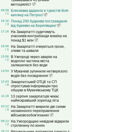
травмувався 41-річний
мотоцикліст
09:09
Блискавка вдарила в туристів біля
/ 1
каплиці на Петросі
18:18
Понад 200 будинків постраждали
/ 3
від буревію на Берегівщині
17:16
На Закарпатті судитимуть
учасників контрабанди кокаїну на
понад $1 млн
16:06
На Закарпатті очікуються грози,
/ 1
зливи та шквали
15:06
В Ужгороді через аварію на
/ 2
водогоні частина міста
залишилася без води
13:53
У Мукачеві зупинили нетверезого
водія без посвідчення
12:43
Закарпатський ОТЦК та СП
/ 6
спростував інформацію про
обшуки в Мукачівському ТЦК
11:18
13 серпня закарпатців чекає
найяскравіший зорепад літа
10:12
На Закарпатті викрили дві схеми
/ 4
незаконного переправлення
військовозобов’язаних
09:13
На Ужгородщині невідомі відкрили
/ 2
стрілянину по конях
18:13
Рятувальники допомогли туристу з