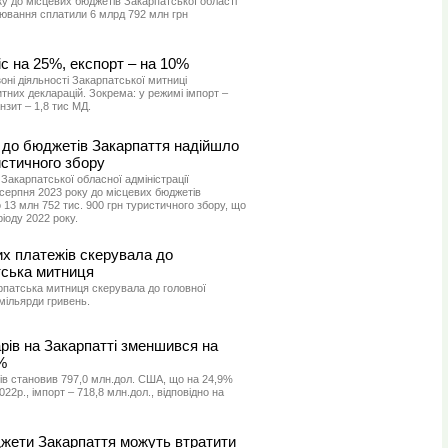
у до місцевих бюджетів Закарпатської області
рювання сплатили 6 млрд 792 млн грн
іс на 25%, експорт – на 10%
оні діяльності Закарпатської митниці
них декларацій. Зокрема: у режимі імпорт –
анзит – 1,8 тис МД.
 до бюджетів Закарпаття надійшло
истичного збору
Закарпатської обласної адміністрації
серпня 2023 року до місцевих бюджетів
 13 млн 752 тис. 900 грн туристичного збору, що
іоду 2022 року.
их платежів скерувала до
ська митниця
рпатська митниця скерувала до головної
мільярди гривень.
варів на Закарпатті зменшився на
%
арів становив 797,0 млн.дол. США, що на 24,9%
22р., імпорт – 718,8 млн.дол., відповідно на
джети Закарпаття можуть втратити