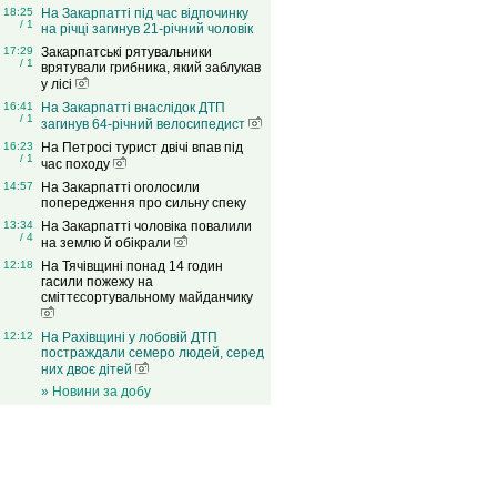
18:25
На Закарпатті під час відпочинку
/ 1
на річці загинув 21-річний чоловік
17:29
Закарпатські рятувальники
/ 1
врятували грибника, який заблукав
у лісі
16:41
На Закарпатті внаслідок ДТП
/ 1
загинув 64-річний велосипедист
16:23
На Петросі турист двічі впав під
/ 1
час походу
14:57
На Закарпатті оголосили
попередження про сильну спеку
13:34
На Закарпатті чоловіка повалили
/ 4
на землю й обікрали
12:18
На Тячівщині понад 14 годин
гасили пожежу на
сміттєсортувальному майданчику
12:12
На Рахівщині у лобовій ДТП
постраждали семеро людей, серед
них двоє дітей
» Новини за добу