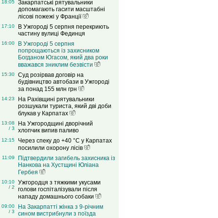
18:05
Закарпатські рятувальники
допомагають гасити масштабні
лісові пожежі у Франції
17:10
В Ужгороді 5 серпня перекриють
частину вулиці Фединця
16:00
В Ужгороді 5 серпня
попрощаються із захисником
Богданом Югасом, який два роки
вважався зниклим безвісти
15:30
Суд розірвав договір на
будівництво автобази в Ужгороді
за понад 155 млн грн
14:23
На Рахівщині рятувальники
розшукали туриста, який дві доби
блукав у Карпатах
13:08
На Ужгородщині дворічний
/ 3
хлопчик випив паливо
12:15
Через спеку до +40 °C у Карпатах
посилили охорону лісів
11:09
Підтвердили загибель захисника із
Нанкова на Хустщині Юліана
Гербея
10:10
Ужгородця з тяжкими укусами
/ 2
голови госпіталізували після
нападу домашнього собаки
09:00
На Закарпатті жінка з 9-річним
/ 3
сином вистрибнули з поїзда