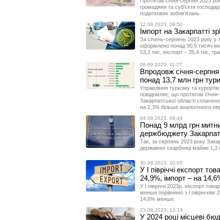
Протягом січня-серпня 2023 рок
громадяни та суб’єкти господа
податкових зобов’язань.
12.09.2023, 09:50
Імпорт на Закарпатті зр
За січень-серпень 2023 року у з
оформлено понад 90,5 тисяч мит
53,3 тис, експорт – 35,4 тис, тр
06.09.2023, 11:27
Впродовж січня-серпня
понад 13,7 млн грн тур
Управління туризму та курортів 
повідомляє, що протягом січня-
Закарпатської області сплачено
на 2,3% більше аналогічного пер
04.09.2023, 09:44
Понад 9 млрд грн митн
держбюджету Закарпат
Так, за серпень 2023 року Зака
державної скарбниці майже 1,3 
30.08.2023, 10:05
У І півріччі експорт то
24,9%, імпорт – на 14,6
У І півріччі 2023р. експорт тов
менше порівняно з І півріччям 20
14,6% менше.
23.08.2023, 13:13
У 2024 році місцеві бю