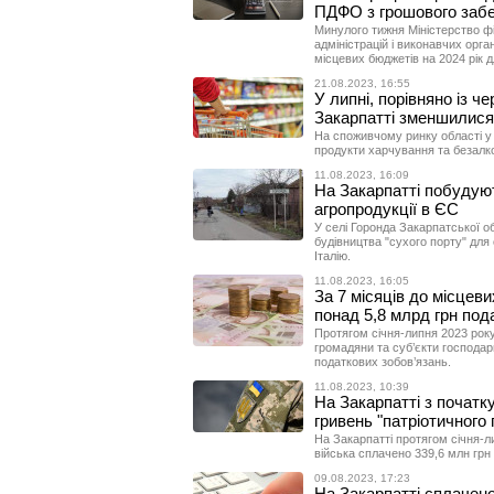
ПДФО з грошового забе
Минулого тижня Міністерство ф
адміністрацій і виконавчих орга
місцевих бюджетів на 2024 рік 
21.08.2023, 16:55
У липні, порівняно із ч
Закарпатті зменшилися
На споживчому ринку області у 
продукти харчування та безалк
11.08.2023, 16:09
На Закарпатті побудуют
агропродукції в ЄС
У селі Горонда Закарпатської об
будівництва "сухого порту" для 
Італію.
11.08.2023, 16:05
За 7 місяців до місцев
понад 5,8 млрд грн под
Протягом січня-липня 2023 року
громадяни та суб’єкти господа
податкових зобов’язань.
11.08.2023, 10:39
На Закарпатті з початк
гривень "патріотичного 
На Закарпатті протягом січня-л
війська сплачено 339,6 млн грн 
09.08.2023, 17:23
На Закарпатті сплачен