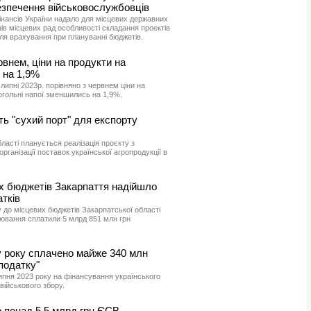
зпечення військовослужбовців
інансів України надало для місцевих державних
нів місцевих рад особливості складання проектів
для врахування при плануванні бюджетів.
ервнем, ціни на продукти на
 на 1,9%
липні 2023р. порівняно з червнем ціни на
огольні напої зменшились на 1,9%.
ь "сухий порт" для експорту
ласті планується реалізація проєкту з
організації поставок української агропродукції в
их бюджетів Закарпаття надійшло
атків
 до місцевих бюджетів Закарпатської області
рювання сплатили 5 млрд 851 млн грн
у року сплачено майже 340 млн
податку"
ипня 2023 року на фінансування українського
військового збору.
о понад 5,5 млрд грн ЄСВ