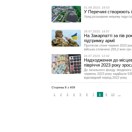
01.08.2023, 18:53
У Перечині створюють 
Уряд розширюю мережу індустрі
26.07.2023, 14:57
На Закарпатті за пів р
підтримку армії
Протягом січня-червня 2023 рок
війська сплачено 293,2 млн грн 
24.07.2023, 12:42
Надходження до місцев
півріччя 2023 року зро
До загального фонду зведеного 
червень 2023 року надійшло 535
відповідний період 2022 року.
Сторінка 8 з 409
1
2
3
4
5
6
7
8
9
10
...