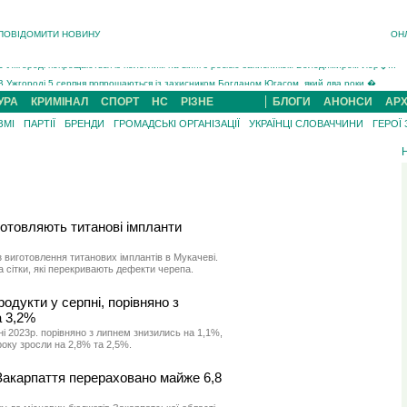
ПОВІДОМИТИ НОВИНУ
ОН
Інструктора районного ТЦК на Закарпатті судитимуть за обвинуваченням у катув...
В Ужгороді попрощаються із полеглим на війні з росією захисником Володимиром Йор�...
В Ужгороді 5 серпня попрощаються із захисником Богданом Югасом, який два роки �...
Підтвердили загибель захисника із Нанкова на Хустщині Юліана Гербея (ФОТО)[/gree...
УРА
КРИМІНАЛ
СПОРТ
НС
РІЗНЕ
БЛОГИ
АНОНСИ
АРХ
На війні з рф поліг військовий з Виноградова Ігнат Роздяловський (ФОТО)...
ЗМІ
ПАРТІЇ
БРЕНДИ
ГРОМАДСЬКІ ОРГАНІЗАЦІЇ
УКРАЇНЦІ СЛОВАЧЧИНИ
ГЕРОЇ
На Хустщині внаслідок ДТП за участі трьох авто постраждали 13 людей (ФОТО)...
Інструктора районного ТЦК на Закарпатті судитимуть за обвинувачен...
готовляють титанові імпланти
 виготовлення титанових імплантів в Мукачеві.
 сітки, які перекривають дефекти черепа.
родукти у серпні, порівняно з
 3,2%
ні 2023р. порівняно з липнем знизились на 1,1%,
 року зросли на 2,8% та 2,5%.
Закарпаття перераховано майже 6,8