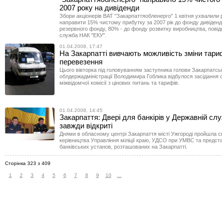
2007 року на дивіденди
Збори акціонерів ВАТ "Закарпаттяобленерго" 1 квітня ухвалили
направити 15% чистому прибутку за 2007 рік до фонду дивіденді
резервного фонду, 80% - до фонду розвитку виробництва, пові
служба НАК "ЕКУ".
01.04.2008, 17:47
На Закарпатті вивчають можливість зміни тари
перевезення
Цього вівторка під головуванням заступника голови Закарпатсь
облдержадміністрації Володимира Гоблика відбулося засідання 
міжвідомчої комісії з цінових питань та тарифів.
01.04.2008, 14:45
Закарпаття: Двері для банкірів у Державній сл
завжди відкриті
Днями в обласному центрі Закарпаття місті Ужгороді пройшла с
керівництва Управління міліції краю, УДСО при УМВС та предст
банківських установ, розташованих на Закарпатті.
Сторінка 323 з 409
1
2
3
4
5
6
7
8
9
10
...