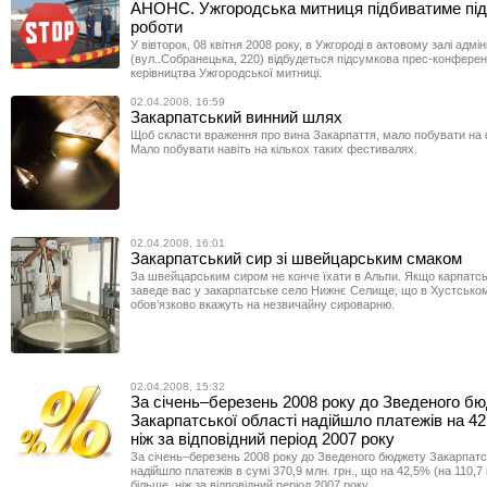
АНОНС. Ужгородська митниця підбиватиме під
роботи
У вівторок, 08 квітня 2008 року, в Ужгороді в актовому залі адм
(вул..Собранецька, 220) відбудеться підсумкова прес-конферен
керівництва Ужгородської митниці.
02.04.2008, 16:59
Закарпатський винний шлях
Щоб скласти враження про вина Закарпаття, мало побувати на 
Мало побувати навіть на кількох таких фестивалях.
02.04.2008, 16:01
Закарпатський сир зі швейцарським смаком
За швейцарським сиром не конче їхати в Альпи. Якщо карпатсь
заведе вас у закарпатське село Нижнє Селище, що в Хустськом
обов’язково вкажуть на незвичайну сироварню.
02.04.2008, 15:32
За січень–березень 2008 року до Зведеного б
Закарпатської області надійшло платежів на 4
ніж за відповідний період 2007 року
За січень–березень 2008 року до Зведеного бюджету Закарпатсь
надійшло платежів в сумі 370,9 млн. грн., що на 42,5% (на 110,7 
більше, ніж за відповідний період 2007 року.