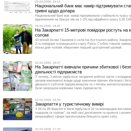
03.04.2008, 19:14
Національний банк має намір підтримувати ста
гривні щодо долара
Національний банк має намір підтримувати стабільність курсу гр
відхиленням не більше ніж на 1-2% від офіційного курсу 5,05 U
03.04.2008, 18:45
На Закарпатті 15-метрові помідори ростуть на 
соломі
43-річний Аслан Гашимов із села Іза Хустського району Закарп
2 га помідори голландського сорту Раїса. Стебло томатів завви
кілька днів чоловік збиратиме перший цьогорічний урожай.
03.04.2008, 18:07
На Закарпатті вивчали причини збиткової і без
діяльності підприємств
У четвер, 3 квітня, відбулося засідання робочої групи з координа
органів виконавчої влади щодо вивчення причин збиткової і без
діяльності суб’єктів підприємництва та з питань неплатоспромож
були запрошені керівники таких підприємств.
02.04.2008, 18:30
Закарпаття у туристичному вимірі
З 26 по 28 березня в Києві відбулася 14-та міжнародна виставка
подорожі та туризм”, на якій свої досягнення та проекти з розви
рекреаційної сфери презентували більшість країн світу.
02.04.2008, 17:25