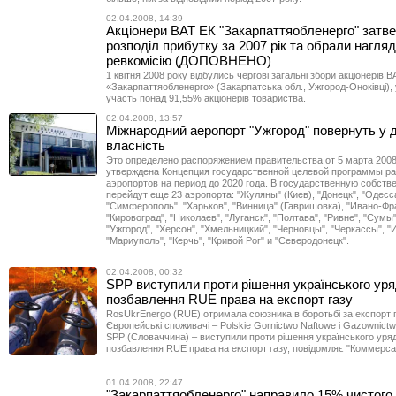
02.04.2008, 14:39
Акціонери ВАТ ЕК "Закарпаттяобленерго" затв
розподіл прибутку за 2007 рік та обрали нагля
ревкомісію (ДОПОВНЕНО)
1 квітня 2008 року відбулись чергові загальні збори акціонерів В
«Закарпаттяобленерго» (Закарпатська обл., Ужгород-Оноківці), 
участь понад 91,55% акціонерів товариства.
02.04.2008, 13:57
Міжнародний аеропорт "Ужгород" повернуть у 
власність
Это определено распоряжением правительства от 5 марта 2008
утверждена Концепция государственной целевой программы ра
аэропортов на период до 2020 года. В государственную собств
перейдут еще 23 аэропорта: "Жуляны" (Киев), "Донецк", "Одесс
"Симферополь", "Харьков", "Винница" (Гавришовка), "Ивано-Фр
"Кировоград", "Николаев", "Луганск", "Полтава", "Ривне", "Сумы"
"Ужгород", "Херсон", "Хмельницкий", "Черновцы", "Черкассы", "
"Мариуполь", "Керчь", "Кривой Рог" и "Северодонецк".
02.04.2008, 00:32
SPP виступили проти рішення українського уря
позбавлення RUE права на експорт газу
RosUkrEnergo (RUE) отримала союзника в боротьбі за експорт 
Європейські споживачі – Polskie Gоrnictwo Naftowe i Gazownictw
SPP (Словаччина) – виступили проти рішення українського уря
позбавлення RUE права на експорт газу, повідомляє "Коммерсан
01.04.2008, 22:47
"Закарпаттяобленерго" направило 15% чистого 