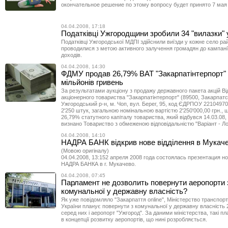
окончательное решение по этому вопросу будет принято 7 мая 
04.04.2008, 17:18
Податківці Ужгородщини зробили 34 "вилазки" 
Податківці Ужгородської МДПІ здійснили виїзди у кожне село рай
проводилися з метою активного залучення громадян до кампані
доходів.
04.04.2008, 14:30
ФДМУ продав 26,79% ВАТ "Закарпатінтерпорт" 
мільйонів гривень
За результатами аукціону з продажу державного пакета акцій Ві
акціонерного товариства "Закарпатінтерпорт" (89500, Закарпатс
Ужгородський р-н, м. Чоп, вул. Берег, 95, код ЄДРПОУ 22104970)
2'250 штук, загальною номінальною вартістю 2'250'000,00 грн., 
26,79% статутного капіталу товариства, який відбувся 14.03.0
визнано Товариство з обмеженою відповідальністю "Варіант - Лог
04.04.2008, 14:10
НАДРА БАНК відкрив нове відділення в Мукаче
(Мовою оригіналу)
04.04.2008, 13:152 апреля 2008 года состоялась презентация н
НАДРА БАНКА в г. Мукачево.
04.04.2008, 07:45
Парламент не дозволить повернути аеропорти 
комунальної у державну власність?
Як уже повідомляло "Закарпаття online", Міністерство транспорту
України планує повернути з комунальної у державну власність 
серед них і аеропорт "Ужгород". За даними міністерства, такі п
в концепції розвитку аеропортів, що нині розробляється.