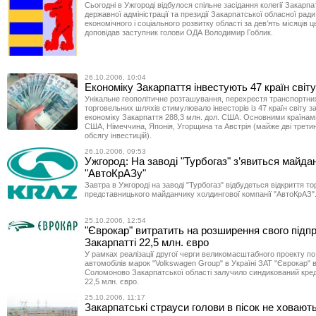
Сьогодні в Ужгороді відбулося спільне засідання колегії Закарпа
державної адміністрації та президії Закарпатської обласної рад
економічного і соціального розвитку області за дев’ять місяців ц
доповідав заступник голови ОДА Володимир Гоблик.
26.10.2006, 10:04
Економіку Закарпаття інвестують 47 країн світу
Унікальне геополітичне розташування, перехрестя транспортних
торговельних шляхів стимулювало інвесторів із 47 країн світу з
економіку Закарпаття 288,3 млн. дол. США. Основними країнам
США, Німеччина, Японія, Угорщина та Австрія (майже дві трети
обсягу інвестицій).
26.10.2006, 09:53
Ужгород: На заводі "Турбогаз" з’явиться майда
"АвтоКрАЗу"
Завтра в Ужгороді на заводі "Турбогаз" відбудеться відкриття то
представницького майданчику холдингової компанії "АвтоКрАЗ"
25.10.2006, 12:54
"Єврокар" витратить на розширення свого підп
Закарпатті 22,5 млн. євро
У рамках реалізації другої черги великомасштабного проекту п
автомобілів марок "Volkswagen Group" в Україні ЗАТ "Єврокар" в
Соломоново Закарпатської області залучило синдикований креди
22,5 млн. євро.
25.10.2006, 11:17
Закарпатські страуси голови в пісок не ховают