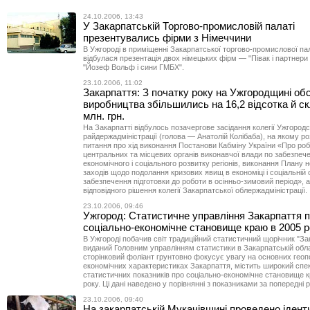
24.10.2006, 13:43
У Закарпатській Торгово-промисловій палаті
презентувались фірми з Німеччини
В Ужгороді в приміщенні Закарпатської торгово-промислової п
відбулася презентація двох німецьких фірм — "Півак і партнери
"Йозеф Вольф і сини ГМБХ".
23.10.2006, 11:02
Закарпаття: З початку року на Ужгородщині об
виробництва збільшились на 16,2 відсотка й с
млн. грн.
На Закарпатті відбулось позачергове засідання колегії Ужгородс
райдержадміністрації (голова — Анатолій Колібаба), на якому р
питання про хід виконання Постанови Кабміну України «Про ро
центральних та місцевих органів виконавчої влади по забезпеч
економічного і соціального розвитку регіонів, виконання Плану 
заходів щодо подолання кризових явищ в економіці і соціальній 
забезпечення підготовки до роботи в осінньо-зимовий період», 
відповідного рішення колегії Закарпатської облержадміністрації.
23.10.2006, 09:46
Ужгород: Статистичне управління Закарпаття 
соціально-економічне становище краю в 2005 р
В Ужгороді побачив світ традиційний статистичний щорічник "За
виданий Головним управлінням статистики в Закарпатській обла
сторінковий фоліант грунтовно фокусує увагу на основних геопо
економічних характеристиках Закарпаття, містить широкий спе
статистичних показників про соціально-економічне становище 
року. Ці дані наведено у порівнянні з показниками за попередні р
23.10.2006, 09:40
На закарпатській Мукачівщині проведено ідент