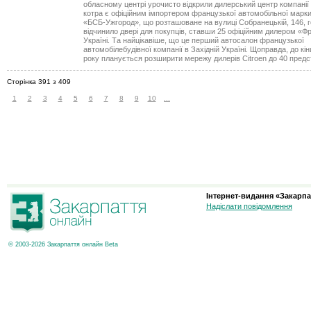
обласному центрі урочисто відкрили дилерський центр компанії
котра є офіційним імпортером французької автомобільної марки
«БСБ-Ужгород», що розташоване на вулиці Собранецькій, 146, 
відчинило двері для покупців, ставши 25 офіційним дилером «Ф
Україні. Та найцікавіше, що це перший автосалон французької
автомобілебудівної компанії в Західній Україні. Щоправда, до кі
року планується розширити мережу дилерів Сitгоеn до 40 предс
Сторінка 391 з 409
1
2
3
4
5
6
7
8
9
10
...
Інтернет-видання «Закарпа
Надіслати повідомлення
© 2003-2026 Закарпаття онлайн Beta