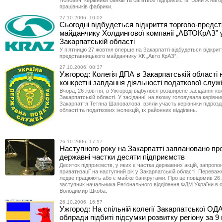
Попович, керівники банків та багатьох підприємств. Вони ж наг
працівників фабрики.
27.10.2006, 10:02
Сьогодні відбудеться відкриття торгово-предс
майданчику Холдингової компанії „АВТОКрАЗ” 
Закарпатській області
У п’ятницю 27 жовтня вперше на Закарпатті відбудеться відкрит
представницького майданчику ХК „Авто КрАЗ”.
27.10.2006, 08:37
Ужгород: Колегія ДПА в Закарпатській області 
конкретні завдання діяльності податкової служб
Вчора, 26 жовтня, в Ужгороді відбулося розширене засідання кол
Закарпатській області. У засіданні, на якому головувала керівни
Закарпаття Тетяна Шаповалова, взяли участь керівники підрозд
області та податкових інспекцій, їх районних відділень.
26.10.2006, 17:17
Наступного року на Закарпатті заплановано пр
державні частки десяти підприємств
Десяток підприємств, у яких є частка державних акцій, запропо
приватизації на наступний рік у Закарпатській області. Переважн
ледве працюють або є майже банкрутами. Про це повідомив 26
заступник начальника Регіонального відділення ФДМ України в о
Володимир Шкоба.
26.10.2006, 16:57
Ужгород: На спільній колегії Закарпатської ОДА 
облради підбиті підсумки розвитку регіону за 9 