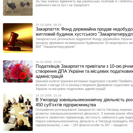
За таку корінну відмінність від українських політиків їх і люблять
районного міста Хуст на Закарпатті.
25.10.2006, 08:29
Закарпаття: Фонд держмайна продав недобудо
житловий будинок хустського "Закарпатнерудп
Закарпатське регіональне відділення Фонду держмайна України
аукціону державне незавершене будівництво 10-квартирного жи
ВАТ "Закарпатнерудпром".
24.10.2006, 15:52
Податківців Закарпаття привітали з 10-ою річн
створення ДПА України та місцевих податкови
адміністрацій
Шановні колеги! Шановні ветерани податкової служби! Прийміть
вітання з нагоди 10-ої річниці створення Державної податкової ад
України та місцевих податкових адміністрацій!
24.10.2006, 15:16
В Ужгороді зовнішньоекономічну діяльність ро
450 суб’єктів підприємництва
Географічне розташування Закарпаття і міста Ужгород зокрема
розвитку зовнішньоекономічної діяльності. З кожним роком збі
кількість приватних підприємців, які хочуть займатися цим видо
Наразі зовнішньоекономічну діяльність в Ужгороді провадять 450
підприємництва, з них – 163 фізичні особи та 287 – юридичні.