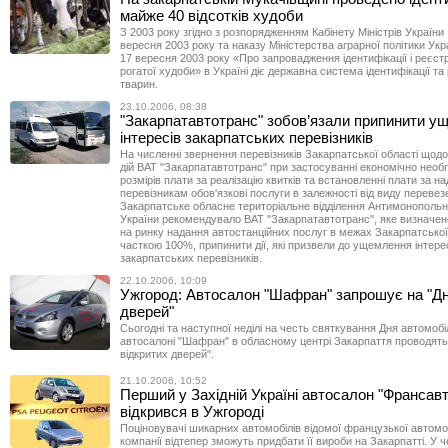
майже 40 відсотків худоби
З 2003 року згідно з розпорядженням Кабінету Міністрів України
вересня 2003 року та наказу Міністерства аграрної політики Ук
17 вересня 2003 року «Про запровадження ідентифікації і реєстр
рогатої худоби» в Україні діє державна система ідентифікації та 
тварин.
23.10.2006, 08:38
"Закарпатавтотранс" зобов’язали припинити у
інтересів закарпатських перевізників
На численні звернення перевізників Закарпатської області щод
дій ВАТ "Закарпатавтотранс" при застосуванні економічно необ
розмірів плати за реалізацію квитків та встановленні плати за на
перевізникам обов'язкові послуги в залежності від виду перевез
Закарпатське обласне територіальне відділення Антимонопольн
України рекомендувало ВАТ "Закарпатавтотранс", яке визначе
на ринку надання автостанційних послуг в межах Закарпатської 
часткою 100%, припинити дії, які призвели до ущемлення інтере
закарпатських перевізників.
22.10.2006, 10:09
Ужгород: Автосалон "Шафран" запрошує на "Дн
дверей"
Сьогодні та наступної неділі на честь святкування Дня автомобі
автосалоні "Шафран" в обласному центрі Закарпаття проводять
відкритих дверей".
21.10.2006, 10:52
Перший у Західній Україні автосалон "Франсавт
відкрився в Ужгороді
Поціновувачі шикарних автомобілів відомої французької автомо
компанії відтепер зможуть придбати її вироби на Закарпатті. У ч