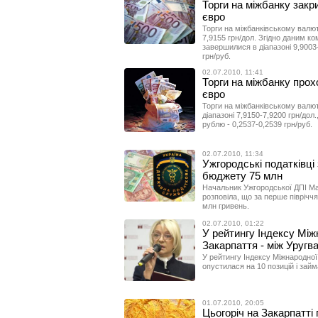
Торги на міжбанку закри
євро
Торги на міжбанківському валют
7,9155 грн/дол. Згідно даним ко
завершилися в діапазоні 9,9003-
грн/руб.
02.07.2010, 11:41
Торги на міжбанку прохо
євро
Торги на міжбанківському валю
діапазоні 7,9150-7,9200 грн/дол.
рублю - 0,2537-0,2539 грн/руб.
02.07.2010, 11:34
Ужгородські податківці
бюджету 75 млн
Начальник Ужгородської ДПІ Мар
розповіла, що за перше піврічч
млн гривень.
02.07.2010, 01:22
У рейтингу Індексу Мі
Закарпаття - між Уругв
У рейтингу Індексу Міжнародної
опустилася на 10 позицій і займ
01.07.2010, 20:05
Цьогоріч на Закарпатті 