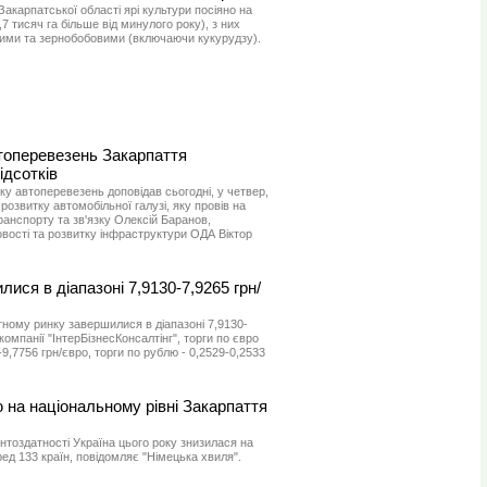
акарпатської області ярі культури посіяно на
,7 тисяч га більше від минулого року), з них
ими та зернобобовими (включаючи кукурудзу).
втоперевезень Закарпаття
ідсотків
у автоперевезень доповідав сьогодні, у четвер,
 розвитку автомобільної галузі, яку провів на
ранспорту та зв'язку Олексій Баранов,
вості та розвитку інфраструктури ОДА Віктор
лися в діапазоні 7,9130-7,9265 грн/
ному ринку завершилися в діапазоні 7,9130-
компанії "ІнтерБізнесКонсалтінг", торги по євро
9,7756 грн/євро, торги по рублю - 0,2529-0,2533
 на національному рівні Закарпаття
нтоздатності Україна цього року знизилася на
еред 133 країн, повідомляє "Німецька хвиля".