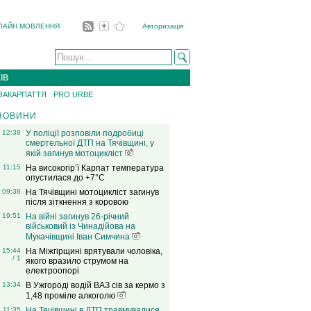
ЛАЙН МОВЛЕННЯ
Авторизація
ІВ
 ЗАКАРПАТТЯ
PRO URBE
НОВИНИ
12:38
У поліції розповіли подробиці
смертельної ДТП на Тячівщині, у
якій загинув мотоцикліст
11:15
На високогір’ї Карпат температура
опустилася до +7°C
09:38
На Тячівщині мотоцикліст загинув
після зіткнення з коровою
19:51
На війні загинув 26-річний
військовий із Чинадійова на
Мукачівщині Іван Симчина
15:44
На Міжгірщині врятували чоловіка,
/ 1
якого вразило струмом на
електроопорі
13:34
В Ужгороді водій ВАЗ сів за кермо з
1,48 проміле алкоголю
11:35
На Тячівщині в ДТП травмувалися