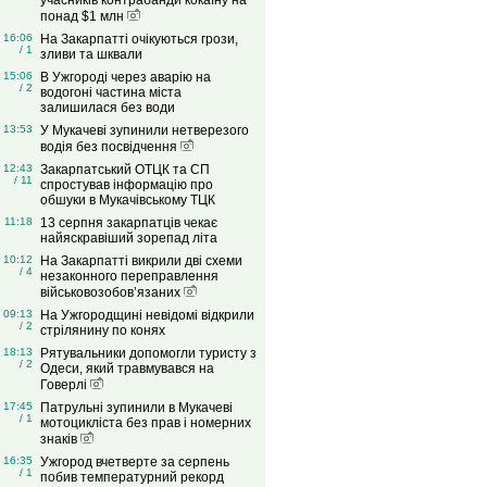
учасників контрабанди кокаїну на
понад $1 млн
16:06
На Закарпатті очікуються грози,
/ 1
зливи та шквали
15:06
В Ужгороді через аварію на
/ 2
водогоні частина міста
залишилася без води
13:53
У Мукачеві зупинили нетверезого
водія без посвідчення
12:43
Закарпатський ОТЦК та СП
/ 11
спростував інформацію про
обшуки в Мукачівському ТЦК
11:18
13 серпня закарпатців чекає
найяскравіший зорепад літа
10:12
На Закарпатті викрили дві схеми
/ 4
незаконного переправлення
військовозобов’язаних
09:13
На Ужгородщині невідомі відкрили
/ 2
стрілянину по конях
18:13
Рятувальники допомогли туристу з
/ 2
Одеси, який травмувався на
Говерлі
17:45
Патрульні зупинили в Мукачеві
/ 1
мотоцикліста без прав і номерних
знаків
16:35
Ужгород вчетверте за серпень
/ 1
побив температурний рекорд