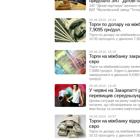
придбало ЗАТ "Ділові п
ЗАТ "Ділові партнери" визнано 
ВАТ "Мукачівський завод "Точпр
30.06.2010, 10:44
Торги по долару на міжб
7,9095 грн/дол.
Торги по долару на міжбанківсь
10:35 проходять у діапазоні 7,9
29.06.2010, 15:35
Торги на міжбанку закри
євро
Торги на міжбанківському валют
7,9080 грн/дол. Згідно із даними
завершилися в діапазоні 9,6382-
грн/руб.
29.06.2010, 14:48
У червні на Закарпатті 
перевищив середньоук
Цінова ситуація на ринку нафтоп
питання, що обговорювали на зу
Іван Качур та основні нафтотре
29.06.2010, 10:57
Торги на міжбанку відкр
євро
Торги по долару на міжбанківсь
10:15 проходять у діапазоні 7,9