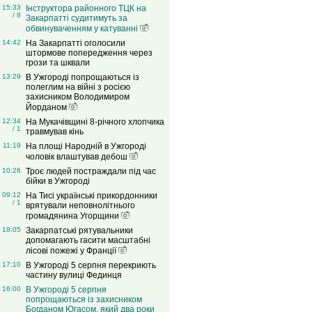
15:33
Інструктора районного ТЦК на
/ 8
Закарпатті судитимуть за
обвинуваченням у катуванні
14:42
На Закарпатті оголосили
штормове попередження через
грози та шквали
13:29
В Ужгороді попрощаються із
полеглим на війні з росією
захисником Володимиром
Йорданом
12:34
На Мукачівщині 8-річного хлопчика
/ 1
травмував кінь
11:19
На площі Народній в Ужгороді
чоловік влаштував дебош
10:26
Троє людей постраждали під час
бійки в Ужгороді
09:12
На Тисі українські прикордонники
/ 1
врятували неповнолітнього
громадянина Угорщини
18:05
Закарпатські рятувальники
допомагають гасити масштабні
лісові пожежі у Франції
17:10
В Ужгороді 5 серпня перекриють
частину вулиці Фединця
16:00
В Ужгороді 5 серпня
попрощаються із захисником
Богданом Югасом, який два роки