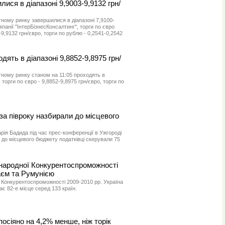
лися в діапазоні 9,9003-9,9132 грн/
ному ринку завершилися в діапазоні 7,9100-
мпанії "ІнтерБізнесКонсалтинг", торги по євро
9,9132 грн/євро, торги по рублю - 0,2541-0,2542
дять в діапазоні 9,8852-9,8975 грн/
тному ринку станом на 11:05 проходять в
, торги по євро - 9,8852-9,8975 грн/євро, торги по
 за півроку назбирали до місцевого
ія Бадида під час прес-конференції в Ужгороді
я до місцевого бюджету податківці скерували 75
жнародної Конкурентоспроможності
аєм та Румунією
 Конкурентоспроможності 2009-2010 рр. Україна
ає 82-е місце серед 133 країн.
посіяно на 4,2% менше, ніж торік