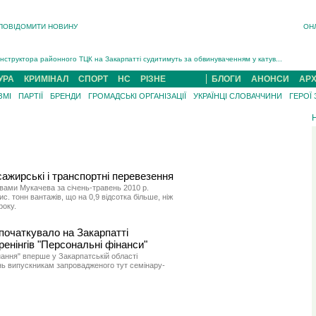
ПОВІДОМИТИ НОВИНУ
ОН
На війні загинув 26-річний військовий із Чинадійова на Мукачівщині Іван Симчин...
Інструктора районного ТЦК на Закарпатті судитимуть за обвинуваченням у катув...
В Ужгороді попрощаються із полеглим на війні з росією захисником Володимиром Йор�...
УРА
КРИМІНАЛ
СПОРТ
НС
РІЗНЕ
БЛОГИ
АНОНСИ
АРХ
В Ужгороді 5 серпня попрощаються із захисником Богданом Югасом, який два роки �...
ЗМІ
ПАРТІЇ
БРЕНДИ
ГРОМАДСЬКІ ОРГАНІЗАЦІЇ
УКРАЇНЦІ СЛОВАЧЧИНИ
ГЕРОЇ
Підтвердили загибель захисника із Нанкова на Хустщині Юліана Гербея (ФОТО)[/gree...
На війні з рф поліг військовий з Виноградова Ігнат Роздяловський (ФОТО)...
На війні загинув 26-річний військовий із Чинадійова на Мукачівщині �...
ажирські і транспортні перевезення
ами Мукачева за січень-травень 2010 р.
. тонн вантажів, що на 0,9 відсотка більше, ніж
року.
початкувало на Закарпатті
ренінгів "Персональні фінанси"
нання" вперше у Закарпатській області
нь випускникам запровадженого тут семінару-