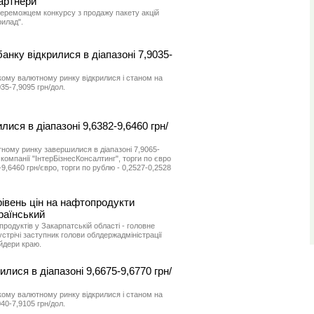
артнери"
переможцем конкурсу з продажу пакету акцій
илад".
анку відкрилися в діапазоні 7,9035-
кому валютному ринку відкрилися і станом на
035-7,9095 грн/дол.
лися в діапазоні 9,6382-9,6460 грн/
ному ринку завершилися в діапазоні 7,9065-
 компанії "ІнтерБізнесКонсалтинг", торги по євро
9,6460 грн/євро, торги по рублю - 0,2527-0,2528
рівень цін на нафтопродукти
раїнський
родуктів у Закарпатській області - головне
стрічі заступник голови облдержадміністрації
йдери краю.
илися в діапазоні 9,6675-9,6770 грн/
кому валютному ринку відкрилися і станом на
040-7,9105 грн/дол.