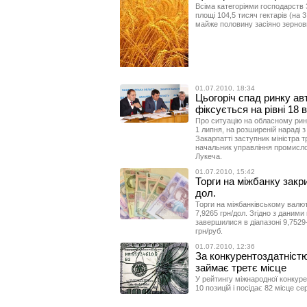
Всіма категоріями господарств З
площі 104,5 тисяч гектарів (на 3
майже половину засіяно зернов
01.07.2010, 18:34
Цьогоріч спад ринку а
фіксується на рівні 18 в
Про ситуацію на обласному ринк
1 липня, на розширеній нараді з
Закарпатті заступник міністра т
начальник управління промисло
Лукеча.
01.07.2010, 15:42
Торги на міжбанку закри
дол.
Торги на міжбанківському валют
7,9265 грн/дол. Згідно з даними 
завершилися в діапазоні 9,7529-
грн/руб.
01.07.2010, 12:36
За конкурентоздатністю
займає третє місце
У рейтингу міжнародної конкуре
10 позицій і посідає 82 місце с