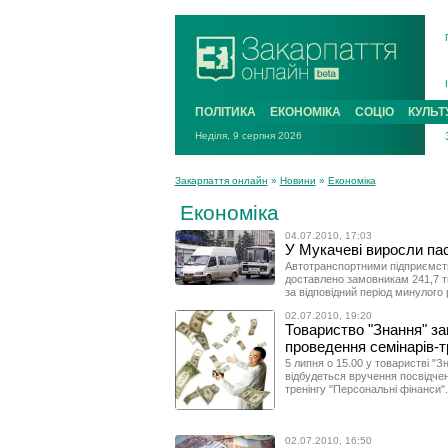
ПОЛІТИКА
ЕКОНОМІКА
СОЦІО
КУЛЬТ
Неділя, 9 серпня 2026
Закарпаття онлайн
»
Новини
»
Економіка
Економіка
04.07.2010, 17:03
У Мукачеві виросли пас
Автотранспортними підприємств
доставлено замовникам 241,7 тис
за відповідний період минулого 
02.07.2010, 19:20
Товариство "Знання" за
проведення семінарів-т
5 липня о 15.00 у товаристві "З
відбудеться вручення посвідче
тренінгу "Персональні фінанси".
02.07.2010, 16:50