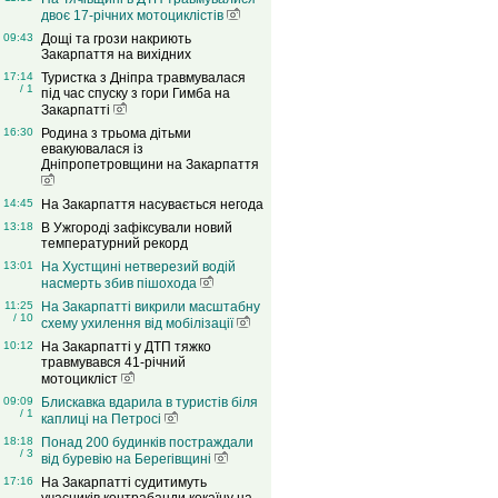
двоє 17-річних мотоциклістів
09:43
Дощі та грози накриють
Закарпаття на вихідних
17:14
Туристка з Дніпра травмувалася
/ 1
під час спуску з гори Гимба на
Закарпатті
16:30
Родина з трьома дітьми
евакуювалася із
Дніпропетровщини на Закарпаття
14:45
На Закарпаття насувається негода
13:18
В Ужгороді зафіксували новий
температурний рекорд
13:01
На Хустщині нетверезий водій
насмерть збив пішохода
11:25
На Закарпатті викрили масштабну
/ 10
схему ухилення від мобілізації
10:12
На Закарпатті у ДТП тяжко
травмувався 41-річний
мотоцикліст
09:09
Блискавка вдарила в туристів біля
/ 1
каплиці на Петросі
18:18
Понад 200 будинків постраждали
/ 3
від буревію на Берегівщині
17:16
На Закарпатті судитимуть