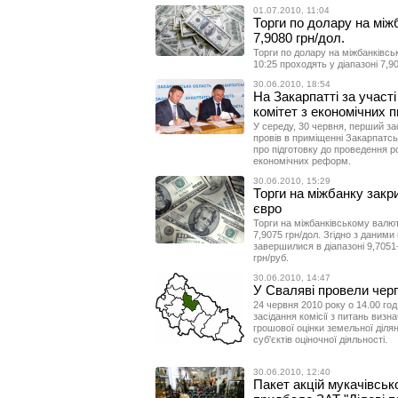
01.07.2010, 11:04
Торги по долару на міжб
7,9080 грн/дол.
Торги по долару на міжбанківсь
10:25 проходять у діапазоні 7,9
30.06.2010, 18:54
На Закарпатті за участі
комітет з економічних 
У середу, 30 червня, перший з
провів в приміщенні Закарпатсь
про підготовку до проведення р
економічних реформ.
30.06.2010, 15:29
Торги на міжбанку закри
євро
Торги на міжбанківському валют
7,9075 грн/дол. Згідно з даними
завершилися в діапазоні 9,7051-
грн/руб.
30.06.2010, 14:47
У Сваляві провели черго
24 червня 2010 року о 14.00 год
засідання комісії з питань виз
грошової оцінки земельної діля
суб'єктів оціночної діяльності.
30.06.2010, 12:40
Пакет акцій мукачівськ