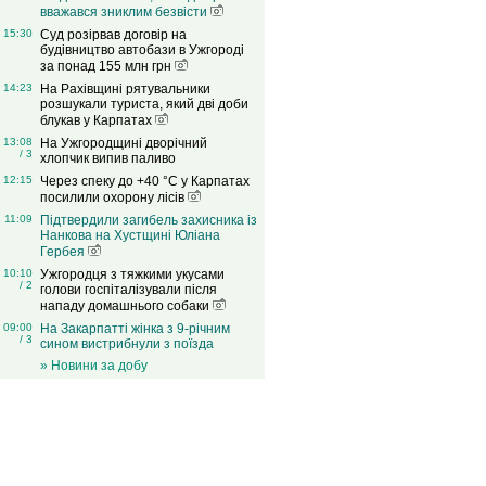
вважався зниклим безвісти
15:30
Суд розірвав договір на
будівництво автобази в Ужгороді
за понад 155 млн грн
14:23
На Рахівщині рятувальники
розшукали туриста, який дві доби
блукав у Карпатах
13:08
На Ужгородщині дворічний
/ 3
хлопчик випив паливо
12:15
Через спеку до +40 °C у Карпатах
посилили охорону лісів
11:09
Підтвердили загибель захисника із
Нанкова на Хустщині Юліана
Гербея
10:10
Ужгородця з тяжкими укусами
/ 2
голови госпіталізували після
нападу домашнього собаки
09:00
На Закарпатті жінка з 9-річним
/ 3
сином вистрибнули з поїзда
» Новини за добу