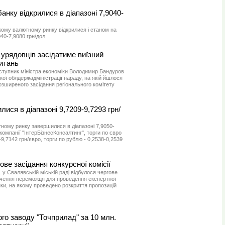
анку відкрилися в діапазоні 7,9040-
кому валютному ринку відкрилися і станом на
040-7,9080 грн/дол.
 урядовців засідатиме виїзний
питань
аступник міністра економіки Володимир Бандуров
кої облдержадміністрації нараду, на якій йшлося
озширеного засідання регіонального комітету
лися в діапазоні 9,7209-9,7293 грн/
ному ринку завершилися в діапазоні 7,9050-
 компанії "ІнтерБізнесКонсалтинг", торги по євро
9,7142 грн/євро, торги по рублю - 0,2538-0,2539
ве засідання конкурсної комісії
. у Свалявській міській раді відбулося чергове
начення переможця для проведення експертної
нки, на якому проведено розкриття пропозицій
ого заводу "Точприлад" за 10 млн.