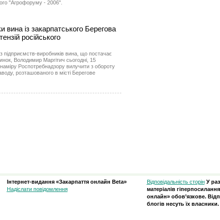
ного "Агрофоруму - 2006".
 вина із закарпатського Берегова
тензій російського
з підприємств-виробників вина, що постачає
инок, Володимир Маргітич сьогодні, 15
 наміру Роспотребнадзору вилучити з обороту
воду, розташованого в місті Берегове
Інтернет-видання «Закарпаття онлайн Beta»
Відповідальність сторін
У ра
Надіслати повідомлення
матеріалів гіперпосилання
онлайн» обов’язкове. Відп
блогів несуть їх власники.