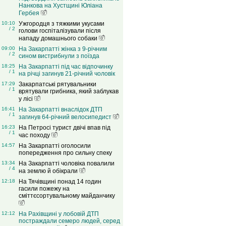
Нанкова на Хустщині Юліана
Гербея
10:10
Ужгородця з тяжкими укусами
/ 2
голови госпіталізували після
нападу домашнього собаки
09:00
На Закарпатті жінка з 9-річним
/ 2
сином вистрибнули з поїзда
18:25
На Закарпатті під час відпочинку
/ 1
на річці загинув 21-річний чоловік
17:29
Закарпатські рятувальники
/ 1
врятували грибника, який заблукав
у лісі
16:41
На Закарпатті внаслідок ДТП
/ 1
загинув 64-річний велосипедист
16:23
На Петросі турист двічі впав під
/ 1
час походу
14:57
На Закарпатті оголосили
попередження про сильну спеку
13:34
На Закарпатті чоловіка повалили
/ 4
на землю й обікрали
12:18
На Тячівщині понад 14 годин
гасили пожежу на
сміттєсортувальному майданчику
12:12
На Рахівщині у лобовій ДТП
постраждали семеро людей, серед