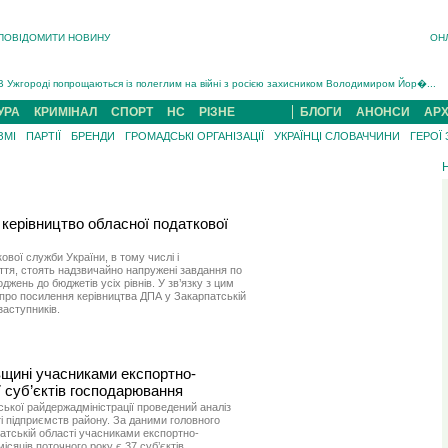
ПОВІДОМИТИ НОВИНУ
ОН
Інструктора районного ТЦК на Закарпатті судитимуть за обвинуваченням у катув...
В Ужгороді попрощаються із полеглим на війні з росією захисником Володимиром Йор�...
В Ужгороді 5 серпня попрощаються із захисником Богданом Югасом, який два роки �...
УРА
КРИМІНАЛ
СПОРТ
НС
РІЗНЕ
БЛОГИ
АНОНСИ
АРХ
Підтвердили загибель захисника із Нанкова на Хустщині Юліана Гербея (ФОТО)[/gree...
ЗМІ
ПАРТІЇ
БРЕНДИ
ГРОМАДСЬКІ ОРГАНІЗАЦІЇ
УКРАЇНЦІ СЛОВАЧЧИНИ
ГЕРОЇ
На війні з рф поліг військовий з Виноградова Ігнат Роздяловський (ФОТО)...
На Хустщині внаслідок ДТП за участі трьох авто постраждали 13 людей (ФОТО)...
Інструктора районного ТЦК на Закарпатті судитимуть за обвинувачен...
 керівництво обласної податкової
вої служби України, в тому числі і
тя, стоять надзвичайно напружені завдання по
жень до бюджетів усіх рівнів. У зв’язку з цим
про посилення керівництва ДПА у Закарпатській
заступників.
вщині учасниками експортно-
7 суб’єктів господарювання
ької райдержадміністрації проведений аналіз
і підприємств району. За даними головного
атській області учасниками експортно-
ісяців поточного року є 37 суб’єктів