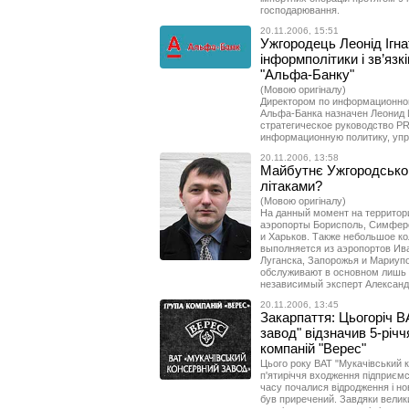
господарювання.
20.11.2006, 15:51
Ужгородець Леонід Ігна
інформполітики і зв’язк
"Альфа-Банку"
(Мовою оригіналу)
Директором по информационной
Альфа-Банка назначен Леонид И
стратегическое руководство P
информационную политику, упр
20.11.2006, 13:58
Майбутнє Ужгородського
літаками?
(Мовою оригіналу)
На данный момент на территор
аэропорты Борисполь, Симферо
и Харьков. Также небольшое ко
выполняется из аэропортов Ива
Луганска, Запорожья и Мариуп
обслуживают в основном лишь 
независимый эксперт Александ
20.11.2006, 13:45
Закарпаття: Цьогоріч В
завод" відзначив 5-річ
компаній "Верес"
Цього року ВАТ "Мукачівський к
п'ятиріччя входження підприємс
часу почалися відродження і но
був приречений. Завдяки велик