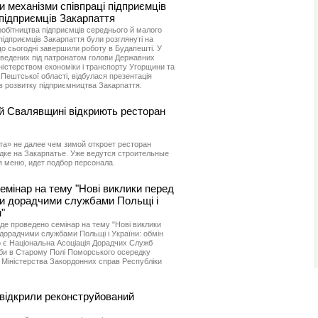
 механізми співпраці підприємців
підприємців Закарпаття
обітництва підприємців середнього й малого
підприємців Закарпаття були розглянуті на
що сьогодні завершили роботу в Будапешті. У
оведених під патронатом голови Державних
іністерством економіки і транспорту Угорщини та
ештської області, відбулася презентація
ів розвитку підприємництва Закарпаття.
ій Свалявщині відкриють ресторан
а» не далее чем зимой откроет ресторан
ке на Закарпатье. Уже ведутся строительные
 меню, идет подбор персонала.
емінар на тему "Нові виклики перед
и дорадчими службами Польщі і
"
уде проведено семінар на тему "Нові виклики
дорадчими службами Польщі і України: обмін
о є Національна Асоціація Дорадчих Служб
жби в Старому Полі Поморського осередку
 Міністерства Закордонних справ Республіки
 відкрили реконструйований