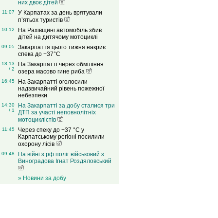
них двоє дітей
11:07
У Карпатах за день врятували
п’ятьох туристів
10:12
На Рахівщині автомобіль збив
дітей на дитячому мотоциклі
09:05
Закарпаття цього тижня накриє
спека до +37°C
18:13
На Закарпатті через обміління
/ 2
озера масово гине риба
16:45
На Закарпатті оголосили
надзвичайний рівень пожежної
небезпеки
14:30
На Закарпатті за добу сталися три
/ 1
ДТП за участі неповнолітніх
мотоциклістів
11:45
Через спеку до +37 °C у
Карпатському регіоні посилили
охорону лісів
09:48
На війні з рф поліг військовий з
Виноградова Ігнат Роздяловський
» Новини за добу