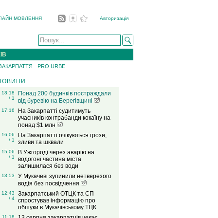
ЛАЙН МОВЛЕННЯ
Авторизація
ІВ
 ЗАКАРПАТТЯ
PRO URBE
НОВИНИ
18:18
Понад 200 будинків постраждали
/ 1
від буревію на Берегівщині
17:16
На Закарпатті судитимуть
учасників контрабанди кокаїну на
понад $1 млн
16:06
На Закарпатті очікуються грози,
/ 1
зливи та шквали
15:06
В Ужгороді через аварію на
/ 1
водогоні частина міста
залишилася без води
13:53
У Мукачеві зупинили нетверезого
водія без посвідчення
12:43
Закарпатський ОТЦК та СП
/ 4
спростував інформацію про
обшуки в Мукачівському ТЦК
11:18
13 серпня закарпатців чекає