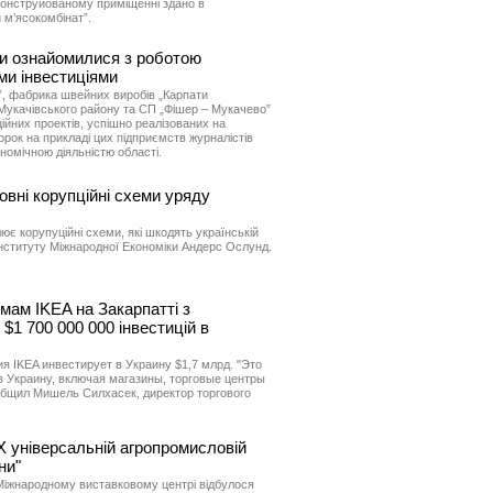
еконструйованому приміщенні здано в
 м’ясокомбінат”.
ти ознайомилися з роботою
ми інвестиціями
”, фабрика швейних виробів „Карпати
 Мукачівського району та СП „Фішер – Мукачево”
ійних проектів, успішно реалізованих на
орок на прикладі цих підприємств журналістів
омічною діяльністю області.
вні корупційні схеми уряду
ює корупуційні схеми, які шкодять українській
Інституту Міжнародної Економіки Андерс Ослунд.
мам IKEA на Закарпатті з
1 700 000 000 інвестицій в
 IKEA инвестирует в Украину $1,7 млрд. "Это
 Украину, включая магазины, торговые центры
ообщил Мишель Силхасек, директор торгового
X універсальній агропромисловій
ни"
 Міжнародному виставковому центрі відбулося