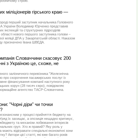
виробничому строю.
их міліціонерів гірського краю —
городі перший заступник начальника Головного
 ДПА України Володимир Юрченко представив
х інспекцій та структурних підрозділів
ї області нового першого заступника голови –
ої міліції ДПА у Закарпатській області. Наказом
ду призначено Івана ШВЕДА.
омпанія Словаччини скасовує 200
нні з Україною це, схоже, не
ного залізничного перевізника "Железнічна
о про скорочення пасажирських послуг із
авне фінансування компанії наступного року
цьких корун (28 тисяч євро), повідомляє
формаційне агентство ТАСР-Словаччина.
они: "Чорні діри" чи точки
я?
езонансним у процесі прийняття бюджету на
 Уряд їх захищає, а опозиція нещадно критикує,
ржбюджету та механізм лобіювання інтересів
нальних груп. Хто ж правий? Яку роль у
та мають відігравати спеціальні економічні зони
тку? Автори цієї статті, які вже багато років