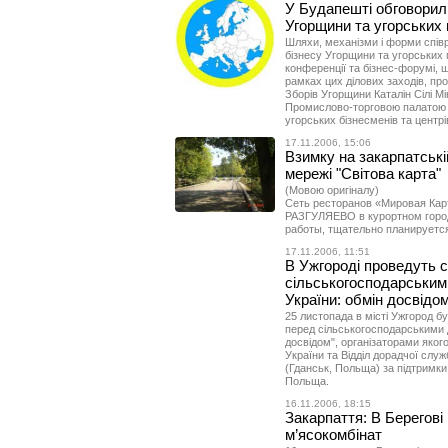
У Будапешті обговорили
Угорщини та угорських 
Шляхи, механізми і форми співр
бізнесу Угорщини та угорських 
конференції та бізнес-форумі, 
рамках цих ділових заходів, пр
Зборів Угорщини Каталін Сілі М
Промислово-торговою палатою П
угорських бізнесменів та центр
17.11.2006, 15:06
Взимку на закарпатськ
мережі "Світова карта"
(Мовою оригіналу)
Сеть ресторанов «Мировая Карт
РАЗГУЛЯЕВО в курортном город
работы, тщательно планируется
17.11.2006, 11:51
В Ужгороді проведуть с
сільськогосподарським
України: обмін досвідом
25 листопада в місті Ужгород б
перед сільськогосподарськими 
досвідом", організаторами яког
України та Відділ дорадчої слу
(Гданськ, Польща) за підтримки
Польща.
16.11.2006, 18:15
Закарпаття: В Берегові
м’ясокомбінат