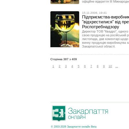
офіційне відкриття ІІІ Міжнарод
15.11.2006, 19:41
Підприємства-виробники
"відхрестилися" від пре
Роспотребнадзору
Директор ТОВ "Квадро", одного 
свою продукцію на російський р
листопада, дав коментарі щодо
винну продукцію виробництва за
Закарпатської області.
Сторінка 387 з 409
1
2
3
4
5
6
7
8
9
10
...
© 2003-2026 Закарпаття онлайн Beta