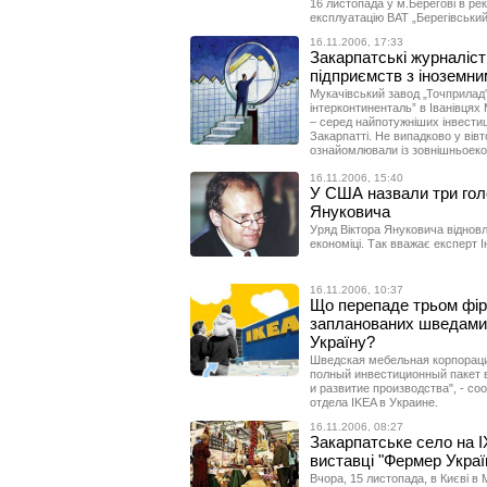
16 листопада у м.Берегові в р
експлуатацію ВАТ „Берегівський
16.11.2006, 17:33
Закарпатські журналіс
підприємств з іноземни
Мукачівський завод „Точприлад
інтерконтиненталь” в Іванівцях
– серед найпотужніших інвестиц
Закарпатті. Не випадково у вівт
ознайомлювали із зовнішньоекон
16.11.2006, 15:40
У США назвали три голо
Януковича
Уряд Віктора Януковича відновл
економіці. Так вважає експерт 
16.11.2006, 10:37
Що перепаде трьом фір
запланованих шведами $
Україну?
Шведская мебельная корпорация
полный инвестиционный пакет в
и развитие производства", - с
отдела IKEA в Украине.
16.11.2006, 08:27
Закарпатське село на I
виставці "Фермер Украї
Вчора, 15 листопада, в Києві в