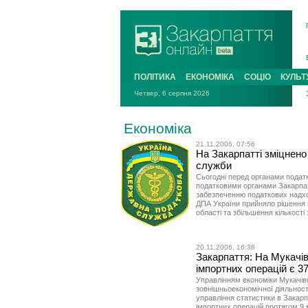
ПОЛІТИКА
ЕКОНОМІКА
СОЦІО
КУЛЬТ
Четвер, 6 серпня 2026
Економіка
21.11.2006, 07:56
На Закарпатті зміцнено
служби
Сьогодні перед органами податко
податковими органами Закарпат
забезпеченню податкових надход
ДПА України прийняло рішення 
області та збільшення кількості 
20.11.2006, 16:38
Закарпаття: На Мукачі
імпортних операцій є 3
Управлінням економіки Мукачівс
зовнішньоекономічної діяльност
управління статистики в Закарп
імпортних операцій протягом 9 м