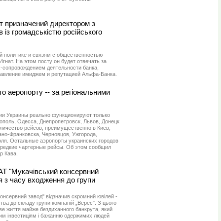
т призначений директором з
ів із громадськістю російського
 политике и связям с общественностью
гнат. На этом посту он будет отвечать за
R-сопровождением деятельности банка,
авление имиджем и репутацией Альфа-Банка.
 аеропорту -- за регіональними
ии Украины реально функционируют только
поль, Одесса, Днепропетровск, Львов, Донецк
личество рейсов, преимущественно в Киев,
но-Франковска, Черновцов, Ужгорода,
оля. Остальные аэропорты украинских городов
редкие чартерные рейсы. Об этом сообщил
р Кава.
АТ "Мукачівський консервний
чя з часу входження до групи
онсервний завод" відзначив скромний ювілей -
тва до складу групи компаній „Верес". З цього
ве життя майже бездиханного банкрута, який
им інвестиціям і бажанню одержимих людей