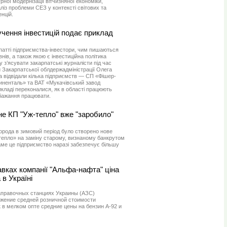
ної модернізації вітчизняної економіки,
із проблеми СЕЗ у контексті світових та
нцій.
учення інвестицій подає приклад
патті підприємства-інвестори, чим пишаються
внів, а також якою є інвестиційна політика
 з’ясувати закарпатські журналісти під час
и Закарпатської облдержадміністрації Олега
 відвідали кілька підприємств — СП «Фішер-
иненталь» та ВАТ «Мукачівський завод
кладі переконалися, як в області працюють
 бажання працювати.
е КП "Уж-тепло" вже "заробило"
орода в зимовий перiод було створено нове
епло» на заміну старому, визнаному банкрутом
ме це підприємство наразі забезпечує більшу
вках компанії "Альфа-нафта" ціна
в Україні
правочных станциях Украины (АЗС)
жение средней розничной стоимости
 в мелком опте средние цены на бензин А-92 и