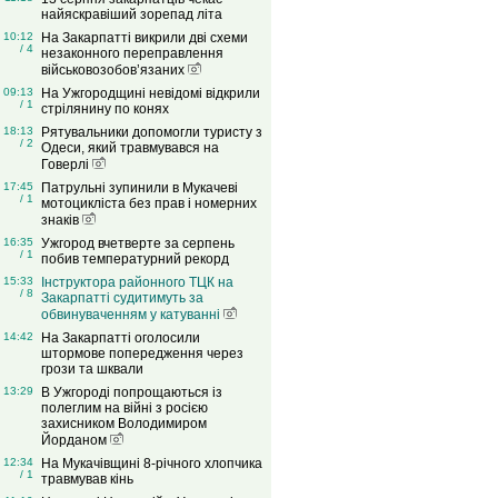
найяскравіший зорепад літа
10:12
На Закарпатті викрили дві схеми
/ 4
незаконного переправлення
військовозобов’язаних
09:13
На Ужгородщині невідомі відкрили
/ 1
стрілянину по конях
18:13
Рятувальники допомогли туристу з
/ 2
Одеси, який травмувався на
Говерлі
17:45
Патрульні зупинили в Мукачеві
/ 1
мотоцикліста без прав і номерних
знаків
16:35
Ужгород вчетверте за серпень
/ 1
побив температурний рекорд
15:33
Інструктора районного ТЦК на
/ 8
Закарпатті судитимуть за
обвинуваченням у катуванні
14:42
На Закарпатті оголосили
штормове попередження через
грози та шквали
13:29
В Ужгороді попрощаються із
полеглим на війні з росією
захисником Володимиром
Йорданом
12:34
На Мукачівщині 8-річного хлопчика
/ 1
травмував кінь