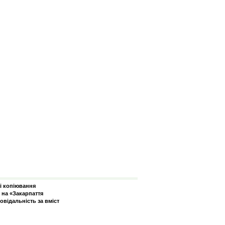
зі копіювання
 на «Закарпаття
овідальність за вміст