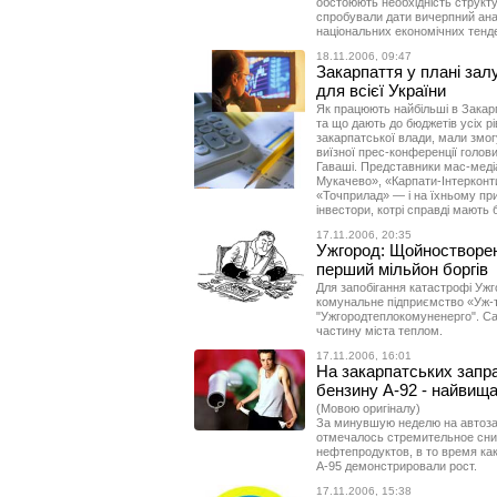
обстоюють необхідність структур
спробували дати вичерпний анал
національних економічних тенде
18.11.2006, 09:47
Закарпаття у плані зал
для всієї України
Як працюють найбільші в Закар
та що дають до бюджетів усіх рі
закарпатської влади, мали змогу
виїзної прес-конференції голов
Гаваші. Представники мас-медіа
Мукачево», «Карпати-Інтерконт
«Точприлад» — і на їхньому при
інвестори, котрі справді мають
17.11.2006, 20:35
Ужгород: Щойностворен
перший мільйон боргів
Для запобігання катастрофі Ужг
комунальне підприємство «Уж-т
"Ужгородтеплокомуненерго". Са
частину міста теплом.
17.11.2006, 16:01
На закарпатських запра
бензину А-92 - найвища 
(Мовою оригіналу)
За минувшую неделю на автоза
отмечалось стремительное сни
нефтепродуктов, в то время как
А-95 демонстрировали рост.
17.11.2006, 15:38