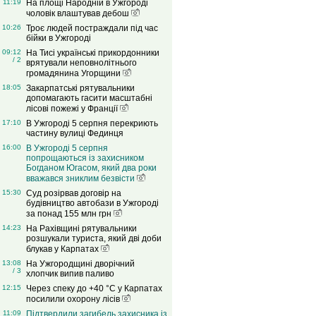
11:19
На площі Народній в Ужгороді
чоловік влаштував дебош
10:26
Троє людей постраждали під час
бійки в Ужгороді
09:12
На Тисі українські прикордонники
/ 2
врятували неповнолітнього
громадянина Угорщини
18:05
Закарпатські рятувальники
допомагають гасити масштабні
лісові пожежі у Франції
17:10
В Ужгороді 5 серпня перекриють
частину вулиці Фединця
16:00
В Ужгороді 5 серпня
попрощаються із захисником
Богданом Югасом, який два роки
вважався зниклим безвісти
15:30
Суд розірвав договір на
будівництво автобази в Ужгороді
за понад 155 млн грн
14:23
На Рахівщині рятувальники
розшукали туриста, який дві доби
блукав у Карпатах
13:08
На Ужгородщині дворічний
/ 3
хлопчик випив паливо
12:15
Через спеку до +40 °C у Карпатах
посилили охорону лісів
11:09
Підтвердили загибель захисника із