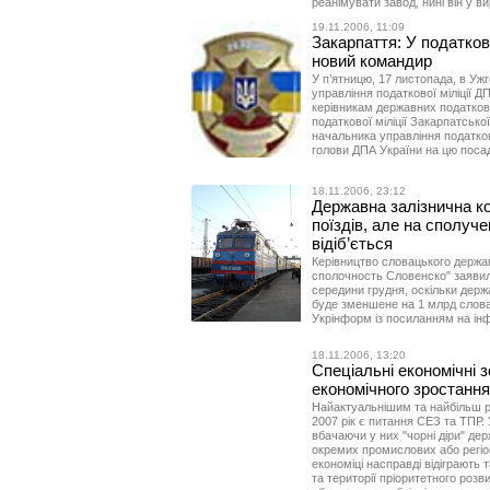
реанімувати завод, нині він у 
19.11.2006, 11:09
Закарпаття: У податков
новий командир
У п’ятницю, 17 листопада, в Уж
управління податкової міліції
керівникам державних податкови
податкової міліції Закарпатсько
начальника управління податков
голови ДПА України на цю поса
18.11.2006, 23:12
Державна залізнична к
поїздів, але на сполуче
відіб’ється
Керівництво словацького держав
сполочность Словенско" заявил
середини грудня, оскільки держ
буде зменшене на 1 млрд слова
Укрінформ із посиланням на ін
18.11.2006, 13:20
Спеціальні економічні з
економічного зростанн
Найактуальнішим та найбільш р
2007 рік є питання СЕЗ та ТПР.
вбачаючи у них "чорні діри" де
окремих промислових або регіо
економіці насправді відіграють 
та території пріоритетного розви