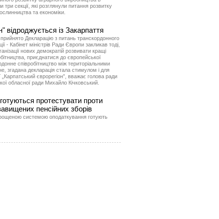
 три секції, які розглянули питання розвитку
ослинництва та економіки.
н" відроджується із Закарпаття
 прийнято Декларацію з питань транскордонного
кції - Кабінет міністрів Ради Європи закликав тоді,
ганізації нових демократій розвивати кращі
обітництва, приєднатися до європейської
рдонне співробітництво між територіальними
е, згадана декларація стала стимулом і для
ї „Карпатський єврорегіон”, вважає голова ради
кої обласної ради Михайло Кічковський.
 готуються протестувати проти
авищених пенсійних зборів
прощеною системою оподаткування готують