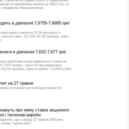
, станом на 26 травня 2009 р. в Україні всіма
ернові та зернобобові посіяно на 7458,3 тис. га,
, повідомляє Мінагрополітики.
дять в діапазоні 7,6755-7,6885 грн/
тному ринку станом на 11:26 проходять в
, торги по євро - 10,7105-10,732 грн/євро, торги
б.
илися в діапазоні 7,632-7,677 грн/
кому валютному ринку відкрилися і станом на
2-7,677 грн/дол., торги по євро відкрилися
10,704 грн/євро, торги по рублю - 0,2443-0,2463
лют на 27 травня
країни встановив наступні курси валют по
кажуть про зміну ставок акцизного
ої і тютюнові вироби
відомляє, що у середу 27 травня 2009 року
в’язку “гаряча лінія”.