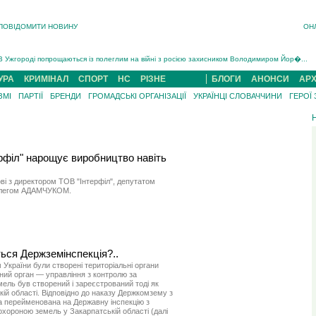
ПОВІДОМИТИ НОВИНУ
ОН
Інструктора районного ТЦК на Закарпатті судитимуть за обвинуваченням у катув...
В Ужгороді попрощаються із полеглим на війні з росією захисником Володимиром Йор�...
В Ужгороді 5 серпня попрощаються із захисником Богданом Югасом, який два роки �...
УРА
КРИМІНАЛ
СПОРТ
НС
РІЗНЕ
БЛОГИ
АНОНСИ
АРХ
Підтвердили загибель захисника із Нанкова на Хустщині Юліана Гербея (ФОТО)[/gree...
ЗМІ
ПАРТІЇ
БРЕНДИ
ГРОМАДСЬКІ ОРГАНІЗАЦІЇ
УКРАЇНЦІ СЛОВАЧЧИНИ
ГЕРОЇ
На війні з рф поліг військовий з Виноградова Ігнат Роздяловський (ФОТО)...
На Хустщині внаслідок ДТП за участі трьох авто постраждали 13 людей (ФОТО)...
Інструктора районного ТЦК на Закарпатті судитимуть за обвинувачен...
рфіл" нарощує виробництво навіть
ві з директором ТОВ "Інтерфіл", депутатом
 Олегом АДАМЧУКОМ.
ься Держземінспекція?..
 України були створені територіальні органи
ьний орган — управління з контролю за
ель був створений і зареєстрований тоді як
ій області. Відповідно до наказу Держкомзему з
а перейменована на Державну інспекцію з
хороною земель у Закарпатській області (далі