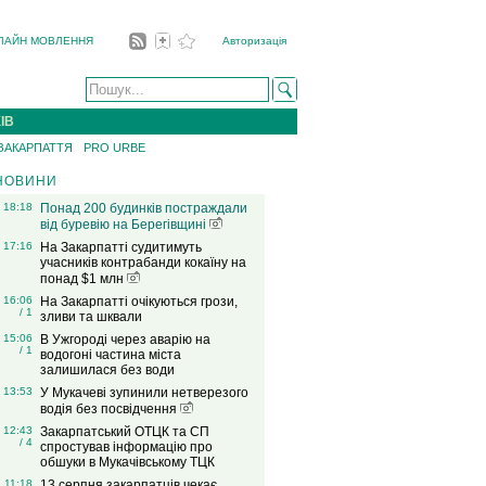
ЛАЙН МОВЛЕННЯ
Авторизація
ІВ
 ЗАКАРПАТТЯ
PRO URBE
НОВИНИ
18:18
Понад 200 будинків постраждали
від буревію на Берегівщині
17:16
На Закарпатті судитимуть
учасників контрабанди кокаїну на
понад $1 млн
16:06
На Закарпатті очікуються грози,
/ 1
зливи та шквали
15:06
В Ужгороді через аварію на
/ 1
водогоні частина міста
залишилася без води
13:53
У Мукачеві зупинили нетверезого
водія без посвідчення
12:43
Закарпатський ОТЦК та СП
/ 4
спростував інформацію про
обшуки в Мукачівському ТЦК
11:18
13 серпня закарпатців чекає