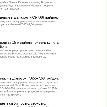
раїни Віктора Ющенка сьогодні, 29 травня, о
ідання Ради національної безпеки і оборони
ба глави держави.
илися в діапазоні 7,63-7,66 грн/дол.
ькому валютному ринку відкрилися зниженням
дять в діапазоні 7,633-7,66 грн/дол.
роді за 15 мільйонів гривень купила
tional
а обласна рада продав право власності на
на вулиці Високій, будинок 12. Покупцем став
ного оператора Marriott International.
лися в діапазоні 7,655-7,68 грн/дол.
ькому валютному ринку завершилися в діапазоні
ими компанії "ІнтерБізнесКонсалтінг", торги по
,642-10,678 грн/євро, торги по рублю - 0,2458-
анк вийшов на ринок з продажем на аукціоні по
ною 7,63 грн/дол.
ан із сівби ярових зернових