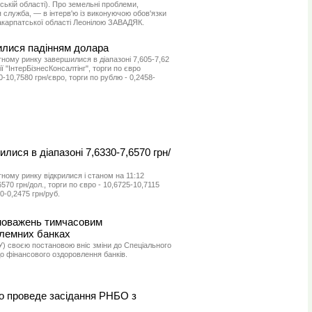
ькій області). Про земельні проблеми,
служба, — в інтерв'ю із виконуючою обов'язки
акарпатської області Леонілою ЗАВАДЯК.
илися падінням долара
ному ринку завершилися в діапазоні 7,605-7,62
ї "ІнтерБізнесКонсалтінг", торги по євро
-10,7580 грн/євро, торги по рублю - 0,2458-
илися в діапазоні 7,6330-7,6570 грн/
ному ринку відкрилися і станом на 11:12
570 грн/дол., торги по євро - 10,6725-10,7115
0-0,2475 грн/руб.
новажень тимчасовим
блемних банках
У) своєю постановою вніс зміни до Спеціального
о фінансового оздоровлення банків.
о проведе засідання РНБО з