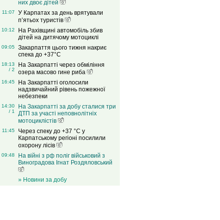
них двоє дітей
11:07
У Карпатах за день врятували
п’ятьох туристів
10:12
На Рахівщині автомобіль збив
дітей на дитячому мотоциклі
09:05
Закарпаття цього тижня накриє
спека до +37°C
18:13
На Закарпатті через обміління
/ 2
озера масово гине риба
16:45
На Закарпатті оголосили
надзвичайний рівень пожежної
небезпеки
14:30
На Закарпатті за добу сталися три
/ 1
ДТП за участі неповнолітніх
мотоциклістів
11:45
Через спеку до +37 °C у
Карпатському регіоні посилили
охорону лісів
09:48
На війні з рф поліг військовий з
Виноградова Ігнат Роздяловський
» Новини за добу