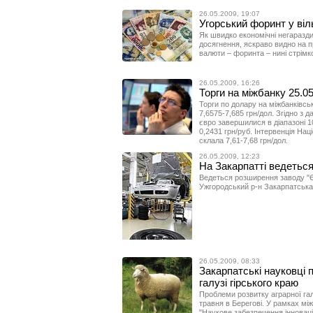
26.05.2009, 19:07
Угорський форинт у віл
Як швидко економічні негаразди
досягнення, яскраво видно на п
валюти – форинта – нині стрімк
26.05.2009, 16:26
Торги на міжбанку 25.0
Торги по долару на міжбанківс
7,6575-7,685 грн/дол. Згідно з д
євро завершилися в діапазоні 10
0,2431 грн/руб. Інтервенція Нац
склала 7,61-7,68 грн/дол.
26.05.2009, 12:23
На Закарпатті ведетьс
Ведеться розширення заводу "Є
Ужгородський р-н Закарпатська
26.05.2009, 08:33
Закарпатські науковці 
галузі гірського краю
Проблеми розвитку аграрної гал
травня в Берегові. У рамках мі
"Наукове забезпечення інноваці