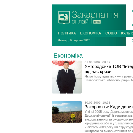
ПОЛІТИКА
ЕКОНОМІКА
СОЦІО
КУЛЬТ
Четвер, 6 серпня 2026
Економіка
01.06.2009, 08:42
Ужгородське ТОВ "Інте
під час кризи
Як це йому вдається — у розмо
Закарпатської обласної ради
30.05.2009, 10:53
Закарпаття: Куди дивит
У кінці 2005 року Держкомземом
Держземінспекції. Її територіал
використанням та охороною зем
юридична особа й у Закарпатськ
2 лютого 2009 року ця структур
контролю за використанням та о