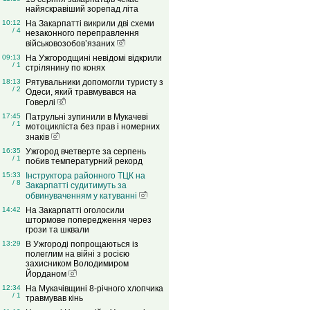
найяскравіший зорепад літа
10:12
На Закарпатті викрили дві схеми
/ 4
незаконного переправлення
військовозобов’язаних
09:13
На Ужгородщині невідомі відкрили
/ 1
стрілянину по конях
18:13
Рятувальники допомогли туристу з
/ 2
Одеси, який травмувався на
Говерлі
17:45
Патрульні зупинили в Мукачеві
/ 1
мотоцикліста без прав і номерних
знаків
16:35
Ужгород вчетверте за серпень
/ 1
побив температурний рекорд
15:33
Інструктора районного ТЦК на
/ 8
Закарпатті судитимуть за
обвинуваченням у катуванні
14:42
На Закарпатті оголосили
штормове попередження через
грози та шквали
13:29
В Ужгороді попрощаються із
полеглим на війні з росією
захисником Володимиром
Йорданом
12:34
На Мукачівщині 8-річного хлопчика
/ 1
травмував кінь