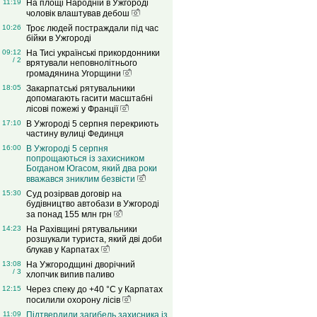
11:19
На площі Народній в Ужгороді
чоловік влаштував дебош
10:26
Троє людей постраждали під час
бійки в Ужгороді
09:12
На Тисі українські прикордонники
/ 2
врятували неповнолітнього
громадянина Угорщини
18:05
Закарпатські рятувальники
допомагають гасити масштабні
лісові пожежі у Франції
17:10
В Ужгороді 5 серпня перекриють
частину вулиці Фединця
16:00
В Ужгороді 5 серпня
попрощаються із захисником
Богданом Югасом, який два роки
вважався зниклим безвісти
15:30
Суд розірвав договір на
будівництво автобази в Ужгороді
за понад 155 млн грн
14:23
На Рахівщині рятувальники
розшукали туриста, який дві доби
блукав у Карпатах
13:08
На Ужгородщині дворічний
/ 3
хлопчик випив паливо
12:15
Через спеку до +40 °C у Карпатах
посилили охорону лісів
11:09
Підтвердили загибель захисника із