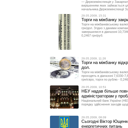
— Держземінспекція у Закарпатс
вирішенням яких займається ця 
начальника Держземінспекції З
29.05.2009, 15:31
Торги на міжбанку закр
Торги на міжбанківському валют
грн/дол. Згідно з даними компані
завершилися в діапазоні 10,7340
0,2467 грн/руб.
29.05.2009, 11:26
Торги на міжбанку відкр
дол.
Торги на міжбанківському валют
проходять в діапазоні 7,6330-7,6
грн/євро, торги по рублю - 0,246
29.05.2009, 10:51
НБУ надав більше пов
адміністраторам у про
Національний банк України (НБ
порядку здійснення заходів щод
29.05.2009, 08:09
Сьогодні Віктор Ющенк
енергетичних питань