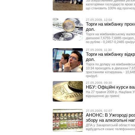
За оперативними даними регіонів
категоріями господарств ярові з
що становить 100% від прогнозу
27.05.2009, 12:04
Торги на міжбанку прохо
дол.
Торги на міжбанківському валю
діапазоні 7,6755-7,6885 грн/дол.
по рублю - 0,2457-0,2465 грн/ру
27.05.2009, 11:30
Торги на міжбанку відкр
дол.
Торги по долару на міжбанківсь
10:34 проходять в діапазоні 7,63
зростанням котирувань - 10,648-
грн/руб.
27.05.2009, 09:30
НБУ: Офіційні курси ва
На 27 травня 2009 р. Нацбанк У
відношенню до гривні:
27.05.2009, 02:07
АНОНС: В Ужгороді роз
збору на алкогольні нап
ДПА у Закарпатській області по
відбудеться сеанс телефонного з