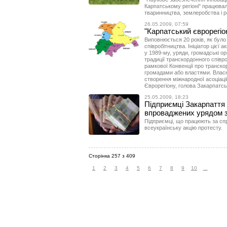
Карпатському регіоні" працювали
тваринництва, землеробства і р
26.05.2009, 07:59
"Карпатський єврорегіо
Виповнюється 20 років, як було
співробітництва. Ініціатор цієї а
у 1989-му, уряди, громадські ор
традиції транскордонного співр
рамкової Конвенції про транско
громадами або властями. Власн
створення міжнародної асоціаці
Єврорегіону, голова Закарпатсь
25.05.2009, 18:23
Підприємці Закарпаття
впроваджених урядом з
Підприємці, що працюють за с
всеукраїнську акцію протесту.
Сторінка 257 з 409
1
2
3
4
5
6
7
8
9
10
...