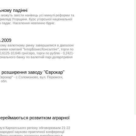
ьному падінні
 можуть звести нанівець усі минулі реформи та
рикладі Угорщини. Курс угорської національної
о падає. Населення невпинно бідніє.
5.2009
ькому валютному ринку завершилися в діапазоні
аними компанії "ІнтерБізнесКонсалтінг", торги по
,6125-10,646 грн/євро, торги по рублю - 0,2421-
іонального банку по валютній парі долар/гривня
я розширення заводу "Єврокар"
врокар" - с.Соломоново, вул. Перемоги,
 обл.
переймаються розвитком аграрної
узі Карпатського регіону обговорювали 21-22
жнародної науково-практичної конференції
йного розвитку аграрного виробництва в