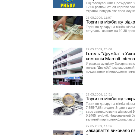
Під головуванням Президента Ук
12:00 розпочнеться чергове зас
України, повідомляє прес-служ
28.05.2009, 11:07
Торги на міжбанку відкр
Торги по долару на міжбанківс
котувань і станом на 10:38 прохо
27.05.2009, 20:00
Готель "Дружба" в Ужго
компанія Marriott Interna
У рамках аукціону Закарпатськ
готель "Дружба", розташований 
представник міжнародного готель
27.05.2009, 15:51
Торги на міжбанку закри
Торги по долару на міжбанківс
7,655-7,68 грн/дол. Згідно з дан
євро завершилися в діапазоні 10
0,2465 грн/руб. Національний б
валютній парі гривня/долар за ці
27.05.2009, 14:36
Закарпаття виконало пл