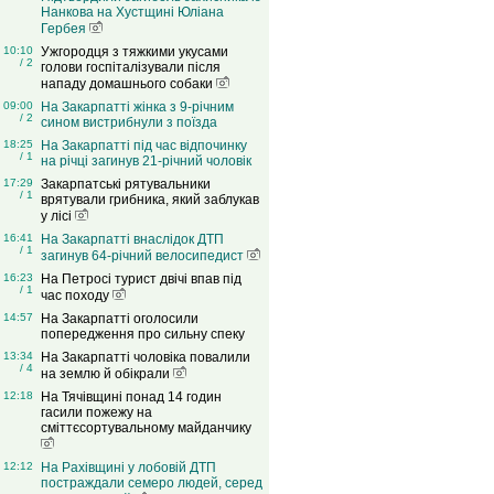
Нанкова на Хустщині Юліана
Гербея
10:10
Ужгородця з тяжкими укусами
/ 2
голови госпіталізували після
нападу домашнього собаки
09:00
На Закарпатті жінка з 9-річним
/ 2
сином вистрибнули з поїзда
18:25
На Закарпатті під час відпочинку
/ 1
на річці загинув 21-річний чоловік
17:29
Закарпатські рятувальники
/ 1
врятували грибника, який заблукав
у лісі
16:41
На Закарпатті внаслідок ДТП
/ 1
загинув 64-річний велосипедист
16:23
На Петросі турист двічі впав під
/ 1
час походу
14:57
На Закарпатті оголосили
попередження про сильну спеку
13:34
На Закарпатті чоловіка повалили
/ 4
на землю й обікрали
12:18
На Тячівщині понад 14 годин
гасили пожежу на
сміттєсортувальному майданчику
12:12
На Рахівщині у лобовій ДТП
постраждали семеро людей, серед