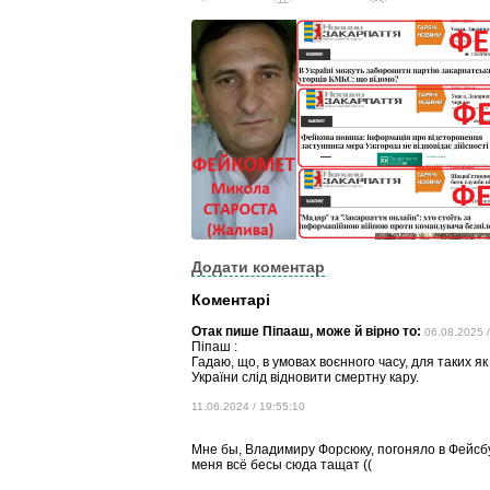
Додати коментар
Коментарі
Отак пише Піпааш, може й вірно то:
06.08.2025 /
Піпаш :
Гадаю, що, в умовах воєнного часу, для таких 
України слід відновити смертну кару.
11.06.2024 / 19:55:10
Мне бы, Владимиру Форсюку, погоняло в Фейсбу
меня всё бесы сюда тащат ((