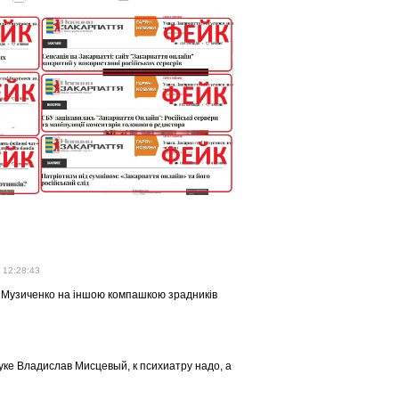
 12:28:43
як Музиченко на іншою компашкою зрадників
ке Владислав Мисцевый, к психиатру надо, а