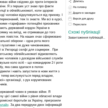
Ділитись
мовах війни свідомо діє проти інтересів
аїни. Я з перших уст знаю про факти
На головну
упції в облвійськкоматі, коли здорові
Додати в закладки
оді чоловіки відкуповуються від призову. І
Версія для друку
 переконаний, теж їх знаєте. Ми всі в курсі,
якими «тарифами» потенційні призовники
Переслати
ають державний кордон України в
Схожі публікації
рямку на виїзд, не отримавши до того
них повісток. На наших очах сформовано
Завантаження публікацій...
альної оборони – одна рота якого
ні пузатими і не дуже чиновниками,
і в Ужгороді селфі для соцмереж . При
патському облвійськкоматі відмовляють
их чоловіків з досвідом військової служби
вузьке коло осіб – що командиром 2-ї роти
у, яка сама здалася в полон
ідмили і навіть запустили в нове життя з
ка тепер вислужується перед владою,
ї» організації, з рук корумпованих
иків.
державний човен в умовах війни. Я
ку цієї самої війни з рівня обласної влади
ромісної боротьби за Україну, пригрозили
онлайн
. За два передруки двох інформацій