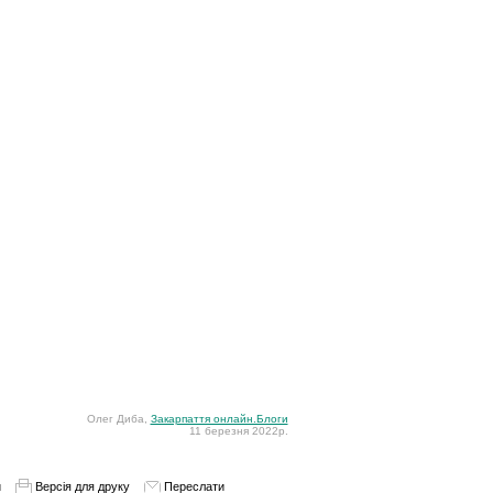
Олег Диба,
Закарпаття онлайн.Блоги
11 березня 2022р.
и
Версія для друку
Переслати