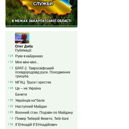
Олег Диба
Публікації:
/ 24
Руки в кайданках
/ 11
Міні-міні-міні...
/ 2
БРАТ-2. Тавроскіфський
псевдородовід руси. Походження
тризуба
/ 44
МГКЦ. Труси і хрестик
/ 16
Це – не Україна
Бачити
/ 56
Українців на*бали
/ 32
Наступний Майдан
/ 65
Воєнний стан. Подзвін по Майдану
/ 4
Помер Тиберій Фекете, Тибі-бачі
/ 54
ІГЕНнадій ІГЕНнадійович