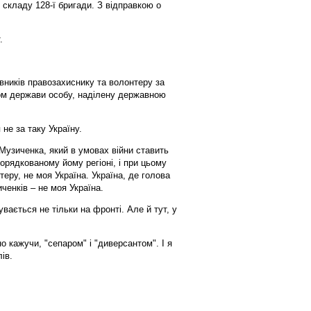
 складу 128-ї бригади. З відправкою о
.
вників правозахиснику та волонтеру за
гом держави особу, наділену державною
не за таку Україну.
 Музиченка, який в умовах війни ставить
орядкованому йому регіоні, і при цьому
еру, не моя Україна. Україна, де голова
ченків – не моя Україна.
вається не тільки на фронті. Але й тут, у
о кажучи, "сепаром" і "диверсантом". І я
ів.