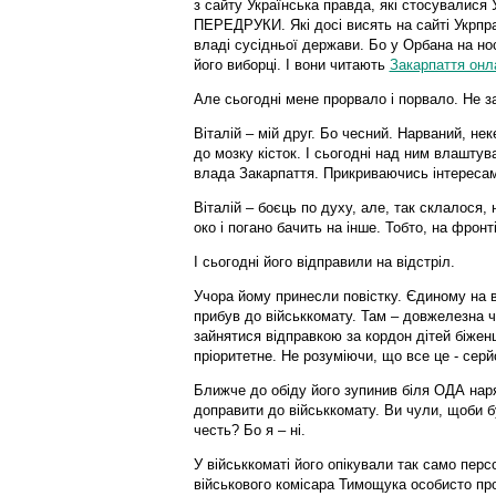
з сайту Українська правда, які стосувалися 
ПЕРЕДРУКИ. Які досі висять на сайті Укрпра
владі сусідньої держави. Бо у Орбана на носі
його виборці. І вони читають
Закарпаття онл
Але сьогодні мене прорвало і порвало. Не за
Віталій – мій друг. Бо чесний. Нарваний, не
до мозку кісток. І сьогодні над ним влаштув
влада Закарпаття. Прикриваючись інтересам
Віталій – боєць по духу, але, так склалося, 
око і погано бачить на інше. Тобто, на фронт
І сьогодні його відправили на відстріл.
Учора йому принесли повістку. Єдиному на ве
прибув до військкомату. Там – довжелезна ч
зайнятися відправкою за кордон дітей біженц
пріоритетне. Не розуміючи, що все це - серй
Ближче до обіду його зупинив біля ОДА нар
доправити до військкомату. Ви чули, щоби б
честь? Бо я – ні.
У військкоматі його опікували так само пер
військового комісара Тимощука особисто пров