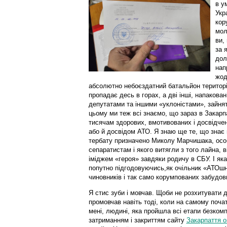
в у
Укр
кор
мол
ви,
за 
дол
нап
жод
абсолютно небоєздатний батальйон територі
пропадає десь в горах, а дві інші, напакова
депутатами та іншими «уклоністами», зайнят
цьому ми теж всі знаємо, що зараз в Закар
тисячам здорових, вмотивованих і досвідчен
або й досвідом АТО. Я знаю ще те, що знає 
тербату призначено Миколу Марчишака, особ
сепаратистам і якого витягли з того лайна, в
іміджем «героя» завдяки родичу в СБУ. І я
попутно підгодовуючись,як очільник «АТОшно
чиновників і так само корумпованих забудовн
Я стис зуби і мовчав. Щоби не розхитувати 
промовчав навіть тоді, коли на самому почат
мені, людині, яка пройшла всі етапи безкомп
затриманням і закриттям сайту
Закарпаття 