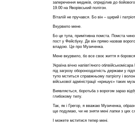
заперечення медиків, оприділив до бойового
19.00 на Яворівський полігон.
Віталій не пручався. Бо він – щирий і патріот
Вкурвило мене.
Бо це тупа, примітивна помста. Помста чино
пост у Фейсбуку. Де він прямо назвав воро
владою. Це про Музиченка.
Мене вкурвило, бо все своє життя я боровся 
Україна вічно напівп’яного облвійськомісара
під загрозу обороноздатність держави у підп
тупо мститься справжньому патріоту і волонт
військової адміністрації «кришує» таких музи
Виявляється, боротьба з ворогом зараз відбу
глибокому тилу.
Так, як і Грегор, я вважаю Музиченка, образн
ще подумаю, чи не зняти мені лапки з цих сл
І можете мститися тепер мені.