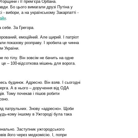
Угорщини і її прем’єра Орбана.
вди. Бо цього вимагали друзі Путіна у
 - вибори, а на українському Закарпатті -
айн
.
 себе. За Грегора.
керований, емоційний. Але щирий. І патріот
али показову розправу. І зробила це чинна
и України.
не по тілу. Він зовсім не бачить на одне
і це – 100-відсоткова мішень для ворога.
сь будинок. Адресно. Він взяв. І сьогодні
ерга. А в нього – доручення від ОДА
ів. Тому почекав і пішов робити
озно.
яд патрульних. Знову «адресно». Щоби
удь-кому іншому в Ужгороді була така
сонально. Заступник ужгородського
ів його через медкомісію. І, попри