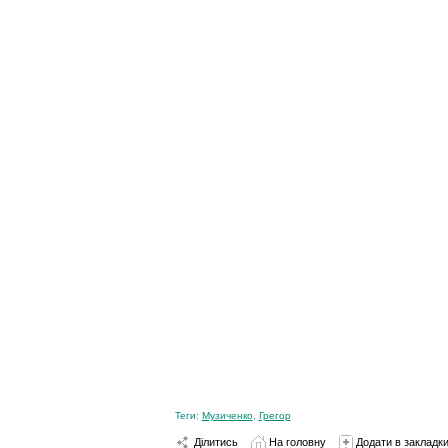
Теги:
Музиченко
,
Грегор
Ділитись
На головну
Додати в закладк