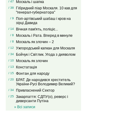
/ 47
Москаль і шапка
/ 38
Гібридний піар Москаля. 10 кав для
"генерал-губернатора"
/ 9
Поп-артівський шабаш і кров на
зірці Давида
/ 14
Вічная пам'ять, поліціє...
/ 8
Москаль і Рата. Вперед в минуле
/ 8
Москаль як злочин – 2
/ 12
Ужгородський капкан для Москаля
/ 34
Бойчук і Світлик. Угода з дияволом
/ 10
Москаль як злочин
/ 13
Констатація
/ 15
Фонтан для народу
/ 20
БРАТ. Де народився хреститель
України-Русі Володимир Великий?
/ 34
Привласнений Сектор
/ 25
Закарпаття: СДПУ(о), реверс і
диверсанти Путіна
» Всі записи