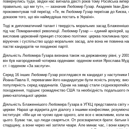
повернулись туди, звідки нас вигнала двісті років тому Російська імпе
правильно, що ми тут», — зазначив Любомир Гузар. Академік Іван Дзю
прокоментував той переїзд: «Те, як Любомир Гузар переїхав до Києва,
доказом того, що він наймудріша постать в Україні».
Тоді ж дипломатичний талант і твердість моральних засад Блаженнішо
під час Помаранчевої революції. Любомир Гузар — єдиний архієрей, щ
висловив церковний принцип стосовно політики: церква покликана прос
віруючих і суспільство щодо моральних засад, але вона не повинна на
пастві кандидатів чи поодинокі партії.
Діяльність Любомира Гузара визнана також на державному рівні, у 20
він був нагороджений чотирма орденами: орденом князя Ярослава Мудро
ст. і орденом «За заслуги».
Серед 16 інших Любомир Гузар розглядався як кандидат у наступники
Йоана-Павла II, перевагами його кандидатури були ясність розуму, висо
популярність серед кардиналів. Однак на заваді стали східноєвропейс
походження, тодішнє громадянство США та необхідність подальшого п
римо-католицької церкви.
Діяльність Блаженнішого Любомира Гузара в УГКЦ представила світу 
церкви. Наразі це відкрита для діалогу з іншими конфесіями, розуміюч
інституція: «Ми ще не чуємо одне одного, але все є можливим, коли м
цього. Буває так, що люди сваряться. От розсварилися брати: батьки 
спадщину, а вони через неї затіяли чвари. Але минає час, і вони кажут