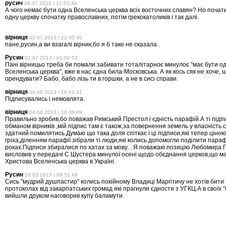
русич
08.07.2013 / 12:53:44
А чого немає бути одна Вселенська церква всіх восточних славян? Но почат
одну церкву спочатку православних, потім грекокатоликів і так далі.
вірниця
02.07.2013 / 22:35:30
пане,русин,а ви взагалі вірник,бо я б таке не сказала .
Русин
01.07.2013 / 01:00:52
Пані вірницьо треба би помали забивати тоталітарноє минулоє "має бути о
Вселенська церква", вже в нас єдна била-Московська. А як кось сяк не хоче,
орендувати? Бабо, бабо лізь ти в горшки, а не в сисі справи.
вірниця
04.06.2013 / 16:41:31
Підписувались і немовлята.
вірниця
04.06.2013 / 16:38:09
Правильно зробив,бо поважав Римський Престол і єдність парафій.А ті підпи
обманом вірників ,мій підпис там є також,за повернення земель у власність
здатний помилятись.Думаю що така доля спіткає і ці підписи,які тепер ціною
гріха,діленням парафії зібрали ті люди,які колись допомогли поділити параф
роках.Підписи збиралися по хатах за мову... Я поважаю позицію Любомира Г
висловив у передачі С.Шустера минулої осені щодо обєднання церков,що м
Христова Вселенська церква в Україні.
Русин
19.03.2013 / 09:51:48
Сись "мудрий душпастир" колись покійному Владиці Маргітичу не хотів бити
протоколах від закарпатських громад які прагнули єдности з УГКЦ.А в своїх "б
вийшли друком наговорив купу баламути.