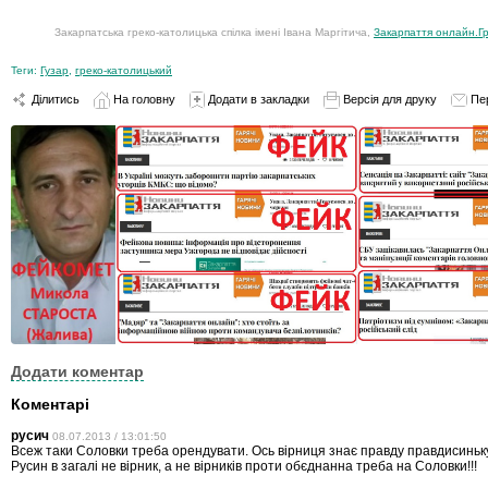
Закарпатська греко-католицька спілка імені Івана Маргітича,
Закарпаття онлайн.Гр
Теги:
Гузар
,
греко-католицький
Ділитись
На головну
Додати в закладки
Версія для друку
Пе
Додати коментар
Коментарі
русич
08.07.2013 / 13:01:50
Всеж таки Соловки треба орендувати. Ось вірниця знає правду правдисиньку
Русин в загалі не вірник, а не вірників проти обєднанна треба на Соловки!!!