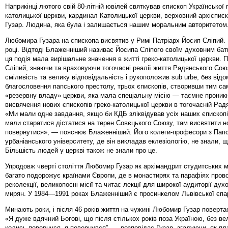
Наприкінці лютого свій 80-літній ювілей святкував єпископ Української 
католицької церкви, кардинал Католицької церкви, верховний архієпи
Гузар. Людина, яка була і залишається нашим моральним авторитетом
Любомира Гузара на єпископа висвятив у Римі Патріарх Йосип Сліпий.
році. Відтоді Блаженніший називає Йосипа Сліпого своїм духовним бат
ця подія мала вирішальне значення в житті греко-католицької церкви. 
Сліпий, знаючи та враховуючи тогочасні реалії життя Радянського Союз
сміливість та велику відповідальність і рукоположив sub urbe, без відо
благословення папського престолу, трьох єпископів, створивши тим са
«резервну владу» церкви, яка мала спеціальну місію — таємне проник
висвячення нових єпископів греко-католицької церкви в тогочасній Радя
«Ми мали одне завдання, якщо би КДБ зліквідував усіх наших єписко­пів
мали старатися дістатися на терен Совєцького Союзу, там висвятити но
повернутися», — пояснює Блаженніший. Його колеги-професори з Пап
урбаніанського університету, де він викладав еклезіологію, не знали, щ
Більшість людей у церкві також не знали про це.
Упродовж чверті століття Любомир Гузар як архімандрит студитських 
багато подорожує країнами Європи, де в монастирях та парафіях пров
реколекції, великопосні місії та читає лекції для широкої аудиторії дух
мирян. У 1984—1991 роках Блаженніший є просинкелом Львівської єпар
Минають роки, і після 46 років життя на чужині Любомир Гузар повертає
«Я дуже вдячний Богові, що після стількох років поза Україною, без вел
колись повернуся, я повернувся”, — розповідає Гузар, згадуючи, як пл