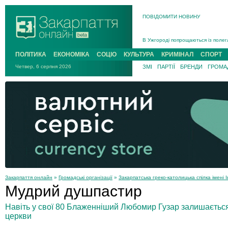
ПОВІДОМИТИ НОВИНУ
Інструктора районного ТЦК на Зак
В Ужгороді попрощаються із полег
В Ужгороді 5 серпня попрощаються
ПОЛІТИКА
ЕКОНОМІКА
СОЦІО
КУЛЬТУРА
КРИМІНАЛ
СПОРТ
Підтвердили загибель захисника і
Четвер, 6 серпня 2026
ЗМІ
ПАРТІЇ
БРЕНДИ
ГРОМАД
На війні з рф поліг військовий з 
На Хустщині внаслідок ДТП за уча
Інструктора районного ТЦК на Зак
Закарпаття онлайн
»
Громадські організації
»
Закарпатська греко-католицька спілка імені 
Мудрий душпастир
Навіть у свої 80 Блаженніший Любомир Гузар залишаєтьс
церкви