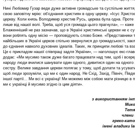
Нині Любомир Гузар веде дуже активне громадське та суспільне життя
свою заповітну мрію: об’єднання християн в одну церкву. «Ісус Христо
церкву. Коли князь Володимир хрестив Русь, церква була одна. Проте
лише від нашої волі. Треба, щоб уся громада цього прагнула», — каже 
Блаженніший не раз зазначав, що в Україні християнські церкви не є су
вони роблять одну місію — проповідують слово Боже. «Представники 
найбільших в Україні церков спільно звернулися до громадськості, закл
до єднання навколо духовних ідеалів. Таких, як принципи любові та в
Це є прикладом нашої співпраці задля України», — наголошує екс-глав
додає: «Ми мусимо також дуже багато працювати над тим, щоб і всере
народу люди вчилися шанувати один одного, дивитися один на одного 
сестру. Велике завдання церкви полягає у тому, щоб долати та усувати
щоб люди зрозуміли, що ми є один народ. Не Схід, Захід, Північ, Півде
іншої партії... Ми всі є українці! Ми можемо між собою мати різницю в 
ми є українці й мусимо згідно із цим діяти».
з використанням ін
Мико
Тетя
члени
греко-като
імені владики І