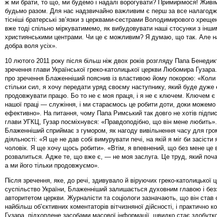
ж ми брати, то що, ми будемо і надалі ворогувати? Примирімося! Живі
будьмо разом. Для нас надзвичайно важливим є перш за все налагод
тісніші братерські зв’язки з церквами-сестрами Володимирового хрещенн
вже тоді спільно міркуватимемо, як вибудовувати наші стосунки з інш
християнськими центрами. Чи це є можливим? Я думаю, що так. Але на
добра воля усіх».
10 лютого 2011 року після більш ніж двох років розгляду Папа Бенедик
зречення глави Української греко-католицької церкви Любомира Гузара
про зречення Блаженніший пояснив із властивою йому покорою: «Коли
стільки сил, я хочу передати уряд своєму наступнику, який буде дуже
продовжувати працю. Бо то не є моя праця, і я не є ключем. Ключем є 
нашої праці — служіння, і ми стараємось це робити доти, доки можемо
ефективно». На питання, чому Папа Римський так довго не хотів підпи
глави УГКЦ, Гузар посміхнувся: «Правдоподібно, що він мене любить»
Блаженніший сприймає з гумором, як нагоду вивільнення часу для гро
діяльності: «Я ще не дав собі вимурувати печі, на якій я міг би засісти 
чоловік. Я ще хочу щось робити». «Втім, я впевнений, що без мене це 
розвалиться. Адже те, що вже є, — не моя заслуга. Це труд, який поч
а ми його тільки продовжуємо».
Після зречення, яке, до речі, здивувало й віруючих греко-католицької ц
суспільство України, Блаженніший залишається духовним главою і бе
авторитетом церкви. Журналісти та соціологи зазначають, що він став 
найбільш об’єктивних коментаторів вітчизняної дійсності, і практично 
Гузара, підхоплене засобами масової інформації, швидко стає здобутко