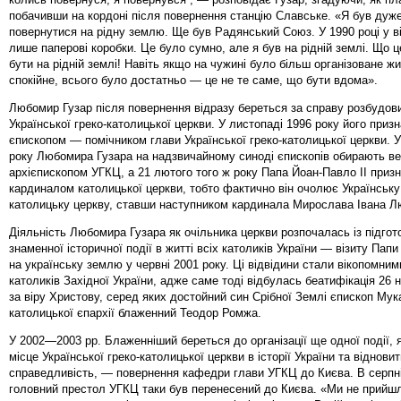
побачивши на кордоні після повернення станцію Славське. «Я був дуж
повернутися на рідну землю. Ще був Радянський Союз. У 1990 році у в
лише паперові коробки. Це було сумно, але я був на рідній землі. Що 
бути на рідній землі! Навіть якщо на чужині було більш організоване жи
спокійне, всього було достатньо — це не те саме, що бути вдома».
Любомир Гузар після повернення відразу береться за справу розбудови
Української греко-католицької церкви. У листопаді 1996 року його приз
єпископом — помічником глави Української греко-католицької церкви. У 
року Любомира Гузара на надзвичайному синоді єпископів обирають в
архієпископом УГКЦ, а 21 лютого того ж року Папа Йоан-Павло II приз
кардиналом католицької церкви, тобто фактично він очолює Українську
католицьку церкву, ставши наступником кардинала Мирослава Івана Л
Діяльність Любомира Гузара як очільника церкви розпочалась із підгот
знаменної історичної події в житті всіх католиків України — візиту Папи
на українську землю у червні 2001 року. Ці відвідини стали ві­копомним
католиків Західної України, адже саме тоді відбулась беатифікація 26 
за віру Христову, серед яких достойний син Срібної Землі єпископ Мука
католицької єпархії блаженний Теодор Ромжа.
У 2002—2003 рр. Блаженніший береться до організації ще одної події, 
місце Української греко-католицької церкви в історії України та віднови
справедливість, — повернення кафедри глави УГКЦ до Києва. В серпні
головний престол УГКЦ таки був перенесений до Києва. «Ми не прийш