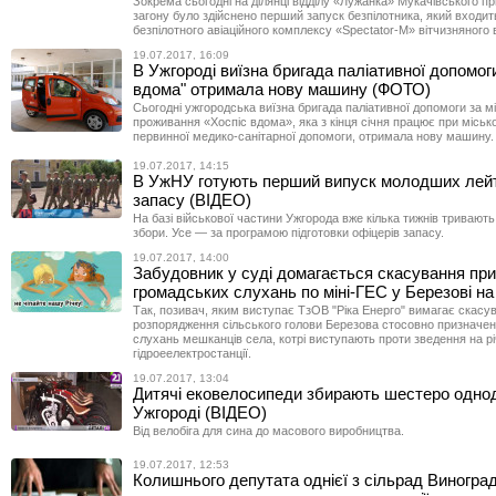
Зокрема сьогодні на ділянці відділу «Лужанка» Мукачівського п
загону було здійснено перший запуск безпілотника, який входит
безпілотного авіаційного комплексу «Spectator-M» вітчизняного
19.07.2017, 16:09
В Ужгороді виїзна бригада паліативної допомог
вдома" отримала нову машину (ФОТО)
Сьогодні ужгородська виїзна бригада паліативної допомоги за м
проживання «Хоспіс вдома», яка з кінця січня працює при міськ
первинної медико-санітарної допомоги, отримала нову машину.
19.07.2017, 14:15
В УжНУ готують перший випуск молодших лейт
запасу (ВІДЕО)
На базі військової частини Ужгорода вже кілька тижнів тривають
збори. Усе — за програмою підготовки офіцерів запасу.
19.07.2017, 14:00
Забудовник у суді домагається скасування пр
громадських слухань по міні-ГЕС у Березові н
Так, позивач, яким виступає ТзОВ "Ріка Енерго" вимагає скасу
розпорядження сільського голови Березова стосовно призначе
слухань мешканців села, котрі виступають проти зведення на річц
гідроеелектростанції.
19.07.2017, 13:04
Дитячі ековелосипеди збирають шестеро одно
Ужгороді (ВІДЕО)
Від велобіга для сина до масового виробництва.
19.07.2017, 12:53
Колишнього депутата однієї з сільрад Виногра