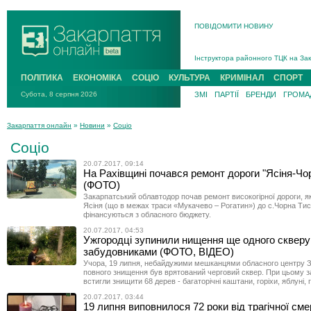
ПОВІДОМИТИ НОВИНУ
На війні загинув 26-річний військо
Інструктора районного ТЦК на Зак
В Ужгороді попрощаються із полег
ПОЛІТИКА
ЕКОНОМІКА
СОЦІО
КУЛЬТУРА
КРИМІНАЛ
СПОРТ
В Ужгороді 5 серпня попрощаються
Субота, 8 серпня 2026
ЗМІ
ПАРТІЇ
БРЕНДИ
ГРОМАД
Підтвердили загибель захисника і
На війні з рф поліг військовий з 
Закарпаття онлайн
»
Новини
»
Соціо
На війні загинув 26-річний військо
Соціо
20.07.2017, 09:14
На Рахівщині почався ремонт дороги "Ясіня-Чо
(ФОТО)
Закарпатський облавтодор почав ремонт високогірної дороги, як
Ясіня (що в межах траси «Мукачево – Рогатин») до с.Чорна Тис
фінансуються з обласного бюджету.
20.07.2017, 04:53
Ужгородці зупинили нищення ще одного скверу
забудовниками (ФОТО, ВІДЕО)
Учора, 19 липня, небайдужими мешканцями обласного центру З
повного знищення був врятований черговий сквер. При цьому 
встигли знищити 68 дерев - багаторічні каштани, горіхи, яблуні, 
20.07.2017, 03:44
19 липня виповнилося 72 роки від трагічної сме