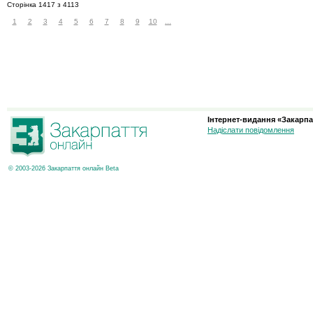
Сторінка 1417 з 4113
1
2
3
4
5
6
7
8
9
10
...
Інтернет-видання «Закарпа
Надіслати повідомлення
© 2003-2026 Закарпаття онлайн Beta