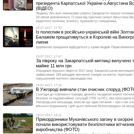
президента Карпатської України о.Августина 
(ВІДЕО)
Людина, без якої неможливо уявити Закарпаття першої половини
19 липня виповнилося 72 роки від трагічної смерті Августина В
видатного політика, вченого, журналіста і священика.
19.07.2017, 17:55
Із полеглим в російсько-українській війні Золт
Балажем прощатимуться в Королеві на Виногра
липня
Церемонія прощання відбудеться у храмі Андрія Первозванного
19.07.2017, 17:47
За півроку на Закарпатській митниці вилучено т
майже 11 млн грн
Упродовж першого півріччя 2017 року Закарпатською митнице
зафіксовано 168 випадків ввезення товарів на митну територію 
порушенням митного законодавства.
19.07.2017, 17:41
В Ужгороді вивчали стан очисних споруд (ФОТ
Сьогодні до планового порядку денного засідання комісії техног
безпеки та надзвичайних ситуацій (ТЕБ та НС), яка проходила 
Ужгородської міськради, внесли ще одне питання – про стан оч
міського водоканалу і для цього виїхали безпосередньо на місце
19.07.2017, 16:11
Прикордонники Мукачівського загону в охороні
почали використовувати безпілотники вітчизня
виробництва (ФОТО)