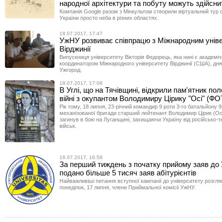
народної архітектури та побуту можуть здійсни
Компанія Google разом з Мінкультом створили віртуальний тур
України просто неба в різних областях.
18.07.2017, 17:47
УжНУ розвиває співпрацю з Міжнародним унів
Вірджинії
Випускниця університету Вікторія Федорець, яка нині є академі
координатором Міжнародного університету Вірджинії (США), дня
Ужгород.
18.07.2017, 17:08
В Углі, що на Тячівщині, відкрили пам'ятник по
війні з окупантом Володимиру Цірику "Осі" (Ф
Рік тому, 18 липня, 23-річний командир 9 роти 3-го батальйону 
механізованої бригади старший лейтенант Володимир Цірик (Ос
загинув в бою на Луганщині, захищаючи Україну від російсько-
військ.
18.07.2017, 16:58
За перший тиждень з початку прийому заяв д
подано більше 5 тисяч заяв абітурієнтів
Найважливіші питання вступної кампанії до університету розгля
понеділок, 17 липня, члени Приймальної комісії УжНУ.