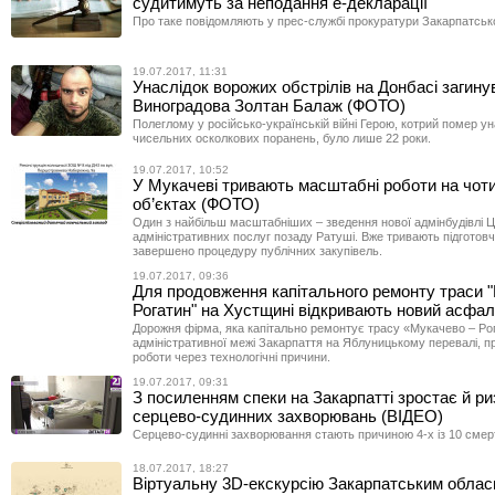
судитимуть за неподання е-декларації
Про таке повідомляють у прес-службі прокуратури Закарпатсько
19.07.2017, 11:31
Унаслідок ворожих обстрілів на Донбасі загинув
Виноградова Золтан Балаж (ФОТО)
Полеглому у російсько-українській війні Герою, котрий помер ун
чисельних осколкових поранень, було лише 22 роки.
19.07.2017, 10:52
У Мукачеві тривають масштабні роботи на чот
об’єктах (ФОТО)
Один з найбільш масштабніших – зведення нової адмінбудівлі 
адміністративних послуг позаду Ратуші. Вже тривають підготовч
завершено процедуру публічних закупівель.
19.07.2017, 09:36
Для продовження капітального ремонту траси 
Рогатин" на Хустщині відкривають новий асфал
Дорожня фірма, яка капітально ремонтує трасу «Мукачево – Рог
адміністративної межі Закарпаття на Яблуницькому перевалі, п
роботи через технологічні причини.
19.07.2017, 09:31
З посиленням спеки на Закарпатті зростає й ри
серцево-судинних захворювань (ВІДЕО)
Серцево-судинні захворювання стають причиною 4-х із 10 смер
18.07.2017, 18:27
Віртуальну 3D-екскурсію Закарпатським обла