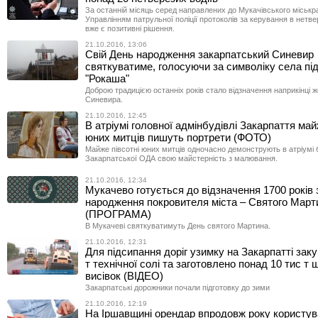
За останній місяць серед направлених до Мукачівського міськр
Управлінням патрульної поліції протоколів за керування в нетве
вже є позитивні рішення.
21.10.2016, 13:06
Свій День народження закарпатський Синевир
святкуватиме, голосуючи за символіку села пі
"Рокаша"
Доброю традицією останніх років стало відзначення наприкінці 
Синевира.
21.10.2016, 12:45
В атріумі головної адмінбудівлі Закарпаття май
юних митців пишуть портрети (ФОТО)
Майже півсотні юних митців одночасно демонструють в атріумі б
Закарпатської ОДА свою майстерність з малювання.
21.10.2016, 12:34
Мукачево готується до відзначення 1700 років 
народження покровителя міста – Святого Март
(ПРОГРАМА)
В Мукачеві святкуватимуть День святого Мартина.
21.10.2016, 12:31
Для підсипання доріг узимку на Закарпатті зак
т технічної солі та заготовлено понад 10 тис т
висівок (ВІДЕО)
Закарпатські дорожники почали підготовку до зими
21.10.2016, 12:19
На Іршавщині орендар впродовж року користу