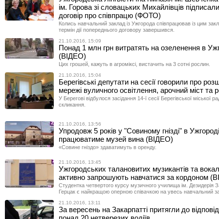
ім. Горова зі словацьких Михайлівців підписал
договір про співпрацю (ФОТО)
Колись навчальний заклад із Ужгорода співпрацював із цим зак
термін дії попереднього договору завершився.
21.10.2016, 15:09
Понад 1 млн грн витратять на озеленення в Уж
(ВІДЕО)
Цих грошей, кажуть в агроміксі, вистачить на 3 сотні рослин.
21.10.2016, 15:04
Берегівські депутати на сесії говорили про ро
мережі вуличного освітлення, арочний міст та 
У Берегові відбулося засідання 14-ї сесії Берегівської міської ра
скликання.
21.10.2016, 13:56
Упродовж 5 років у "Совиному гнізді" в Ужгород
працюватиме музей вина (ВІДЕО)
«Совине гніздо» здаватимуть в оренду.
21.10.2016, 13:45
Ужгородських талановитих музикантів та вокал
активно запрошують навчатися за кордоном (В
Студентка четвертого курсу музичного училища ім. Дезидерія З
Герцак є найкращою оперною співачкою на увесь навчальний з
21.10.2016, 13:11
За вересень на Закарпатті притягли до відпові
понад 20 нетверезих водіїв