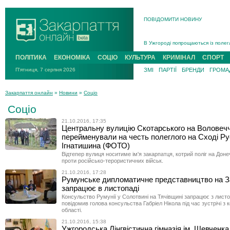
ПОВІДОМИТИ НОВИНУ
Інструктора районного ТЦК на Зак
В Ужгороді попрощаються із полег
В Ужгороді 5 серпня попрощаються
ПОЛІТИКА
ЕКОНОМІКА
СОЦІО
КУЛЬТУРА
КРИМІНАЛ
СПОРТ
Підтвердили загибель захисника і
П'ятниця, 7 серпня 2026
ЗМІ
ПАРТІЇ
БРЕНДИ
ГРОМАД
На війні з рф поліг військовий з 
На Хустщині внаслідок ДТП за уча
Закарпаття онлайн
»
Новини
»
Соціо
Інструктора районного ТЦК на Зак
Соціо
21.10.2016, 17:35
Центральну вулицію Скотарського на Воловечч
перейменували на честь полеглого на Сході Р
Ігнатишина (ФОТО)
Відтепер вулиця носитиме ім'я закарпатця, котрий поліг на Донеч
проти російсько-терористичних військ.
21.10.2016, 17:28
Румунське дипломатичне представництво на З
запрацює в листопаді
Консульство Румунії у Солотвині на Тячівщині запрацює з лист
повідомив голова консульства Габріел Нікола під час зустрічі з 
області.
21.10.2016, 15:38
Ужгородська Лінгвістична гімназія ім. Шевченка 