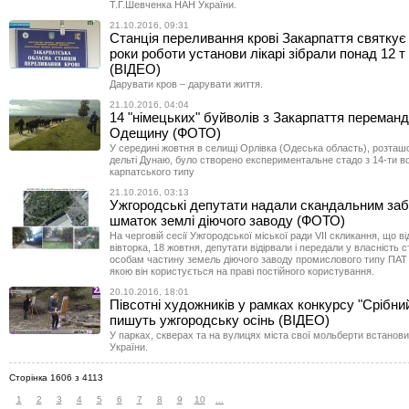
Т.Г.Шевченка НАН України.
21.10.2016, 09:31
Станція переливання крові Закарпаття святкує 
роки роботи установи лікарі зібрали понад 12 т 
(ВІДЕО)
Дарувати кров – дарувати життя.
21.10.2016, 04:04
14 "німецьких" буйволів з Закарпаття переман
Одещину (ФОТО)
У середині жовтня в селищі Орлівка (Одеська область), розта
дельті Дунаю, було створено експериментальне стадо з 14-ти в
карпатського типу
21.10.2016, 03:13
Ужгородські депутати надали скандальним за
шматок землі діючого заводу (ФОТО)
На черговій сесії Ужгородської міської ради VІІ скликання, що в
вівторка, 18 жовтня, депутати відірвали і передали у власність 
особам частину земель діючого заводу промислового типу ПАТ
якою він користується на праві постійного користування.
20.10.2016, 18:01
Півсотні художників у рамках конкурсу "Срібни
пишуть ужгородську осінь (ВІДЕО)
У парках, скверах та на вулицях міста свої мольберти встановил
України.
Сторінка 1606 з 4113
1
2
3
4
5
6
7
8
9
10
...