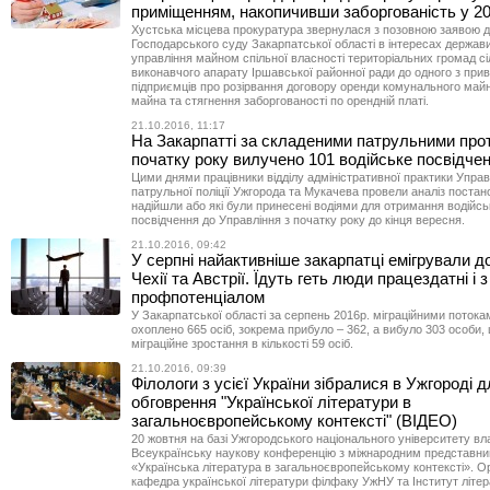
приміщенням, накопичивши заборгованість у 20
Хустська місцева прокуратура звернулася з позовною заявою 
Господарського суду Закарпатської області в інтересах держави 
управління майном спільної власності територіальних громад сі
виконавчого апарату Іршавської районної ради до одного з при
підприємців про розірвання договору оренди комунального май
майна та стягнення заборгованості по орендній платі.
21.10.2016, 11:17
На Закарпатті за складеними патрульними про
початку року вилучено 101 водійське посвідче
Цими днями працівники відділу адміністративної практики Управ
патрульної поліції Ужгорода та Мукачева провели аналіз постано
надійшли або які були принесені водіями для отримання водійсь
посвідчення до Управління з початку року до кінця вересня.
21.10.2016, 09:42
У серпні найактивніше закарпатці емігрували д
Чехії та Австрії. Їдуть геть люди працездатні і 
профпотенціалом
У Закарпатської області за серпень 2016р. міграційними потока
охоплено 665 осіб, зокрема прибуло – 362, а вибуло 303 особи
міграційне зростання в кількості 59 осіб.
21.10.2016, 09:39
Філологи з усієї України зібралися в Ужгороді 
обговрення "Української літератури в
загальноєвропейському контексті" (ВІДЕО)
20 жовтня на базі Ужгородського національного університету в
Всеукраїнську наукову конференцію з міжнародним представн
«Українська література в загальноєвропейському контексті». Ор
кафедра української літератури філфаку УжНУ та Інститут літер