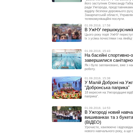
його заступник Олександр Габор 
ради Ужгорода, представниками 
відділу безпеки дорожнього руху
Закарпатській області, Управлін
телекомунікаційні послуги.
01.09.2016, 17:58
В УжНУ першокурсників
Цього року поріг УжНУ пересту
їх з усіма почестями і на лінійці
01.09.2016, 15:43
На басейні спортивно-
завершилися санітарно
Як і було заплановано, вже з н
роботу.
01.09.2016, 15:38
У Малій Доброні на Уж
"Добронська паприка"
18 вересня на Ужгородщині від
паприка”.
01.09.2016, 14:53
В Ужгороді новий навча
вишиванках та з букета
(ВІДЕО)
Урочисте, хвилююче і відповіда
нового навчального року, а ще 