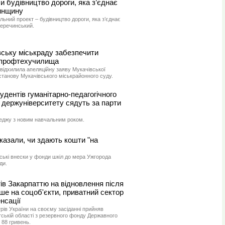
и будівництво дороги, яка з’єднає
инщину
льний проект – будівництво дороги, яка з’єднає
Перечинський.
вську міськраду забезпечити
 профтехучилища
відхилила апеляційну заяву Мукачівської
станову Мукачівського міськрайонного суду.
удентів гуманітарно-педагогічного
 держуніверситету сядуть за парти
леджу з новим навчальним роком.
казали, чи здають кошти "на
вські внески у фонди шкіл до мера Ужгорода
ди.
ів Закарпаттю на відновлення після
ше на соцоб'єкти, приватний сектор
нсації
трів України на своєму засіданні прийняв
ській області з резервного фонду Державного
 88 гривень.