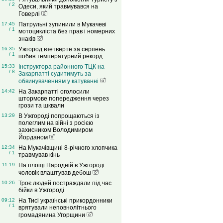
/ 2
Одеси, який травмувався на
Говерлі
17:45
Патрульні зупинили в Мукачеві
/ 1
мотоцикліста без прав і номерних
знаків
16:35
Ужгород вчетверте за серпень
/ 1
побив температурний рекорд
15:33
Інструктора районного ТЦК на
/ 8
Закарпатті судитимуть за
обвинуваченням у катуванні
14:42
На Закарпатті оголосили
штормове попередження через
грози та шквали
13:29
В Ужгороді попрощаються із
полеглим на війні з росією
захисником Володимиром
Йорданом
12:34
На Мукачівщині 8-річного хлопчика
/ 1
травмував кінь
11:19
На площі Народній в Ужгороді
чоловік влаштував дебош
10:26
Троє людей постраждали під час
бійки в Ужгороді
09:12
На Тисі українські прикордонники
/ 1
врятували неповнолітнього
громадянина Угорщини