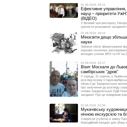
01.09.2016, 09:21
Ефективне управління, м
науці – пріоритети УжН
(ВІДЕО)
У Великій залі ректорату Ужгор
урочисте розширене засідання 
01.09.2016, 09:15
Міносвіти дещо збільш
науки
Змінено обсяг фінансування фу
науково-технічних (експеримент
молодих учених ВНЗ та НУ на 20
01.09.2016, 02:27
Візит Москаля до Львов
самбірських "дров"
У середу, 31 серпня, у Львівсь
розгляд позову Старосамбірськ
області до Закарпатської митни
про залучення до розгляду спра
голова Закарпатської ОДА Генн
засіданні. Про це повідомив ко
01.09.2016, 01:56
Мукачівську художниц
нічною екскурсією та б
3 вересня (субота) в замку Пала
благодійний концерт для збору 