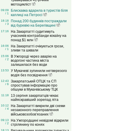
травмувався 41-річний
мотоцикліст
09:09
Блискавка вдарила в туристів біля
/ 1
каплиці на Петросі
18:18
Понад 200 будинків постраждали
/ 3
від буревію на Берегівщині
17:16
На Закарпатті судитимуть
учасників контрабанди кокаїну на
понад $1 млн
16:06
На Закарпатті очікуються грози,
/ 1
зливи та шквали
15:06
В Ужгороді через аварію на
/ 2
водогоні частина міста
залишилася без води
13:53
У Мукачеві зупинили нетверезого
водія без посвідчення
12:43
Закарпатський ОТЦК та СП
/ 6
спростував інформацію про
обшуки в Мукачівському ТЦК
11:18
13 серпня закарпатців чекає
найяскравіший зорепад літа
10:12
На Закарпатті викрили дві схеми
/ 4
незаконного переправлення
військовозобов’язаних
09:13
На Ужгородщині невідомі відкрили
/ 2
стрілянину по конях
18:13
Рятувальники допомогли туристу з