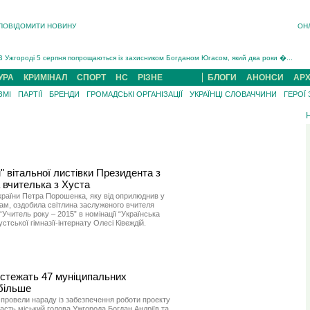
ПОВІДОМИТИ НОВИНУ
ОН
Інструктора районного ТЦК на Закарпатті судитимуть за обвинуваченням у катув...
В Ужгороді попрощаються із полеглим на війні з росією захисником Володимиром Йор�...
В Ужгороді 5 серпня попрощаються із захисником Богданом Югасом, який два роки �...
Підтвердили загибель захисника із Нанкова на Хустщині Юліана Гербея (ФОТО)[/gree...
УРА
КРИМІНАЛ
СПОРТ
НС
РІЗНЕ
БЛОГИ
АНОНСИ
АРХ
На війні з рф поліг військовий з Виноградова Ігнат Роздяловський (ФОТО)...
ЗМІ
ПАРТІЇ
БРЕНДИ
ГРОМАДСЬКІ ОРГАНІЗАЦІЇ
УКРАЇНЦІ СЛОВАЧЧИНИ
ГЕРОЇ
На Хустщині внаслідок ДТП за участі трьох авто постраждали 13 людей (ФОТО)...
Інструктора районного ТЦК на Закарпатті судитимуть за обвинувачен...
вітальної листівки Президента з
 вчителька з Хуста
країни Петра Порошенка, яку від оприлюднив у
ам, оздобила світлина заслуженого вчителя
Учитель року – 2015” в номінації “Українська
стської гімназії-інтернату Олесі Ківеждій.
 стежать 47 муніципальних
більше
 провели нараду із забезпечення роботи проекту
часть міський голова Ужгорода Богдан Андріїв та