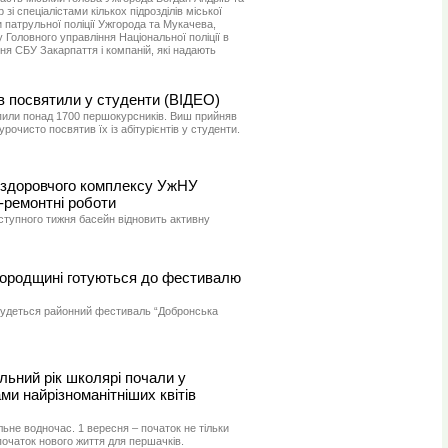
зі спеціалістами кількох підрозділів міської
патрульної поліції Ужгорода та Мукачева,
 Головного управління Національної поліції в
ня СБУ Закарпаття і компаній, які надають
 посвятили у студенти (ВІДЕО)
пили понад 1700 першокурсників. Виш прийняв
 урочисто посвятив їх із абітурієнтів у студенти.
оздоровчого комплексу УжНУ
-ремонтні роботи
аступного тижня басейн відновить активну
городщині готуються до фестивалю
будеться районний фестиваль “Добронська
льний рік школярі почали у
ми найрізноманітніших квітів
льне водночас. 1 вересня – початок не тільки
початок нового життя для першачків.