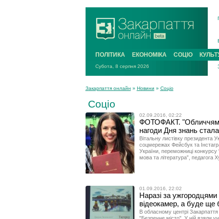
ПОЛІТИКА
ЕКОНОМІКА
СОЦІО
КУЛЬТ
Субота, 8 серпня 2026
Закарпаття онлайн
»
Новини
»
Соціо
Соціо
02.09.2016, 02:22
ФОТОФАКТ. "Обличчям" 
нагоди Дня знань стала
Вітальну листівку президента У
соцмережах Фейсбук та Інстагр
України, переможниці конкурсу “
мова та література”, педагога Ху
01.09.2016, 22:02
Наразі за ужгородцями
відеокамер, а буде ще 
В обласному центрі Закарпаття
"Безпечне місто". У ній взяли у