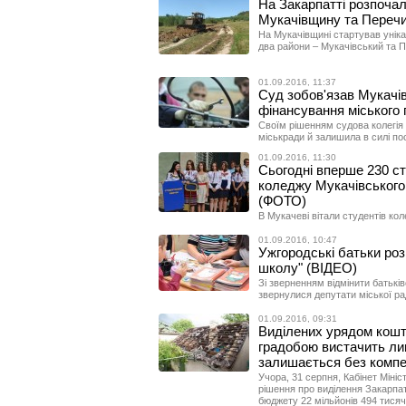
На Закарпатті розпочал
Мукачівщину та Переч
На Мукачівщині стартував уніка
два райони – Мукачівський та 
01.09.2016, 11:37
Суд зобов'язав Мукачі
фінансування міського
Своїм рішенням судова колегія 
міськради й залишила в силі по
01.09.2016, 11:30
Сьогодні вперше 230 ст
коледжу Мукачівського
(ФОТО)
В Мукачеві вітали студентів ко
01.09.2016, 10:47
Ужгородські батьки роз
школу" (ВІДЕО)
Зі зверненням відмінити батькі
звернулися депутати міської ра
01.09.2016, 09:31
Виділених урядом кошт
градобою вистачить ли
залишається без компе
Учора, 31 серпня, Кабінет Мініс
рішення про виділення Закарпат
бюджету 22 мільйонів 494 тисяч