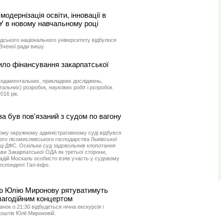
одернізація освіти, інновації в
У в новому навчальному році
одського національного університету відбулося
Вченої ради вишу.
ило фінансування закарпатської
ндаментальних, прикладних досліджень,
альних) розробок, наукових робіт і розробок
16 рік.
а був пов'язаний з судом по вагону
кому окружному адміністративному суді відбувся
ого лісомисливського господарства Львівської
ці ДФС. Оскільки суд задовольнив клопотання
ви Закарпатської ОДА як третьої сторони,
адій Москаль особисто взяв участь у судовому
респондент Гал-інфо.
ю Юлію Миронову рятуватимуть
лагодійним концертом
нок о 21:30 відбудеться нічна екскурсія і
коштів Юлії Мироновій.