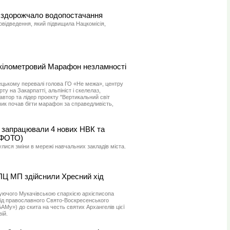
і здорожчало водопостачання
відведення, який підвищила Нацкомісія,
-кілометровий Марафон незламності
ецькому перевалі голова ГО «Не межа», центру
у на Закарпатті, альпініст і скелелаз,
 автор та лідер проекту "Вертикальний світ
чик почав бігти марафон за справедливість,
і запрацювали 4 нових НВК та
(ФОТО)
улися зміни в мережі навчальних закладів міста.
УПЦ МП здійснили Хресний хід
руючого Мукачівською єпархією архієписопа
від православного Свято-Воскресенського
АМу») до скита на честь святих Архангелів цієї
ій.