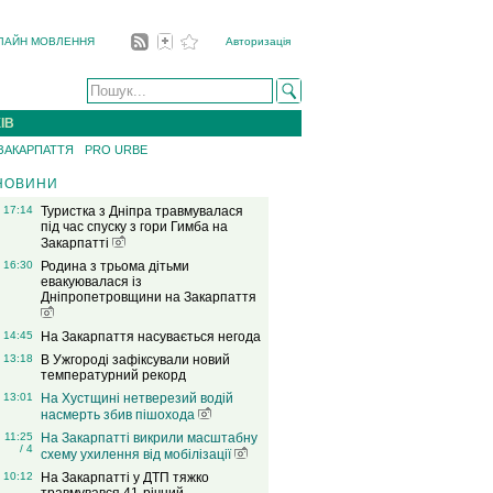
ЛАЙН МОВЛЕННЯ
Авторизація
ІВ
 ЗАКАРПАТТЯ
PRO URBE
НОВИНИ
17:14
Туристка з Дніпра травмувалася
під час спуску з гори Гимба на
Закарпатті
16:30
Родина з трьома дітьми
евакуювалася із
Дніпропетровщини на Закарпаття
14:45
На Закарпаття насувається негода
13:18
В Ужгороді зафіксували новий
температурний рекорд
13:01
На Хустщині нетверезий водій
насмерть збив пішохода
11:25
На Закарпатті викрили масштабну
/ 4
схему ухилення від мобілізації
10:12
На Закарпатті у ДТП тяжко