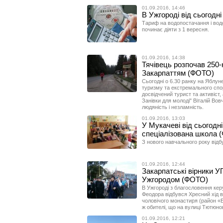
01.09.2016, 14:46
В Ужгороді від сьогодн
Тариф на водопостачання і водо
починає діяти з 1 вересня.
01.09.2016, 14:38
Тячівець розпочав 250
Закарпаттям (ФОТО)
Сьогодні о 6.30 ранку на Яблун
туризму та екстремального спорт
досвідчений турист та активіст,
Занівки для молоді" Віталій Вов
людяність і незламність.
01.09.2016, 13:03
У Мукачеві від сьогодн
спеціалізована школа 
З нового навчального року відб
01.09.2016, 12:44
Закарпатські вірники 
Ужгородом (ФОТО)
В Ужгороді з благословення ке
Феодора відбувся Хресний хід 
чоловічого монастиря (район «Б
ж обителі, що на вулиці Тютюнов
01.09.2016, 12:21