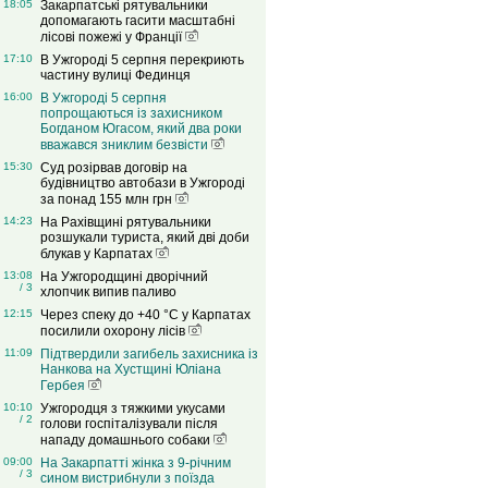
18:05
Закарпатські рятувальники
допомагають гасити масштабні
лісові пожежі у Франції
17:10
В Ужгороді 5 серпня перекриють
частину вулиці Фединця
16:00
В Ужгороді 5 серпня
попрощаються із захисником
Богданом Югасом, який два роки
вважався зниклим безвісти
15:30
Суд розірвав договір на
будівництво автобази в Ужгороді
за понад 155 млн грн
14:23
На Рахівщині рятувальники
розшукали туриста, який дві доби
блукав у Карпатах
13:08
На Ужгородщині дворічний
/ 3
хлопчик випив паливо
12:15
Через спеку до +40 °C у Карпатах
посилили охорону лісів
11:09
Підтвердили загибель захисника із
Нанкова на Хустщині Юліана
Гербея
10:10
Ужгородця з тяжкими укусами
/ 2
голови госпіталізували після
нападу домашнього собаки
09:00
На Закарпатті жінка з 9-річним
/ 3
сином вистрибнули з поїзда