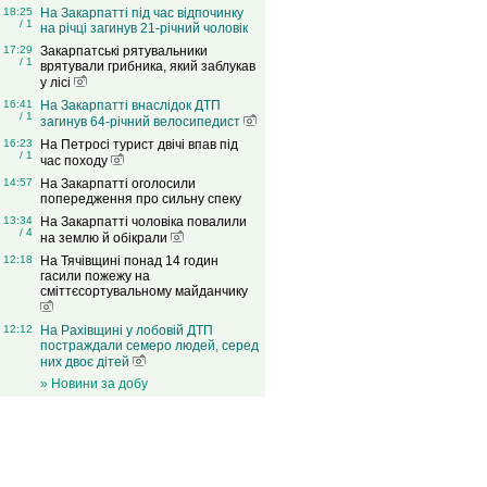
18:25
На Закарпатті під час відпочинку
/ 1
на річці загинув 21-річний чоловік
17:29
Закарпатські рятувальники
/ 1
врятували грибника, який заблукав
у лісі
16:41
На Закарпатті внаслідок ДТП
/ 1
загинув 64-річний велосипедист
16:23
На Петросі турист двічі впав під
/ 1
час походу
14:57
На Закарпатті оголосили
попередження про сильну спеку
13:34
На Закарпатті чоловіка повалили
/ 4
на землю й обікрали
12:18
На Тячівщині понад 14 годин
гасили пожежу на
сміттєсортувальному майданчику
12:12
На Рахівщині у лобовій ДТП
постраждали семеро людей, серед
них двоє дітей
» Новини за добу