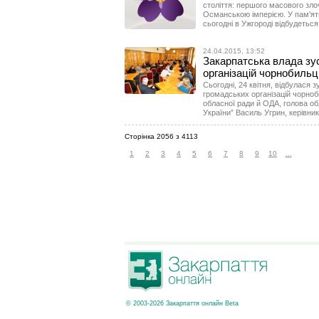
століття: першого масового зло
Османською імперією. У пам'ять
сьогодні в Ужгороді відбудеться 
24.04.2015, 13:52
Закарпатська влада зу
організацій чорнобильц
Сьогодні, 24 квітня, відбулася 
громадських організацій чорноб
обласної ради й ОДА, голова об
України” Василь Угрин, керівни
Сторінка 2056 з 4113
1
2
3
4
5
6
7
8
9
10
...
© 2003-2026 Закарпаття онлайн Beta