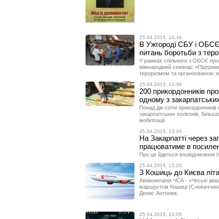
25.04.2015, 14:18
В Ужгороді СБУ і ОБСЄ
питань боротьби з тер
У рамках спільного з ОБСЄ про
міжнародний семінар: «Підтрим
тероризмом та організованою з
25.04.2015, 13:39
200 прикордонників пр
одному з закарпатських
Понад дві сотні прикордонників
закарпатських полігонів. Більшіс
мобілізації.
25.04.2015, 13:34
На Закарпатті через заг
працюватиме в посиле
Про це йдеться вповідомленні У
25.04.2015, 13:20
З Кошиць до Києва літат
Авіакомпанія ЧСА - «Чеські авіа
маршрутом Кошиці (Словаччина)
Денис Антонюк.
25.04.2015, 13:05