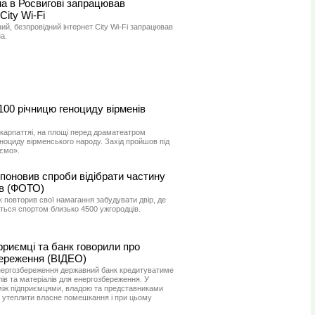
а в Росвигові запрацював
ity Wi-Fi
ний, безпровідний інтернет City Wi-Fi запрацював
а.
00 річницю геноциду вірменів
акарпаттяі, на площі перед драматеатром
ноциду вірменського народу. Захід пройшов під
ємо».
поновив спроби відібрати частину
ів (ФОТО)
 повторив свої намагання забудувати двір, де
ться спортом близько 4500 ужгородців.
рриємці та банк говорили про
ереження (ВІДЕО)
енергозбереження державний банк кредитуватиме
лів та матеріалів для енергозбереження. У
 між підприємцями, владою та представниками
к утеплити власне помешкання і при цьому