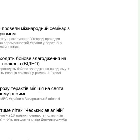
 провели міжнародний семінар з
оризмом
екту цього тижня в Ужгороді проходив
ка спроможностей України у боротьбі з
лочинністю».
оходять бойове злагодження на
 полігонів (ВІДЕО)
 проходять бойове злагодження на одному з
ть хлопців призвані у рамках 4-ї хвилі
розу терактів міліція на свята
ному режимі
МВС України в Закарпатській області
име літак "Чеських авіаліній"
лінії» з 18 травня починають польоти за
 - Київ, повідомив глава Державіаслужби