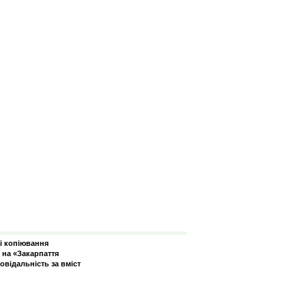
зі копіювання
 на «Закарпаття
овідальність за вміст