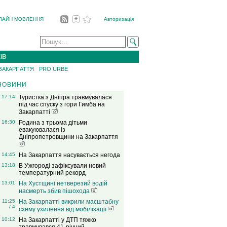
ЛАЙН МОВЛЕННЯ
Авторизація
ІВ
 ЗАКАРПАТТЯ
PRO URBE
НОВИНИ
17:14
Туристка з Дніпра травмувалася
під час спуску з гори Гимба на
Закарпатті
16:30
Родина з трьома дітьми
евакуювалася із
Дніпропетровщини на Закарпаття
14:45
На Закарпаття насувається негода
13:18
В Ужгороді зафіксували новий
температурний рекорд
13:01
На Хустщині нетверезий водій
насмерть збив пішохода
11:25
На Закарпатті викрили масштабну
/ 4
схему ухилення від мобілізації
10:12
На Закарпатті у ДТП тяжко