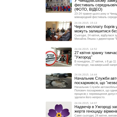
У Чинадіївському замк
фестиваль середньовіч
(ФОТО, ВІДЕО)
23-24 травня цього року в Чина
міжнародний фестиваль середнь
24.04.2015, 15:13
Через несплату боргів 
можуть залишитися бе
Сьогодні, 24 квітня, відбулася 
Михайла Ляшка з директором "
24.04.2015, 14:52
27 квітня зранку тимча
"Ужгород"
В понеділок, 27 квітня, з 8 до 
«Ужгород», пасажирський напр
24.04.2015, 14:44
Начальник Служби авто
поскаржився, що "незва
Начальник Служби автомобільни
Попович поскаржився, що одним
процесів є перевищення допуст
здолати його непросто.
24.04.2015, 14:07
Надвечір в Ужгороді з
жертв геноциду вірмені
Саме сьогодні, 24 квітня, випов