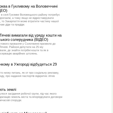
рква в Гукливому на Воловеччині
ДЕО)
 в селі Гукливе Воловецького району потребує
 прогнили, а тому якщо не відреставрувати
у, то Закарпаття може втратити частину нашої
ам діди та прадіди.
 Тячеві вимагали від уряду кошти на
ького солерудника (ВІДЕО)
тового провалля у Солотвинні призвело до
Тячеві. Районні депутати на 25-му
али, де знайти потрібні кошти та як в
нсервацію аварійних штолень.
нкому в Ужгороді відбудеться 29
то низку питань, як от про соціальну рекламу,
ду, про надання паспортів відкритих літніх
ють землі
улося засідання робочої групи, під час якого
аризацію земель міста та впорядкувати договори
мчасові споруди.