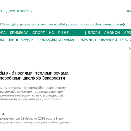
ПОВІДОМИТИ НОВИНУ
ОН
Інструктора районного ТЦК на Закарпатті судитимуть за обвинуваченням у катув...
В Ужгороді попрощаються із полеглим на війні з росією захисником Володимиром Йор�...
В Ужгороді 5 серпня попрощаються із захисником Богданом Югасом, який два роки �...
УРА
КРИМІНАЛ
СПОРТ
НС
РІЗНЕ
БЛОГИ
АНОНСИ
АРХ
Підтвердили загибель захисника із Нанкова на Хустщині Юліана Гербея (ФОТО)[/gree...
ЗМІ
ПАРТІЇ
БРЕНДИ
ГРОМАДСЬКІ ОРГАНІЗАЦІЇ
УКРАЇНЦІ СЛОВАЧЧИНИ
ГЕРОЇ
На війні з рф поліг військовий з Виноградова Ігнат Роздяловський (ФОТО)...
На Хустщині внаслідок ДТП за участі трьох авто постраждали 13 людей (ФОТО)...
Інструктора районного ТЦК на Закарпатті судитимуть за обвинувачен...
рім як біноклями і теплими речами,
поробками школярів Закарпаття
могу звітують в інформаційно-аналітичному
 інформації, приємним та завжди доречним
ідремонтованої волонтерами, й спецзасобів,
алюнки та різноманітні речі, виготовлені
ся
домлення, що 22 березня 2015 року в Нью-
я український громадський діяч та благодійник