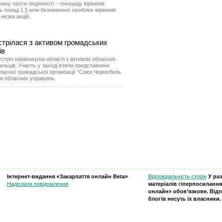
чину проти людяності – геноциду вірменів
 понад 1,5 млн безневинно загиблих вірменів
низка акцій.
стрілася з активом громадських
ів
зустріч керівництва області з активом обласних
ильців. Участь у заході взяли представники
ласної громадської організації “Союз Чорнобиль
ки обласних управлінь.
Інтернет-видання «Закарпаття онлайн Beta»
Відповідальність сторін
У ра
Надіслати повідомлення
матеріалів гіперпосилання
онлайн» обов’язкове. Відп
блогів несуть їх власники.