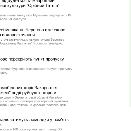
у відбудеться Міжнародний
ної культури "Срібний Татош"
дієвському замку біля Мукачева, відбудеться ІV
овічної культури.
усі мешканці Берегова вже скоро
з водопостачання
зустріч заступника міського голови Берегова
Водоканалу Карпатвіз" Йосипом Галайдою.
сово перекриють пункт пропуску
11 години, буде повністю перекрито пункт пропуску
ямок.
мобільних доріг Закарпаття
жені" водії руйнують дороги
х доріг у Закарпатській області Михайло
 з основних факторів прискорення руйнівних
имих навантажень на дорожнє полотно, втім
апалюватимуть лампадки у пам'ять
в
нюється 100 років від жахливої трагедії ХХ