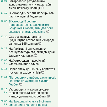
18:05
Закарпатські рятувальники
допомагають гасити масштабні
лісові пожежі у Франції
17:10
В Ужгороді 5 серпня перекриють
частину вулиці Фединця
16:00
В Ужгороді 5 серпня
попрощаються із захисником
Богданом Югасом, який два роки
вважався зниклим безвісти
15:30
Суд розірвав договір на
будівництво автобази в Ужгороді
за понад 155 млн грн
14:23
На Рахівщині рятувальники
розшукали туриста, який дві доби
блукав у Карпатах
13:08
На Ужгородщині дворічний
/ 3
хлопчик випив паливо
12:15
Через спеку до +40 °C у Карпатах
посилили охорону лісів
11:09
Підтвердили загибель захисника із
Нанкова на Хустщині Юліана
Гербея
10:10
Ужгородця з тяжкими укусами
/ 2
голови госпіталізували після
нападу домашнього собаки
09:00
На Закарпатті жінка з 9-річним
/ 3
сином вистрибнули з поїзда