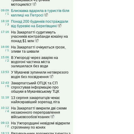
травмувався 41-річний
мотоцикліст
09:09
Блискавка вдарила в туристів біля
/ 1
каплиці на Петросі
18:18
Понад 200 будинків постраждали
/ 3
від буревію на Берегівщині
17:16
На Закарпатті судитимуть
учасників контрабанди кокаїну на
понад $1 млн
16:06
На Закарпатті очікуються грози,
/ 1
зливи та шквали
15:06
В Ужгороді через аварію на
/ 2
водогоні частина міста
залишилася без води
13:53
У Мукачеві зупинили нетверезого
водія без посвідчення
12:43
Закарпатський ОТЦК та СП
/ 6
спростував інформацію про
обшуки в Мукачівському ТЦК
11:18
13 серпня закарпатців чекає
найяскравіший зорепад літа
10:12
На Закарпатті викрили дві схеми
/ 4
незаконного переправлення
військовозобов’язаних
09:13
На Ужгородщині невідомі відкрили
/ 2
стрілянину по конях
18:13
Рятувальники допомогли туристу з