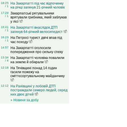
18:25
На Закарпатті під час відпочинку
/ 1
на річці загинув 21-річний чоловік
17:29
Закарпатські рятувальники
/ 1
врятували грибника, який заблукав
у лісі
16:41
На Закарпатті внаслідок ДТП
/ 1
загинув 64-річний велосипедист
16:23
На Петросі турист двічі впав під
/ 1
час походу
14:57
На Закарпатті оголосили
попередження про сильну спеку
13:34
На Закарпатті чоловіка повалили
/ 4
на землю й обікрали
12:18
На Тячівщині понад 14 годин
гасили пожежу на
сміттєсортувальному майданчику
12:12
На Рахівщині у лобовій ДТП
постраждали семеро людей, серед
них двоє дітей
» Новини за добу