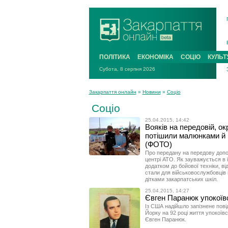
ПОЛІТИКА
ЕКОНОМІКА
СОЦІО
КУЛЬТ
Субота, 8 серпня 2026
Закарпаття онлайн
»
Новини
»
Соціо
Соціо
25.04.2015, 14:42
Вояків на передовій, ок
потішили малюнками й 
(ФОТО)
Про передану на передову допо
центрі АТО. Як зауважується в
додатком до бойової техніки, в
стали для військовослужбовців м
дітками закарпатських шкіл.
25.04.2015, 14:27
Євген Паранюк упокоїв
Із США надійшло запізнене пові
Йорку на 92 році життя упокоївс
Євген Паранюк.