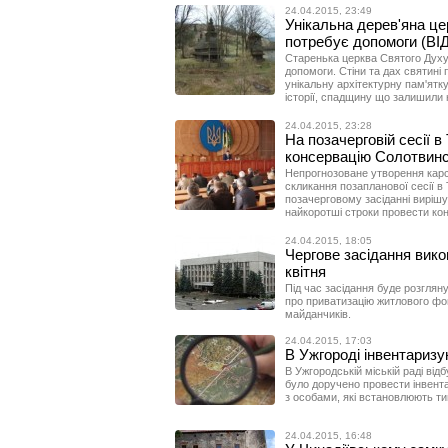
24.04.2015, 23:49
Унікальна дерев'яна це
потребує допомоги (ВІ
Старенька церква Святого Духу
допомоги. Стіни та дах святині
унікальну архітектурну пам'ятк
історії, спадщину що залишили н
24.04.2015, 23:28
На позачерговій сесії в
консервацію Солотвинс
Непрогнозоване утворення карс
скликання позапланової сесії в 
позачерговому засіданні вирішув
найкоротші строки провести ко
24.04.2015, 18:05
Чергове засідання вико
квітня
Під час засідання буде розгляну
про приватизацію житлового фон
майданчиків.
24.04.2015, 17:03
В Ужгороді інвентаризу
В Ужгородській міській раді відб
було доручено провести інвент
з особами, які встановлюють ти
24.04.2015, 16:48