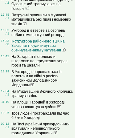
/ 2
Одеси, який травмувався на
Говерлі
17:45
Патрульні зупинили в Мукачеві
/ 1
мотоцикліста без прав і номерних
знаків
16:35
Ужгород вчетверте за серпень
/ 1
побив температурний рекорд
15:33
Інструктора районного ТЦК на
/ 8
Закарпатті судитимуть за
обвинуваченням у катуванні
14:42
На Закарпатті оголосили
штормове попередження через
грози та шквали
13:29
В Ужгороді попрощаються із
полеглим на війні з росією
захисником Володимиром
Йорданом
12:34
На Мукачівщині 8-річного хлопчика
/ 1
травмував кінь
11:19
На площі Народній в Ужгороді
чоловік влаштував дебош
10:26
Троє людей постраждали під час
бійки в Ужгороді
09:12
На Тисі українські прикордонники
/ 1
врятували неповнолітнього
громадянина Угорщини