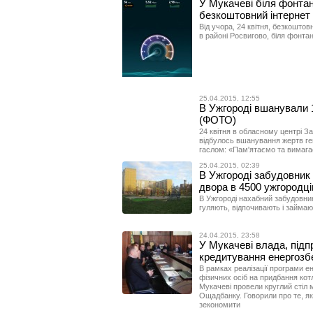
У Мукачеві біля фонтан
безкоштовний інтернет C
Від учора, 24 квітня, безкоштов
в районі Росвигово, біля фонтан
25.04.2015, 12:55
В Ужгороді вшанували 1
(ФОТО)
24 квітня в обласному центрі З
відбулось вшанування жертв ге
гаслом: «Пам'ятаємо та вимага
25.04.2015, 02:39
В Ужгороді забудовник 
двора в 4500 ужгородц
В Ужгороді нахабний забудовник
гуляють, відпочивають і займаю
24.04.2015, 23:58
У Мукачеві влада, підп
кредитування енергозб
В рамках реалізації програми 
фізичних осіб на придбання кот
Мукачеві провели круглий стіл
Ощадбанку. Говорили про те, я
зекономити