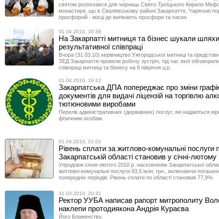
святом розпочався для черниць Свято-Троїцького Кирило-Мефо
монастиря, що в Свалявському районі Закарпаття, "гарячою по
просфорній - місці де випікають просфори та паски.
01.04.2010, 10:36
На Закарпатті митниця та бізнес шукали шлях
результативної співпраці
Вчора (31.03.10) керівництво Ужгородської митниці та представн
ЗЕД Закарпаття провели робочу зустріч, під час якої обговорил
співпраці митниці та бізнесу на ІІ півріччя ц.р.
01.04.2010, 10:12
Закарпатська ДПА попереджає про зміни графі
документів для видачі ліцензій на торгівлю алк
тютюновими виробами
Перелік адміністративних (державних) послуг, які надаються ю
фізичним особам.
01.04.2010, 01:02
Рівень сплати за житлово-комунальні послуги 
Закарпатській області становив у січні-лютому
Упродовж січня-лютого 2010 р. населенням Закарпатської облас
житлово-комунальні послуги 93,5 млн. грн., включаючи погашен
попередніх періодів. Рівень сплати по області становив 77,9%.
31.03.2010, 20:31
Ректор УУБА написав рапорт митрополиту Вол
наклепи протодиякона Андрія Кураєва
Його Блаженству,