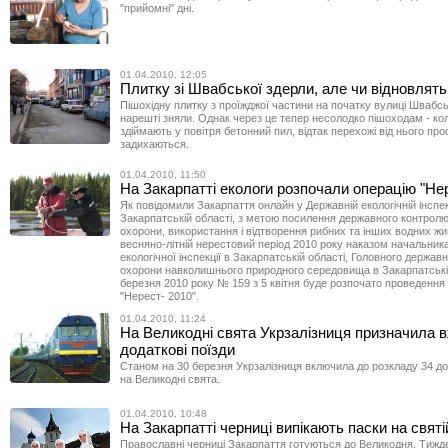
"прийомні" дні.
01.04.2010, 12:05
Плитку зі Швабської здерли, але чи відновлять
Пішохідну плитку з проїжджої частини на початку вулиці Швабсь
нарешті зняли. Однак через це тепер несолодко пішоходам - ко
здіймають у повітря бетонний пил, відтак перехожі від нього про
задихаються.
01.04.2010, 11:50
На Закарпатті екологи розпочали операцію "Нер
Як повідомили Закарпаття онлайн у Державній екологічній інспек
Закарпатській області, з метою посилення державного контрол
охорони, використання і відтворення рибних та інших водних жи
весняно-літній нерестовий період 2010 року наказом начальник
екологічної інспекції в Закарпатській області, Головного держав
охорони навколишнього природного середовища в Закарпатській
березня 2010 року № 159 з 5 квітня буде розпочато проведення 
"Нерест- 2010".
01.04.2010, 11:24
На Великодні свята Укрзалізниця призначила в
додаткові поїзди
Станом на 30 березня Укрзалізниця включила до розкладу 34 до
на Великодні свята.
01.04.2010, 10:48
На Закарпатті черниці випікають паски на святі
Православні черниці Закарпаття готуються до Великодня. Тижд