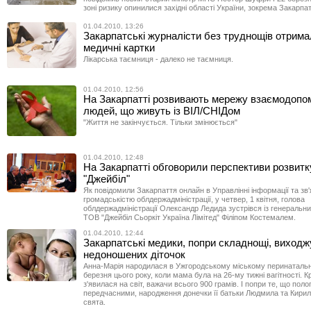
зоні ризику опинилися західні області України, зокрема Закарпат
01.04.2010, 13:26
Закарпатські журналісти без труднощів отрима
медичні картки
Лікарська таємниця - далеко не таємниця.
01.04.2010, 12:56
На Закарпатті розвивають мережу взаємодопо
людей, що живуть із ВІЛ/СНІДом
"Життя не закінчується. Тільки змінюється"
01.04.2010, 12:48
На Закарпатті обговорили перспективи розвит
"Джейбіл"
Як повідомили Закарпаття онлайн в Управлінні інформації та зв'я
громадськістю облдержадміністрації, у четвер, 1 квітня, голова
облдержадміністрації Олександр Ледида зустрівся із генеральн
ТОВ "Джейбіл Сьоркіт Україна Лімітед" Філіпом Костемалем.
01.04.2010, 12:44
Закарпатські медики, попри складнощі, виход
недоношених діточок
Анна-Марія народилася в Ужгородському міському перинатальн
березня цього року, коли мама була на 26-му тижні вагітності. К
з'явилася на світ, важачи всього 900 грамів. І попри те, що пол
передчасними, народження донечки її батьки Людмила та Кирил
свята.