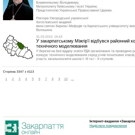
Блаженнішому Володимиру,
Митрополиту Київському і всієї України,
Предстоятелю Української Православної Церкви.
Ректора Ужгородської української
богословської академії
імені святих Кирила і Мефодія та Карпатського університету іме
Волошина.
31.03.2010, 16:43
У закарпатському Міжгір'ї відбувся районний к
технічного моделювання
У березні на базі відділу освіти РДА організовано та проведено 
конкурс технічного моделювання серед учнів початкових класів
участь загальноосвітні школи І- ІІІ та І - ІІ ступенів.
Сторінка 3347 з 4113
1
2
3
4
5
6
7
8
9
10
...
Інтернет-видання «Закарпа
Надіслати повідомлення