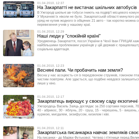
01.04.2010, 12:37
На Закарпатті не вистачає шкільних автобусів
В Ужгороді шкільні ав-тобуси гниють на подвір'ї місцевого кому
У Мукачеві їх ніколи не було. Закарпатській області минулого р
уряд не купив жодного із обіцяних 21 авто - так коротко можна с
перевезення учнів у нашому краї.
01.04.2010, 12:29
Наші люди у "спокійній країні"
Уродженець Закарпаття, посол України в Чехії Іван ГРИЦАК каж
найбільшими проблемами українців у цій державі є працевлашт
соціальна адаптація.
01.04.2010, 12:23
Весняні пали. Чи пробачить нам земля?
Весна у нас асоціюєть-ся із передзвоном струмків, гомоном пта
чистим повітрям. Але здається, що подібне невдовзі залишиться
лише у кіно.
01.04.2010, 12:17
Закарпатець вирощує у своєму саду екзотичні
Ужгородець Василь Заяць доглядає за 250 сортами персиків, 70
40 - абрикос, 30 - яблунь, 20 - груш, 15 - черешень, 5 - вишень, 
хурмою, мигдалем, зизифусом, кизилом і ківі.
01.04.2010, 12:11
Закарпатська писанкарка навчає земляків сво
На писанки - до Маріки Футькової. Четвер і п'ятниця перед Вели